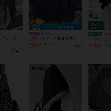
¥217 節約
Loisirs
国内発送
-23
ュアル 半袖 Tシャツ ボウタイ バック 夏
レディース 春夏秋 ヴィンテージ エレガント 通勤 カジュアル 無地 ポケット アシンメトリー シャツ、ユニークなアシンメトリーデザイン カントリースタイル 多用途 レトロ トップス
-15%
売り切れ間近
¥1,265
100+ sold
¥1,868
400+
概算
d