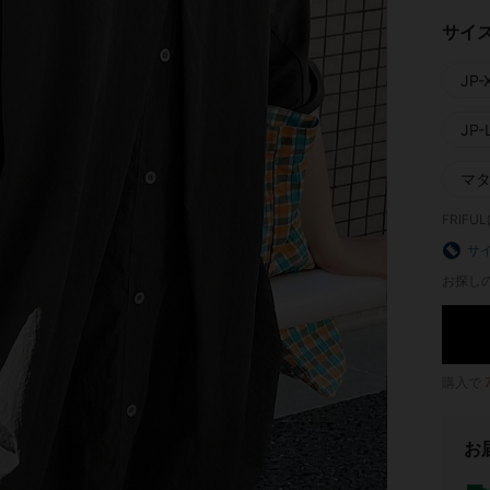
サイ
JP-
JP-L
マ
FRIF
サ
お探し
購入で
お