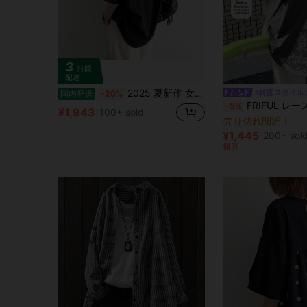
2025 夏新作 女性用スリムフィットラウンドネックフリルブラウス 高弾力 × スマックデザイン エレガントな無地黒でワーク・カジュアル・ホーム全てのシーンに 滑らかな質感素材 × 自然垂れるフリル 仕事着必須のスリム美ライン
#韓国スタイル
国内発送
-20%
FRIFUL レース パッチワーク ルーズ カジ
-5%
¥1,943
100+ sold
売り切れ間近！
¥1,445
200+ sol
概算