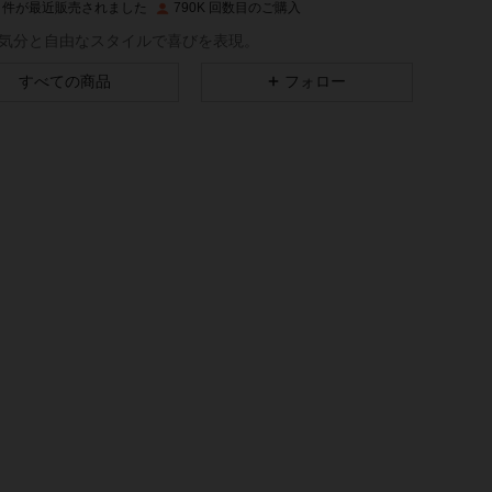
1M 件が最近販売されました
790K 回数目のご購入
4.83
3.5K
620K
気分と自由なスタイルで喜びを表現。
すべての商品
フォロー
4.83
3.5K
620K
4.83
3.5K
620K
4.83
3.5K
620K
4.83
3.5K
620K
4.83
3.5K
620K
4.83
3.5K
620K