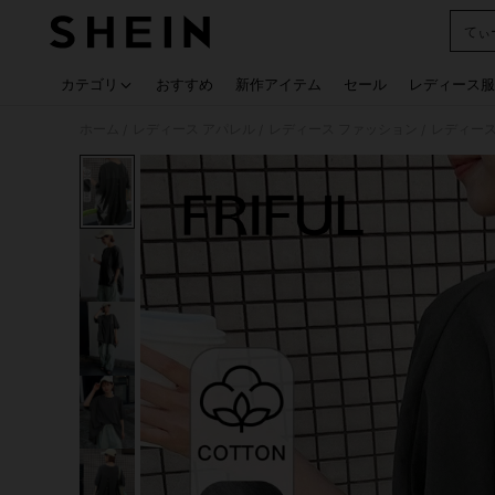
てぃ
Use up
カテゴリ
おすすめ
新作アイテム
セール
レディース服
ホーム
レディース アパレル
レディース ファッション
レディース
/
/
/