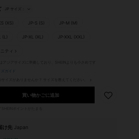
ズ
JP サイズ：
XS (XS)
JP-S (S)
JP-M (M)
 (L)
JP-XL (XL)
JP-XXL (XXL)
タニティ
ULはアジアサイズに準拠しており、SHEINよりも小さめです
イズガイド
のサイズがありませんか？ サイズを教えてください。
買い物かごに追加
7
SHEINポイントがたまる
届け先
Japan