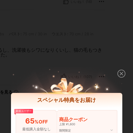
いいね！ (16)
: 75 cm / 30 in, ウエスト: 70 cm / 28 in, ヒップ: 95 cm / 37 in, カラー: ダークグレ
lbs
バスト:
75 cm / 30 in
ウエスト:
70 cm / 28 in
るし、洗濯後もシワになりくいし、猫の毛もつき
った。
いいね！ (107)
を見る
スペシャル特典をお届け
新規ユーザー
商品クーポン
65
%OFF
上限 ¥1,600
最低購入金額なし
期間限定