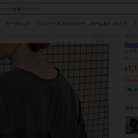
ーしゃつ半袖 レディース
 and down arrow keys to navigate search 検索履歴 and 人気ワード. Press Enter to 
ビーチウェア
ジュエリー & アクセサリー
ホーム＆インテリア
メ
 トップス＆ブラウス＆Tシャツ
レディース Tシャツ
FRIFUL レディース 夏用
/
/
ジュア
SKU: s
1,
¥
PR
ランダム
送
カラー