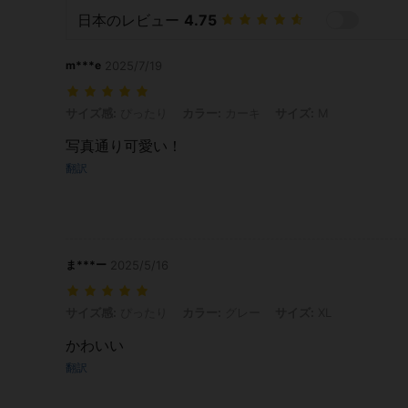
日本のレビュー
4.75
m***e
2025/7/19
サイズ感: ぴったり, カラー: カーキ, サイズ: M
サイズ感:
ぴったり
カラー:
カーキ
サイズ:
M
写真通り可愛い！
翻訳
ま***ー
2025/5/16
サイズ感: ぴったり, カラー: グレー, サイズ: XL
サイズ感:
ぴったり
カラー:
グレー
サイズ:
XL
かわいい
翻訳