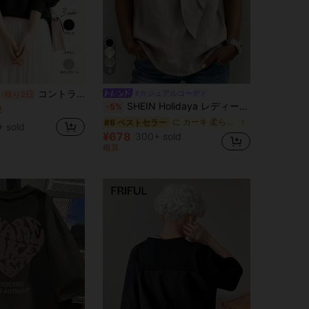
8
コントラストカラーのレースがあしらわれたビショップスリーブが特徴的な、女性用カジュアルフード付きスウェットシャツ。夏と秋の着用に最適です。長袖で着心地の良いトップスで、やや伸縮性のあるレギュラーフィットのカバーアップです。
#カジュアルコーデ
%
残り2日
SHEIN Holidaya レディース 竹節デザイン タイネックブラウス カーキ 夏用 カジュアル エレガント ユニーク 普段使い 旅行 ホリデー アウトドア トップス
-5%
！
に カーキ 柔らかなオフィスブラウス
#8 ベストセラー
 sold
¥678
300+ sold
概算