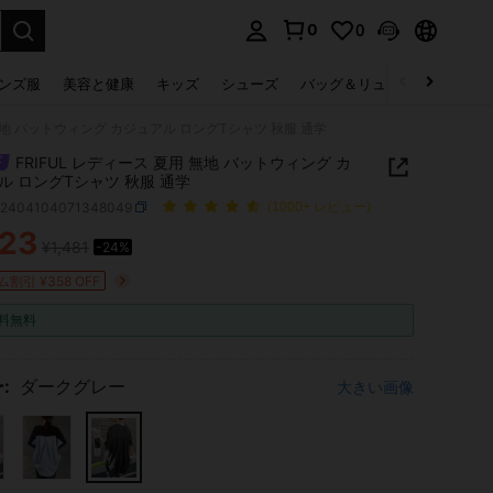
0
0
select.
ンズ服
美容と健康
キッズ
シューズ
バッグ＆リュック
下着＆
 無地 バットウィング カジュアル ロングTシャツ 秋服 通学
FRIFUL レディース 夏用 無地 バットウィング カ
ル ロングTシャツ 秋服 通学
z2404104071348049
(1000+ レビュー)
123
¥1,481
-24%
ICE AND AVAILABILITY
割引 ¥358 OFF
料無料
:
ダークグレー
大きい画像