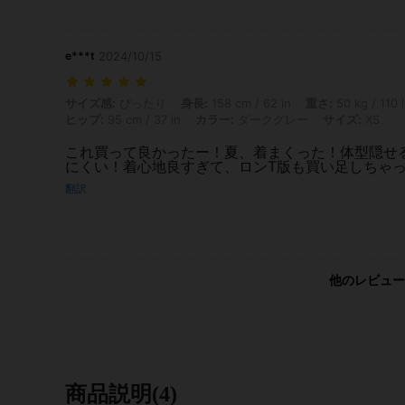
e***t
2024/10/15
サイズ感: ぴったり, 身長: 158 cm / 62 in, 重さ: 50 kg / 110 lbs, バスト
サイズ感:
ぴったり
身長:
158 cm / 62 in
重さ:
50 kg / 110 
ヒップ:
95 cm / 37 in
カラー:
ダークグレー
サイズ:
XS
これ買って良かったー！夏、着まくった！体型隠せ
にくい！着心地良すぎて、ロンT版も買い足しちゃ
翻訳
他のレビュー
商品説明(4)