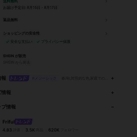
送料無料
お届け予定日:
8月15日 - 8月17日
返品無料
ショッピングの安全性
安全な支払い
プライバシー保護
SHEIN が販売
SHEIN から発送
情報
#メジーシック
春/秋,対照的な色,家庭での洗濯後の生地の寸
4.83
3.5K
620K
ズ情報
ップ情報
4.83
3.5K
620K
Friful
4.83
3.5K
620K
評価
商品
フォロワー
s***i
は
1日前
に購入しました