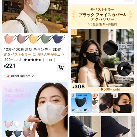
した様々なパターン
ベストセラー
ブラック フェイスカバー&
アクセサリー
5つ星評価 1k+件獲得
1
10枚-100枚 新型 モランディ 3D使い
捨てフェイスマスク、ユニセックス
#10 ベストセラー
に 再購入率が高い フェイスカバー&アクセサリー
デザイン。白色マスクは染色不要の
200+ sold
(1000+)
無臭素材で作られています。その他
221
の色のマスクは染色が必要で、わず
¥
かな臭いがある場合がありますが、
これは正常です。換気後しばらくす
4
other sellers
ると通気性が良くなります。マスク
サイズはサイズチャートをご参照く
308
¥
ださい。
500+ sold
2
3
4