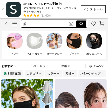
cubrebocas
SHEIN - タイムセール実施中!
×
アプリ限定の500円OFFクーポン「JPAPP」を
帽子
インストール
今すぐ使おう！
(11,600)
服
トップス
エプロン
cubrebocas
帽子
ピンク
マルチカラー
ダークグレー
ブラック
ポリエステル
おすすめ
ベストセラー
価格
絞り込み
3日間配達
カテゴリ
カラー
素材
パターンタイプ