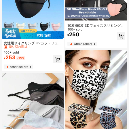
10枚/50枚 3Dフェイススリミングマ
スク 女性用、魅力的なフェイスコン
100+ sold
タリングデザイン、モランディ無
250
¥38 節約
¥
#2 ベストセラー
ブラック フェイスカバー&アクセサリー
地、通気性、蒸れにくい、耳に負担
がかからない、日常通勤に最適、オ
売り切れ間近！
女性用サイクリング UVカットフェイ
4
other sellers
ールシーズン、個包装
スマスク、ACロゴ、UVプロテクシ
#2 ベストセラー
#2 ベストセラー
ブラック フェイスカバー&アクセサリー
ブラック フェイスカバー&アクセサリー
ョン、目の端まで覆う、通気性のあ
100+ sold
売り切れ間近！
売り切れ間近！
るアイスシルクUVカットフェイスマ
253
#2 ベストセラー
ブラック フェイスカバー&アクセサリー
¥
-13%
スク、女性用アイスシルクUVカット
売り切れ間近！
フェイスマスク、目の端まで覆う、
1
other sellers
UVプロテクション、立体的な通気性