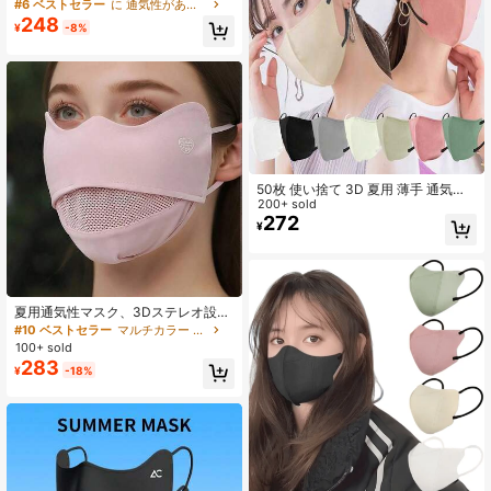
マスク 10枚入り、通気性 UVカット
#6 ベストセラー
に 通気性がある 個人用保護具
女性用
248
¥
-8%
50枚 使い捨て 3D 夏用 薄手 通気性
ファッション ミックスカラー フェイ
200+ sold
スマスク - 通気性 & 快適、ユニセッ
272
¥
クス、アウトドア活動に適していま
す、ファッショナブルな軽量布マス
ク
夏用通気性マスク、3Dステレオ設計
- 軽量、防風、UVカット、サイクリ
#10 ベストセラー
マルチカラー フェイスカバー
ング、ハイキング、アウトドア活動
100+ sold
に適しています。洗濯機で洗えるア
283
¥
-18%
ウトドア保護ギア | フェイシャルコ
ンフォートマスク | ニット素材マス
ク