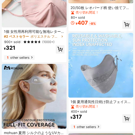
20/50枚 レオパード柄 使い捨てフェ
イスマスク、3層保護マスク、不織布
売り切れ間近！
素材マスク、日常使用に快適、非医
80+ sold
療用マスク
407
¥
-8%
1個 女性用再利用可能な無地レター
デザイン通気性日よけフェイスマス
#2 ベストセラー
ポリエステル フェイスカバー&アクセサリー
ク、調整可能な耳ひも、春夏秋に適
900+ sold
(1000+)
しています
321
¥
1
other sellers
1個 夏用通気性日焼け防止フェイス
マスク、UVカット 防塵 サイクリン
売り切れ間近！
グフェイスマスク、洗えるメッシュ
400+ sold
日焼け防止フェイスマスク、調整可
317
¥
能なストラップ 無地日焼け防止フェ
イスマスク レディース、日焼け防止
1
other sellers
フェイスマスク メンズ
mohuan 夏用 シルクのようなUVカッ