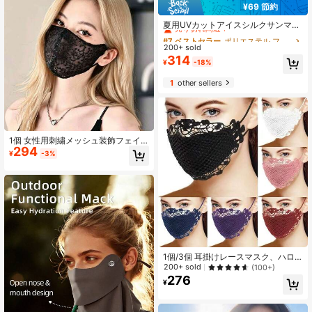
¥69 節約
#7 ベストセラー
ポリエステル フェイスカバー&アクセサリー
売り切れ間近！
夏用UVカットアイスシルクサンマス
ク レディース ネックガード付き UV
#7 ベストセラー
#7 ベストセラー
ポリエステル フェイスカバー&アクセサリー
ポリエステル フェイスカバー&アクセサリー
対策 通気性 涼しい アウトドア 通勤
200+ sold
売り切れ間近！
売り切れ間近！
サイクリング 日よけ 耳掛け式 運転
314
#7 ベストセラー
ポリエステル フェイスカバー&アクセサリー
¥
-18%
用マスク シルクファイバー生地 ホリ
売り切れ間近！
デーギフト
1
other sellers
1個 女性用刺繍メッシュ装飾フェイ
294
スマスク、通気性レース洗えるフェ
¥
-3%
イスマスク、シェイピングフェイス
マスク、通気性、洗える、軽量、紫
外線対策、様々なコーディネートに
適しています
1個/3個 耳掛けレースマスク、ハロ
ウィーン&クリスマスコスチュームマ
200+ sold
(100+)
スク、新年のギフト、薄手のレース
276
¥
マスク