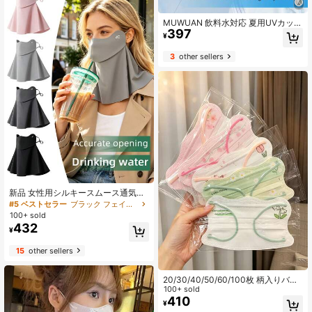
MUWUAN 飲料水対応 夏用UVカット
397
マスク 防風・防寒 ユニセックス 収
¥
納ポケット付き 大人用厚手タイプ 日
よけ・強力な目元保護機能付き アウ
3
other sellers
トドアサイクリング・ハイキング向
け
新品 女性用シルキースムース通気性
日よけフェイスマスク、目と首をカ
#5 ベストセラー
ブラック フェイスカバー&アクセサリー
バー、統合UVプロテクション、夏に
100+ sold
適しています
432
¥
15
other sellers
20/30/40/50/60/100枚 柄入りバタ
フライフェイスマスク、使い捨て高
100+ sold
品質かわいい柄プリントマスク、通
410
¥
気性のある波型デザイン、女性に適