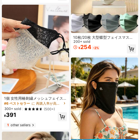
10枚/20枚 大型蝶型フェイスマス
ク、女性向け目を引くウェーブ雲V字
200+ sold
型フェイスコンタリング小型マスク
254
¥
-2%
1個 女性用椿刺繍メッシュフェイス
マスク、通気性のあるレース製洗え
#6 ベストセラー
に 再購入率が高い フェイスカバー&アクセサリー
るフェイスカバー、フェイスシェイ
300+ sold
(500+)
ピング、多用途なアウトフィットア
391
クセサリー
¥
1
other sellers