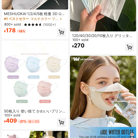
MESHUOKAI 1/2/4/5枚 軽量 3D UV
カット フェイスマスク、通気性 防風
#1 ベストセラー
マルチカラー フェイスカバー
日よけマスク、女性用 夏 サイクリン
800+ sold
(1000+)
グ アウトドア 日常着用
178
¥
-18%
120/40/30/20/10枚入り グリッター
蝶プリント使い捨てフェイスマス
100+ sold
ク、薄手通気性メッシュマスク、ゴ
270
¥
ールド箔蝶デザイン、女性用、個包
装、個人用、休日、日常使いに適し
ています。
50枚入り 使い捨て かわいいプリン
ト 高品質 3層 フラットマカロン マス
100+ sold
ク 5色展開 夏用 軽量
409
¥
-27%
残り3日