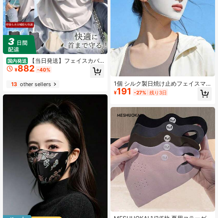
【当日発送】フェイスカバ
国内発送
882
ー UVカット マスク ネックカバー 息
¥
-40%
苦しくない 紫外線対策 洗える UVカ
ットマスク 息苦しくない 日焼け防止
1個 シルク製日焼け止めフェイスマ
13
other sellers
顔 首 日よけ 紫外線対策グッズ
191
スク、ゴルフ、ランニング、通気性
¥
-27%
残り3日
のある屋外スポーツ用日焼け止めフ
ェイスマスク(飲み口付き)、レディー
ス