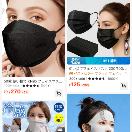
4
¥51 節約
使い捨てフェイスマスク 200/100/5
0/10枚パック 高品質 3層構造 調整可
#6 ベストセラー
ブラック フェイスカバー&アクセサリー
能なノーズクリップ 通気性 柔らかい
200+ sold
(1000+)
肌に優しい 家庭、学校、オフィス、
50枚 使い捨て KN95 フェイスマス
125
屋外で使用可能 ポリプロピレン素材
ク、3Dデザインで様々な顔型にフィ
¥
-29%
100+ sold
(100+)
使い捨てデザイン
ット、4層構造で通気性とPM2.5およ
270
¥
-5%
び呼吸器疾患への保護、男女兼用、
ブラックとホワイトの学校用