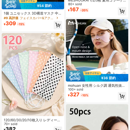
MESHUOKAI 1/2/5枚 夏用コラーゲ
ン日焼け止め 防塵フェイスマスク、
80+ sold
¥54 節約
通気性 無地 防風 UVカットマスク、
167
¥
-20%
サイクリングやアウトドア活動、学
1個 ユニセックス 3D構造マスク 中国
校に適しています
の龍と鳳凰の雲模様、調整可能な耳
#9 高評価
フェイスカバー&アクセサリー
ループ、洗濯可能&再利用可能、ファ
309
¥
-15%
ッショナブルな厚手防風保温屋外用
フェイスマスク メンズ&レディース
¥36 節約
mohuan 女性用 シルク調 通気性抜群
UVカットフェイスマスク イヤールー
100+ sold
プ付き、新作夏用アウトドアゴルフ
327
¥
-10%
サイクリング UVカット バタフライ
柄 ライディング トラベル 日よけ
120/60/30/20/10枚入り レディース
水玉柄使い捨てプリントフェイスマ
70+ sold
スク、通気性のある3層構造マスク、
382
¥