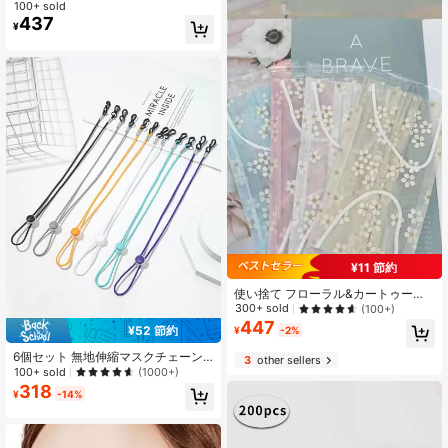
ト ゴルフ ランニング用フェイスマス
100+ sold
ク レディース、シルクのようなUVカ
437
¥
ットフェイスマスク、レディース UV
カット サンバイザー、通気性のある
屋外スポーツ用UVカットフェイスマ
スク
¥11 節約
使い捨て フローラル&カートゥーン
柄 マスク 40枚入り レディース用、
300+ sold
(100+)
軽量 通気性、個別包装、ファッショ
447
¥52 節約
¥
-2%
ナブルデザイン
6個セット 無地伸縮マスクチェーン
3
other sellers
男女兼用 長さ調節可能 滑り止め付き
100+ sold
(1000+)
アウトドアスポーツマスク用 チェー
318
¥
-14%
ンストラップ