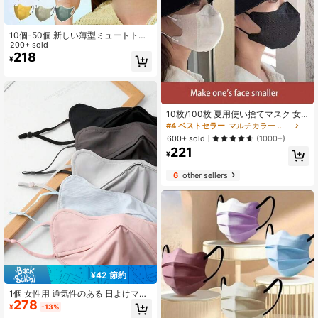
10個-50個 新しい薄型ミュートトー
ン3D使い捨てフェイスマスク、ユニ
200+ sold
セックス、ホワイトマスクは染色不
218
¥
要、無臭、他の色のマスクは換気後
にわずかな臭いがある場合がありま
す、マスクサイズの詳細は画像参照
10枚/100枚 夏用使い捨てマスク 女
性用、3D立体ホワイトフェイス、小
#4 ベストセラー
マルチカラー フェイスカバー
型独立包装 学校用
600+ sold
(1000+)
221
¥
6
other sellers
¥42 節約
1個 女性用 通気性のある 日よけマス
278
ク 調整可能なイヤーループ、夏のお
¥
-13%
出かけに適しています