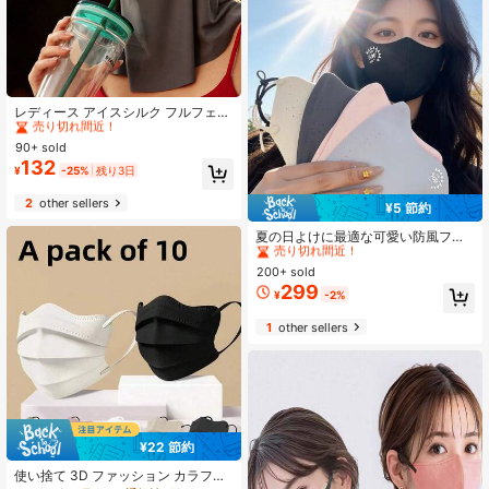
#9 ベストセラー
ポリエステル フェイスカバー&アクセサリー
売り切れ間近！
レディース アイスシルク フルフェイ
ス 日よけマスク 飲み口付き 目元・
#9 ベストセラー
#9 ベストセラー
ポリエステル フェイスカバー&アクセサリー
ポリエステル フェイスカバー&アクセサリー
首元一体カバー UVカット サイクリ
90+ sold
売り切れ間近！
売り切れ間近！
ング・ハイキングなどアウトドア活
132
#9 ベストセラー
ポリエステル フェイスカバー&アクセサリー
¥
-25%
残り3日
動向け
売り切れ間近！
2
other sellers
¥5 節約
#5 ベストセラー
ポリエステル フェイスカバー&アクセサリー
売り切れ間近！
夏の日よけに最適な可愛い防風フェ
イスマスク。軽量で3DシェイプのU
#5 ベストセラー
#5 ベストセラー
ポリエステル フェイスカバー&アクセサリー
ポリエステル フェイスカバー&アクセサリー
Vカットフェイスマスク。通気性があ
200+ sold
売り切れ間近！
売り切れ間近！
り、UVシールド機能付き。レディー
299
#5 ベストセラー
ポリエステル フェイスカバー&アクセサリー
¥
-2%
スが夏の屋外アクティビティで日常
売り切れ間近！
的に着用するのに最適です。
1
other sellers
¥22 節約
使い捨て 3D ファッション カラフル