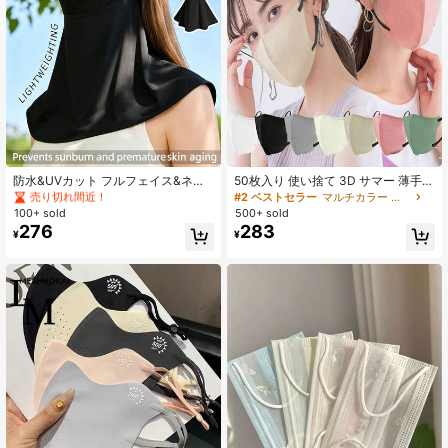
#4 ベストセラー
ポリエステル フェイスカバー&アクセサリー
売り切れ間近！
防水&UVカット フルフェイス&ネッ
50枚入り 使い捨て 3D サマー 薄手
ク サンハット、夏用アイスシルク生
通気性 ファッション カラーミックス
#4 ベストセラー
#4 ベストセラー
ポリエステル フェイスカバー&アクセサリー
ポリエステル フェイスカバー&アクセサリー
#2 ベストセラー
マルチカラー フェイスカバー
地、軽量&通気性、フルフェイス&ネ
フェイスマスク - 通気性と快適性、
100+ sold
500+ sold
売り切れ間近！
売り切れ間近！
ックカバー 日焼け防止
男女兼用、アウトドアに最適、ファ
276
283
#4 ベストセラー
ポリエステル フェイスカバー&アクセサリー
¥
¥
ッショナブルマスク、軽量布マスク
売り切れ間近！