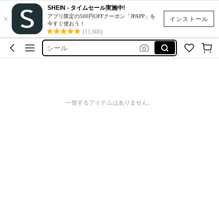
SHEIN - タイムセール実施中!
×
ネイルチップ
アプリ限定の500円OFFクーポン「JPAPP」を
インストール
今すぐ使おう！
スクイーズ
(11,600)
シール
スマホケース
水着
ネイルチップ
一致するアイテムはありません。
スクイーズ