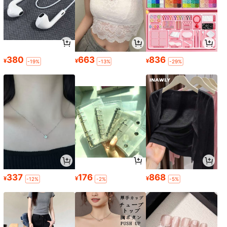
380
663
836
¥
¥
¥
-19%
-13%
-29%
337
176
868
¥
¥
¥
-12%
-2%
-5%