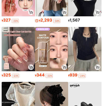
327
2,293
1,567
¥
¥
¥
-23%
-34%
325
344
939
¥
¥
¥
-23%
-23%
-24%