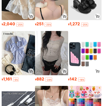
2,040
251
1,272
¥
¥
¥
-25%
-25%
-25%
1,161
882
142
¥
¥
¥
-5%
-24%
-18%