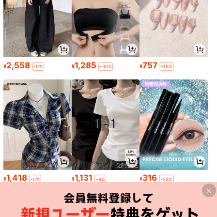
2,558
1,285
757
¥
¥
¥
-5%
-35%
-15%
1,418
1,131
316
¥
¥
¥
-5%
-8%
-23%