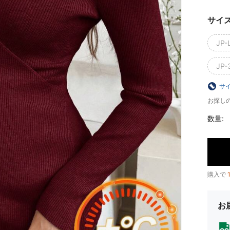
サイ
JP-L
JP-
サ
お探し
数量:
購入で
お