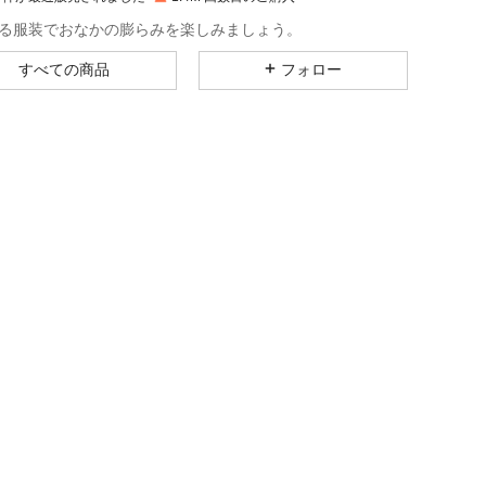
4.88
12K
481K
る服装でおなかの膨らみを楽しみましょう。
すべての商品
フォロー
4.88
12K
481K
4.88
12K
481K
4.88
12K
481K
4.88
12K
481K
4.88
12K
481K
サイズ: L
4.88
12K
481K