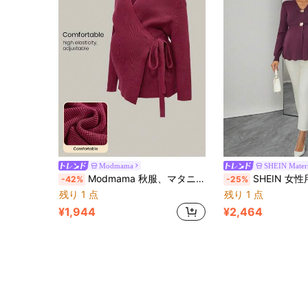
Modmama
SHEIN Mater
Modmama 秋服、マタニティ秋冬服、妊婦用無地クロスオーバーラップドロップショルダー長袖カジュアルリブニットセーター
SHEIN 女性用 フィットVネック メタルボタン ラッフ
-42%
-25%
残り 1 点
残り 1 点
¥1,944
¥2,464