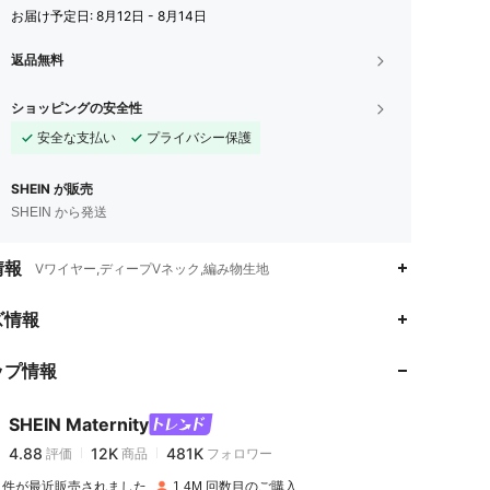
お届け予定日:
8月12日 - 8月14日
返品無料
ショッピングの安全性
安全な支払い
プライバシー保護
SHEIN が販売
SHEIN から発送
情報
Vワイヤー,ディープVネック,編み物生地
4.88
12K
481K
ズ情報
ップ情報
4.88
12K
481K
SHEIN Maternity
4.88
12K
481K
評価
商品
フォロワー
t***m
は
1日前
に購入しました
1M 件が最近販売されました
1.4M 回数目のご購入