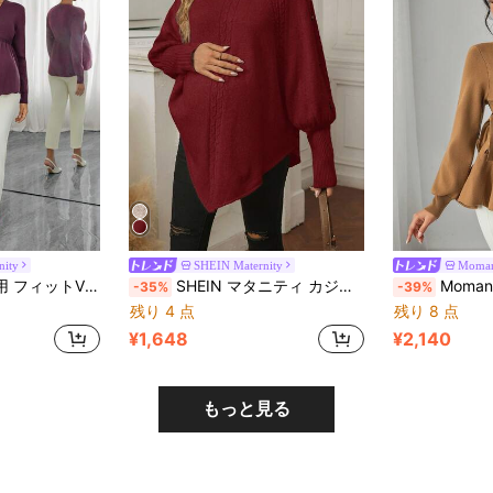
nity
SHEIN Maternity
Moma
ルヘム デザイン エレガントなマタニティカーディガン、長袖
SHEIN マタニティ カジュアル 無地 タートルネック ポンチョ セーター 秋冬
Momance 女性用 フィットVネック 
-35%
-39%
残り 4 点
残り 8 点
¥1,648
¥2,140
もっと見る