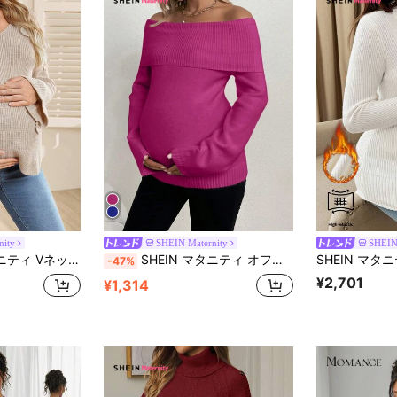
nity
SHEIN Maternity
SHEIN
フラワー 長袖セーター、秋冬カジュアル
SHEIN マタニティ オフショルダー 長袖セーター、冬用
-47%
¥2,701
¥1,314