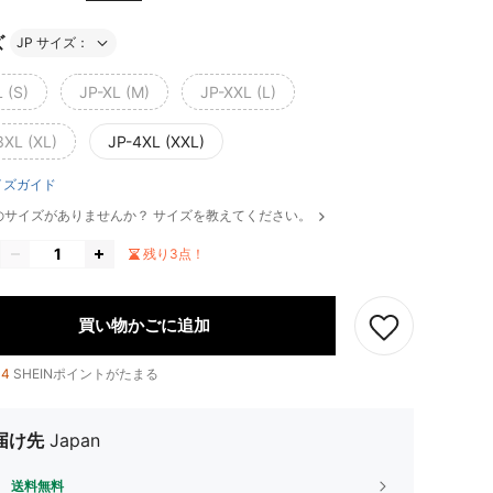
ズ
JP サイズ：
 (S)
JP-XL (M)
JP-XXL (L)
3XL (XL)
JP-4XL (XXL)
イズガイド
のサイズがありませんか？ サイズを教えてください。
残り3点！
買い物かごに追加
14
SHEINポイントがたまる
届け先
Japan
送料無料