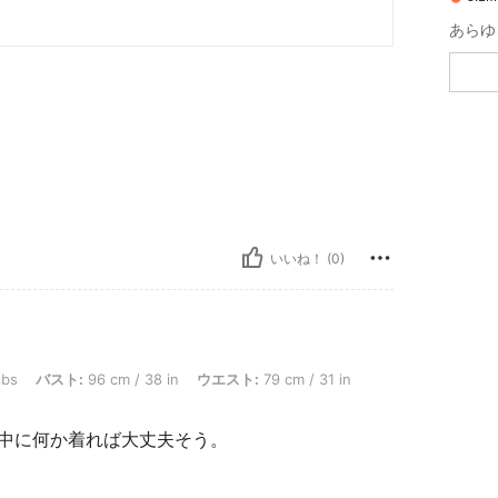
あらゆ
いいね！ (0)
 96 cm / 38 in, ウエスト: 79 cm / 31 in, ヒップ: 102 cm / 40 in, カラー: キャメル, 
lbs
バスト:
96 cm / 38 in
ウエスト:
79 cm / 31 in
、中に何か着れば大丈夫そう。