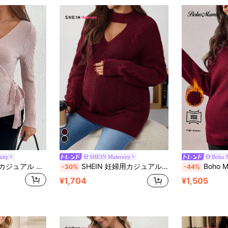
nity
SHEIN Maternity
Boho 
SHEIN マタニティ カジュアル 無地 リボン ラップカーディガン 秋冬 可愛い
SHEIN 妊婦用カジュアルツイストケーブルパターンVネック ドロップショルダー 長袖セーター、秋冬
Boho Mama マタニ
-30%
-44%
¥1,704
¥1,505