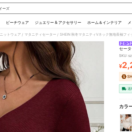
イーズ
 and down arrow keys to navigate search 検索履歴 and 人気ワード. Press Enter to 
ビーチウェア
ジュエリー & アクセサリー
ホーム＆インテリア
メ
ニットウェア
マタニティセーター
SHEIN 秋冬マタニティVネック無地長袖フ
/
/
セータ
SKU: s
2,
¥
PR
送
カラー