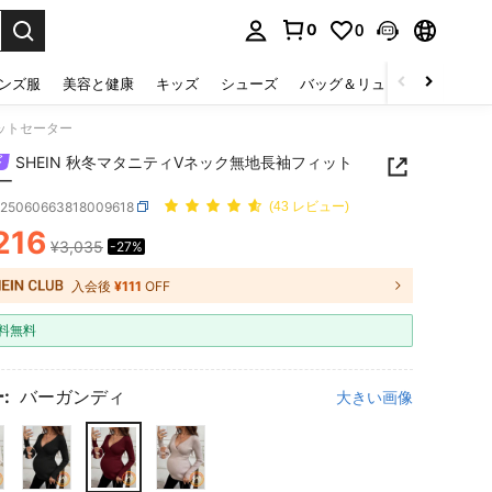
0
0
select.
ンズ服
美容と健康
キッズ
シューズ
バッグ＆リュック
下着＆
ィットセーター
SHEIN 秋冬マタニティVネック無地長袖フィット
ー
z25060663818009618
(43 レビュー)
216
¥3,035
-27%
ICE AND AVAILABILITY
入会後
¥111
OFF
料無料
:
バーガンディ
大きい画像