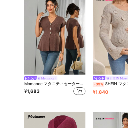
Momance
SHEIN Mater
Momance マタニティセーターベスト、フィット感のあるVネック、メタルボタンデザイン、無地ニット、カジュアルな日常着、多用途なアウターウェア
SHEIN マタニティ Vネック 3D
-39%
¥1,683
¥1,840