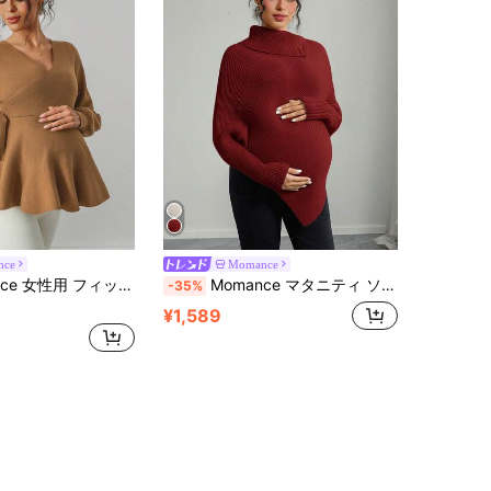
nce
Momance
ランタンスリーブ フリルヘム 蝶結びデザイン エレガントなデートナイト用 長袖マタニティセーター
Momance マタニティ ソリッドカラー タートルネック バットウィング 長袖 非対称裾 ファッショナブルニットセーター
-35%
¥1,589