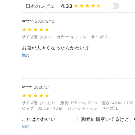
日本のレビュー
4.33
m***5
2026/2/12
サイズ感: 大きい, カラー: キャメル, サイズ: S
サイズ感:
大きい
カラー:
キャメル
サイズ:
S
お腹が大きくなったらかわいげ
翻訳
a***5
2026/3/1
サイズ感: ぴったり, 身長: 158 cm / 62 in, 重さ: 48 kg / 106 lbs, バスト:
サイズ感:
ぴったり
身長:
158 cm / 62 in
重さ:
48 kg / 106 
ヒップ:
102 cm / 40 in
カラー:
キャメル
サイズ:
L
これはかわいいーーーー！ 胸元結構空いてるけど
翻訳