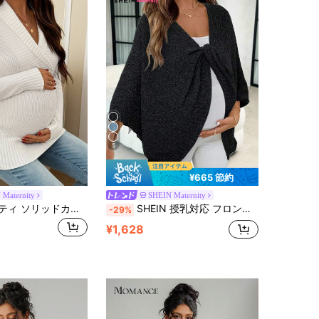
5
¥665 節約
 Maternity
SHEIN Maternity
SHEIN マタニティ ソリッドカラー ハーフプラケット ラグラン袖 フィッテッド リブ編みセーター
SHEIN 授乳対応 フロントツイスト装飾 無地 マタニティセーター 妊婦用 ブラック マタニティカーディガン 妊婦用カバーアップ マタニティ
-29%
¥1,628