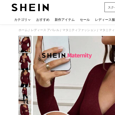
スク
Use up
カテゴリ
おすすめ
新作アイテム
セール
レディース服
ホーム
レディース アパレル
マタニティファッション
マタニティ
/
/
/