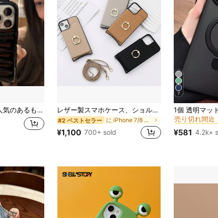
7
#2 ベストセラ
ディー色 スマホケース セレブ同款 iPhone17/17pro/17promax/16/16pro/16promax/15/15pro/15promax/14/14pro/14promax/13/対応、冬、全面保護、男女性に最適、ファッショナブルでクリエイティブ、防水、耐衝撃、落下防止、傷防止。
レザー製スマホケース、ショルダーストラップ付き手帳型ケース、背面カード収納、スマートフォン保護ケース、ウォレットタイプ保護カバー、取り外し可能なショルダーストラップ付きファッション女性用スマホケース、衝撃吸収フル保護
売り切れ間近
に iPhone 7/8 カードホルダー型携帯電話ケース
#2 ベストセラー
#2 ベストセラ
#2 ベストセラ
売り切れ間近
売り切れ間近
¥1,100
¥581
700+ sold
4.2k+ 
#2 ベストセラ
売り切れ間近