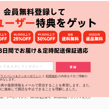
アプリ
購読
登録
登録する
プライバシー＆クッキーポリシー
と
利用規約
の内容を十分ご理解の
みなします。
購読
定特典や最新情報をメールで受信することを希望します。また、
INに連絡して購読を中止できることを理解しました。
用規約
」および「
プライバシーポリシー
」への同意が必要です。内容を
、メールアドレス、SMS用電話番号、WhatsAppアカウントを入力