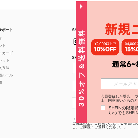
サポート
SNSフォローはこちら：
30%オフ＆送料無料
せ
イント
フトカード
SHEIN STYLE NEWSを購読する
ォレット
入方法
価ルール
問
JP + 81
会員登録した場合、
上、同意頂いたものと
JP + 81
SHEINの限
いつでもSHE
「SHEIN STYLE NEWSの購読には「
利
ご確認の上、ご同意いただける場合にのみ
し、ご購読・ご登録ください。」