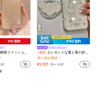
¥10 節約
¥150 節約
DI
Mini Bloom
に サムスン 携帯電話ケース
に iPhone 15 Pro スタンド型スマホケース
ー
#3 ベストセラー
様デザイン保護スマホケース 1個、iPhone 16/15/14/13シリーズ対応、春のギフトに最適
エレガントな翼と星の折りたたみ式マグネットスタンド付きスマホケース、iPhone 17 Pro Max、16 Pro、15、14、13シリーズに対応、ヴィンテージゴールドメッキ、落下防止フルカバー、女性向け ファッショナブルなデザイン
-12%
！
売り切れ間近！
に サムスン 携帯電話ケース
に サムスン 携帯電話ケース
に iPhone 15 Pro スタンド型スマホケース
に iPhone 15 Pro スタンド型スマホケース
ー
ー
#3 ベストセラー
#3 ベストセラー
！
！
売り切れ間近！
売り切れ間近！
¥1,101
old
2k+ sold
に サムスン 携帯電話ケース
に iPhone 15 Pro スタンド型スマホケース
ー
#3 ベストセラー
！
売り切れ間近！
率