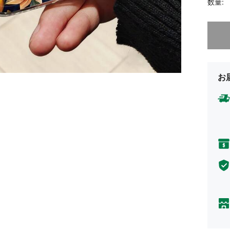
数量:
申し訳
お