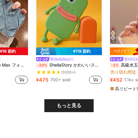
4
¥16 節約
¥119 節約
ShellaStory
GUCA
に ギャラクシーS24ウルトラ 携帯電話ケース
#6 ベストセラ
スタイリッシュ保護カバー iPhone 12/11/13/14 Pro Maxに対応
ShellaStory かわいいスマホケース アップルフロッグ シリコン ソフト スマホケース対応 防水 耐衝撃 落下防止 傷防止
高級水玉模様ファッション GUCADI 電気メッキ水玉模
-20%
-2%
売り切れ間近
に ギャラクシーS24ウルトラ 携帯電話ケース
に ギャラクシーS24ウルトラ 携帯電話ケース
#6 ベストセラ
#6 ベストセラ
(1000+)
売り切れ間近
売り切れ間近
¥475
¥452
700+ sold
1.1k+ s
に ギャラクシーS24ウルトラ 携帯電話ケース
#6 ベストセラ
売り切れ間近
高リピート
もっと見る