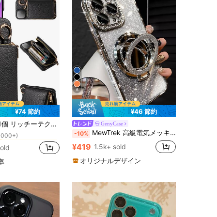
6
¥74 節約
¥46 節約
に iPhone XS Max カードホルダー型携帯電話ケース
5plus 13ProMax 13pro 13Mini 14ProMax 14Pro 14plus 12ProMax 12Pro 12Mini 11ProMax 11Pro 14 13 12 11 7 8 X XS XR XSMax シリーズ、S26ultra S26pro S26 S25FE S25ultra S25+ S25 S24FE S24ultra S24+ S24 S23FE S23Ultra S23+ S23 S22ultra S22 S21FE S21ultra S21plus S21 S20FE、A16 シリーズ対応
GenyCase
1000+)
MewTrek 高級電気メッキシルバースマホケース、メイクアップミラースタンド付き、光沢のあるラインストーンで装飾、シリコン素材で作られ、耐衝撃性と落下耐性、iPhone 16/16e/16 Pro/16 Pro Max/16 Plus/15/14/13/12/11/X/XS/XR/8/7およびGalaxy S25/S24/S23/S22/S21/A55/A54/A53/A52/A35/A34/A23/A16/A15/A14/A13/A12/A05S/FE/Ultra/4G/5G、Redmi/Honor/MOTO/OPPO/Infinixスマホ対応。
-10%
に iPhone XS Max カードホルダー型携帯電話ケース
に iPhone XS Max カードホルダー型携帯電話ケース
1000+)
1000+)
¥419
1.5k+ sold
old
に iPhone XS Max カードホルダー型携帯電話ケース
1000+)
オリジナルデザイン
率