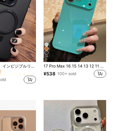
14
に りんご 携帯電話ケース
ー
1個 透明マット インビジブルリングホルダー付きスマホケース、17 Air 16 15 14 13 12 11 Pro Plus Max対応、ワイヤレス充電対応、ガラスレンズカバーと保護フィルム付き
17 Pro Max 16 15 14 13 12 11 Pro Max対応 高級感のある無地光沢ガラススマホケース レンズ保護 ミニマル かわいい エレガント 17 Pro Max 16 Pro Max 17 Pro 15 Pro Max 14 Pro Max 13 Pro Max対応
！
に りんご 携帯電話ケース
に りんご 携帯電話ケース
ー
ー
¥538
100+ sold
！
！
sold
に りんご 携帯電話ケース
ー
！