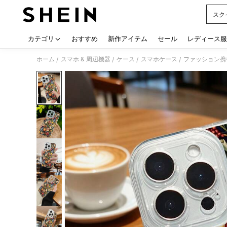
スク
Use up
カテゴリ
おすすめ
新作アイテム
セール
レディース服
ホーム
スマホ & 周辺機器
ケース
スマホケース
ファッション携
/
/
/
/