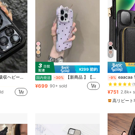
8
14
¥299 節約
に マグネティック 携帯電話ケース
#1 ベストセラー
7/16/15/14/13/12/11 Pro Max Plus対応 春 誕生日 記念日ギフト
【新商品 】【韓国 オシャレ人気】高級レストランスマホケース 韓国かわいい新デザインのスマホiphone17ケーススマホケース かわいい iPhone16ケース、耐衝撃性、iPhone17Proケース16 Pro Max/15 Pro/14/13に適合スマホケース>ドット あいふぉんケース 17
eaacaa 1個 リッチーテクスチャー 多機能 マルチカードスロット クロスボディ ジッパー アコーディオン カードホルダー ウォレット スマホケース、PU 耐衝撃 防盗 保護カバー Apple 17e 17ProMax 16ProMax 16Pro 16Plus 15ProMax 1
国内発送
-30%
-9%
(
に マグネティック 携帯電話ケース
に マグネティック 携帯電話ケース
#1 ベストセラー
#1 ベストセラー
¥699
90+ sold
(
(
¥751
ld
2.8k+ s
に マグネティック 携帯電話ケース
#1 ベストセラー
(
高リピート