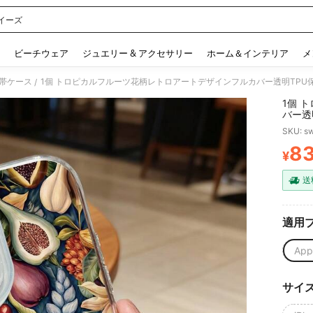
イーズ
 and down arrow keys to navigate search 検索履歴 and 人気ワード. Press Enter to 
ビーチウェア
ジュエリー & アクセサリー
ホーム＆インテリア
メ
帯ケース
/
1個 
バー透
iPhon
SKU: s
水・耐
83
¥
PR
送
適用
App
サイ