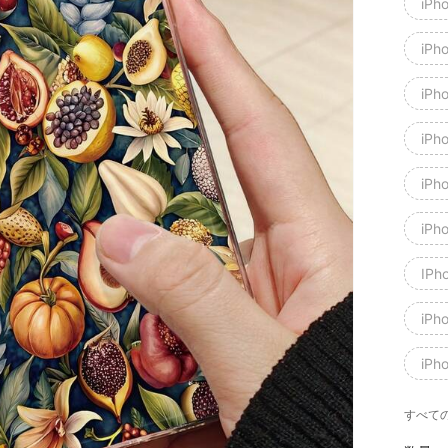
iPh
iPh
iPh
iPh
iPh
iPh
IPh
iPh
iPh
すべての