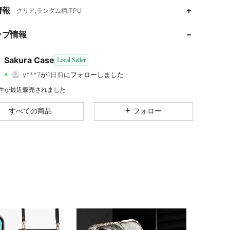
4.22
174
14
情報
クリア,ランダム柄,TPU
4.22
174
14
ップ情報
4.22
174
14
Sakura Case
Local Seller
y***7
が
1日前
にフォローしました
4.22
174
14
評価
商品
フォロワー
4 件が最近販売されました
4.22
174
14
すべての商品
フォロー
4.22
174
14
4.22
174
14
4.22
174
14
4.22
174
14
4.22
174
14