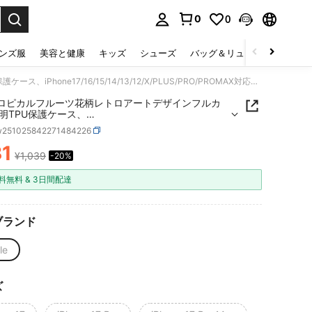
0
0
select.
ンズ服
美容と健康
キッズ
シューズ
バッグ＆リュック
下着＆
1個 トロピカルフルーツ花柄レトロアートデザインフルカバー透明TPU保護ケース、iPhone17/16/15/14/13/12/X/PLUS/PRO/PROMAX対応、防水・耐衝撃・耐傷機能付き
トロピカルフルーツ花柄レトロアートデザインフルカ
明TPU保護ケース、
e17/16/15/14/13/12/X/PLUS/PRO/PROMAX対応、防
w251025842271484226
衝撃・耐傷機能付き
1
¥1,039
-20%
ICE AND AVAILABILITY
料無料 & 3日間配達
ブランド
le
ズ