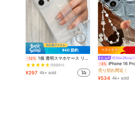
¥40 節約
に オナー400プロ 携帯電話ケース
#1 ベストセラー
1個 透明スマホケース リストストラップスタンド付き、Galaxy//対応、17 Pro Max スマホケース スタンド付き、Galaxy S25 Ultra/S26 Ultra/Galaxy A57/Galaxy A56 スタンド付きスマホケース
Mini Bloom
-12%
(1000+)
#4 ベストセラー
iPhone 16 Pro Max フォンケース、新しいラインストーン入り透明シルバーフォイル耐衝撃性シリコン
-3%
に オナー400プロ 携帯電話ケース
に オナー400プロ 携帯電話ケース
#1 ベストセラー
#1 ベストセラー
売り切れ間近！
(1000+)
(1000+)
#4 ベストセラー
#4 ベストセラー
¥297
4k+ sold
に オナー400プロ 携帯電話ケース
#1 ベストセラー
売り切れ間近！
売り切れ間近！
¥534
4k+ sold
(1000+)
#4 ベストセラー
売り切れ間近！