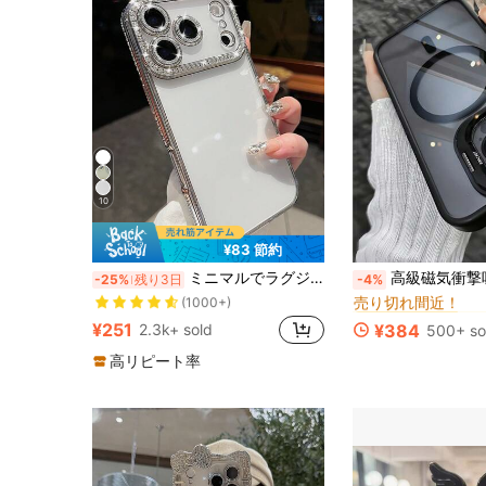
10
¥83 節約
売り切れ間近！
#8 ベストセラー
ミニマルでラグジュアリーなきらめくラインストーンがあしらわれた電気メッキシルバーのスマホケース。iPhone 17 Pro Max/17 Pro/17 Air/17対応。ソフトシェルタイプ。新デザイン。春のギフトに最適。
高級磁気衝撃吸収ヘビーデューティープレミアムケース キックスタンド付き 強化ガラスレンズプロテクター 防水 防塵 傷防止 1
-25%
残り3日
-4%
売り切れ間近！
(1000+)
売り切れ間近！
売り切れ間近！
#8 ベストセラー
#8 ベストセラー
売り切れ間近！
売り切れ間近！
(1000+)
(1000+)
¥251
2.3k+ sold
¥384
500+ so
売り切れ間近！
#8 ベストセラー
売り切れ間近！
(1000+)
高リピート率