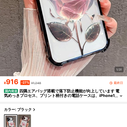
1/31
916
-27%
最終日
¥
¥1,248
四隅エアバッグ搭載で落下防止機能が向上しています 電
国内発送
気めっきプロセス、プリント柄付きの電話ケースは、iPhone1
7 /air 16/15Pro/14/13pro12 11 Pro Max xs 16Plusケースケ
ースに対応しており、。68
カラー: ブラック