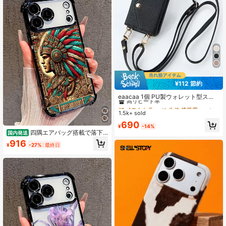
¥112 節約
#1 ベストセラー
に 生体 携帯電話ケース
高リピート率
eaacaa 1個 PU製ウォレット型スマ
ホケース フリップカバー付き マルチ
#1 ベストセラー
#1 ベストセラー
に 生体 携帯電話ケース
に 生体 携帯電話ケース
カードスロット対応 Apple 17e 17Pro
1.5k+ sold
高リピート率
高リピート率
Max 16ProMax 16Pro 16Plus 15Pro
#1 ベストセラー
に 生体 携帯電話ケース
690
Max 15plus 13ProMax 13pro 13Mini
¥
-14%
高リピート率
14ProMax 14Pro 14plus 12ProMax
四隅エアバッグ搭載で落下
国内発送
12Pro 12Mini 11 ProMax 11Pro 14 1
防止機能が向上しています 電気めっ
916
¥
-27%
最終日
3 12 11 7 8 X XS XR XSMax シリー
きプロセス、プリント柄付きの電話
ズ、S26ultra S26pro S26 S25FE S2
ケースは、iPhone17 /air 16/15Pro/1
5ultra S25+ S25 S24FE S24ultra S2
4/13pro12 11 Pro Max xs 16Plusケー
4+ S24 S23FE S23Ultra S23+ S23
スケースに対応しており、。126
S22ultra S22 S21FE S21ultra S21plu
s S21 S20FE対応、ミラーとイヤホ
ンポーチ付き多機能クロスボディウ
ォレットスタイル、耐衝撃・防滴・
防盗保護スマホケース A16用