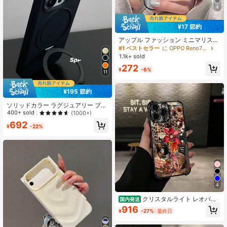
4
¥17 節約
アップル ファッション ミニマリスト
ミラーパッチ スマホケース (本物の
#1 ベストセラー
に OPPO Reno7 携帯電話ケース
ミラーではありません、ミラー素材)
1.1k+ sold
シルバー 耐衝撃 スマホケース、13/1
272
1 6.1インチ対応、防水、耐衝撃、傷
¥
-6%
11
防止。
¥195 節約
ソリッドカラー ラグジュアリー ブラ
ック マット シリコン 1個 無地 見え
400+ sold
(1000+)
ないリングホルダー スタンド スマホ
692
ケース iPhone 17 Air 16 15 14 13 12
¥
-22%
11 Pro Plus Max対応 ワイヤレス充電
対応 春 誕生日プレゼント ギフト プ
ロフェッショナル オフィス ビジネス
記念日
4
クリスタルライト レオパー
国内発送
ド＆リリーフラワーパターン TPU製
916
¥
-27%
最終日
17 16 15 14 Pro Max 13 12 11 Plus用
スマホケース 耐衝撃 フルカメラ保護