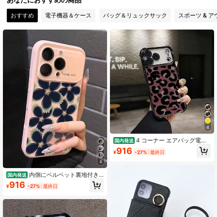
12 フォロワー
4.28
おすすめ
電子機器＆ケース
バッグ＆リュックサック
スポーツ & 
12 フォロワー
4.28
12 フォロワー
4.28
12 フォロワー
4.28
12 フォロワー
4.28
12 フォロワー
4.28
4
4 コーナー エアバッグ電気
国内発送
メッキ携帯電話ケースは、17/16E/1
916
¥
-27%
最終日
6/15/14/13/12 Pro 16 Plus/16E に適
した携帯電話保護ケースで、男性と
4
女性に適しており、シンプルな個性
と落下防止保護を備えています。
内側にベルベット裏地付き
国内発送
アクリルレンズ。iPhone17/17air 16/
916
¥
-27%
最終日
15Pro/14/13pro 12 ProMax16Plusケ
ース 新作 女性 女子向け 01 84