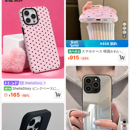
8
¥458 節約
スマホケース 韓国かわいい
国内発送
新デザインのスマホiphone17ケース
915
¥
-33%
スマホケース かわいい iPhone16ケ
ース、耐衝撃性、iPhone17Proケー
ス16 Pro Max/15 Pro/14/13に適合
ShellaStory
ShellaStory ピンクベースに黒
NEW
の水玉模様ウェーブデザインのスマ
165
¥
-50%
ホケース、厚手2in1耐衝撃スマホケ
ース、11, 12, 13, 14, 15, 16, 17 Pro M
ax, A16, A17, A15, A14, A55, A56, A3
5, A36, S22, 23, S24, S25, A17, A37,
A57対応