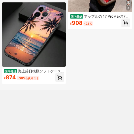
4
アップルの 17 ProMax/17フ
国内発送
ァッションに適した16 Plus/15/14か
908
¥
-23%
わいいカップル13転倒防止12携帯ケ
ース全11かわいい8/7 新潮流アニメ
の個性的なアイデアアニメ
海上落日模様ソフトケース
国内発送
携帯ケース、17/16/15/14/12 Pro 16
874
¥
-30%
残り3日
Plus対応携帯保護カバー、シンプル
な個性、男女適用、転倒防止