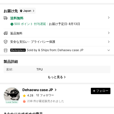
お届け先
Japan
送料無料
500 ポイント 付与遅延
お届け予定日:
8月13日
返品無料
安全な支払い · プライバシー保護
Sold by & Ships from: Dehaowu case JP
Marketplace
12 フォロワー
4.28
製品詳細
素材:
TPU
12 フォロワー
4.28
もっと見る
12 フォロワー
4.28
Dehaowu case JP
フォロー
12 フォロワー
4.28
8***4
は
1日前
に購入しました
238 件が最近販売されました
Local Seller
12 フォロワー
4.28
あなたにおすすめの商品