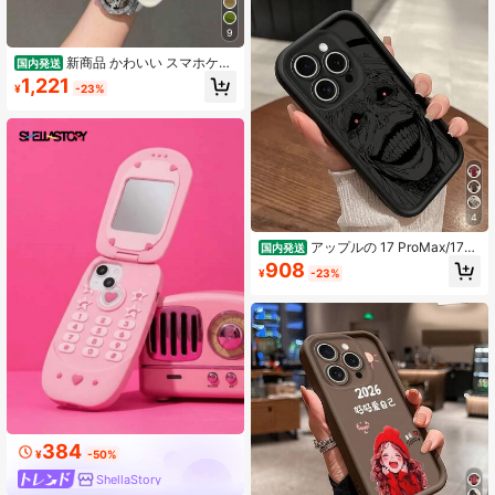
耐久性のあるスリムシリコンスマー
トフォンカバー
9
新商品 かわいい スマホケー
国内発送
ス 人気 携帯ケース 耐衝撃 落下防止
1,221
¥
-23%
高級感 スマホケース iPhone17/17pr
o/17promax/16/16pro/16promax/15/
15pro/15promax/14/14pro/14proma
x/13/13pro/13promax/12/12pro/12pr
omax/11/11pro/11promaxケース対応
全機種 スタンド 全体保護 携帯電話
ケース
4
アップルの 17 ProMax/17カ
国内発送
ップル16 Plusファッションブランド
908
¥
-23%
15/14ファッション13/12個性11/8/7
全パッケージの転倒防止アニメのア
イデア漫画のかわいい漫画の新しい
カラーケース
384
¥
-50%
ShellaStory