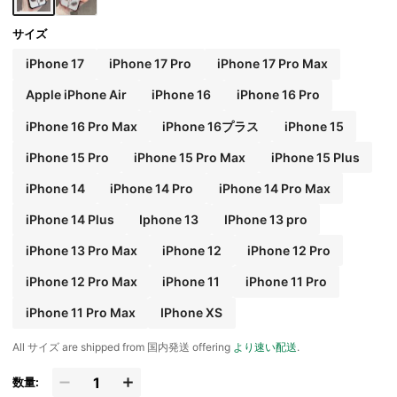
サイズ
iPhone 17
iPhone 17 Pro
iPhone 17 Pro Max
Apple iPhone Air
iPhone 16
iPhone 16 Pro
iPhone 16 Pro Max
iPhone 16プラス
iPhone 15
iPhone 15 Pro
iPhone 15 Pro Max
iPhone 15 Plus
iPhone 14
iPhone 14 Pro
iPhone 14 Pro Max
iPhone 14 Plus
Iphone 13
IPhone 13 pro
iPhone 13 Pro Max
iPhone 12
iPhone 12 Pro
iPhone 12 Pro Max
iPhone 11
iPhone 11 Pro
iPhone 11 Pro Max
IPhone XS
All サイズ are shipped from 国内発送 offering
より速い配送
.
数量: