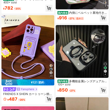
ン黒ハート型2 Dプリント柄携帯ケー
400+ sold
ス互換 17 16 15 14 13 ProMAXシリ
4
782
¥
-35%
ーズ17 eソフトサイド裏蓋保護カバ
内側にベルベット裏地付き
ー、汚れ防止、潮流、男女へのプレ
国内発送
アクリルレンズ。iPhone17/17air 16/
ゼント
916
¥
-27%
最終日
15Pro/14/13pro 12 ProMax16Plusケ
ース 新作 女性 女子向け 01 02
4
23
多機能金属レンズデュアル
国内発送
¥121 節約
マウント磁気吸引式携帯ケースは、
100+ sold
17 16 15 14 13 12 11 Plus Pro Maxか
Fansphere
850
¥
-27%
らレンズフィルム、17 e防振耐落下
FRIENDS X SHEIN カートゥーン柄
に適している
ポータブル 携帯電話ケース ランヤー
487
¥
-20%
ドカード付き、落下防止保護 iPhone
13-17 携帯電話ケース