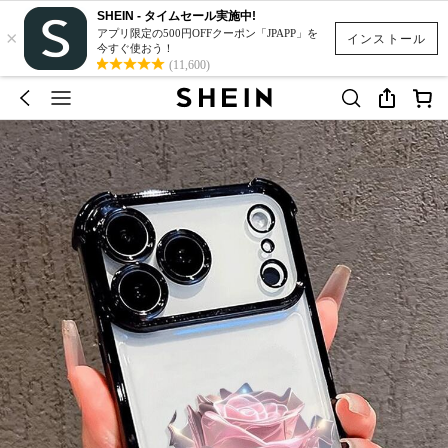
SHEIN - タイムセール実施中!
×
アプリ限定の500円OFFクーポン「JPAPP」を
インストール
今すぐ使おう！
(11,600)