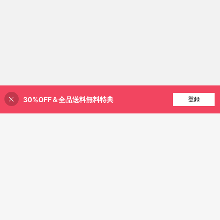
30%OFF＆全品送料無料特典
買い物かごに追加
登録
27% 割引！