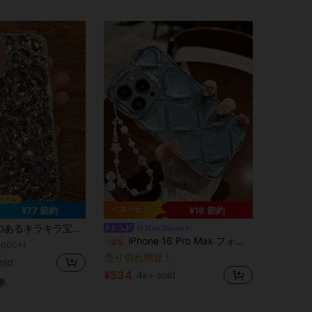
¥77 節約
¥16 節約
に レッドミーノート11 携帯電話ケース
ー
25 S26 Ultra A57 A56 A55 A35 A26 A06対応 17 13 14 15 Plus 16 Pro Max対応 耐衝撃保護バックカバー
Mini Bloom
1000+)
に ギャラクシーS24ウルトラ 携帯電話ケース
#4 ベストセラー
iPhone 16 Pro Max フォンケース、新しいラインストーン入り透明シルバーフォイル耐衝撃性シリコンスタイリッシュ保護カバー iPhone 12/11/13/14 Pro Maxに対応
-3%
に レッドミーノート11 携帯電話ケース
に レッドミーノート11 携帯電話ケース
ー
ー
売り切れ間近！
1000+)
1000+)
に ギャラクシーS24ウルトラ 携帯電話ケース
に ギャラクシーS24ウルトラ 携帯電話ケース
#4 ベストセラー
#4 ベストセラー
old
に レッドミーノート11 携帯電話ケース
ー
売り切れ間近！
売り切れ間近！
¥534
4k+ sold
1000+)
に ギャラクシーS24ウルトラ 携帯電話ケース
#4 ベストセラー
率
売り切れ間近！