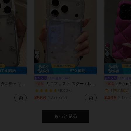
4
¥114 節約
¥70 節約
Mini Bloom
Mini 
売り切れ間近！
に チェリー 携帯電話ケース
#4 ベストセラ
hone 16、15 Pro、14、13、12 Pro、11、Air/Xに対応。女の子にもぴったり。
ミニマリスト スターエレメント ファッション スマホケース スター ミニマリスト インディ カラフル プラネット リム 保護スマホケース iPhone 17 Pro Max、16 Plus、15 Plus対応 ユニークなミニマリストデザイン 落下防止カバー 春の誕生日プレゼント
iPhoneケース 16 ハイエンド 
-11%
-10%
売り切れ間近
(1000+)
売り切れ間近！
売り切れ間近！
に チェリー 携帯電話ケース
に チェリー 携帯電話ケース
#4 ベストセラ
#4 ベストセラ
売り切れ間近
売り切れ間近
(1000+)
(1000+)
¥566
¥465
1.7k+ sold
2.1k+ 
売り切れ間近！
に チェリー 携帯電話ケース
#4 ベストセラ
売り切れ間近
(1000+)
もっと見る