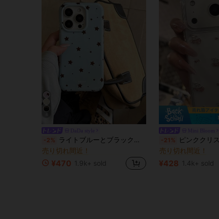
4
DaDa style
Mini Bloom
に 青い 携帯電話ケース
#7 ベストセラー
#2 ベストセラー
ライトブルーとブラックの星柄、ファッショナブルなヴィンテージ風ブラックブラウンのべっ甲柄の箔押し加工が施されたiPhoneケース。iPhone 16 Pro Max、Apple 15、ソフトシェル14新モデル、12 Pro、13 Pro Maxに対応。落下防止保護カバー。女性への春の贈り物に最適。
ピンククリスタルチェリー柄のiPhone 17 Pro Max用スマホケース。耐衝撃フルカバー保護カバー。iP
-2%
-21%
売り切れ間近！
売り切れ間近！
に 青い 携帯電話ケース
に 青い 携帯電話ケース
#7 ベストセラー
#7 ベストセラー
#2 ベストセラー
#2 ベストセラー
売り切れ間近！
売り切れ間近！
売り切れ間近！
売り切れ間近！
¥470
¥428
1.9k+ sold
1.4k+ sold
に 青い 携帯電話ケース
#7 ベストセラー
#2 ベストセラー
売り切れ間近！
売り切れ間近！