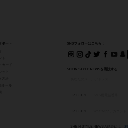
サポート
SNSフォローはこちら：
せ
イント
フトカード
SHEIN STYLE NEWSを購読する
ォレット
入方法
価ルール
問
JP + 81
JP + 81
「SHEIN STYLE NEWSの購読には「
利