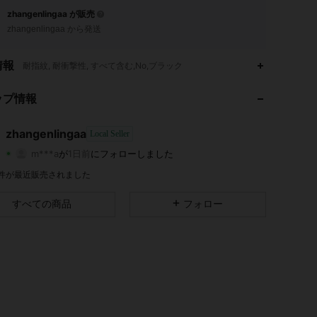
zhangenlingaa が販売
zhangenlingaa から発送
情報
耐指紋, 耐衝撃性, すべて含む,No,ブラック
4.52
1.6K
14
4.52
1.6K
14
ップ情報
4.52
1.6K
14
4.52
1.6K
14
zhangenlingaa
Local Seller
m***a
が
1日前
にフォローしました
4.52
1.6K
14
評価
商品
フォロワー
4.52
1.6K
14
6 件が最近販売されました
4.52
1.6K
14
すべての商品
フォロー
4.52
1.6K
14
4.52
1.6K
14
4.52
1.6K
14