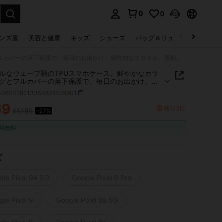
0
0
select.
ンズ服
美容と健康
キッズ
シューズ
バッグ＆リュック
下着＆
カラフルなウェーブ柄のTPUスマホケース。鮮やかなカラーリングとフルカバーの落下保護で、毎日のお出かけ、個性的なスタイル、通勤など、あらゆるシーンに最適です。 可愛いモンスター模様ケース Google Pixel 8a 5G レンズを全面的に保護し、傷や衝撃を防ぎます。 彼女や彼氏へのプレゼントにも、自分用にも最適！おしゃれでシンプル、そして可愛いスマホケースです。 9A 5G/7a/8/10 Pro/10/9 Pro/9
ルなウェーブ柄のTPUスマホケース。鮮やかなカラ
グとフルカバーの落下保護で、毎日のお出かけ、個
スタイル、通勤など、あらゆるシーンに最適です。
w260328213353824528901
ンスター模様ケース Google Pixel 8a 5G レンズを
に保護し、傷や衝撃を防ぎます。 彼女や彼氏へのプ
69
残り2日
¥1,185
-27%
ICE AND AVAILABILITY
トにも、自分用にも最適！おしゃれでシンプル、そ
ケースです。 9A 5G/7a/8/10 Pro/10/9
料無料
ズ
gle Pixel 9A 5G
Google Pixel 9 Pro
le Pixel 9
Google Pixel 8a 5G