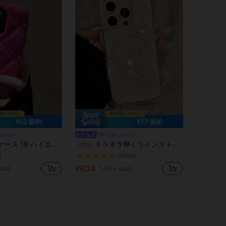
¥52 節約
¥77 節約
Bloom
DaDa style
売り切れ間近！
に 赤い 携帯電話ケース
ー
クリエイティブ ファッション ダイヤモンド柄 レッド iPhoneに対応 女性向け
キラキラ輝くラインストーングリッター耐衝撃ファッションスマホケース キラキラ輝くラインストーンマグネット式保護スマホケース iPhone 16 Pro Max、15 Pro、13/14 Pro Max対応 ファッショナブルな雰囲気 防水耐衝撃落下防止傷防止 春のギフト
-11%
！
(1000+)
売り切れ間近！
売り切れ間近！
に 赤い 携帯電話ケース
に 赤い 携帯電話ケース
ー
ー
！
！
(1000+)
(1000+)
¥624
sold
1.6k+ sold
売り切れ間近！
に 赤い 携帯電話ケース
ー
！
(1000+)