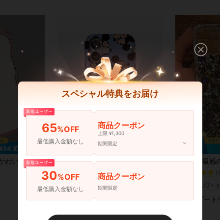
スペシャル特典をお届け
新規ユーザー
商品クーポン
65
%OFF
上限 ¥1,300
最低購入金額なし
期間限定
¥34 節約
ノベルティケース
#9 ベストセラ
波型エッジ 厚みのあるカバー iPhone対応 防水 落下防止 傷防止 春の誕生日プレゼント
Disney ミイールウス カートゥーン転倒防止パッケージ欧米アクリル携帯電話機17/16/15/14/13/11 Pro Max Plus携帯ケース
高級感のあるキラキラ宝石ダイヤモンドスマホケース Galaxy S24 S
国内発送
-27%
残り2日
-13%
新規ユーザー
(
30
ノベルティケース
ノベルティケース
#9 ベストセラ
#9 ベストセラ
¥1,325
90+ sold
商品クーポン
%OFF
(
(
¥515
300+ s
ノベルティケース
期間限定
#9 ベストセラ
最低購入金額なし
(
高リピート