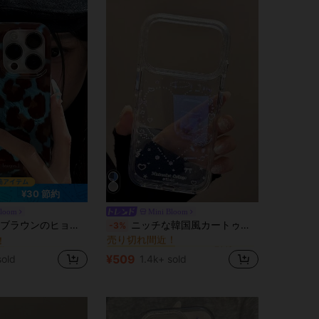
¥30 節約
Bloom
Mini Bloom
に アニマルプリント 携帯電話ケース
に ハート型 携帯電話ケース
ー
#3 ベストセラー
Phone 14、iPhone 13、iPhone 12、iPhone 17、iPhone 15 Pro、iPhone 14 Proに対応。ファッショナブルで保護力に優れています。
ニッチな韓国風カートゥーン ハート リボン 音符柄 フルカバー 衝撃吸収 保護ケース 17 Pro Max, 16, 15, 16 Pro Max, 17対応 パーソナライズ クリエイティブ ゴールドメッキ
-3%
！
売り切れ間近！
に アニマルプリント 携帯電話ケース
に アニマルプリント 携帯電話ケース
に ハート型 携帯電話ケース
に ハート型 携帯電話ケース
ー
ー
#3 ベストセラー
#3 ベストセラー
！
！
売り切れ間近！
売り切れ間近！
¥509
sold
1.4k+ sold
に アニマルプリント 携帯電話ケース
に ハート型 携帯電話ケース
ー
#3 ベストセラー
！
売り切れ間近！