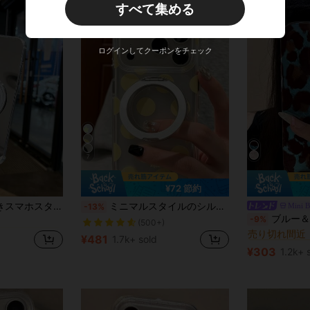
すべて集める
ログインしてクーポンをチェック
7
¥72 節約
売り切れ間近！
に iPhone XR スタンド型スマホケース
マホスタンドケース
ミニマルスタイルのシルバードット柄360°回転式スマホホルダーケース。iPhone 17 Pro Max、17 Pro、16 Pro、16 Pro Max、15 Pro Max、15 Pro、14 Pro Max、14 Pro、13 Pro Max、13、12 Pro Max、14、15、16 Plus、11などのモデルに対応。透明なソフト保護ケース。
Mini 
-13%
(500+)
#2 ベストセラ
ブルー＆ブラウンのヒョウ柄のユニークなスタイル スマホケース。iPhone 16 Pro Max、i
-9%
売り切れ間近！
売り切れ間近！
に iPhone XR スタンド型スマホケース
に iPhone XR スタンド型スマホケース
売り切れ間近
(500+)
(500+)
#2 ベストセラ
#2 ベストセラ
¥481
1.7k+ sold
売り切れ間近！
に iPhone XR スタンド型スマホケース
売り切れ間近
売り切れ間近
¥303
1.2k+ 
(500+)
#2 ベストセラ
売り切れ間近