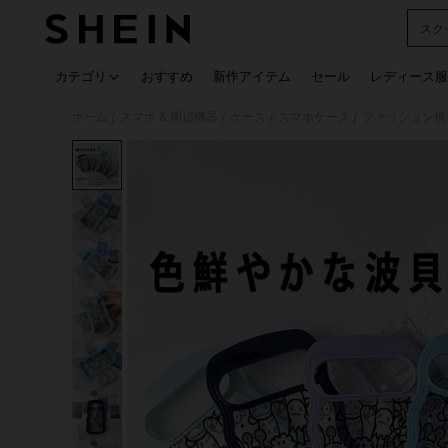
スク
Use up
カテゴリ
おすすめ
新作アイテム
セール
レディース服
ホーム
スマホ & 周辺機器
ケース
スマホケース
ファッション携
/
/
/
/