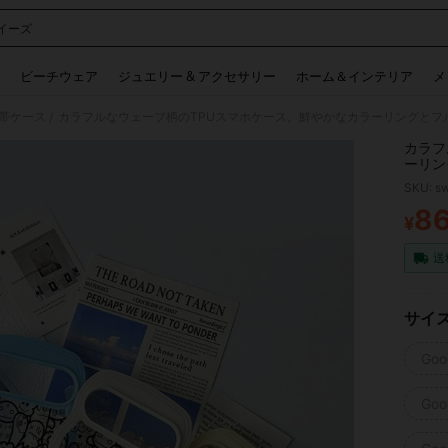
イーズ
 and down arrow keys to navigate search 検索履歴 and 人気ワード. Press Enter to 
ビーチウェア
ジュエリー & アクセサリー
ホーム＆インテリア
メ
帯ケース
/
カラフ
ーリン
性的な
SKU: s
可愛いモ
全面的
8
¥
PR
レゼン
して可愛いスマホ
送
Pro/9
サイ
Goo
Goog