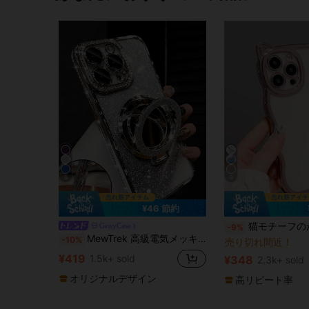
6
8
¥46 節約
#2 ベストセラー
猫モチーフのかわいいTPU耐衝撃ノベルティケース 1個 おしゃれな猫耳型TPUスマホケース ローズゴールドメッキの
GenyCase
-9%
売り切れ間近！
MewTrek 高級電気メッキシルバースマホケース、メイクアップミラースタンド付き、光沢のあるラインストーンで装飾、シリコン素材で作られ、耐衝撃性と落下耐性、iPhone 16/16e/16 Pro/16 Pro Max/16 Plus/15/14/13/12/11/X/XS/XR/8/7およびGalaxy S25/S24/S23/S22/S21/A55/A54/A53/A52/A35/A34/A23/A16/A15/A14/A13/A12/A05S/FE/Ultra/4G/5G、Redmi/Honor/MOTO/OPPO/Infinixスマホ対応。
-10%
#2 ベストセラー
#2 ベストセラー
売り切れ間近！
売り切れ間近！
¥419
1.5k+ sold
¥348
2.3k+ sold
#2 ベストセラー
売り切れ間近！
オリジナルデザイン
高リピート率