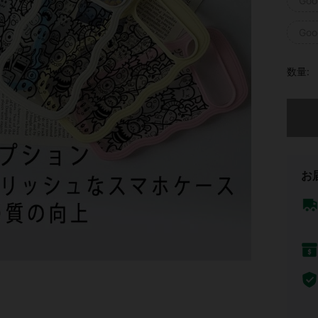
Goog
Goog
数量:
申し訳
お