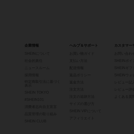
企業情報
ヘルプ＆サポート
カスタマー
SHEINについて
お買い物ガイド
お問い合わ
社会的責任
支払い方法
SHEINポ
ニュースルーム
配送情報
SHEINギ
採用情報
返品ポリシー
SHEINウ
特定商取引法に基づく
返金方法
レビュー記
表示
注文方法
レビュー評
SHEIN TOKYO
注文の追跡方法
よくある質
#SHEIN101
サイズの選び方
消費者志向自主宣言
SHEIN VIPについて
品質管理の取り組み
アフィリエイト
SHEIN CLUB