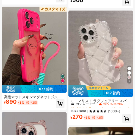
500
one 16 Pro Maxおよび15 Pro Max対
¥
nssion、、、Honorに対応していま
高リピート率
売り切れ間近！
応、防水、耐衝撃、傷防止誕生日プ
す。TPUシリコン製で、衝撃や落下
レゼントパーティーお祝い
から保護します。バレンタインデー
や新年の贈り物にも最適です。
7
¥77 節約
¥17 節約
#1 ベストセラー
に iPhone 16e ファッションスマホケース
高級マットスキンマグネット式スマ
高リピート率
売り切れ間近！
ミニマリスト ラグジュアリー スパー
890
ホケース、取り外し可能なストラッ
¥
-8%
残り2日
クリング ラインストーン グリッター
プ付き、iPhone 17 Pro Max、17 Pr
#1 ベストセラー
#1 ベストセラー
に iPhone 16e ファッションスマホケース
に iPhone 16e ファッションスマホケース
ファッション 透明 スマホケース iPh
o、17、16 Pro Max、16 Pro、15、1
高リピート率
高リピート率
売り切れ間近！
売り切れ間近！
10k+ sold
(1000+)
one 17 Pro Max/17 Pro/17 Air/17/16
4、13 Pro Maxに対応、ワイヤレス
270
#1 ベストセラー
に iPhone 16e ファッションスマホケース
Pro Max/16/16 Pro/16 Plus/16e/15/1
¥
-6%
残り2日
充電、レンズ保護、落下防止
高リピート率
売り切れ間近！
5 Pro Max/15 Pro/15 Plus/11/12/13/1
4 Pro Max/11 Pro/11 Pro Max/12 Pr
o/12 Pro Max/13 Pro/13 Pro Max/7
Plus/14 Pro/14 Pro Max/14 Plus対応