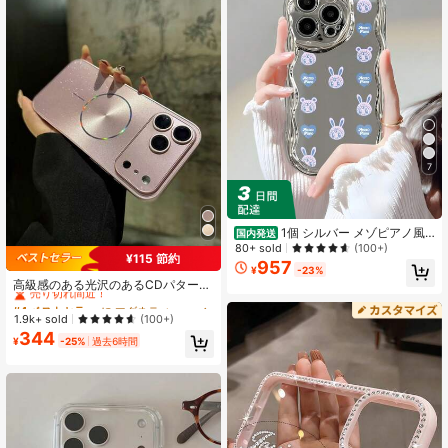
7
1個 シルバー メゾピアノ風
国内発送
キャラクター バイオレットウサギと
80+ sold
(100+)
¥115 節約
クマのイラスト, エレクトロプレーテ
957
#4 ベストセラー
に マグネティック 携帯電話ケース
¥
-23%
ィング クリームウェーブ TPUスマホ
売り切れ間近！
高級感のある光沢のあるCDパターン
ケース、全面保護&耐衝撃、スタイリ
オーロラシリコン製スマホケース、
#4 ベストセラー
#4 ベストセラー
に マグネティック 携帯電話ケース
に マグネティック 携帯電話ケース
ッシュで握りやすい、感のあるデザ
マグネット式ワイヤレス充電対応、i
イン、普段使いやギフトに最適、Ap
売り切れ間近！
売り切れ間近！
1.9k+ sold
(100+)
Phone 17 Pro Max、17 Pro、17、16
ple Phone 17 16 15 14 13 12 11シリ
344
#4 ベストセラー
に マグネティック 携帯電話ケース
Pro Max、16 Pro、16、16、15 Pro
¥
-25%
過去6時間
ーズ対応
売り切れ間近！
Max、15 Pro Max、15 Pro、15、14
Pro Max、14 Pro、14、13 Pro Ma
x、13 Pro、13に適合