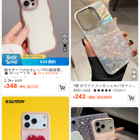
クリエイティブ ソフトシェル 誕生日
プレゼント パーティー
8
¥34 節約
#4 ベストセラー
ノベルティケース
高リピート率
売り切れ間近！
猫モチーフのかわいいTPU耐衝撃ノ
ベルティケース 1個 おしゃれな猫耳
#4 ベストセラー
#4 ベストセラー
ノベルティケース
ノベルティケース
型TPUスマホケース ローズゴールド
2.3k+ sold
高リピート率
高リピート率
売り切れ間近！
売り切れ間近！
メッキの波型エッジ 厚みのあるカバ
348
1個 ホワイトメッキシェルパターン
#4 ベストセラー
ノベルティケース
¥
-9%
残り2日
ー iPhone対応 防水 落下防止 傷防止
光沢ソフトケース、16/15/11/14/12/1
600+ sold
(1000+)
高リピート率
売り切れ間近！
春の誕生日プレゼント
3 Pro Max対応、カメラ保護、耐衝
242
¥
-25%
過去6時間
撃、防水、耐落下、耐傷