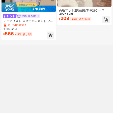
¥70 節約
高級マット透明耐衝撃保護ケース、1
7 Pro Max、17 Pro、17、16 Pro Ma
200+ sold
Mini Bloom
x、15、14、13、12 Pro Max、11に
209
¥
-25%
過去6時間
ミニマリスト スターエレメント ファ
適合、落下防止バックカバー
ッション スマホケース スター ミニ
売り切れ間近！
マリスト インディ カラフル プラネ
1.6k+ sold
ット リム 保護スマホケース iPhone
566
¥
-11%
残り2日
17 Pro Max、16 Plus、15 Plus対応
ユニークなミニマリストデザイン 落
下防止カバー 春の誕生日プレゼント