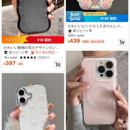
#3 ベストセラー
に iPhone 6/6s Plus ノベルティケース
¥146 節約
高リピート率
#3 ベストセラー
#3 ベストセラー
に iPhone 6/6s Plus ノベルティケース
に iPhone 6/6s Plus ノベルティケース
かわいいピンクのうさぎのエレメン
トシリコンハートブラッシュ3Dうさ
高リピート率
高リピート率
5
ぎシリコンアニマルイヤースタイル
500+ sold
#3 ベストセラー
に iPhone 6/6s Plus ノベルティケース
かわいいスマホ耐衝撃ケースぬいぐ
439
¥16 節約
高リピート率
¥
-25%
過去6時間
るみ耳付きiPhone 17/17pro/7air/17P
ROMAX/16/16PRO/16PLUS/16PRO
かわいい動物の耳のデザインのノベ
MAX/15/15PRO/15PLUS/15PROMA
ルティケース 1個 ブラック 6D 電気
高リピート率
売り切れ間近！
X/14PROMAX/14/14PRO/14PLUS/1
メッキ かわいい漫画の波型エッジデ
1k+ sold
(1000+)
3/13PRO/13PROMAX/12/12PRO/12
ザイン + グリッターパッド スマホケ
397
PROMAX/11/11PRO/11PROMAX/X
ース iPhone 17/17 Pro/17 Pro Max、
¥
-4%
S/XR/XSMAX/7PLUS/8PLUS/7G/8
16/16 Pro/16 Plus/16 Pro Max、7/8/
G/6G/6PLUS/iPhone12 Mini/iPhone
7 Plus/8 Plus、X/XS/XR/XS Max、1
13 Mini対応-かわいい漫画カバー誕
1/11 Pro/11 Pro Max、12/12 Pro/12
生日パーティーギフトお母さんへの
Pro Max、13/13 Pro/13 Pro Max、1
ギフト
4/14 Pro/14 Plus/14 Pro Max、15/1
5 Pro/15 Plus/15 Pro Max 誕生日プ
レゼント パーティー
4