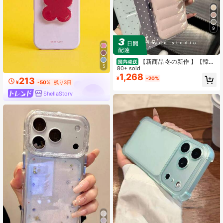
9
【新商品 冬の新作 】【韓国
国内発送
5
オシャレ人気】高級レストラン新発
80+ sold
売、人気沸騰中しゅうとう しんさく
1,268
¥
-20%
213
レストラン韓国かわいい新デザイン
¥
-50%
残り3日
のスマホiphone17ケーススマホケー
ShellaStory
ス かわいい iPhone16ケース、耐衝
撃性、iPhone17Proケース16 Pro Ma
x/15 Pro/14/13に適合