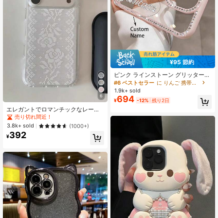
¥95 節約
ピンク ラインストーン グリッター
パーソナライズ名文字パターン 透明
#6 ベストセラー
に りんご 携帯電話ケース
17 16 Pro Max対応 耐衝撃保護カバ
1.9k+ sold
ー 彼女へのギフト、美的、誕生日プ
6
694
¥
-12%
残り2日
レゼント
エレガントでロマンチックなレース
フラワー ソフト透明スマホケース 17
売り切れ間近！
Pro Max 17 Pro 17 16 Pro Max 16 Pr
3.8k+ sold
(1000+)
o 16 15 14 13 12 ProMax 11対応 フ
392
ァッション クリア 耐衝撃カバー
¥