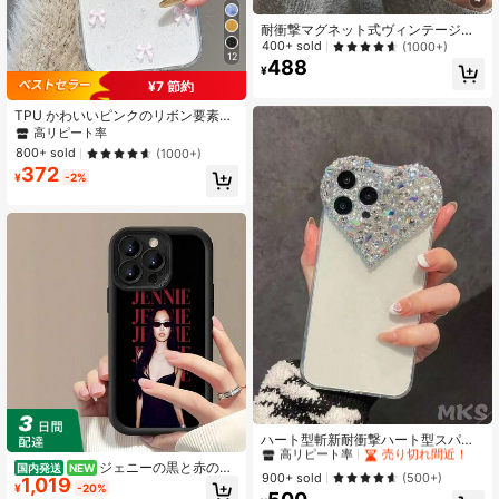
耐衝撃マグネット式ヴィンテージパ
ープルワイヤレス充電対応透明バン
400+ sold
(1000+)
12
パースマホケースiPhone 16/15/14/1
488
¥
3/12/11/17 Pro Max Plus対応ファッ
¥7 節約
ショナブルな保護カバー誕生日プレ
ゼント
TPU かわいいピンクのリボン要素フ
ァッションスマホケースエポキシ樹
高リピート率
脂リボン透明スマホケース3Dピンク
800+ sold
(1000+)
のリボンとフェイクパールビーズ付
372
き光沢のあるシルバーフレームiPhon
¥
-2%
e 17/17Air/17Pro/17ProMax/16/15/1
4/13/12/11/X/XS/XR/Mini/Pro Max/
Pro/Plus対応TPUソフトフルカバー
ケース春の誕生日プレゼントパーテ
ィーのお祝い
#7 ベストセラー
に ハート型 携帯電話ケース
高リピート率
売り切れ間近！
ハート型斬新耐衝撃ハート型スパン
コールY2Kクリスタル装飾ハート型
#7 ベストセラー
#7 ベストセラー
に ハート型 携帯電話ケース
に ハート型 携帯電話ケース
ジェニーの黒と赤のシ
国内発送
NEW
透明スマホケース、カラフルなクリ
高リピート率
高リピート率
売り切れ間近！
売り切れ間近！
900+ sold
(500+)
1,019
ックなポートレート柄スマホケース
スタル装飾、耐衝撃保護カバー、iPh
¥
-20%
#7 ベストセラー
に ハート型 携帯電話ケース
は、、Apple、VIVO、OPPO、、Tra