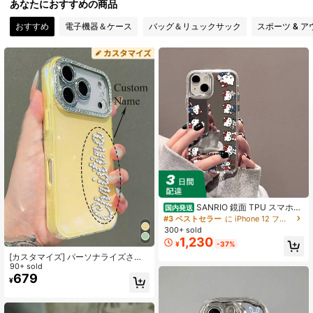
あなたにおすすめの商品
4 フォロワー
4.66
おすすめ
電子機器＆ケース
バッグ＆リュックサック
スポーツ & 
SANRIO 鏡面 TPU スマホケ
国内発送
ース 縦並びハローキティ総柄 メイク
#3 ベストセラー
に iPhone 12 フリップ式携帯電話ケース
鏡付き 耐衝撃 対応 Phone11/12/13/1
300+ sold
4/15/16/17 Pro Max Plus
1,230
¥
-37%
[カスタマイズ] パーソナライズされ
たグリッター ラグジュアリー カスタ
90+ sold
ムラインストーン ネーム スター キ
679
¥
ャットイヤー スマホケース 17 Pro M
ax, 17 Pro, 16, 15, 14, 13, 12, 11 Pro
Max, 16, 15 Plus対応