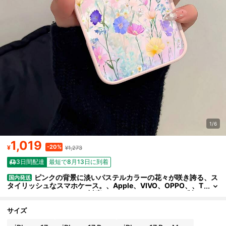
1/6
1,019
-20%
¥
¥1,273
3日間配達
最短で8月13日に到着
ピンクの背景に淡いパステルカラーの花々が咲き誇る、ス
国内発送
タイリッシュなスマホケース。、Apple、VIVO、OPPO、、T
ranssion、、、Honorに対応しています。TPUシリコン製
で、衝撃や落下からスマホを守り、優れた手触りを提供します。
家族、友人、大切な人への贈り物に最適です。
サイズ