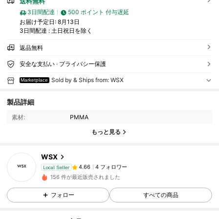
送料無料
3日間配達
500 ポイント 付与遅延
お届け予定日:
8月13日
3日間配達 : 土日祝日を除く
返品無料
安全な支払い · プライバシー保護
Sold by & Ships from: WSX
Marketplace
製品詳細
素材:
PMMA
もっと見る
WSX
4 フォロワー
4.66
Local Seller
156 件が最近販売されました
4 フォロワー
4.66
フォロー
すべての商品
4 フォロワー
4.66
4 フォロワー
4.66