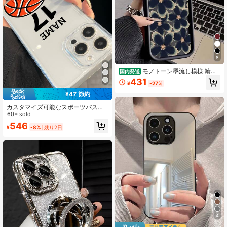
8
モノトーン墨流し模様 輪郭
国内発送
ライン黒花デザイン ブラック一体成
431
¥
-27%
型フレーム 四隅エアクッション耐衝
撃スマホケース ユニセックス大人向
¥47 節約
け TPU 素材 傷防止 Pixel 8A、Pixel
8、Pixel 8 Pro、Pixel 9、Pixel 9 Pr
カスタマイズ可能なスポーツバスケ
o、Pixel 9A、Pixel 10、Pixel 10PR
ットボールテーマのスマホケース Ap
60+ sold
O/ 17pro Max/17pro/17/11/12/13/14/
ple 17/17 Pro/17 Pro Max対応、全シ
546
¥
-8%
残り2日
15/15Pro/15PluS/15Pro Max/16/16P
リーズ対応 - バレンタインデーギフ
ro/16PluS/16Pro Max/MIN/X/XR 対
ト、誕生日/記念日ギフト スマホケー
応 シックモード系プレゼント
ス、スマホアクセサリー、Apple 16
スマホケース、Apple 17 Pro Max ス
マホケース
4