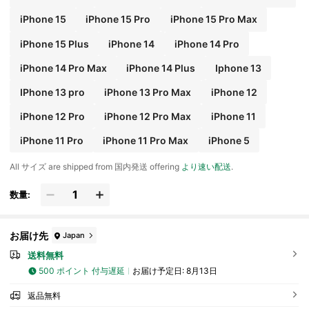
iPhone 15
iPhone 15 Pro
iPhone 15 Pro Max
iPhone 15 Plus
iPhone 14
iPhone 14 Pro
iPhone 14 Pro Max
iPhone 14 Plus
Iphone 13
IPhone 13 pro
iPhone 13 Pro Max
iPhone 12
iPhone 12 Pro
iPhone 12 Pro Max
iPhone 11
iPhone 11 Pro
iPhone 11 Pro Max
iPhone 5
All サイズ are shipped from 国内発送 offering
より速い配送
.
数量:
お届け先
Japan
送料無料
500 ポイント 付与遅延
お届け予定日:
8月13日
返品無料