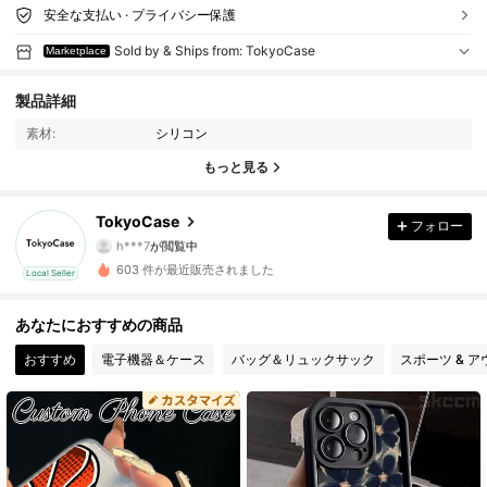
安全な支払い · プライバシー保護
Sold by & Ships from: TokyoCase
Marketplace
6 フォロワー
4.42
製品詳細
素材:
シリコン
6 フォロワー
4.42
もっと見る
6 フォロワー
4.42
TokyoCase
フォロー
h***7
が閲覧中
6 フォロワー
4.42
603 件が最近販売されました
Local Seller
6 フォロワー
4.42
あなたにおすすめの商品
6 フォロワー
4.42
おすすめ
電子機器＆ケース
バッグ＆リュックサック
スポーツ & 
6 フォロワー
4.42
6 フォロワー
4.42