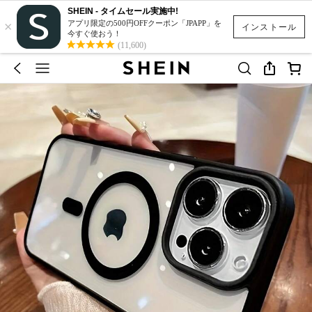
SHEIN - タイムセール実施中!
×
アプリ限定の500円OFFクーポン「JPAPP」を
インストール
今すぐ使おう！
(11,600)