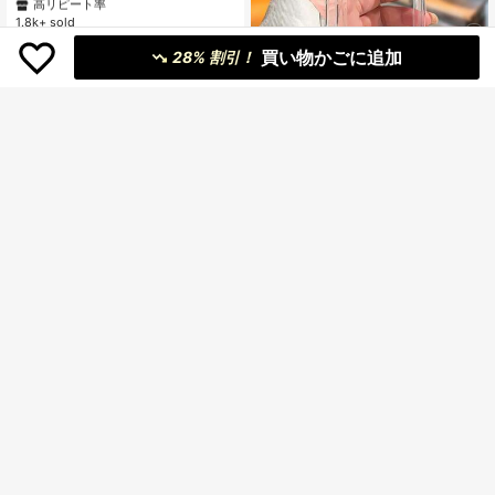
マルチカードスロット コインジッパ
高リピート率
高リピート率
ーポーチ PUフリップカバー スマホ
1.8k+ sold
#2 ベストセラー
に iPhone X/XS カードホルダー型携帯電話ケース
ケース Apple 17e 17ProMax 16ProM
高リピート率
648
ax 16Pro 16Plus 15ProMax 15plus 1
¥
-5%
買い物かごに追加
28% 割引！
3ProMax 13pro 13Mini 14ProMax 1
4Pro 14plus 12ProMax 12Pro 12Min
i 11 ProMax 11Pro 14 13 12 11 7 8 X
XS XR XSMax シリーズ対応
¥46 節約
#1 ベストセラー
に ギャラクシーA23 携帯電話ケース
高リピート率
TPUスクリーン保護 強化エアバッグ
コーナー 一体型レンズ保護、メッキ
#1 ベストセラー
#1 ベストセラー
に ギャラクシーA23 携帯電話ケース
に ギャラクシーA23 携帯電話ケース
ボタン + 2.0mm TPU透明スマホケー
高リピート率
高リピート率
10k+ sold
(1000+)
ス 17 Pro Max, 16 Pro Max, 15 Pro M
#1 ベストセラー
に ギャラクシーA23 携帯電話ケース
182
ax, 14 Pro Max, 13 Pro Max, 14, 13,
¥
-20%
高リピート率
15, 17, 11, 17 Air, 誕生日プレゼント,
耐衝撃
¥13 節約
#1 ベストセラー
に iPhone 12ミニ スタンド型スマホケース
高リピート率
売り切れ間近！
豪華な電解メッキシルバーのスマホ
ケース ラインストーン埋め込み + ハ
#1 ベストセラー
#1 ベストセラー
に iPhone 12ミニ スタンド型スマホケース
に iPhone 12ミニ スタンド型スマホケース
ート型クリスタルデコレーション ス
900+ sold
高リピート率
高リピート率
売り切れ間近！
売り切れ間近！
タンドミラー付き、iPhone17proma
¥54 節約
#1 ベストセラー
に iPhone 12ミニ スタンド型スマホケース
432
x/17pro/17/17air/16promax/16/16e/1
¥
-3%
残り2日
高リピート率
売り切れ間近！
6pro/16plus/15/15promax/15pro/15p
keyunfei 高級ブラック&ゴールド大