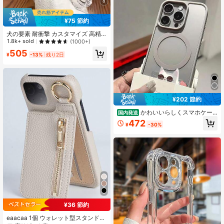
8
対応 誕生日プレゼント
¥75 節約
犬の要素 耐衝撃 カスタマイズ 高精
細UVプリント 1個 ペットポートレー
1.8k+ sold
(1000+)
ト スマホケース、17 Pro Max/16 Pro
505
Max/16 Pro/15 Pro Max/14 Pro Max/
¥
-13%
残り2日
13 Pro対応、ペット愛好家向け
¥202 節約
かわいいらしくスマホケー
国内発送
ス サングラスをかけたホワイトい猫
472
¥
-30%
自身,友達,恋人,親戚へのプレゼント
にも最适です. 11 すまほケース スマ
ホケース 14 Plus/11 Pro/12 Pro/12/1
7e/15 Pro/14 Pro/ 13 pro/14/16 Pro
Max/Air/17/15 Pro Max/16 Plus/16 P
ro/17 Pro Max/16e/ 13/12 Pro Max/1
6/15/14 Pro Max/17 Pro/11 Pro Max/
15 Plus/13 Pro Max
#2 ベストセラー
に iPhone X/XS カードホルダー型携帯電話ケース
¥36 節約
高リピート率
#2 ベストセラー
#2 ベストセラー
に iPhone X/XS カードホルダー型携帯電話ケース
に iPhone X/XS カードホルダー型携帯電話ケース
eaacaa 1個 ウォレット型スタンド