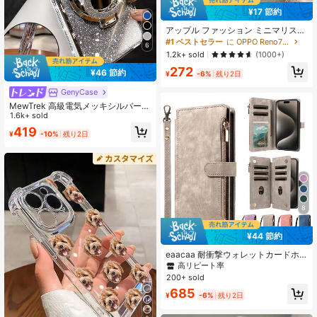
¥17 節約
アップル ファッション ミニマリスト
ミラーパッチ スマホケース (本物の
#1 ベストセラー
に OPPO Reno7 携帯電話ケース
6
ミラーではありません、ミラー素材)
1.2k+ sold
(1000+)
シルバー 耐衝撃 スマホケース、13/1
272
1 6.1インチ対応、防水、耐衝撃、傷
¥46 節約
¥
-6%
残り2日
防止。
GenyCase
MewTrek 高級電気メッキシルバース
マホケース、メイクアップミラース
1.6k+ sold
タンド付き、光沢のあるラインスト
419
¥
-10%
残り2日
ーンで装飾、シリコン素材で作ら
れ、耐衝撃性と落下耐性、iPhone 1
6/16e/16 Pro/16 Pro Max/16 Plus/1
5/14/13/12/11/X/XS/XR/8/7およびG
alaxy S25/S24/S23/S22/S21/A55/A
54/A53/A52/A35/A34/A23/A16/A1
5/A14/A13/A12/A05S/FE/Ultra/4G/5
G、Redmi/Honor/MOTO/OPPO/Infi
8
nixスマホ対応。
¥44 節約
eaacaa 耐衝撃ウォレットカードホ
ルダー 1個 ヴィンテージフリップウ
高リピート率
ォレットフォンケース 複数のカード
200+ sold
スロット、リストストラップ、耐衝
685
撃および盗難防止保護付き iPhone 1
¥
-6%
残り2日
7 Pro Max/17 Pro/AIR/17/17e/16 Pro
Max/15/14/13/12/11、A16シリーズ