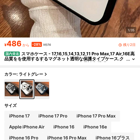
1/35
486
-28%
残り2日
¥
¥674
から
スマホケース - 17,16,15,14,13,12,11 Pro Max,17 Air,16E高
国内発送
品質をを使用するするマグネット透明な保護タイプケース.ク
リアなアクリルデザインでワイヤレス充電対応,透明なスマホ
カバー.
カラー: ライトグレー
サイズ
iPhone 17
iPhone 17 Pro
iPhone 17 Pro Max
Apple iPhone Air
iPhone 16
iPhone 16e
iPhone 16 Pro
iPhone 16 Pro Max
iPhone 16プラス