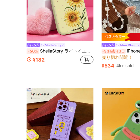
ShellaStory
Mini Bloom
#4 ベストセラー
ShellaStory ライトイエロー背景にローズピンクの水玉ひまわり柄スマホケース、厚手一体型耐衝撃スマホケース、11, 12, 13, 14, 15, 16, 17 Pro Max, A16, A17, A15, A14, A55, A56, A35, A36, S22, 23, S24, S25, A17, A37, A57対応
iPhone 16 Pro Max フォンケース、新しいラインストーン
-50%
-3%
残り3日
売り切れ間近！
#4 ベストセラー
#4 ベストセラー
¥182
売り切れ間近！
売り切れ間近！
¥534
4k+ sold
#4 ベストセラー
売り切れ間近！