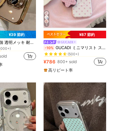
5
¥39 節約
¥87 節約
に カートゥーン スタンド型スマホケース
マホケース 金属製プッシュプルスタンド付き/耐衝撃スマホケース TPU素材 IP18 18 Pro 18promax/15ProMax/16promax/16pro//11/12/13/14promax/14pro/13promax/16, 17 17pro 17promax/S24/S24Ultra/S25/S25Ultra対応 ワイヤレス充電対応
GUCADI
1000+)
に ジオメトリック スタンド型スマホケース
#2 ベストセラー
GUCADI ミニマリスト スウィート ポルカドット スマホケース、iPhone 17、17 Pro Max、16、15 ソフトケース、13に適合、星空フィルム マグネットスタンド付き、パーソナライズ、ガーリー、クリエイティブ、ミニマリストスタイル、フレッシュでキュート、コントラストカラーデザイン、ニッチ
-10%
に カートゥーン スタンド型スマホケース
に カートゥーン スタンド型スマホケース
(500+)
1000+)
1000+)
に ジオメトリック スタンド型スマホケース
に ジオメトリック スタンド型スマホケース
#2 ベストセラー
#2 ベストセラー
sold
に カートゥーン スタンド型スマホケース
(500+)
(500+)
¥786
800+ sold
1000+)
に ジオメトリック スタンド型スマホケース
#2 ベストセラー
率
(500+)
高リピート率