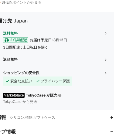
5
SHEINポイントがたまる
届け先
Japan
送料無料
3日間配達
お届け予定日:
8月13日
3日間配達 : 土日祝日を除く
返品無料
ショッピングの安全性
安全な支払い
プライバシー保護
TokyoCase が販売
Marketplace
TokyoCase から発送
情報
シリコン,植物,ソフトケース
4.40
2.8K
6
ップ情報
4.40
2.8K
6