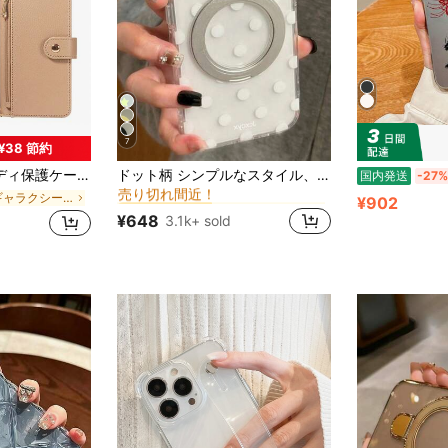
7
¥38 節約
に りんご スタンド型スマホケース
#1 ベストセラー
3/12/11pro、A56、NOTE 14 PRO 5G (国際版)、メイクアップミラー付き携帯電話保護カバー
ドット柄 シンプルなスタイル、シルバーメッキ、360度回転スタンド付きスマホケース。iPhone 17 Pro Max、17 Pro、16 Pro、16 Pro Max、15 Pro Max、15 Pro、14 Pro Max、14 Pro、13 Pro Max、13 12 Pro Max、14 15 16 Plus、11に対応。クリアで透明なソフトカバーシェル。
国内発送
-27%
売り切れ間近！
に りんご スタンド型スマホケース
に りんご スタンド型スマホケース
#1 ベストセラー
#1 ベストセラー
に ギャラクシーA55 フリップ式携帯電話ケース
¥902
売り切れ間近！
売り切れ間近！
¥648
3.1k+ sold
に りんご スタンド型スマホケース
#1 ベストセラー
売り切れ間近！