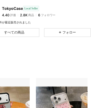
4.40
2.8K
6
TokyoCase
Local Seller
4.40
2.8K
6
評価
商品
フォロワー
k***1
が
1日前
にフォローしました
4.40
2.8K
6
3 件が最近販売されました
4.40
2.8K
6
すべての商品
フォロー
4.40
2.8K
6