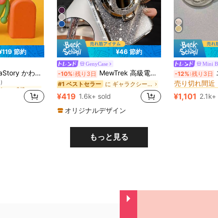
6
¥119 節約
¥46 節約
GenyCase
Mini 
に iPhone 6/6s Plus ノベルティケース
#1 ベストセラー
ース アップルフロッグ シリコン ソフト スマホケース対応 防水 耐衝撃 落下防止 傷防止
MewTrek 高級電気メッキシルバースマホケース、メイクアップミラースタンド付き、光沢のあるラインストーンで装飾、シリコン素材で作られ、耐衝撃性と落下耐性、iPhone 16/16e/16 Pro/16 Pro Max/16 Plus/15/14/13/12/11/X/XS/XR/8/7およびGalaxy S25/S24/S23/S22/S21/A55/A54/A53/A52/A35/A34/A23/A16/A15/A14/A13/A12/A05S/FE/Ultra/4G/5G、Redmi/Honor/MOTO/OPPO/Infinixスマホ対応。
エレガン
-10%
残り3日
-12%
残り3日
売り切れ間近
)
に iPhone 6/6s Plus ノベルティケース
に iPhone 6/6s Plus ノベルティケース
に ギャラクシーA06 スタンド型スマホケース
#1 ベストセラー
#1 ベストセラー
#1 ベストセラー
売り切れ間近
売り切れ間近
)
)
¥419
¥1,101
1.6k+ sold
2.1k+
に iPhone 6/6s Plus ノベルティケース
#1 ベストセラー
売り切れ間近
)
オリジナルデザイン
もっと見る