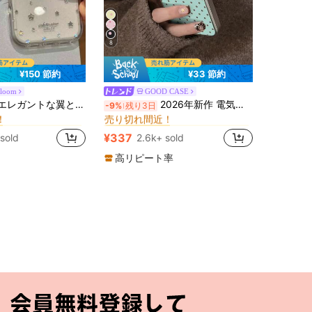
8
¥150 節約
¥33 節約
Bloom
GOOD CASE
に クリア スタンド型スマホケース
に りんご ファッションスマホケース
#1 ベストセラー
トな翼と星の折りたたみ式マグネットスタンド付きスマホケース、iPhone 17 Pro Max、16 Pro、15、14、13シリーズに対応、ヴィンテージゴールドメッキ、落下防止フルカバー、女性向け ファッショナブルなデザイン
2026年新作 電気メッキ樹脂シルバーリム韓国風ミニマリストドットパターン エレガントなスマホケース Apple 17/16/15/14/13/12/11対応
-9%
残り3日
！
売り切れ間近！
に クリア スタンド型スマホケース
に クリア スタンド型スマホケース
に りんご ファッションスマホケース
に りんご ファッションスマホケース
#1 ベストセラー
#1 ベストセラー
！
！
売り切れ間近！
売り切れ間近！
¥337
 sold
2.6k+ sold
に クリア スタンド型スマホケース
に りんご ファッションスマホケース
#1 ベストセラー
！
売り切れ間近！
高リピート率