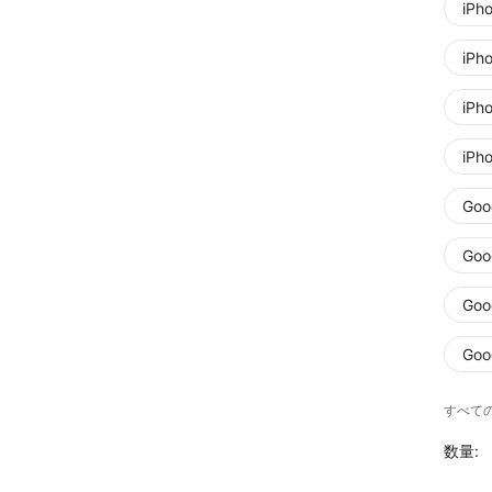
iPh
iPh
iPh
iPh
Goog
Goo
Goog
Goog
すべての
数量: