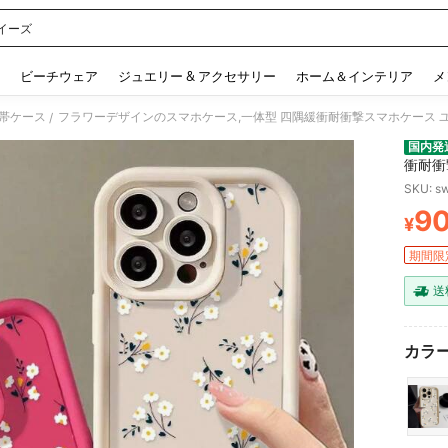
イーズ
 and down arrow keys to navigate search 検索履歴 and 人気ワード. Press Enter to 
ビーチウェア
ジュエリー & アクセサリー
ホーム＆インテリア
メ
帯ケース
/
国内発
衝耐衝
防止 Pixel 8A、Pixel 8、Pixel 8 Pro、Pixel 9、Pixel 9
SKU: s
Pro、Pixel 9A、Pixel 10、Pi
9
Max/17
¥
PR
Max/1
ルモー
期間限
送
カラー