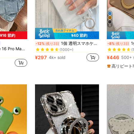
5
¥16 節約
¥40 節約
に Google Pixel 8 Pro 携帯電話ケース
#1 ベストセラー
#1 ベストセラー
1個 透明スマホケース リストストラップスタンド付き、Galaxy対応、17 Pro Max スマホケース スタンド付き、Galaxy S25 Ultra/S26 Ultra/Galaxy A57/Galaxy A56 スタンド付きスマホケース
1個 透明メッキ 耐衝撃シリコンス
-12%
残り3日
-8%
残り3日
(1000+)
(
に ギャラクシーS24ウルトラ 携帯電話ケース
入り透明シルバーフォイル耐衝撃性シリコンスタイリッシュ保護カバー iPhone 12/11/13/14 Pro Maxに対応
に Google Pixel 8 Pro 携帯電話ケース
に Google Pixel 8 Pro 携帯電話ケース
#1 ベストセラー
#1 ベストセラー
#1 ベストセラー
#1 ベストセラー
(1000+)
(1000+)
(
(
に ギャラクシーS24ウルトラ 携帯電話ケース
に ギャラクシーS24ウルトラ 携帯電話ケース
¥297
¥446
4k+ sold
500+ 
に Google Pixel 8 Pro 携帯電話ケース
#1 ベストセラー
#1 ベストセラー
(1000+)
(
に ギャラクシーS24ウルトラ 携帯電話ケース
高リピート