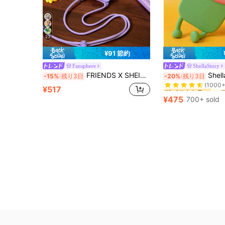
23
¥91 節約
Fansphere
ShellaStory
#1 ベストセラー
FRIENDS X SHEIN カートゥーン柄 ポータブル 携帯電話ケース ランヤードカード付き、落下防止保護 iPhone13-17 携帯電話ケース
ShellaStory かわいいスマホケ
-15%
残り3日
-20%
残り3日
(1000+
#1 ベストセラー
#1 ベストセラー
¥517
(1000+
(1000+
¥475
700+ sold
#1 ベストセラー
(1000+