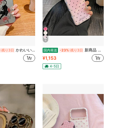
6
かわいいスマホケース黑豹 彼岸花友人、恋人、そして自分自身への贈り物に最適 7 すまほケース スマホケース ギャル Galaxy S25 Ultra/16 Plus/Galaxy S22 Ultra/Galaxy S24/15/12 Pro Max/15 Plus/Galaxy S23 FE/14 Pro/Galaxy S22/8/11 Pro/16/15 Pro Max/15 Pro/ 13 Mini/Galaxy S25 Plus/13 Pro Max/16 Pro Max/16 Pro/12/Galaxy S23 Ultra/Galaxy S24+/Air/16e/14 Pro Max/12 Mini/12 Pro/ 13/17 Pro/14/17 Pro Max/Galaxy S25/11 Pro Max/ 13 pro/Galaxy S23/Galaxy S23+/17e/17/Galaxy S22 Plus/11
新商品 かわいい スマホケース 人気 携帯ケース 耐衝撃 落下防止 高級感 スマホケース iPhone17/17pro/17promax/16/16pro/16promax/15/15pro/15promax/14/14pro/14promax/13/13pro/13promax/12/12pro/12promax/11ケース対応 全機種 スタンド 全体保護 携帯電話ケース
残り3日
国内発送
-23%
残り3日
¥1,153
4-5日