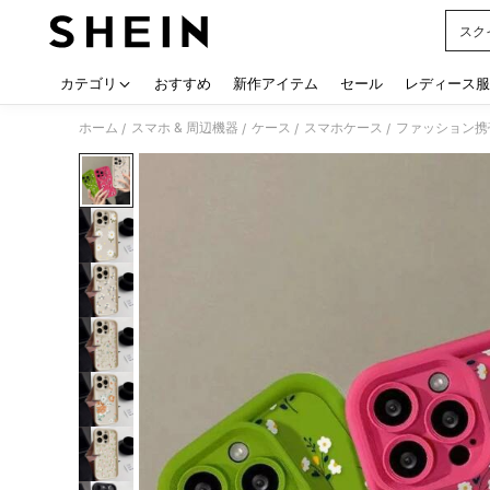
スク
Use up
カテゴリ
おすすめ
新作アイテム
セール
レディース服
ホーム
スマホ & 周辺機器
ケース
スマホケース
ファッション携
/
/
/
/