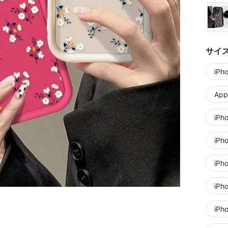
サイ
iPh
Appl
iPh
iPh
iPh
iPh
iPh