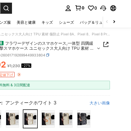
0
0
select.
ンズ服
美容と健康
キッズ
シューズ
バッグ＆リュック
下着＆
フラワーデザインのスマホケース,一体型 四隅緩衝耐衝撃スマホケース ユニセックス大人向け TPU 素材 傷防止 Pixel 8A、Pixel 8、Pixel 8 Pro、Pixel 9、Pixel 9 Pro、Pixel 9A、Pixel 10、Pixel 10PRO/ 17pro Max/17pro/17/11/12/13/14/15/15Pro/15PluS/15Pro Max/16/16Pro/16PluS/16Pro Max/MIN/X/XR 対応 シンプルモード系雑貨プレゼント
フラワーデザインのスマホケース,一体型 四隅緩
送
撃スマホケース ユニセックス大人向け TPU 素材 傷
w260617192699449933804
xel 10PRO/ 17pro
02
pro/17/11/12/13/14/15/15Pro/15PluS/15Pro
¥1,230
-27%
ICE AND AVAILABILITY
6/16Pro/16PluS/16Pro Max/MIN/X/XR 対応 シンプ
ド系雑貨プレゼント
定値下げ
料無料 & 3日間配達
:
アンティークホワイト 3
大きい画像