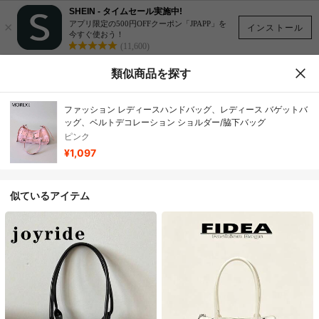
SHEIN - タイムセール実施中!
×
アプリ限定の500円OFFクーポン「JPAPP」を
インストール
今すぐ使おう！
(11,600)
類似商品を探す
ファッション レディースハンドバッグ、レディース バゲットバ
ッグ、ベルトデコレーション ショルダー/脇下バッグ
ピンク
¥1,097
似ているアイテム