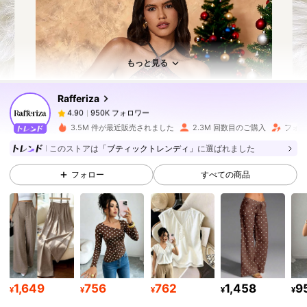
950K フォロワー
4.90
950K フォロワー
4.90
もっと見る
Rafferiza
950K フォロワー
4.90
d***7
は
1日前
に購入しました
3.5M 件が最近販売されました
2.3M 回数目のご購入
フォロ
950K フォロワー
4.90
このストアは
「ブティックトレンディ」
に選ばれました
フォロー
すべての商品
950K フォロワー
4.90
950K フォロワー
4.90
950K フォロワー
4.90
1,649
756
762
1,458
9
¥
¥
¥
¥
¥