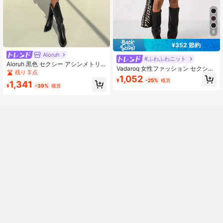
8
¥352 節約
Aloruh
#ふわふわニット
Aloruh 黒色 セクシー アシンメトリ
Vadaroq 女性ファッション セクシー
ー ショルダー パーティー/音楽フェ
残り 3 点
無地 アシンメトリーネック ミニドレ
1,052
ス アイアンリング装飾 長袖 タイト
¥
-25%
概算
ス
1,341
フィット ミニドレス
¥
-39%
概算