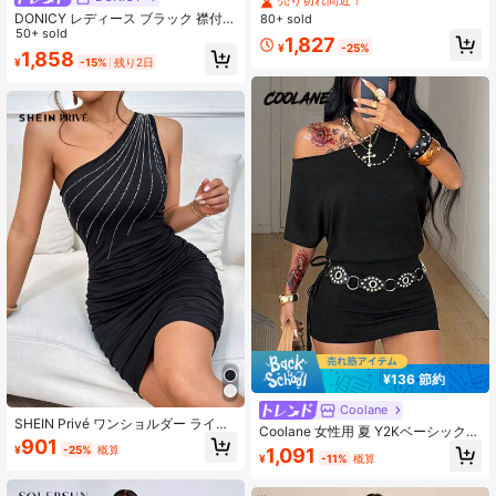
売り切れ間近！
ック 半袖 シャーリング アシンメト
DONICY レディース ブラック 襟付き
80+ sold
リー イレギュラーヘム ブラック 黒
ジップアップ 半袖 タイト ボディコ
50+ sold
1,827
無地 セクシー ボディコン お呼ばれ
¥
-25%
ン ミニワンピース カジュアル デー
1,858
パーティー ドレス デート 二次会 結
¥
-15%
残り2日
ト向け
婚式 謝恩会 キャバドレス ナイトド
レス 発表会 きれいめ フェミニン 着
痩せ 体型カバー 脚長効果 細見え 骨
格ウェーブ 骨格ストレート 大人可愛
い 華やか 高級感 上品 20代 30代 40
代 春 夏 秋 冬 美シルエット ワンピ
ミニ丈 スリム 谷間 魅せ イベント 衣
装 ギャル服 韓国ファッション モテ
服 人気 撮影 舞台
¥136 節約
Coolane
SHEIN Privé ワンショルダー ライン
Coolane 女性用 夏 Y2Kベーシック
ストーン詳細 フリルの付いた ボディ
901
デイリーウェア カジュアル ブラック
¥
-25%
概算
1,091
コンドレス
¥
-11%
概算
ニット アシンメトリー ショルダー
バットウィング スリーブ ベルトレス
ミニドレス