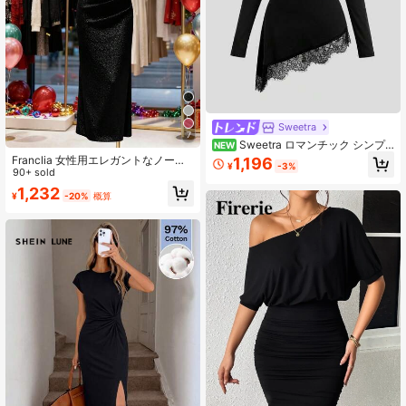
Sweetra
7
Sweetra ロマンチック シンプ
NEW
ル ファンタジー カジュアル エレガ
Franclia 女性用エレガントなノース
1,196
¥
-3%
ント アシンメトリーネック 長袖 ウ
リーブロングパーティードレス、秋
90+ sold
エスト絞り ワンショルダー ウエスト
冬のパーティーに適しています
1,232
露出 プリーツヘム アシンメトリーパ
¥
-20%
概算
ッチワーク アイラッシュレース 春秋
冬 レディース ブラックドレス