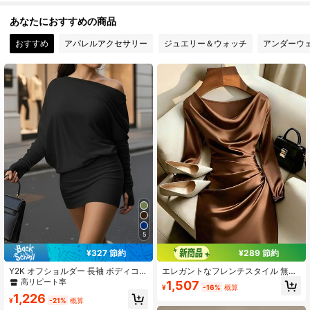
あなたにおすすめの商品
950K フォロワー
4.90
おすすめ
アパレルアクセサリー
ジュエリー＆ウォッチ
アンダーウ
950K フォロワー
4.90
950K フォロワー
4.90
950K フォロワー
4.90
5
¥327 節約
¥289 節約
Y2K オフショルダー 長袖 ボディコ
エレガントなフレンチスタイル 無地
ン、バックトゥスクール ミニドレ
レトロ パーティードレス レディー
高リピート率
1,507
¥
-16%
概算
ス、ギャザーウエスト カジュアルド
ス、アシンメトリー/非対称デザイ
1,226
レス デイリー用、超薄手&ショート
ン、洗練されたパーティードレス
¥
-21%
概算
秋服 レディース