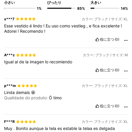
小さい
ぴったり
大きい
1%
85%
14%
s***7
カラー: ブラック / サイズ: XL
Esse
vestido
é
lindo
!
Eu
uso
como
vestleg
,
e
fica
excelente
!
Adorei
!
Recomendo
!
役に立つ
(0)
A***z
カラー: ブラック / サイズ: M
Igual
al
de
la
imagen
lo
recomiendo
役に立つ
(0)
p***m
カラー: ブラック / サイズ: XL
Linda
demais
🤩
Qualidade do produto:
Ó
timo
役に立つ
(0)
F***R
カラー: ブラック / サイズ: XL
Muy
.
Bonito
aunque
la
tela
es
estable
la
telaa
es
delgada