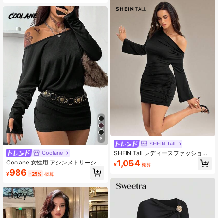
8
SHEIN Tall
SHEIN Tall レディースファッション
Coolane
セクシー 無地 アシンメトリーネック
1,054
Coolane 女性用 アシンメトリーショ
¥
概算
ミニドレス
ルダー バットウィングスリーブ ミニ
986
¥
-25%
概算
ドレス ブラック ニット