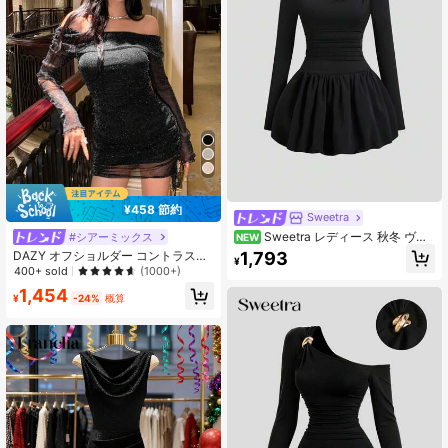
¥458 節約
Sweetra
Sweetra レディース 秋冬 ヴィ
#シアーミックス
NEW
ンテージ エレガント カジュアル フ
1,793
DAZY オフショルダー コントラスト
¥
ァッション 万能 デイリー通勤 スト
メッシュ ボディコンドレス、誕生
400+ sold
(1000+)
リートウェア メタルフラワー装飾 ウ
日、新年イブ プロムドレスパーティ
1,454
エストシャーリング ギャザー フワフ
ー用、秋のドレス ホームカミングド
¥
-24%
概算
ワヘム 長袖 ブラック ショートドレ
レス 長袖ドレス エレガントな女性用
ス
ドレス バレンタイン カーニバル