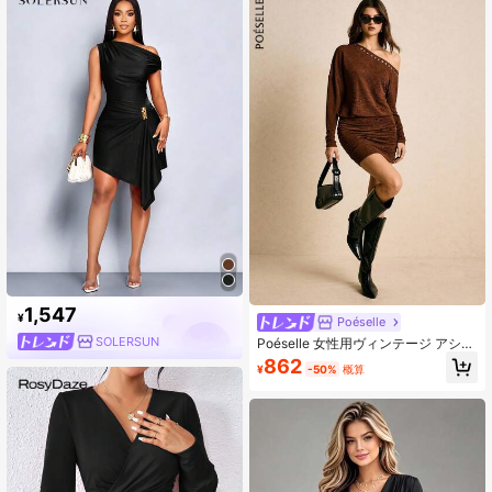
1,547
¥
Poéselle
SOLERSUN
Poéselle 女性用ヴィンテージ アシン
メトリーショルダー 長袖 カジュアル
862
¥
-50%
概算
メタルアイレット ミニドレス、パー
ティードレス、クリスマスドレス、
年末年始ドレス、エレガントドレ
ス、オーバーサイズドレス、ブラウ
ンドレス、秋冬の快適な女性用服、
デイリー、外出、通勤に適していま
す