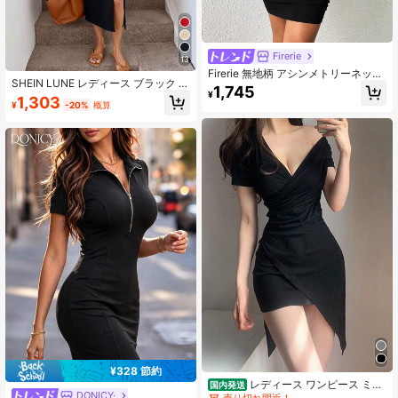
Firerie
13
Firerie 無地柄 アシンメトリーネック
SHEIN LUNE レディース ブラック 夏
フリルの付いた ボディコンドレス
1,745
¥
カジュアル エレガント ブランチ ミ
1,303
¥
-20%
概算
ディ丈ドレス 97%コットン クルーネ
ック 半袖 ツイストノット サイドス
リット 無地 ソフトタッチ エレガン
トスタイル
¥328 節約
レディース ワンピース ミニ
国内発送
DONICY·
ワンピース タイト カシュクール Vネ