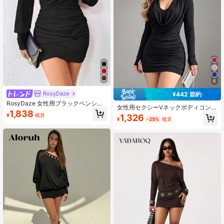
6
RosyDaze
¥442 節約
RosyDaze 女性用ブラックペンシル
女性用セクシーVネックボディコンミ
Vネックボディコンミニドレス、ラッ
1,838
ニドレス、無地、大人のパーティー
¥
概算
1,326
プスタイル、ルーズなパフ袖
¥
-25%
概算
ドレス ブラック 春 エレガント