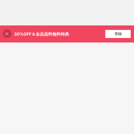
30%OFF＆全品送料無料特典
買い物かごに追加
登録
44% 割引！