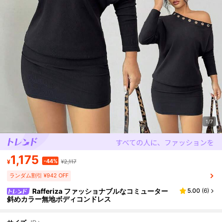
1/7
1,175
-44%
¥
¥2,117
ランダム割引 ¥942 OFF
Rafferiza ファッショナブルなコミューター
5.00
(
6
)
斜めカラー無地ボディコンドレス