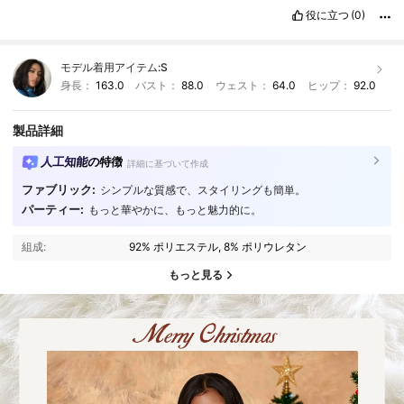
役に立つ
(0)
モデル着用アイテム:
S
身長：
163.0
バスト：
88.0
ウェスト：
64.0
ヒップ：
92.0
製品詳細
人工知能の特徴
詳細に基づいて作成
ファブリック:
シンプルな質感で、スタイリングも簡単。
パーティー:
もっと華やかに、もっと魅力的に。
組成:
92% ポリエステル, 8% ポリウレタン
もっと見る