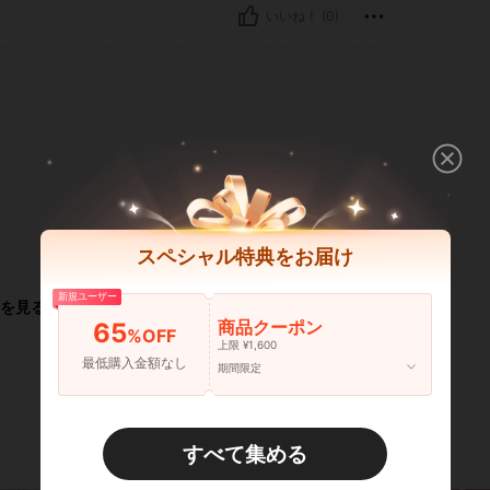
いいね！ (0)
いいね！ (0)
スペシャル特典をお届け
新規ユーザー
を見る
商品クーポン
65
%OFF
上限 ¥1,600
最低購入金額なし
期間限定
すべて集める