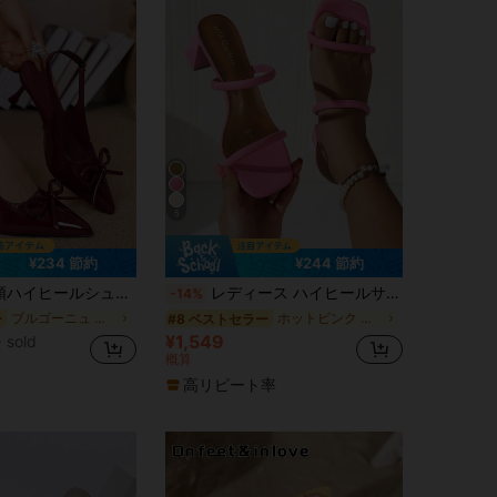
5
¥234 節約
¥244 節約
ール蝶結び新しいスタイリッシュなバックル付きセクシーなパンプス、フレンチ通勤サンダル
レディース ハイヒールサンダル 夏用 フューシャ色 太ヒール ダブルストラップデザイン ミニマル オープントゥ ミュール チャンキーヒール パーティー・旅行向け シューズ
-14%
ブルゴーニュ 女性用サンダル
ホットピンク 女性用サンダル
ー
#8 ベストセラー
¥1,549
 sold
概算
高リピート率