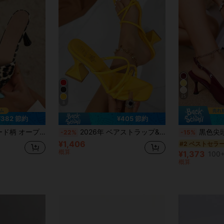
25
8
¥382 節約
¥405 節約
ュールシューズ、セクシーなエレガンスを演出
2026年 ベアストラップ&丸型バックル付きハイヒールサンダル、スクエアヒール ブラック、ホワイト、レッド、グリーン、イエロー、ブラック&レッド、バレンタインデー、ハロウィン、卒業式、デート、ショッピング、通勤、パーティーに適しています。ミニマリストでファッショナブルなソリッドカラー
黒色尖頭ハイヒールシューズ、女性用細いヒ
-22%
-15%
¥1,406
#2 ベストセラ
概算
¥1,373
100+
概算