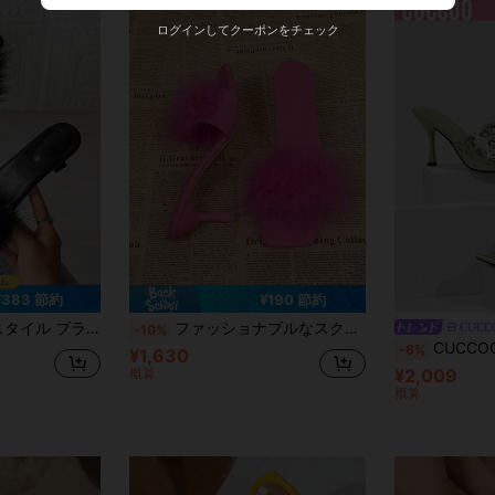
ログインしてクーポンをチェック
¥383 節約
¥190 節約
トゥ キトゥンヒール スライドサンダル、ファッショナブルで多用途な夏靴
ファッショナブルなスクエアトゥ オープントゥ ピンク フェイクファー レディース ハイヒールサンダル、夏新作 スティレットヒール レディース パーティーサンダル
CUCC
-10%
CUCCOO SZL 女性用ファッシ
-6%
¥1,630
概算
¥2,009
概算