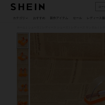
ロー
Use up
カテゴリ
おすすめ
新作アイテム
セール
レディース服
ホーム
シューズ
レディース シューズ
レディース サンダル
レ
/
/
/
/