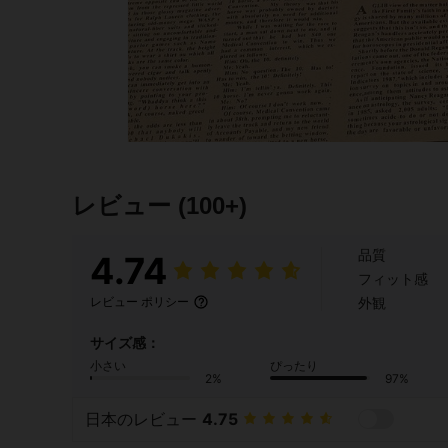
レビュー
(100+)
品質
4.74
フィット感
外観
レビュー ポリシー
サイズ感：
小さい
ぴったり
2%
97%
日本のレビュー
4.75