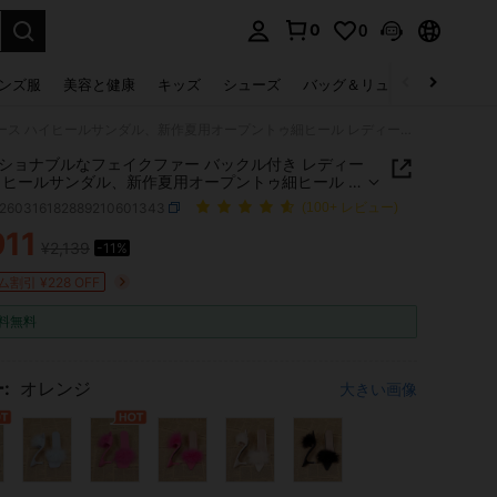
0
0
select.
ンズ服
美容と健康
キッズ
シューズ
バッグ＆リュック
下着＆
ファッショナブルなフェイクファー バックル付き レディース ハイヒールサンダル、新作夏用オープントゥ細ヒール レディースドレスサンダル、ビジネス、パーティー、結婚式、ナイトクラブに適しています
ショナブルなフェイクファー バックル付き レディー
イヒールサンダル、新作夏用オープントゥ細ヒール レ
スドレスサンダル、ビジネス、パーティー、結婚
x260316182889210601343
(100+ レビュー)
イトクラブに適しています
911
¥2,139
-11%
ICE AND AVAILABILITY
割引 ¥228 OFF
料無料
:
オレンジ
大きい画像