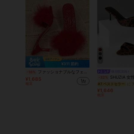
7
¥311 節約
ファッショナブルなフェイクファー スクエアトゥ ハイヒールサンダル レディース、夏新作 スリッポン 細ヒール レディースハイヒール
SHUZIA
-16%
SHUZIA 女性用 アニマル柄 シンプル ウエスタン ボヘミアン フェミニ
-32%
¥1,685
概算
#7 ベストセラー
¥1,646
概算