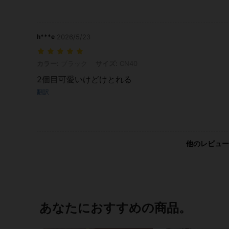
h***e
2026/5/23
カラー: ブラック, サイズ: CN40
カラー:
ブラック
サイズ:
CN40
2個目可愛いけどけとれる
翻訳
他のレビュー
あなたにおすすめの商品。