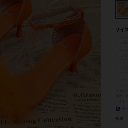
サイ
JP2
JP2
JP2
JP2
「JP
商品に
います
サ
数量: