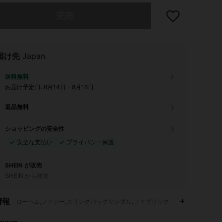
ありませんが、この商品は完売しました。
完売
届け先
Japan
送料無料
お届け予定日:
8月14日 - 8月16日
返品無料
ショッピングの安全性
安全な支払い
プライバシー保護
SHEIN が販売
SHEIN から発送
情報
ローヘム,ファジー,スリングバックサンダル,ファブリック
4.84
177
2.7K