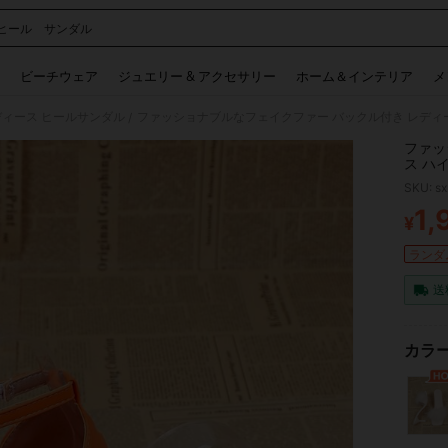
ヒール サンダル
 and down arrow keys to navigate search 検索履歴 and 人気ワード. Press Enter to 
ビーチウェア
ジュエリー & アクセサリー
ホーム＆インテリア
メ
ディース ヒールサンダル
/
ファッ
ス ハ
ディー
SKU: s
式、ナ
1,
¥
PR
ランダム
送
カラー