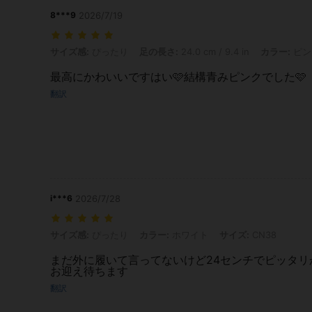
8***9
2026/7/19
サイズ感: ぴったり, 足の長さ: 24.0 cm / 9.4 in, カラー: ピンク, サイズ:
サイズ感:
ぴったり
足の長さ:
24.0 cm / 9.4 in
カラー:
ピン
最高にかわいいですはい🩷結構青みピンクでした🩷
翻訳
i***6
2026/7/28
サイズ感: ぴったり, カラー: ホワイト, サイズ: CN38
サイズ感:
ぴったり
カラー:
ホワイト
サイズ:
CN38
まだ外に履いて言ってないけど24センチでピッタ
お迎え待ちます
翻訳