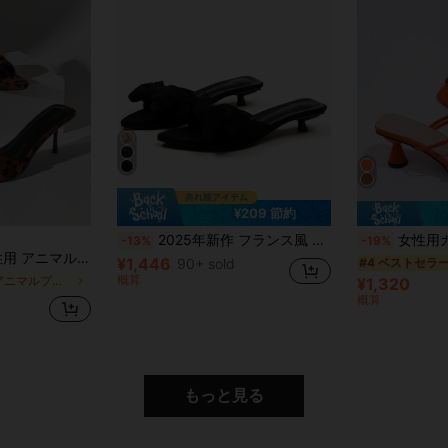
¥209 節約
2025年新作 フランス風 ポインテッドトゥ リボンサンダル レディース、スエード素材、快適な低ヒール
女性用カジュアルファッション快適なバックル付き無地マル
-13%
-19%
ン パーティー セクシー フェイクポニーヘア ヒョウ柄 ハイヒールサンダル
¥1,446
90+ sold
#4 ベストセラ
概算
に アニマルプリント 靴
¥1,320
概算
もっと見る