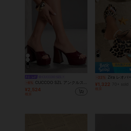
15
Zira レオパード柄 オープントゥ ミ
CUCCOO SZL
-22%
CUCCOO SZL アンクルストラップ オープントゥ ハイヒールサンダル バケーションシューズ、夏用 バレンタインギフト 夏靴 春靴 春休み イースター プロムヒール
-6%
¥1,322
70+ sold
¥2,524
概算
概算