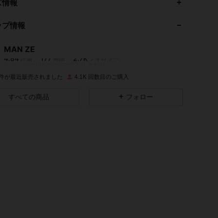
ズ情報
ップ情報
4.84
177
2.7K
MAN ZE
4.84
177
2.7K
評価
商品
フォロワー
n***9
は
1日前
に購入しました
K 件が最近販売されました
4.1K 回数目のご購入
4.84
177
2.7K
すべての商品
フォロー
4.84
177
2.7K
4.84
177
2.7K
4.84
177
2.7K
4.84
177
2.7K