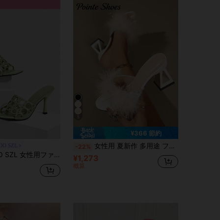
5
¥366 節約
女性用 夏新作 多用途 フワフワフェザートリム スリッポン ピープトウ ストレートヒール サンダル、パーティー、ディナー、バンケットに適しています
OO SZL
-22%
ョナブルで多用途なハイヒールサンダルスリッパ、夏、クリスマスにも着用可能
¥1,273
概算