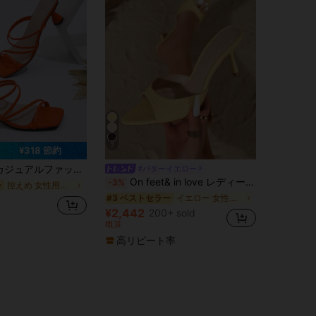
7
¥318 節約
チカラー 防臭 ウェディング パーティー オフィス 自宅 アウトドア 春夏 デイリー使い 多用途 ハイヒールサンダル
#バターイエロー
On feet& in love レディース ファッション ストラップ オープントゥ ハイヒール サンダル、夏にドレスと合わせるのに適しています、キトゥンヒール
-3%
控えめ 女性用サンダル
ー
イエロー 女性用サンダル
#3 ベストセラー
¥2,442
200+ sold
概算
高リピート率