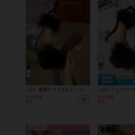
16
5
夏新作 クリスタル トランスペアレント ファーサンダル、ハイヒール セクシー オープントゥ トレンディネット セレブ風
フェアリースタイル ブラック ファジー スリッパ レディース、スクエア
-22%
-23%
¥1,338
¥1,258
概算
概算