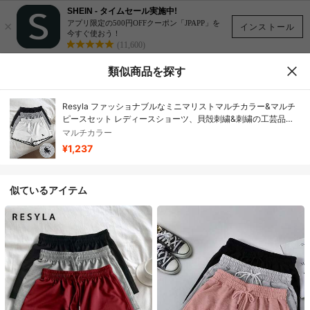
SHEIN - タイムセール実施中!
×
アプリ限定の500円OFFクーポン「JPAPP」を
インストール
今すぐ使おう！
(11,600)
類似商品を探す
Resyla ファッショナブルなミニマリストマルチカラー&マルチ
ピースセット レディースショーツ、貝殻刺繍&刺繍の工芸品を
特徴としており、友人への素晴らしいギフトです
マルチカラー
¥1,237
似ているアイテム