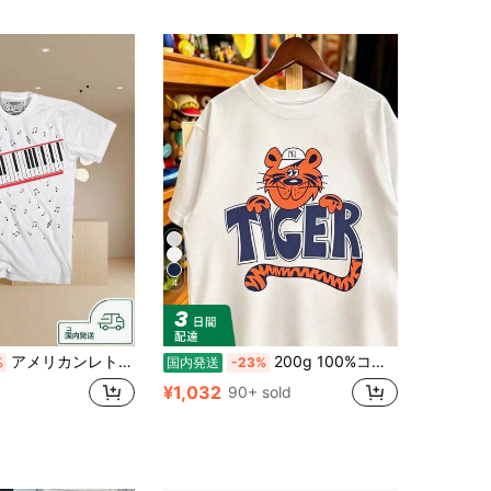
4
アメリカンレトロスタイルのウエスタン風半袖シャツ - ,マイケル・ジョセフ・ジャクソン
200g 100%コットンTシャツ 2026年レディース夏ファッション プリント柄 半袖Tシャツ カップル向けクルーネック半袖トップス
%
国内発送
-23%
¥1,032
90+ sold