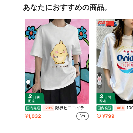
あなたにおすすめの商品。
7
限界ヒヨコイラスト レディース丸首半袖トップス 標準フィット。春夏向け、カジュアル・通勤兼用。柔らか通気性抜群、日韓風、洗濯可、ギフトにも◎
100%コットン レディース半袖 夏服
国内発送
-23%
国内発送
-46%
¥1,032
¥799