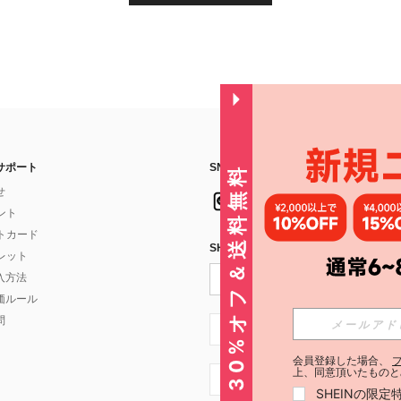
サポート
SNSフォローはこちら：
30%オフ＆送料無料
せ
イント
フトカード
SHEIN STYLE NEWSを購読する
ォレット
入方法
価ルール
問
JP + 81
会員登録した場合、
上、同意頂いたものと
JP + 81
SHEINの限