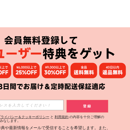
アプリ
購読
登録
登録する
プライバシー＆クッキーポリシー
と
利用規約
の内容を十分ご理解の
みなします。
購読
定特典や最新情報をメールで受信することを希望します。また、