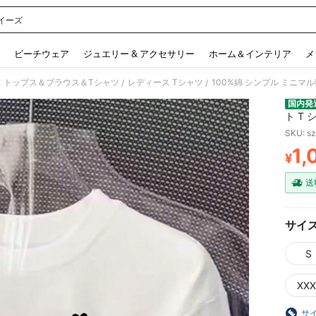
イーズ
 and down arrow keys to navigate search 検索履歴 and 人気ワード. Press Enter to 
ビーチウェア
ジュエリー & アクセサリー
ホーム＆インテリア
メ
 トップス＆ブラウス＆Tシャツ
レディース Tシャツ
100%綿 シンプル ミニマ
/
/
国内発
ト T
SKU: s
1,
¥
PR
送
サイ
S
XXX
サ