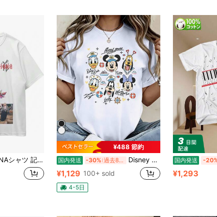
¥488 節約
ン 半袖 メンズ レディース ゆったり 推し活グッズファン向け コレクション 応援 ホワイト
Disney アニメやキャラクター柄のレディースTシャツ、メンズTシャツ。この男女兼用のゆったりとしたクルーネックTシャツは、春夏の着用に最適です。普段着やショッピング、パーティーなど、どんなシーンにもぴったりです。ギフトとしても最適です。
国内発送
-30%
過去8時間
国内発送
-20
¥1,129
¥1,293
100+ sold
4-5日