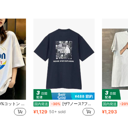
¥488 節約
y2kスタイルトップ レディースカジュアルプリントTシャツ 春夏新作 ゆったり快適 韓国風トップス ス キャラクター tシャツ 国内発送
[ザ?ノース?フェイス] 半袖Tシャツ 半袖 吸汗速乾 抗菌防臭 メンズ レディース(1)
国内発送
-30%
国内発送
-20
¥1,129
¥1,293
50+ sold