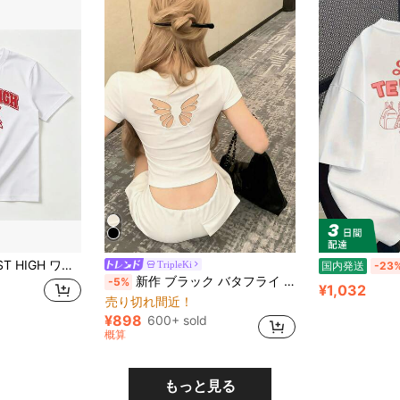
カレッジ風ロゴ 半袖 綿100% 通気性抜群 柔らか素材 夏服 カジュアル スポーツ 運動会 部活 チームウェア お揃い ペアルック プレゼント メンズ レディース
TripleKi
国内発送
-23
新作 ブラック バタフライ 透かし彫り 半袖 スタイリッシュ カジュアル Tシャツ ホワイト 夏用
-5%
¥1,032
売り切れ間近！
¥898
600+ sold
概算
もっと見る