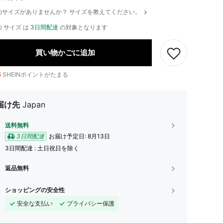
のサイズがありませんか？ サイズを教えてください。
 サイズ は
3日間配達
の対象となります
買い物かごに追加
6
SHEINポイントがたまる
届け先
Japan
送料無料
3日間配達
お届け予定日:
8月13日
3日間配達 : 土日祝日を除く
返品無料
ショッピングの安全性
安全な支払い
プライバシー保護