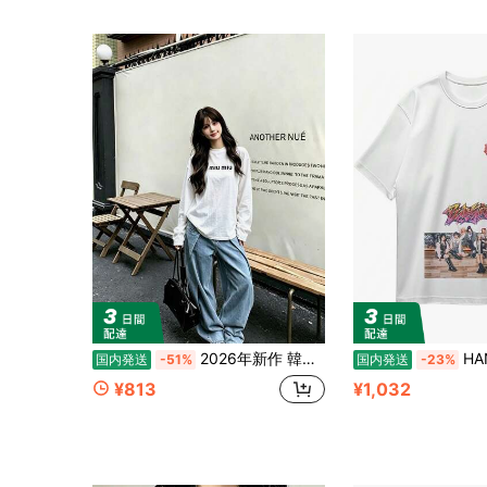
2026年新作 韓国風カジュアル 万能 レディース 長袖・半袖Tシャツ レディースTシャツ
HANAシャツ 記念デザイ
国内発送
-51%
国内発送
-23%
¥813
¥1,032