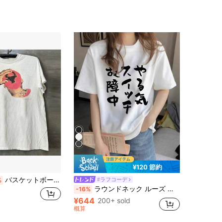
4.71
5.9K
8
4.71
5.9K
8
¥120 節約
バスケットボール界のスーパースター,デニス・ロッドマンは,アメリカンスタイルのダイレクトインジェクション製法の半袖シャツを着用している.このシャツは,小さな襟,汎用性の高いクルーネック,そして半袖が特徴だ.
#ラフコーデ
%
ラウンドネック ルーズ 和文字プリント カジュアル 半袖Tシャツ、春夏 ホワイト
-16%
¥644
200+ sold
概算