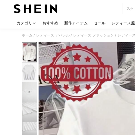
スク
Use up
カテゴリ
おすすめ
新作アイテム
セール
レディース服
ホーム
レディース アパレル
レディース ファッション
レディース
/
/
/