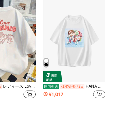
レディース Love Tennis グラフィック Tシャツ - カジュアルな夏用半袖ラウンドネックトップ,ピンクと赤いのテニスプリント払いき,快适でスタイリッシュなカジュアルなアパレル,テニスシャツ
HANA アニメスケート少女 記念デザイン 半袖 メンズ レディース ゆったり 推し活グッズファン向け コレクション
%
国内発送
-24%
残り2日
¥1,017