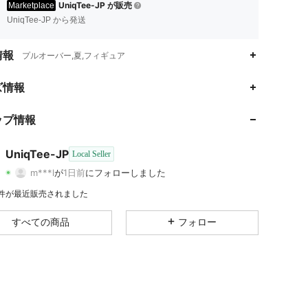
UniqTee-JP が販売
Marketplace
UniqTee-JP から発送
情報
プルオーバー,夏,フィギュア
ズ情報
4.71
5.9K
8
ップ情報
4.71
5.9K
8
4.71
5.9K
8
UniqTee-JP
Local Seller
m***l
が
1日前
にフォローしました
4.71
5.9K
8
評価
商品
フォロワー
8 件が最近販売されました
4.71
5.9K
8
すべての商品
フォロー
4.71
5.9K
8
4.71
5.9K
8
4.71
5.9K
8