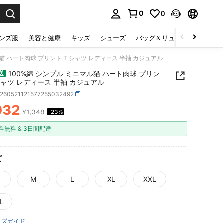
0
0
select.
ンズ服
美容と健康
キッズ
シューズ
バッグ＆リュック
下着＆
ル猫 ハート肉球 プリント T シャツ レディース 半袖 カジュアル
100%綿 シンプル ミニマル猫 ハート肉球 プリン
送
 シャツ レディース 半袖 カジュアル
z260521121577255032492
032
¥1,348
-23%
ICE AND AVAILABILITY
料無料 & 3日間配達
ズ
M
L
XL
XXL
L
イズガイド