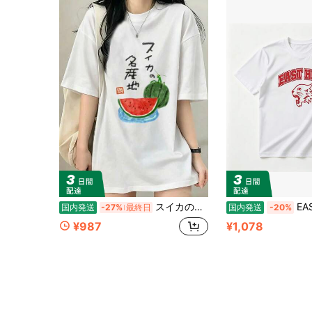
スイカの特産地 半袖 ゆるキャラ ユニセックス ユニセックスTシャツ
EAST HIGH ワイルドキャッツ Tシャツ - 
国内発送
-27%
最終日
国内発送
-20%
¥987
¥1,078