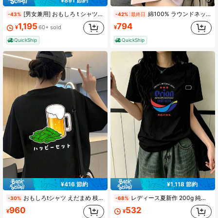
¥891 節約
[男女兼用] おもしろ t シャツ 酒はそこにあるんか 桜柄 半袖 コットン トップス カップル お花見 2026 春夏 イベント 記念品 ギフト
綿100% ラウンドネック 半袖Tシャツ レディース 夏服 おもしろプリント おしゃれ ゆったり カジュアル トップス
-43%
-42%
最終日
1,195
794
¥
60+ sold
¥
QuickShip
QuickShip
¥416 節約
¥1,118 節約
おもしろtシャツ えだまめ 枝豆 ビール おつまみ 枝豆好き ビール好き 大人 ハッピーセット 飲み会 おもしろ Tシャツ セットアップ 夏 レディース（バックプリント）
レディース夏新作 200g 純綿丸首半袖 T シャツ、美しいプリント柄、カップルコーデ対応、インナー・アウター兼用。デザインも着心地も抜群、色落ちしにくく、ゆったりシルエットで万能に使えます。
-30%
-68%
960
532
¥
¥