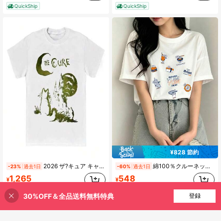
QuickShip
QuickShip
¥828 節約
2026 ザ?キュア キャット Tシャツ 90年代 オルタナティブ?インディー?ロック服 バンドTシャツ ヒップホップTシャツ メンズ レディース コットン オーバーサイズ服 Y2Kトップス
綿100％クルーネックプリント半袖Tシャツ、女性用新作夏服、スタイリッシュなゆったりカジュアルトップス
-23%
過去1日
-60%
過去1日
1,265
548
¥
¥
QuickShip
QuickShip
30%OFF＆全品送料無料特典
買い物かごに追加
登録
23% 割引！