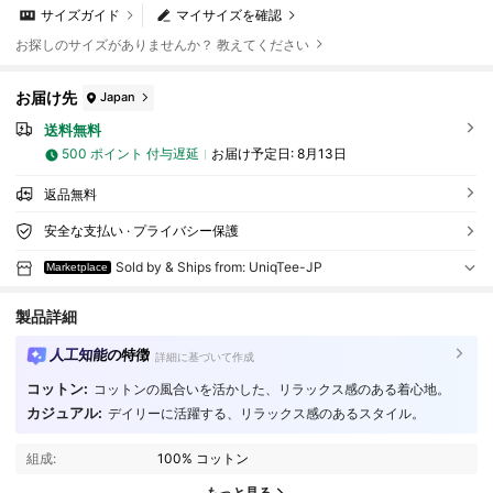
サイズガイド
マイサイズを確認
お探しのサイズがありませんか？ 教えてください
お届け先
Japan
送料無料
500 ポイント 付与遅延
お届け予定日:
8月13日
返品無料
安全な支払い · プライバシー保護
Sold by & Ships from: UniqTee-JP
Marketplace
製品詳細
人工知能の特徴
詳細に基づいて作成
コットン:
コットンの風合いを活かした、リラックス感のある着心地。
8 フォロワー
4.72
カジュアル:
デイリーに活躍する、リラックス感のあるスタイル。
8 フォロワー
4.72
組成:
100% コットン
8 フォロワー
4.72
もっと見る