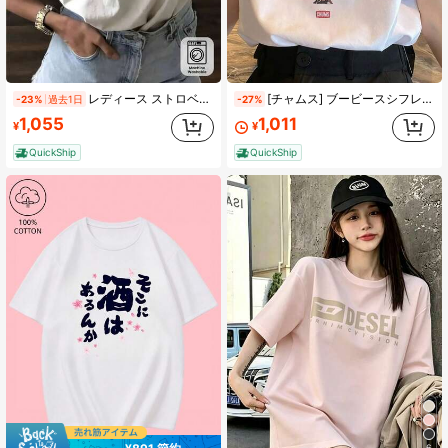
レディース ストロベリー&ブルーベリープリントTシャツ - ソフトで通気性抜群の半袖ラウンドネックトップ,ラズベリー&ブラックベリーデザイン,オールシーズン対応カジュアルブラウス,ピクニックや夏のコーディネートに最適(洗濯機対応)
[チャムス] ブービースシフレンズＴシャツ女性用 CH112521 White LW
-23%
過去1日
-27%
1,055
1,011
¥
¥
QuickShip
QuickShip
6