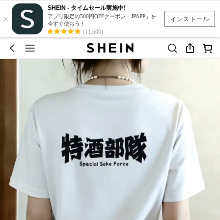
SHEIN - タイムセール実施中!
×
アプリ限定の500円OFFクーポン「JPAPP」を
インストール
今すぐ使おう！
(11,600)