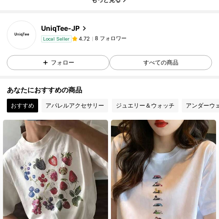
8 フォロワー
4.72
8 フォロワー
4.72
UniqTee-JP
8 フォロワー
4.72
Local Seller
y***5
が
1日前
にフォローしました
8 フォロワー
4.72
フォロー
すべての商品
8 フォロワー
4.72
8 フォロワー
4.72
あなたにおすすめの商品
8 フォロワー
4.72
おすすめ
アパレルアクセサリー
ジュエリー＆ウォッチ
アンダーウ
8 フォロワー
4.72