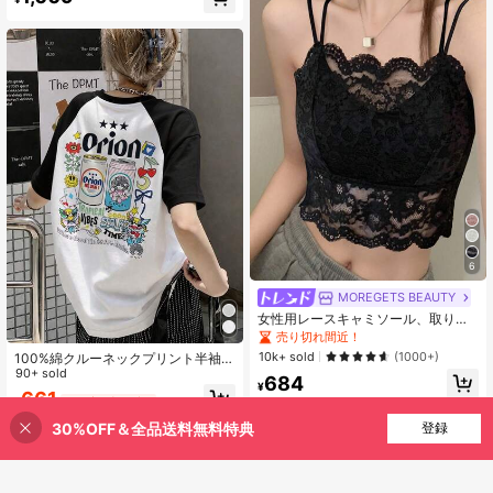
6
MOREGETS BEAUTY
女性用レースキャミソール、取り外
し可能なパッド付き、かわいい&セク
売り切れ間近！
シーな無地インナー、新学期、冬、
10k+ sold
(1000+)
100%綿クルーネックプリント半袖 T
クリスマス、春節、カジュアルブラ
シャツ、夏服レディース ラグラン カ
90+ sold
684
ックサマーに適しています、シック&
¥
ラーブロックカジュアルトップス
661
エレガント
¥
-51%
過去12時間
30%OFF＆全品送料無料特典
買い物かごに追加
登録
QuickShip
23% 割引！