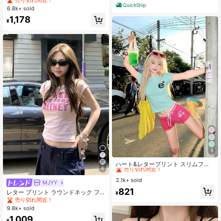
QuickShip
6.8k+ sold
1,178
¥
5
#8 ベストセラー
に 短い カジュアルTシャツ
売り切れ間近！
ハート&レタープリント スリムフィ
6
ット レギュラーショルダー Tシャツ
#8 ベストセラー
#8 ベストセラー
に 短い カジュアルTシャツ
に 短い カジュアルTシャツ
レディース、半袖、アメリカンスタ
2.1k+ sold
売り切れ間近！
売り切れ間近！
MJYY
イル ウエストシェイプ ミントグリー
#8 ベストセラー
に 短い カジュアルTシャツ
821
ン トップス、サマーカジュアル
レター プリント ラウンドネック フ
¥
売り切れ間近！
ィッテッド 半袖 Tシャツ レディー
売り切れ間近！
ス、夏 ピンク カジュアル
9.8k+ sold
1,009
¥