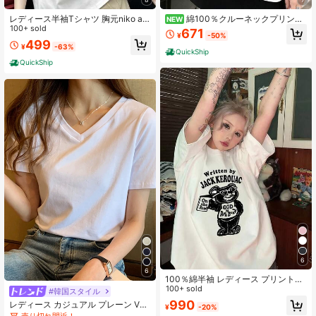
レディース半袖Tシャツ 胸元niko an
綿100％クルーネックプリント
NEW
d..ロゴプリント ゆったりルーズシル
100+ sold
半袖Tシャツ、女性用新作夏服、スタ
671
¥
-50%
エット ナチュラルカジュアル夏トッ
イリッシュなゆったりカジュアルト
499
¥
-63%
プス
ップス
QuickShip
QuickShip
6
6
100％綿半袖 レディース プリント韓
国風トップス 春夏新作 ゆったり通気
100+ sold
#韓国スタイル
性tシャツ Y2Kトップス 韓国風ラウ
990
レディース カジュアル プレーン Vネ
¥
-20%
ンドネックTシャツ 国内発送
ック 半袖 Tシャツ、夏 ホワイト
売り切れ間近！