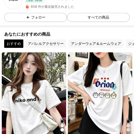
y***5
が
1日前
にフォローしました
Local Seller
8 フォロワー
4.70
658 件が最近販売されました
8 フォロワー
4.70
フォロー
すべての商品
8 フォロワー
4.70
あなたにおすすめの商品
8 フォロワー
4.70
おすすめ
アパレルアクセサリー
アンダーウェア＆ルームウェア
ジ
8 フォロワー
4.70
8
7