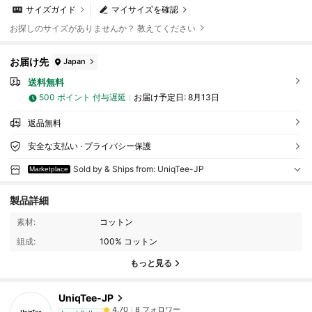
サイズガイド
マイサイズを確認
お探しのサイズがありませんか？ 教えてください
お届け先
Japan
送料無料
500 ポイント 付与遅延
お届け予定日:
8月13日
返品無料
安全な支払い · プライバシー保護
Sold by & Ships from: UniqTee-JP
Marketplace
8 フォロワー
4.70
製品詳細
8 フォロワー
4.70
素材:
コットン
8 フォロワー
4.70
組成:
100% コットン
8 フォロワー
4.70
もっと見る
8 フォロワー
4.70
UniqTee-JP
8 フォロワー
4.70