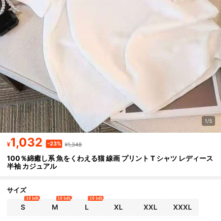
1/5
1,032
-23%
¥
¥1,348
100％綿癒し系 魚をくわえる猫 線画 プリント T シャツ レディース
半袖 カジュアル
サイズ
10 left
10 left
10 left
S
M
L
XL
XXL
XXXL