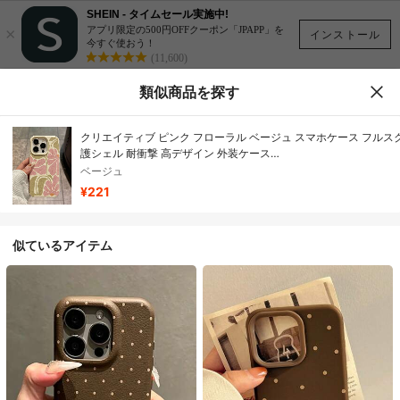
SHEIN - タイムセール実施中!
×
アプリ限定の500円OFFクーポン「JPAPP」を
インストール
今すぐ使おう！
(11,600)
類似商品を探す
クリエイティブ ピンク フローラル ベージュ スマホケース フルスク
護シェル 耐衝撃 高デザイン 外装ケース
17/17Pro/17ProMax/16/16Pro/16ProMax/15/15Pro/15ProMax/14/
ベージュ
対応 人気 誕生日ギフト ビジネスギフト 耐久 防汚 防指紋 新作 ユ
¥221
似ているアイテム