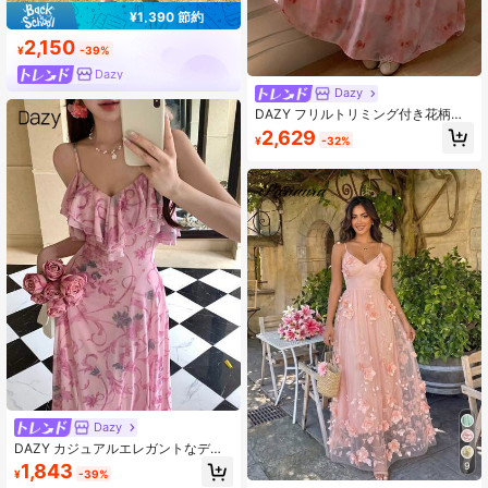
¥1,390 節約
2,150
¥
-39%
Dazy
Dazy
DAZY フリルトリミング付き花柄オ
フショルダーマキシドレス
2,629
¥
-32%
Dazy
DAZY カジュアルエレガントなディ
ジーフローラルピンクのミドル丈ド
9
1,843
¥
-39%
レス、春夏の女性用サンドレス バケ