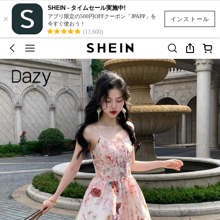
SHEIN - タイムセール実施中!
×
アプリ限定の500円OFFクーポン「JPAPP」を
インストール
今すぐ使おう！
(11,600)