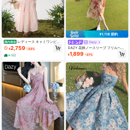
6.6M フォロワー
4.91
¥1,116 節約
レディース キャミワンピー
Dazy
国内発送
ス ロングワンピース ティアードワン
2,759
DAZY 花柄ノースリーブ フリルヘム
¥
-33%
ピース レース フリル Aライン フレア
スリットミディドレス レディース、
1,899
シルエット ハイウエスト 切り替え
¥
-37%
4-5日
秋ドレス 長袖ドレス ボヘミアン バ
着痩せ 脚長効果 体型カバー 骨格ウ
ケーションアウトフィット レディー
ェーブ 大人可愛い ガーリー フェミ
ス
ニン フレンチガーリー ロマンティッ
ク 清楚 上品 デート 旅行 リゾート 海
ビーチ ビーチウェア 海外旅行 涼し
い 夏ワンピ ピンク マキシ丈 ノース
リーブ 20代 30代 お出かけ ワンマイ
ルウェア 女子会 食事会 お呼ばれ 裏
地あり 透けにくい 胸元レース 華奢
見え