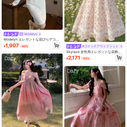
Modelyn
Modelyn エレガントな花びらデコレ
ーション フィットストレートドレス
1,907
#コケッテアウトフィット
¥
-40%
Skyraze 女性用エレガントな花柄ミ
ドル丈ドレス、夏用
2,171
¥
-33%