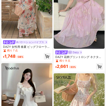
#バケーションバイブス
DAZY 女性用 春夏 ビッグフローラル
プリント スパゲッティストラップ ミ
残り 7 点
Dazy
ドル丈ドレス クルーズ用レディース
1,748
アウトフィット、フリル ボヘミアン
DAZY 花柄プリントロング ネクタイ
¥
-38%
バケーションアウトフィット レディ
付きミディアムドレス レディース ク
残り 9 点
ース
ルーズウェア
2,661
¥
-33%