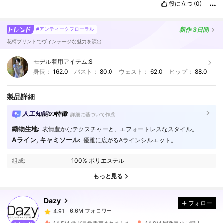
役に立つ
(0)
新作
3日間
#アンティークフローラル
花柄プリントでヴィンテージな魅力を演出
モデル着用アイテム:
S
身長：
162.0
バスト：
80.0
ウェスト：
62.0
ヒップ：
88.0
製品詳細
人工知能の特徴
詳細に基づいて作成
織物生地:
表情豊かなテクスチャーと、エフォートレスなスタイル。
Aライン, キャミソール:
優雅に広がるAラインシルエット。
6.6M フォロワー
4.91
組成:
100% ポリエステル
6.6M フォロワー
4.91
もっと見る
Dazy
フォロー
6.6M フォロワー
4.91
8***9
は
1日前
に購入しました
14.5M 件が最近販売されました
14.8M 回数目のご購入