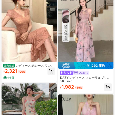
¥1,292 節約
レディース 総レース ワンピ
国内発送
ース タイト マーメイド ロング パー
2,321
¥
-20%
Dazy
ティードレス 結婚式 お呼ばれ 二次
会 ドレス 半袖 Vネック シアー 透け
DAZY レディース フローラルプリン
4-5日
感 着痩せ 美シルエット 骨格ウェー
ト ウエストタイ ネック ミドル丈ド
50+ sold
ブ 上品 セクシー キャバドレス ピン
レス 夏用 プチサイズ サンドレス
1,982
ク
¥
-39%