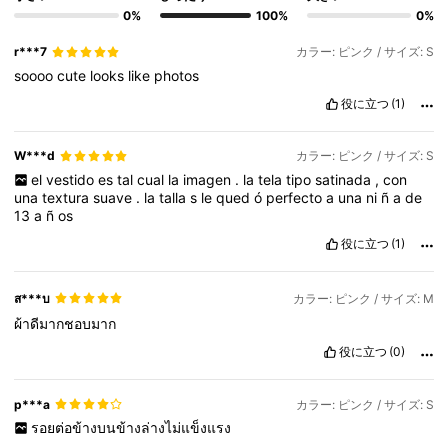
0%
100%
0%
r***7
カラー: ピンク / サイズ: S
soooo
cute
looks
like
photos
役に立つ
(1)
W***d
カラー: ピンク / サイズ: S
el
vestido
es
tal
cual
la
imagen
.
la
tela
tipo
satinada
,
con
una
textura
suave
.
la
talla
s
le
qued
ó
perfecto
a
una
ni
ñ
a
de
13
a
ñ
os
役に立つ
(1)
ส***บ
カラー: ピンク / サイズ: M
ผ้าดีมากชอบมาก
役に立つ
(0)
p***a
カラー: ピンク / サイズ: S
รอยต่อข้างบนข้างล่างไม่แข็งแรง