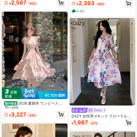
レンチ、ロマンチック、純欲風、甘
付きキャミワンピース スリムシルエ
2,567
2,393
¥
-42%
¥
-38%
くて可愛い、短丈、Aライン、ふんわ
ット着痩せ 上品可愛い 誕生日・イベ
りスカート、ウエスト引き締め＆ス
ント・デートカジュアル お出かけコ
4-5日
リム見え、レース花辺、デザイン
ーデにおすすめ
性、デイリー、デート、旅行、春夏
向け
¥1,720 節約
2026 夏新作 ワンピース レ
国内発送
ディース ピンク花柄フリルキャミワ
70+ sold
Dazy
ンピース オフショルダーロングワン
3,227
¥
-35%
DAZY 女性用 Vネック フローラル プ
ピース 韓国風 ロング丈 ウエストシ
リント パフスリーブ ミドル丈ドレス
ェイプ 着痩せ ガーリー 旅行 撮影 デ
1,987
¥
-37%
ボヘミアン バケーションアウトフィ
ート 結婚式二次会 プレゼント ビー
ット
チ リゾート 海辺