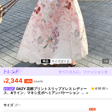
商品
サイズガイド
1/8
2,344
-36%
¥
¥3,678
DAZY 花柄プリントスリップドレス レディー
4.16
(
6
)
ス、Aライン、マキシ丈ボヘミアンバケーション
アウトフィット
サイズ
JP
8 left