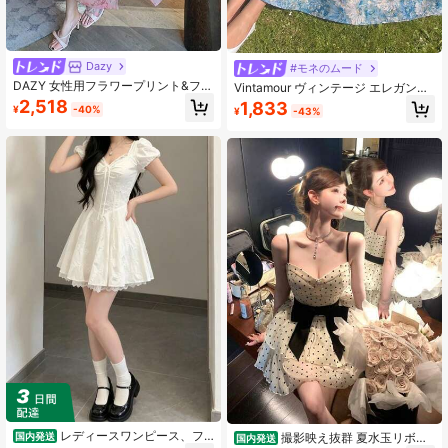
Dazy
#モネのムード
DAZY 女性用フラワープリント&フリ
Vintamour ヴィンテージ エレガント
ルヘムミディドレス、袖なしクルー
レディースドレス ポケット付き 油彩
2,518
1,833
¥
-40%
¥
-43%
ズアウトフィット、フローラルボヘ
風フローラルジャカード スクエアネ
ミアンバケーションアウトフィット
ック キャミソール カジュアル バケ
女性用
ーション ホリデー パーティー ガウ
ンドドレス
レディースワンピース、フ
撮影映え抜群 夏水玉リボン
国内発送
国内発送