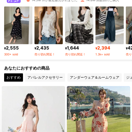
6.6M フォロワー
4.91
6.6M フォロワー
4.91
6.6M フォロワー
4.91
2,555
2,435
1,644
2,394
4
¥
¥
¥
¥
¥
300+ sold
売り切れ間近！
売り切れ間近！
1.3k+ sold
売り
6.6M フォロワー
4.91
あなたにおすすめの商品
おすすめ
アパレルアクセサリー
アンダーウェア＆ルームウェア
ジ
6.6M フォロワー
4.91
6.6M フォロワー
4.91
6.6M フォロワー
4.91