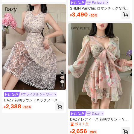
ーションアウトフィット
Pariaura
SHEIN PariChic ロマンチックな花柄
メッシュロングドレス、誕生日、結
3,490
¥
-20%
婚式の来賓服、ブライダルガウンに
適しています
4
#ブライダルシャワー
DAZY 花柄ラウンドネックノースリ
ーブミディドレス レディース サマー
2,388
¥
-30%
ドレス
Dazy
DAZY レディース 花柄プリント Vネ
ック エレガント 長袖 ミディ丈ワン
残り 7 点
ピース バケーションコーデ 小柄女性
2,656
向け サンドレス
¥
-28%