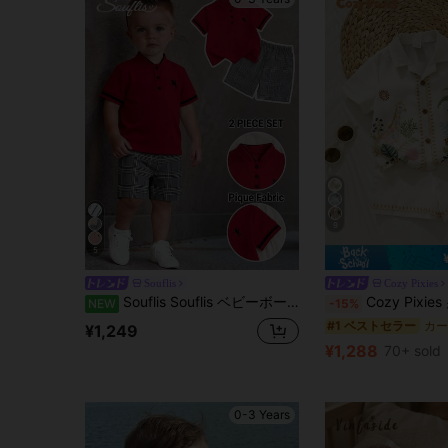
9
5
Souflis
Cozy Pixies
Souflis Souflis ベビーボーイ エレガント ミニマリスト マンダリンカラー 半袖Tシャツ&コントラストカラーパンツセット ピンクチェック
Cozy Pixies 男の子用 フローラル柄 ポロカラ
NEW
-15%
#1 ベストセラー
¥1,249
¥1,288
70+ sold
0-3 Years