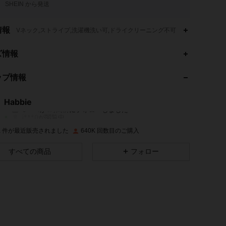
SHEIN から発送
情報
Vネック,ストライプ,洗濯機洗い可,ドライクリーニング不可
ズ情報
4.93
6.2K
62K
ップ情報
4.93
6.2K
62K
Habbie
e***1
が
1時間前
にフォローしました
j***0
が閲覧中
4.93
6.2K
62K
0K 件が最近販売されました
640K 回数目のご購入
すべての商品
フォロー
4.93
6.2K
62K
4.93
6.2K
62K
4.93
6.2K
62K