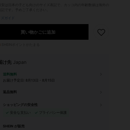
目安は日本の子ども向けのサイズ表記で、カッコ内の年齢数値は海外の
表記です。予めご了承ください。
イズガイド
買い物かごに追加
6
SHEINポイントがたまる
届け先
Japan
送料無料
お届け予定日:
8月13日 - 8月15日
返品無料
ショッピングの安全性
安全な支払い
プライバシー保護
SHEIN が販売