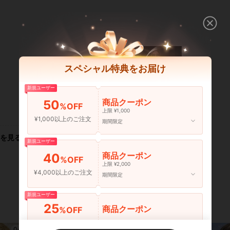
スペシャル特典をお届け
新規ユーザー
商品クーポン
50
%OFF
いいね！ (0)
上限 ¥1,000
¥1,000以上のご注文
期間限定
を見る
新規ユーザー
商品クーポン
40
%OFF
上限 ¥2,000
¥4,000以上のご注文
期間限定
新規ユーザー
25
商品クーポン
%OFF
¥6,000以上のご注文
期間限定
0-3 Years
0-3 Years