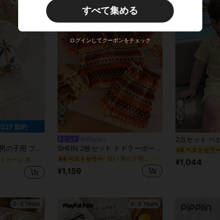
すべて集める
新規ユーザー
30
商品クーポン
%OFF
¥9,000以上のご注文
期間限定
ログインしてクーポンをチェック
6
16
¥227 節約
Pipplin
ー 半袖シャツ&ウエスト ゴム ショーツ 2点セット
SHEIN 2枚セット トドラーボーイズ カジュアル バケーション ストライプ 半袖シャツTシャツ ショーツセット、春夏ベビーボーイ服、アウトフィット
#8 ベストセラ
短い 男の子用ポロシャツ
#4 ベストセラー
カートゥーン 男の子用シャツコーデ
¥1,044
¥1,159
0-3 Years
0-3 Years