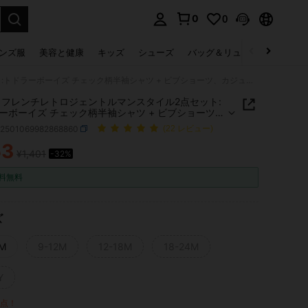
0
0
select.
ンズ服
美容と健康
キッズ
シューズ
バッグ＆リュック
下着＆
SHEIN フレンチレトロジェントルマンスタイル2点セット:トドラーボーイズ チェック柄半袖シャツ + ビブショーツ、カジュアルファッション 春/夏
IN フレンチレトロジェントルマンスタイル2点セット:
ーボーイズ チェック柄半袖シャツ + ビブショーツ、
アルファッション 春/夏
a2501069982868860
(22 レビュー)
53
¥1,401
-32%
ICE AND AVAILABILITY
料無料
ズ
M
9-12M
12-18M
18-24M
Y
1点！