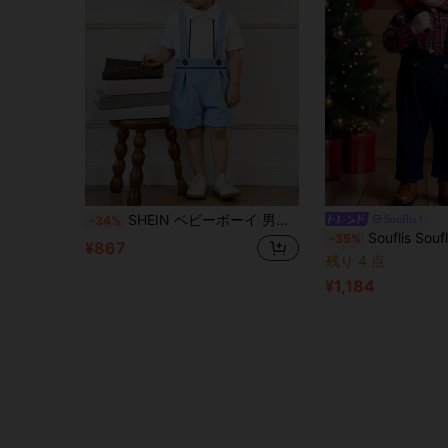
SHEIN ベビーボーイ 男の子用 カジュアル シンプルカラーブロック ストライプ 半袖 無地シャツ とカラーブロックショーツセット、夏向け
Souflis
-34%
Souflis Souflis 2ピース トドラーボーイズ レトロフレンチ 2025年秋冬 レッドチェ
-35%
¥867
残り 4 点
¥1,184