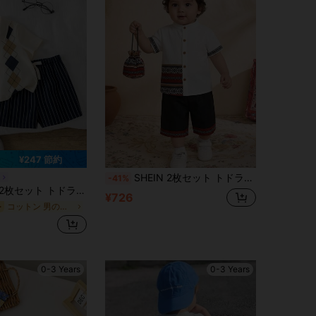
¥247 節約
SHEIN 2枚セット トドラーベビーボーイ 伝統柄 カラーブロック ポロカラー 半袖シャツ トップス & ブラックショーツセット、カジュアル かわいい エレガントな春夏のアウトフィット、お祭りや祝賀会に適しています
n
-41%
かわいい ストライプ&グラフィックプリント 半袖ポロシャツ とストライプショーツセット、春夏ベビーボーイ服、アウトフィット
¥726
コットン 男の子用ポロシャツ
ー
0-3 Years
0-3 Years