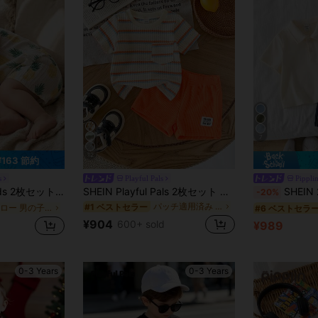
7
12
¥163 節約
s
Playful Pals
Pippli
かわいい スイカ柄 半袖Tシャツ ショートパンツ セット
SHEIN Playful Pals 2枚セット 幼児 赤ちゃん ボーイズ ファッション ブラック&ホワイトストライプ ワッフル編み ポケット付き 丸首 半袖Tシャツ と ブラック ウエスト ゴム レターパッチ ショーツ セット、夏
SHEIN 2枚セット トドラーボーイズ カジュアル 
-20%
パッチ適用済み ベビーボーイズTシャツコーデ
#1 ベストセラー
イエロー 男の子用ベビーセット
#6 ベストセラ
¥904
600+ sold
¥989
0-3 Years
0-3 Years