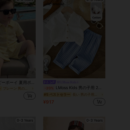
8
2点セット ベビーボーイ 夏用ポロセット、カジュアルでリラックスした雰囲気、黄色いテクスチャー生地の襟付き半袖カーディガンデザイン、お揃いのルーズショートパンツ、ミニマリスト韓国カジュアルスタイル、日常の屋外遊び、旅行、カジュアルウェアに適しています
LMoss Kids
LMoss Kids 男の子用 2点セット ウーブン無地カラーシャツ&パンツ
-20%
プレーン 男の子用シャツコーデ
ー
長い 男の子用シャツコーデ
#5 ベストセラー
¥917
0-3 Years
0-3 Years