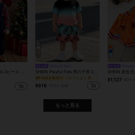
4
Playful Pals
Pippli
ックシャツとネイビーサスペンダーパンツセット、お出かけ、集まり、様々なシーンに適しています
SHEIN Playful Pals 男の子用 2点セット カジュアル グラデーション プリント クルーネック Tシャツ とマッチングショーツ、春夏、ルームウェア、アウトドア、通学、バケーションに適しています
バケーション 男の子用ベビーセット
#1 ベストセラー
¥1,127
60+ s
¥816
100+ sold
もっと見る