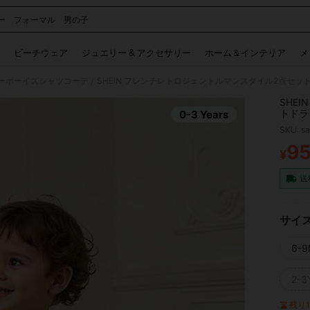
ー フォーマル 男の子
 and down arrow keys to navigate search 検索履歴 and 人気ワード. Press Enter to 
ビーチウェア
ジュエリー & アクセサリー
ホーム＆インテリア
メ
ーボーイズシャツコーデ
/
SHE
トドラ
0-3 Years
カジュ
SKU: s
9
¥
PR
送
サイ
6-9
2-3
残り