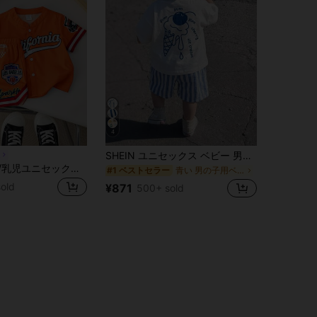
4
SHEIN ユニセックス ベビー 男の子/女の子 ベビー 男の子 2点セット 春/夏 カジュアル かわいい 半袖Tシャツとブルーストライプショーツセット、ベビー 男の子アウトフィットセット、ベビー 男の子夏服、スクイッシー、ストリートウェア
n
SHEIN 新生児/乳児ユニセックスレターグラフィックコントラストカラーラウンドネック半袖カーディガンとショーツのカジュアル2ピーススポーツアウトフィット、屋外活動、夏に柔らかく快適
青い 男の子用ベビーセット
#1 ベストセラー
old
¥871
500+ sold