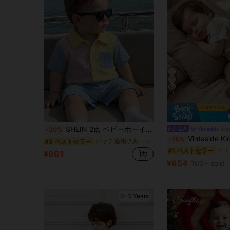
11
SHEIN 2点 ベビーボーイ カラーブロック テクスチャ生地ポケット付きポロシャツ&ショーツセット、夏、旅行、学校再開に適しています
Vintaside Kid
-20%
Vintaside Kids 2枚セット ベビーボーイ 
-16%
パッチ適用済み 男の子用シャツコーデ
#3 ベストセラー
#1 ベストセラー
¥861
¥854
100+ sold
0-3 Years