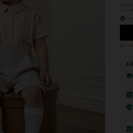
身長の
サイズ
サ
購入で
お