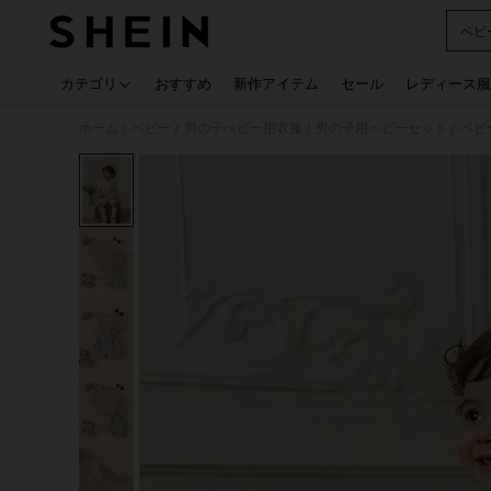
ベビ
Use up
カテゴリ
おすすめ
新作アイテム
セール
レディース服
ホーム
ベビー
男の子ベビー用衣服
男の子用ベビーセット
ベビ
/
/
/
/