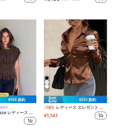
に ブラウン 万能デイリートップス
#1 ベストセラー
売り切れ間近！
7
¥155 節約
¥251 節約
レディース エレガント 長袖サテンブラウス、無地、オールシーズン対応、日常通勤、オフィスウェア、学校復帰
Gaze
-18%
 バットウィングスリーブ ブラウス、デイリーウェア、集まり、アウトドアアクティビティ、通勤、ストリートスタイル、バケーションに適しています
¥1,141