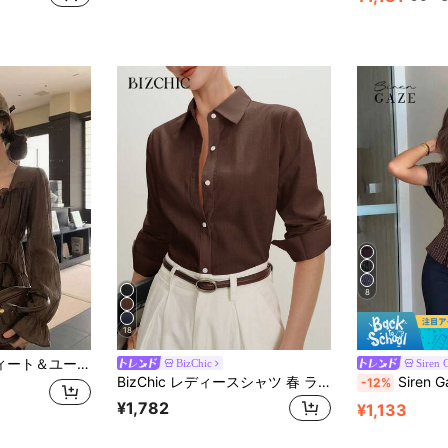
8
18
フルウエスト シフォンブラウス 夏用
BizChic
Siren 
BizChic レディースシャツ 春 ラペル 前開き シングルブレスト ボタン エレガント ミニマル カジュアル 通勤 デート デイリー バケーション 独立記念日 卒業シーズン ミュージックフェスティバル スリム エレガント 多用途 高級感 夏 ソーシャル ホリデー パーティー お出かけ ビーチ オフィス フレンチ ヴィンテージ フレッシュ
Siren Gaze レディース ボートネック ストライプ フィット
-12%
¥1,782
¥1,133