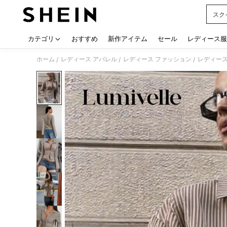
スク
Use up
カテゴリ
おすすめ
新作アイテム
セール
レディース服
ホーム
レディース アパレル
レディース ファッション
レディース
/
/
/