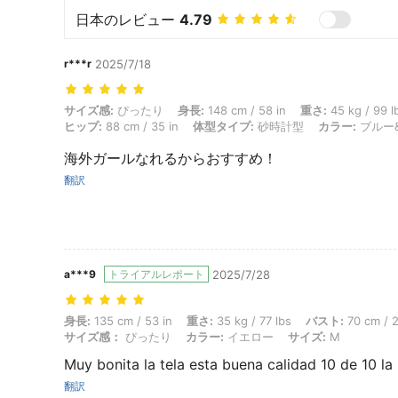
日本のレビュー
4.79
r***r
2025/7/18
サイズ感: ぴったり, 身長: 148 cm / 58 in, 重さ: 45 kg / 99 lbs, バス
サイズ感:
ぴったり
身長:
148 cm / 58 in
重さ:
45 kg / 99 l
ヒップ:
88 cm / 35 in
体型タイプ:
砂時計型
カラー:
ブルー
海外ガールなれるからおすすめ！
翻訳
a***9
トライアルレポート
2025/7/28
身長: 135 cm / 53 in, 重さ: 35 kg / 77 lbs, バスト: 70 cm / 28 
身長:
135 cm / 53 in
重さ:
35 kg / 77 lbs
バスト:
70 cm / 2
サイズ感：
ぴったり
カラー:
イエロー
サイズ:
M
Muy bonita la tela esta buena calidad 10 de 10 l
翻訳