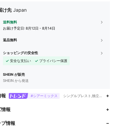
届け先
Japan
送料無料
お届け予定日:
8月12日 - 8月14日
返品無料
ショッピングの安全性
安全な支払い
プライバシー保護
SHEIN が販売
SHEIN から発送
情報
#シアーミックス
シングルブレスト,独立記念日,シャツカラ
4.82
2K
212K
ズ情報
ップ情報
4.82
2K
212K