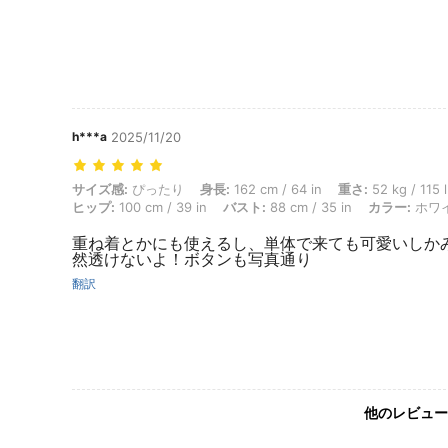
h***a
2025/11/20
サイズ感: ぴったり, 身長: 162 cm / 64 in, 重さ: 52 kg / 115 lbs, ウエ
サイズ感:
ぴったり
身長:
162 cm / 64 in
重さ:
52 kg / 115 
ヒップ:
100 cm / 39 in
バスト:
88 cm / 35 in
カラー:
ホワ
重ね着とかにも使えるし、単体で来ても可愛いしか
然透けないよ！ボタンも写真通り
翻訳
他のレビュー