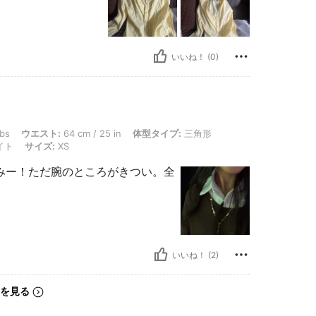
いいね！ (0)
スト: 64 cm / 25 in, 体型タイプ: 三角形, ヒップ: 100 cm / 39 in, バスト: 88 cm / 35
lbs
ウエスト:
64 cm / 25 in
体型タイプ:
三角形
イト
サイズ:
XS
みー！ただ腕のところがきつい。全
いいね！ (2)
を見る