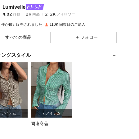
Lumivelle
4.82
2K
212K
評価
商品
フォロワー
s***x
は
1日前
に購入しました
0K 件が最近販売されました
110K 回数目のご購入
4.82
2K
212K
すべての商品
フォロー
 砂時計型, カラー: ブルー&ホワイト, サイズ: S
4.82
2K
212K
チングスタイル
4.82
2K
212K
4.82
2K
212K
4.82
2K
212K
サイズ: M
1 アイテム
7 アイテム
4.82
2K
212K
関連商品