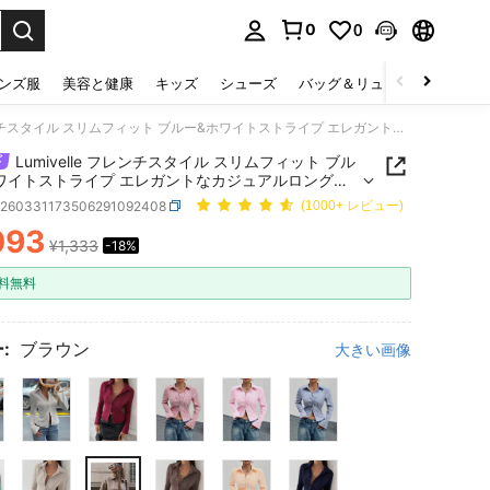
0
0
select.
ンズ服
美容と健康
キッズ
シューズ
バッグ＆リュック
下着＆
Lumivelle フレンチスタイル スリムフィット ブルー&ホワイトストライプ エレガントなカジュアルロングスリーブブラウス(レディース)
Lumivelle フレンチスタイル スリムフィット ブル
ワイトストライプ エレガントなカジュアルロングス
ブラウス(レディース)
z260331173506291092408
(1000+ レビュー)
093
¥1,333
-18%
ICE AND AVAILABILITY
料無料
:
ブラウン
大きい画像