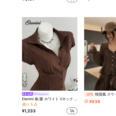
10
韓国風 スウィート＆ユースフル ラッ
Elamini
-37%
Elamini 春/夏 ホワイト Vネック ウエストシェイプ テクスチャード 半袖 レディースブラウス
¥938
残り 5 点
¥1,233