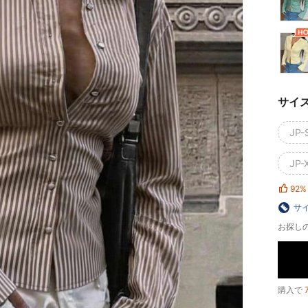
サイ
JP-
JP-
92%
サ
お探し
購入で