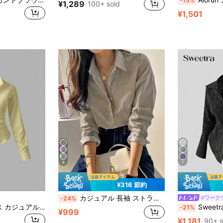
-15%
¥1,289
100+ sold
¥1,501
6
7
¥316 節約
カジュアル 長袖 ストライプ ボタンアップ、ヴィンテージ エレガント ブラウス/トップス レディース、春/夏、休日/バレンタインデーに適しています
#ワーク
-24%
Sweetra レディース カジュアル 無地 ウエストシェイプ 長袖シャツ
Sweetra 通勤用 ベル袖
-21%
¥999
¥1,181
90+ s