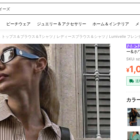
イーズ
 and down arrow keys to navigate search 検索履歴 and 人気ワード. Press Enter to 
ビーチウェア
ジュエリー & アクセサリー
ホーム＆インテリア
メ
 トップス＆ブラウス＆Tシャツ
レディースブラウス＆シャツ
/
/
ー&ホ
リーブ
SKU: s
1,
¥
PR
送
カラー