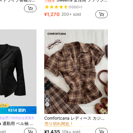
-12%
(1000+)
¥1,270
200+ sold
21
¥314 節約
に ブラウン 万能デイリートップス
#1 ベストセラー
Comfortcana レディース カジュアル チェック柄 前ボタン ギャザーウエスト 半袖シャツ、夏
ウェア・ベーシックス
売り切れ間近！
 シングルブレスト ストライプ カジュアルシャツ (レディース)
に ブラウン 万能デイリートップス
に ブラウン 万能デイリートップス
#1 ベストセラー
#1 ベストセラー
売り切れ間近！
売り切れ間近！
¥1,435
10k+ sold
old