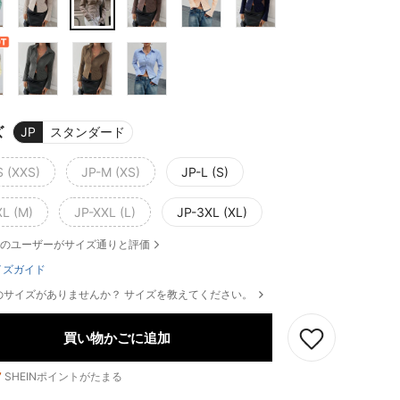
ズ
JP
スタンダード
S (XXS)
JP-M (XS)
JP-L (S)
XL (M)
JP-XXL (L)
JP-3XL (XL)
のユーザーがサイズ通りと評価
イズガイド
のサイズがありませんか？ サイズを教えてください。
買い物かごに追加
7
SHEINポイントがたまる