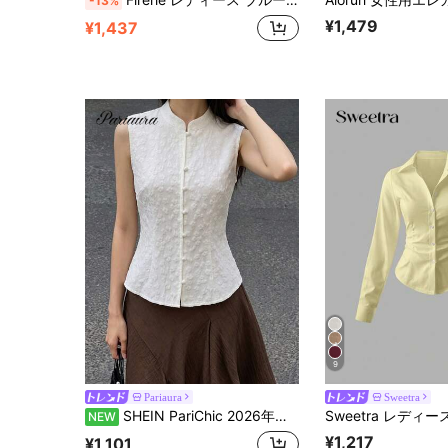
-13%
¥1,479
¥1,437
9
Pariaura
Sweetra
SHEIN PariChic 2026年新作 中国風 スタンドカラー ノースリーブ 改良チャイナドレス風トップス レディース、夏用 ホワイト 控えめ柄 ジャカード ウエストシェイプ ショートベスト、ヴィンテージ 禅風 ボタンダウン スリムフィット ベースレイヤー、ニッチデザイン アウターキャミソール、通勤向け 多用途 ナショナルスタイル 無地 ノースリーブシャツ、ティーインスパイア 優しいエレガント インナー/アウターレイヤー テクスチャードトップス、大人通勤ブラウス
NEW
¥1,217
¥1,101