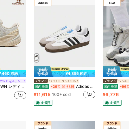
7,460 節約
¥4,856 節約
CAMEL CROWN Flagship Store
SO FUN SPORTS
Setof
 ランニング ジョギング レースアップ 通気性 衝撃吸収 軽量スニーカー
Adidas アディダス スニーカー オリジナルス サンバ OG "クラウドホワイト/コアブラック/クリアグラナイト" B75806/07
国内発送
-29%
残り3日
国内発送
-96
¥11,615
¥6,776
100+ sold
4-5日
4-5日