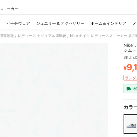
e スニーカー
 and down arrow keys to navigate search 検索履歴 and 人気ワード. Press Enter to 
ビーチウェア
ジュエリー & アクセサリー
ホーム＆インテリア
メ
用運動靴
レディース カジュアル運動靴
/
/
Nik
ジムト
SKU: s
9,
¥
PR
ランダム
送
カラー