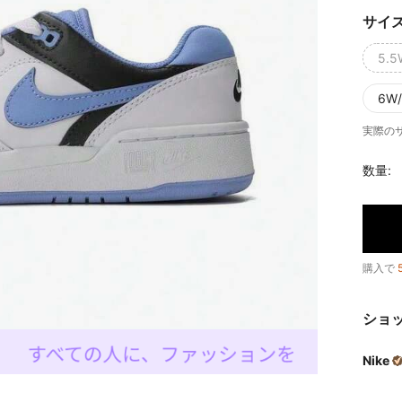
サイ
5.5
6W/
実際の
数量:
購入で
ショ
Nike