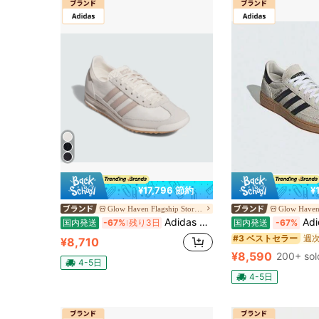
¥17,796 節約
¥
Glow Haven Flagship Store JP
Adidas SL 72 OG ブラック（JH7394）ユニセックス レトロランニングスニーカー – クラシックローカット スポーツシューズ デイリー用
Adidas ハンドボール スペツィアル レ
国内発送
-67%
残り3日
国内発送
-67%
#3 ベストセラー
¥8,710
¥8,590
200+ sol
4-5日
4-5日