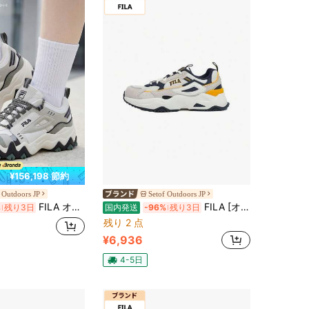
¥156,198 節約
 Outdoors JP
Setof Outdoors JP
FILA オークモントTR V2 レディーススニーカー
FILA [オブエム]女性スニーカー1RM02053E-444レイフリード運動靴
%
残り3日
国内発送
-96%
残り3日
残り 2 点
¥6,936
4-5日