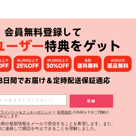
アプリ
購読
登録
登録する
プライバシー＆クッキーポリシー
と
利用規約
の内容を十分ご理解の
みなします。
購読
定特典や最新情報をメールで受信することを希望します。また、
INに連絡して購読を中止できることを理解しました。
用規約
」および「
プライバシーポリシー
」への同意が必要です。内容を