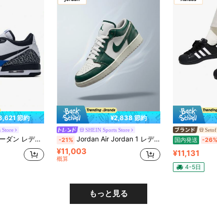
3,621 節約
¥2,838 節約
 Store
SHEIN Sports Store
Setof
快適 カジュアル ジム レッド CD9054-114-Import
Jordan Air Jordan 1 レディーススニーカー 耐久性 滑り止め サポート性 カジュアル ジム ブラック FQ8041-300-Import
-21%
国内発送
-26
¥11,003
¥11,131
概算
4-5日
もっと見る