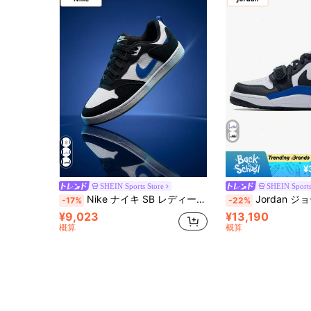
¥
SHEIN Sports Store
SHEIN Sports
Nike ナイキ SB レディーススニーカー 快適 多用途 耐久性 トレーニング スポーツ ブラック CJ0882-104-Import
Jordan ジョーダン レディーススニーカー 通気性 クッション性 
-17%
-22%
¥9,023
¥13,190
概算
概算