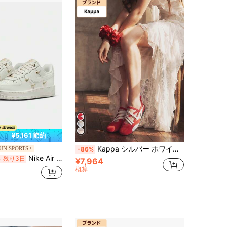
¥5,161 節約
Kappa シルバー ホワイト クロスストラップ メリージェーンシューズ Y2K バレエスタイル 薄底 レトロ カジュアル スポーツ レーシングシューズ
UN SPORTS
-86%
Nike Air Force 1ナイキ ウィメンズ スニーカー エアフォース1 '07 LX "セイル/メタリックゴールド" FV3654-111
%
残り3日
¥7,964
概算