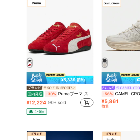
¥5,339 節約
¥
SO FUN SPORTS
Pumaプーマ スピードキャット OG "オールタイムレッド/プーマホワイト" 398846-02
CAMEL CROWN レディース カジュアルスポーツシューズ、オールシーズン
国内発送
-30%
-56%
¥5,861
¥12,224
90+ sold
概算
4-5日