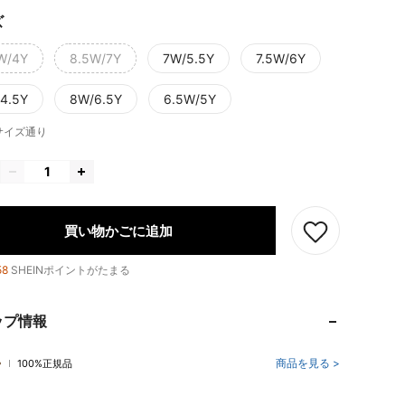
ズ
W/4Y
8.5W/7Y
7W/5.5Y
7.5W/6Y
4.5Y
8W/6.5Y
6.5W/5Y
サイズ通り
買い物かごに追加
58
SHEINポイントがたまる
ップ情報
商品を見る >
100%正規品