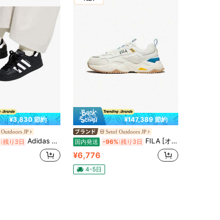
¥3,830 節約
¥147,389 節約
 Outdoors JP
Setof Outdoors JP
Adidas Superstar II Core Black Cloud White Unisex Sneakers
FILA [オブエム]女性スニーカー1RM02053E-138レイフリード運動靴
%
残り3日
国内発送
-96%
残り3日
¥6,776
4-5日