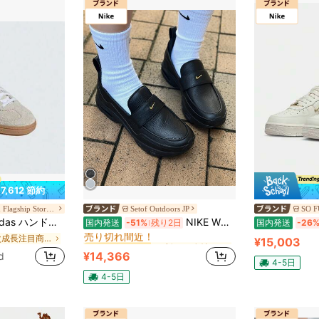
17,612 節約
Glow Haven Flagship Store JP
Setof Outdoors JP
SO F
に 新しい 女性用アウトドアスポーツシューズ
#1 ベストセラー
ディース スニーカー IF6562 クラシック レトロ ローカット カジュアル デイリー ストリートシューズ アルミニウム ブラック
NIKE WOMEN'S AIR MAX PHENOMENA Sneakers
国内発送
-51%
残り2日
国内発送
-26
売り切れ間近！
週次成長注目商品 女性のカジュアルなアスレチックシューズ
に 新しい 女性用アウトドアスポーツシューズ
に 新しい 女性用アウトドアスポーツシューズ
#1 ベストセラー
#1 ベストセラー
¥15,003
売り切れ間近！
売り切れ間近！
¥14,366
d
に 新しい 女性用アウトドアスポーツシューズ
#1 ベストセラー
4-5日
売り切れ間近！
4-5日