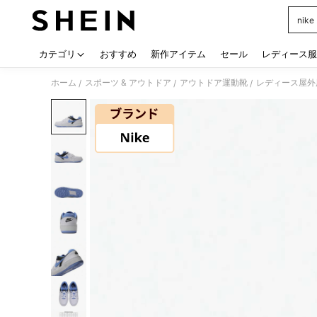
nik
Use up
カテゴリ
おすすめ
新作アイテム
セール
レディース服
ホーム
スポーツ & アウトドア
アウトドア運動靴
レディース屋外
/
/
/