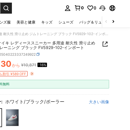
0
0
select.
ンズ服
美容と健康
キッズ
シューズ
バッグ＆リュック
下着＆
Nike ナイキ レディーススニーカー 多用途 耐久性 滑り止め ジムトレーニング ブラック FV5929-102-インポート
e ナイキ レディーススニーカー 多用途 耐久性 滑り止め
レーニング ブラック FV5929-102-インポート
t25040223337249922
130
¥10,871
から
-16%
ICE AND AVAILABILITY
割引 ¥589 OFF
料無料
:
ホワイト/ブラック/ポーラー
大きい画像