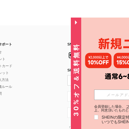
サポート
SNSフォローはこちら：
30%オフ＆送料無料
せ
イント
フトカード
SHEIN STYLE NEWSを購読する
ォレット
入方法
価ルール
問
JP + 81
会員登録した場合、
上、同意頂いたものと
JP + 81
SHEINの限
いつでもSHE
「SHEIN STYLE NEWSの購読には「
利