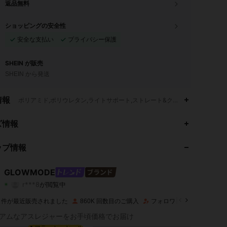
返品無料
ショッピングの安全性
安全な支払い
プライバシー保護
SHEIN が販売
SHEIN から発送
情報
ポリアミド,ポリウレタン,ライトサポート,ストレート&クロスストラップ
ズ情報
4.92
5.1K
2.2M
ップ情報
4.92
5.1K
2.2M
GLOWMODE
r***8
が閲覧中
4.92
5.1K
2.2M
評価
商品
フォロワー
9M 件が最近販売されました
860K 回数目のご購入
フォロワー数急増 13%
アムなアスレジャーをお手頃価格でお届け
4.92
5.1K
2.2M