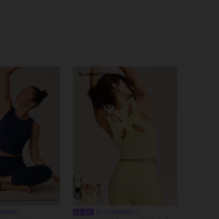
5
WMODE
GLOWMODE