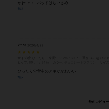
かわいい！パッドはちいさめ
翻訳
s***8
2026/4/22
サイズ感: ぴったり, 身長: 153 cm / 60 in, 重さ: 42 kg / 93 lbs, バスト
サイズ感:
ぴったり
身長:
153 cm / 60 in
重さ:
42 kg / 93 l
ヒップ:
86 cm / 34 in
カラー:
チョコレートブラウン
サイズ
ぴったり♡背中のアキがかわいい
翻訳
他のレビュー