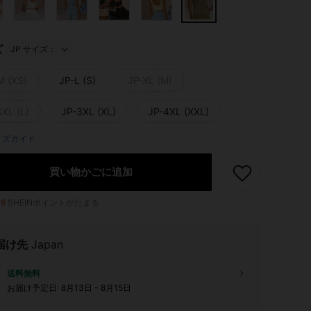
ズ
JP サイズ：
M (XS)
JP-L (S)
JP-XL (M)
XXL (L)
JP-3XL (XL)
JP-4XL (XXL)
イズガイド
買い物かごに追加
16
SHEINポイントがたまる
届け先
Japan
送料無料
お届け予定日:
8月13日 - 8月15日