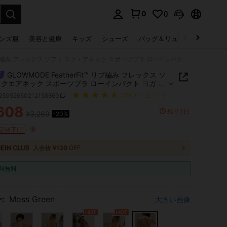
0
0
select.
ンズ服
美容と健康
キッズ
シューズ
バッグ＆リュック
下着＆
GLOWMODE FeatherFit™ リブ編み フレックス ソフト スクエアネック スポーツブラ ローインパクト ヨガ ピラティス スタジオ デイリーカジュアル 取り外し可能パッド 秋冬
GLOWMODE FeatherFit™ リブ編み フレックス ソ
スクエアネック スポーツブラ ローインパクト ヨガ ピ
ス スタジオ デイリーカジュアル 取り外し可能パッ
t25052650212158869
(500+ レビュー)
冬
608
残り3日
¥3,260
-20%
ICE AND AVAILABILITY
定値下げ
入会後
¥130
OFF
料無料
:
Moss Green
大きい画像