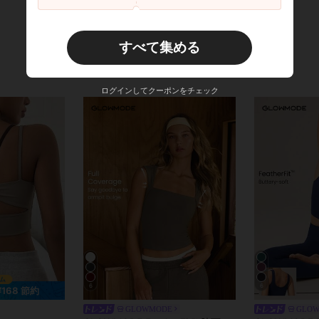
すべて集める
ログインしてクーポンをチェック
6
6
¥168 節約
GLOWMODE
GLO