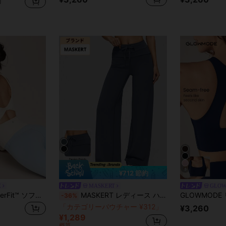
d
5
¥712 節約
E
MASKERT
GLO
GLOWMODE FeatherFit™ ソフトウィン バターのようなやわらかさ ハートネック ツイスト オープンバック 取り外し可能なカップ ロングタンクトップ ヨガ スタジオ デイリーウェア
MASKERT レディース ハイウエスト ドローストリング ワイドレッグ スウェットパンツ、ゆったり フロー スリミング 快適 カジュアル スポーツパンツ
-36%
「カテゴリーバウチャー ¥312」
¥3,260
¥1,289
概算