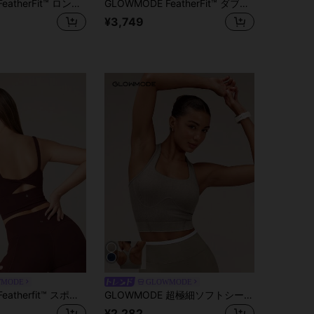
GLOWMODE FeatherFit™ ロング ライン Uバック スポーツブラ タンクトップ、低インパクト、ヨガ、日常使い
GLOWMODE FeatherFit™ ダブルストラップ スポーツブラ ローインパクト ヨガ デイリー
¥3,749
WMODE
GLOWMODE
GLOWMODE Featherfit™ スポーツタンクトップ ツイストバック
GLOWMODE 超極細ソフトシームレス デニムウォッシュ風 スクエアネック レーサーバック タンクトップ 取り外し可能カップ付き トレーニング ワークアウト ジム フィットネスウェア
¥2,282