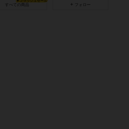
フラッシュセール
すべての商品
フォロー
4.92
5.1K
2.2M
4.92
5.1K
2.2M
コレートブラウン, サイズ: XS
4.92
5.1K
2.2M
4.92
5.1K
2.2M
4.92
5.1K
2.2M
4.92
5.1K
2.2M
コレートブラウン, サイズ: S