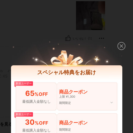
いいね！ (1)
: 86 cm / 34 in, ウエスト: 58 cm / 23 in, ヒップ: 86 cm / 34 in, カラー: チョ
bs
バスト:
86 cm / 34 in
ウエスト:
58 cm / 23 in
スペシャル特典をお届け
:
XS
新規ユーザー
商品クーポン
65
%OFF
上限 ¥1,300
最低購入金額なし
期間限定
いいね！ (0)
新規ユーザー
30
商品クーポン
%OFF
を見る
期間限定
最低購入金額なし