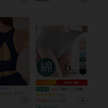
¥446 節約
6枚セット纯色休闲-舒适极简针织面料ショーツオールシーズン対応レディース下着パンツ通気性伸縮性お腹まで包む抗菌功能大きいサイズ
WMODE
国内発送
-23%
GLOWMODE リセット スクエアネック カットアウト スポーツブラ 擦れにくい ボンディング 軽量サポート ヨガ デイリー使用向け
(100+)
¥1,460
100+ sold
QuickShip