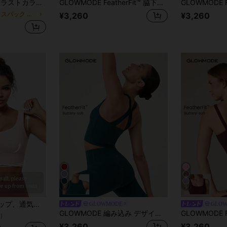
ース クロップドスポーツブラ ライトパッド入り
GLOWMODE FeatherFit™ 脇下丈 スクエアネック ベーシックタンクトップ ヨガ ピラティス スタジオ デイリー 取り外し可能パッド付き
クロスバック 女性用スポーツブラ
¥3,260
¥3,260
7
9
い背中のラインを演出、フィットネスエクササイズに適しています
GLOWMODE
GLO
GLOWMODE 編み込み デザイン タンクトップブラ ローインパクトヨガ デイリー
)
¥3,260
¥3,260