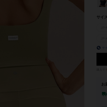
サイ
JP-
JP-
サ
購入で
お