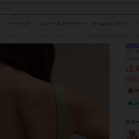
イーズ
 and down arrow keys to navigate search 検索履歴 and 人気ワード. Press Enter to 
ビーチウェア
ジュエリー & アクセサリー
ホーム＆インテリア
メ
ース スポーツウェアトップス
スポーツインナー
/
/
フト 
ラティ
SKU: s
ド 秋
2,
¥
PR
期間限
送
カラー