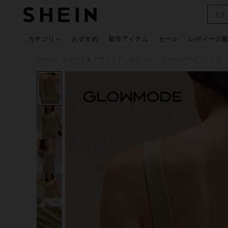
スク
Use up
カテゴリ
おすすめ
新作アイテム
セール
レディース服
ホーム
スポーツ & アウトドア
レディース スポーツウェア
レディ
/
/
/