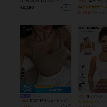
GLOWMODE FeatherFit™ Uバック クロップド アクティブタンクトップ ローインパクト ヨガ デイリー 秋冬
DAZY コントラストカラーストラップ付き レディ
-12%
#2 ベストセラー
¥3,260
¥1,234
70+ sold
23
5
¥220 節約
ヨガタンクトップ、通気性のあるスポーツブラ、衝撃吸収とシェイプ機能付き、美し
Dazy
-2%
DAZY 軽量シェイピング 無地 ミニマリスト スポーツブラ、アウターウェアとしても着用可能
-19%
(1000+