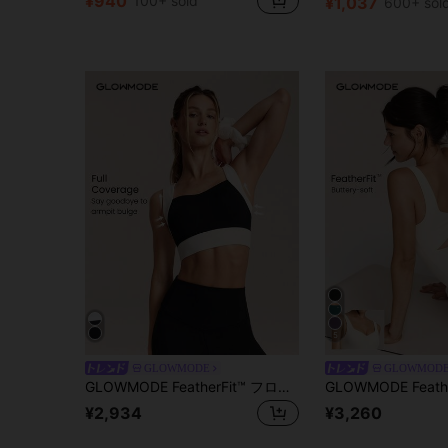
¥940
100+ sold
¥1,037
600+ sol
5
GLOWMODE
GLOWMOD
GLOWMODE FeatherFit™ フロー ダウン バターのようなソフトな肌触り 吸汗速乾 ストレッチ フルカバレッジ 取り外し可能なカップ ハートネック 2トーンスポーツブラ ヨガ ピラティス スタジオ デイリーカジュアルウェア
¥2,934
¥3,260