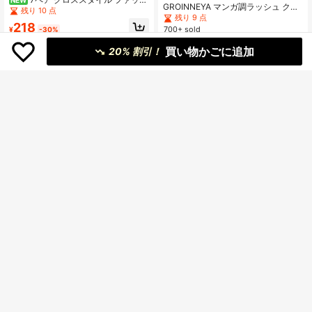
GROINNEYA マンガ調ラッシュ クリ
ョン つけまつげ
残り 10 点
アバンド 自然なクロスウィスピー フ
残り 9 点
218
ェイクアイラッシュ コスプレメイク
700+ sold
¥
-30%
アップツール(QY03) ストリップラッ
322
シュ、ラッシュ、アイラッシュ、フ
¥
-8%
買い物かごに追加
20% 割引！
ェイクラッシュ
¥72 節約
アニメスタイル 厚手 つけまつげ 10
#2 ベストセラー
10ペア以上 つけまつげ
ペア、16mm ナチュラル ドール調ま
残り 5 点
高リピート率
売り切れ間近！
Himirell 10組セット 4-14mm 自然&
つげ、ハロウィン/パーティー/クリス
400+ sold
クリア&クロス&カートゥーンスタイ
マスメイクに適しています、つけま
#2 ベストセラー
#2 ベストセラー
10ペア以上 つけまつげ
10ペア以上 つけまつげ
286
ルつけまつげ、透明ステム、韓国&日
つげストリップ
2.6k+ sold
高リピート率
高リピート率
売り切れ間近！
売り切れ間近！
¥
-20%
残り2日
本スタイルストリップつけまつげ、
#2 ベストセラー
10ペア以上 つけまつげ