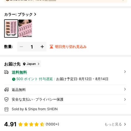
ップツール パーティー 旅行 (MSC14) ストリッ
#
7
ベストセラー
2～10組 つけまつげ
プラッシュ、ラッシュ、アイラッシュ、フェイク
ラッシュ
カラー: ブラック
数量:
明日売り切れ見込み
お届け先
Japan
送料無料
500 ポイント 付与遅延
お届け予定日:
8月12日 - 8月14日
返品無料
安全な支払い · プライバシー保護
Sold by & Ships from: SHEIN
4.91
(1000+)
もっと見る