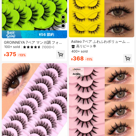
¥56 節約
Asiteo 7ペア ふわふわボリューム マ
GROINNEYA 7ペア マンガ調 フォー
ンガ風 カートゥーン ウェットルック
高リピート率
ク ミンク まつげ キャットアイ まつ
100+ sold
(1000+)
つけまつげ、クラシックマンガアイ
げ アニメ 付け まつげ ナチュラルル
400+ sold
375
つけまつげ、しっとり見え、クリア
ック フワフワ ウィスピー まつげ エ
¥
-13%
368
バンド、クロス ウィスピー ドラマチ
クステンション メイクアップツール
¥
-11%
ック 3D フェイクミンク つけまつ
(GA01)
げ、フォトジェニック & ナチュラル
な見た目のまつげエクステンション
メイク、旅行、パーティーに適して
います