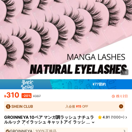
1/8
¥77節約
310
-20%
残り2日
¥
¥387
入会後
¥15
OFF
GROINNEYA 10ペア マンガ調ラッシュ ナチュラ
4.91
(
1000+
)
ルルック アイラッシュ キャットアイ ラッシ
ュ クロス 太め ミンクラッシュ アニメ フォ
GROINNEYA
100%正規品
ールスアイラッシュ エクステンション メイクア