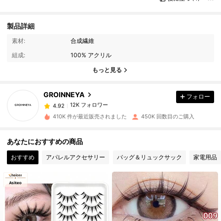
製品詳細
12K フォロワー
4.92
素材:
合成繊維
組成:
100% アクリル
12K フォロワー
4.92
もっと見る
GROINNEYA
フォロー
12K フォロワー
4.92
8***5
は
1日前
に購入しました
410K 件が最近販売されました
450K 回数目のご購入
12K フォロワー
4.92
あなたにおすすめの商品
おすすめ
アパレルアクセサリー
バッグ＆リュックサック
家電用品
12K フォロワー
4.92
12K フォロワー
4.92
12K フォロワー