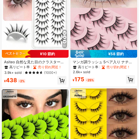
4.92
12K フォロワー
4.92
12K フォロワー
4.92
10
¥10 節約
¥58 節約
12K フォロワー
4.92
Asiteo 自然な見た目のクラスター付
マンガ調ラッシュ 5ペア入り ナチュ
け睫毛10ペア、短い茎の透明な睫毛
ラル ウィスピー ソフト フォルスア
高リピート率
売り切れ間近！
高リピート率
売り切れ間近！
でキャラクター風メイクが楽しめ
イラッシュ
2.6k+ sold
3.9k+ sold
(1000+)
る、カートゥーンスタイルのアイメ
12K フォロワー
4.92
175
438
イクやストリップ付け睫毛に適して
¥
-25%
¥
-2%
います