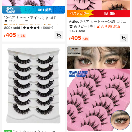
¥61 節約
#5 ベストセラー
に ふわふわ つけまつげ
¥8 節約
高リピート率
10ペア キャットアイ つけまつげ 自
Asiteo 7ペア カートゥーン調 つけま
然な ふわふわ 3D 太さ ボリューム D
#5 ベストセラー
#5 ベストセラー
に ふわふわ つけまつげ
に ふわふわ つけまつげ
つげ、ナチュラル&ロングタイプ つ
カール ウィスピー つけまつげ エク
高リピート率
売り切れ間近！
高リピート率
高リピート率
800+ sold
(1000+)
けまつげ、アニメ調 細いストリップ
ステンションのようなつけまつげパ
1.4k+ sold
#5 ベストセラー
に ふわふわ つけまつげ
尖った先端の付け睫毛、デイリーメ
405
ック ストリップつけまつげ
¥
-13%
405
イク、コスプレ、パーティーに適
高リピート率
¥
-2%
し、再利用可能
7ペア クロススタイル ファッシ
NEW