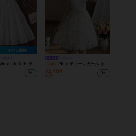
¥475 節約
ide Kids
Pitira
ィーンガールズ エレガント ホワイト ホローレース リボン スリップ Vネック Aラインドレス、夏休み
Pitira ティーンガール ホワイト フローラル メッシュ 刺繍 スパゲッティストラップ ラッフルヘム Aラインドレス、エレガント ヴィンテージ フォーマル ウェディング セレモニー 卒業式 サマー
-24%
¥2,404
概算