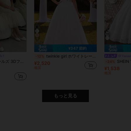
5
¥347 節約
twinkle girl ホワイトレース コントラストメッシュ ノースリーブ Aラインドレス、フラワーガール ウェディングパーティー 晩餐会ドレス
ds
Vintas
-12%
ョン キャップスリーブ エレガントドレス
SHEIN Vintaside Kids テ
-24%
¥2,520
概算
¥1,538
概算
もっと見る