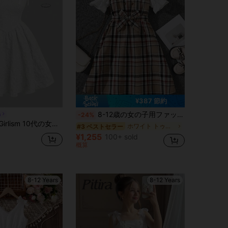
¥387 節約
8-12歳の女の子用ファッションカジュアルスポーツドレス、シャツ襟チェック柄パッチワークドレス、レディライクなスタイルの夏ドレス、素敵なギフト
m
-24%
ガントな無地白色ジャガード織りキャミソールドレス リボン付き、フォーマルな機会、パーティー、デイリー着用に
ホワイト トゥイーンの女の子のドレス
#3 ベストセラー
¥1,255
100+ sold
概算
8-12 Years
8-12 Years