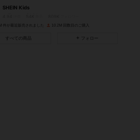
SHEIN Kids
4.94
54K
809K
評価
商品
フォロワー
ルー, サイズ: 8Y
.1M 件が最近販売されました
10.2M 回数目のご購入
4.94
54K
809K
すべての商品
フォロー
4.94
54K
809K
4.94
54K
809K
4.94
54K
809K
4.94
54K
809K
4.94
54K
809K