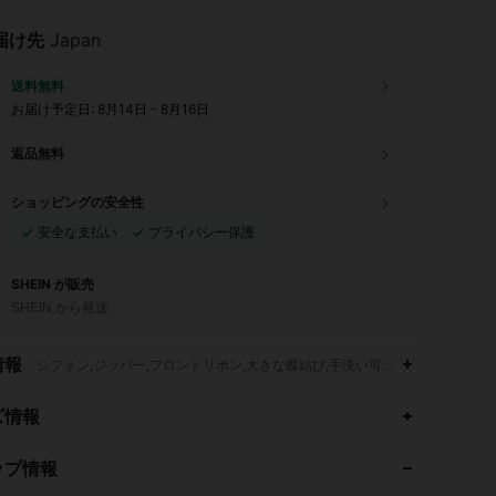
届け先
Japan
送料無料
お届け予定日:
8月14日 - 8月16日
返品無料
ショッピングの安全性
安全な支払い
プライバシー保護
SHEIN が販売
SHEIN から発送
情報
シフォン,ジッパー,フロントリボン,大きな蝶結び,手洗い可,ドライクリーニン
ズ情報
4.94
54K
809K
ップ情報
4.94
54K
809K