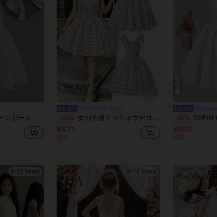
MODELY Kids
Girlis
ガード ホルター リボン エレガントドレス
女の子用ドットボウデコレーションキャミソールドレス、ウエストシェイプAラインサマードレス、エレガントなホリデードレス
SHEIN Girlism 10代の女の子用 エレ
-44%
-47%
¥871
¥901
概算
概算
8-12 Years
8-12 Years