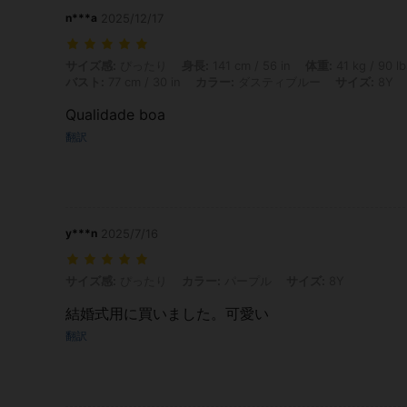
n***a
2025/12/17
サイズ感: ぴったり, 身長: 141 cm / 56 in, 体重: 41 kg / 90 lbs, ウエスト
サイズ感:
ぴったり
身長:
141 cm / 56 in
体重:
41 kg / 90 lb
バスト:
77 cm / 30 in
カラー:
ダスティブルー
サイズ:
8Y
Qualidade boa
翻訳
y***n
2025/7/16
サイズ感: ぴったり, カラー: パープル, サイズ: 8Y
サイズ感:
ぴったり
カラー:
パープル
サイズ:
8Y
結婚式用に買いました。可愛い
翻訳