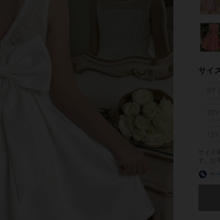
サイ
8Y 
10Y
12Y
サイズ
す。お
サ
申し訳