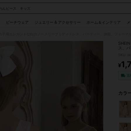
わんピース キッズ
 and down arrow keys to navigate search 検索履歴 and 人気ワード. Press Enter to 
ビーチウェア
ジュエリー & アクセサリー
ホーム＆インテリア
メ
N 女の子用エレガントな白のノースリーブミディドレス、パーティー、休暇、フォー
SHE
ス、パ
日、パ
SKU: s
1,
¥
PR
送
カラー