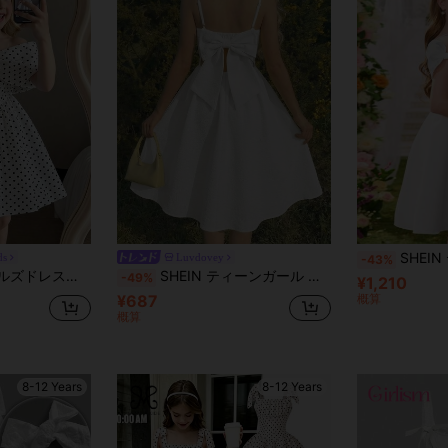
SHEIN ティーンガールズ エレガントでプリンセス風 
ds
Luvdovey
-43%
ルドレスフリルリボンピンクドレス、春/夏、カジュアルバケーション外出
SHEIN ティーンガール 無地 バックリボン装飾 キャミソールワンピース
-49%
¥1,210
¥687
概算
概算
8-12 Years
8-12 Years