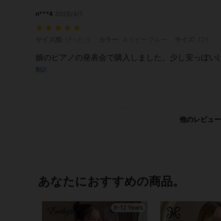
n***4
2026/4/1
サイズ感: ぴったり, カラー: ネイビーブルー, サイズ: 12Y
サイズ感:
ぴったり
カラー:
ネイビーブルー
サイズ:
12Y
娘のピアノの発表会で購入しました。少し安っぽい
翻訳
他のレビュー
あなたにおすすめの商品。
8-12 Years