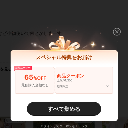
けど小物使いで何とかしまーす！
いいね！ (1)
スペシャル特典をお届け
新規ユーザー
を見る
商品クーポン
65
%OFF
上限 ¥1,300
最低購入金額なし
期間限定
すべて集める
8-12 Years
8-12 Years
ログインしてクーポンをチェック