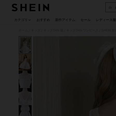
白 
Use up
カテゴリ
おすすめ
新作アイテム
セール
レディース服
ホーム
キッズ
キッズGirls 服
キッズGirls ワンピース
SHEI
/
/
/
/