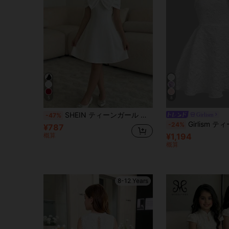
5
8
SHEIN ティーンガール フィットドレス リボン装飾 フレアスカート ストラップレス ミニドレス エレガントドレス オフショルダー リボン ドレス リボンノットショルダー ドレス ホワイトリボンドレス ホワイトドレス
Girlism
-47%
Girlism ティーンガール ホワイト ジャ
-24%
¥787
概算
¥1,194
概算
8-12 Years