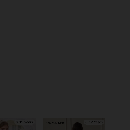
4.94
54K
809K
8-12 Years
8-12 Years