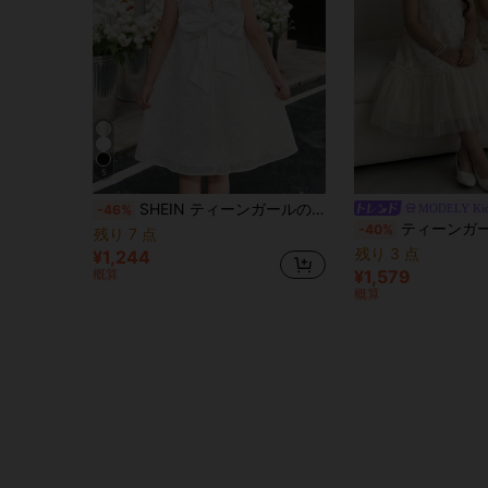
5
SHEIN ティーンガールのバックレス リボン装飾 ラウンドネック ノースリーブ 刺繍ドレス
MODELY Ki
-46%
ティーンガールズ 3Dフラワーボタンデコレーシ
-40%
残り 7 点
残り 3 点
¥1,244
概算
¥1,579
概算