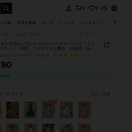
0
0
select.
ンズ服
美容と健康
キッズ
シューズ
バッグ＆リュック
下着＆
マルな機会、結婚式、誕生日、パフォーマンスなどに適しています
IN 女の子用エレガントな白のノースリーブミディドレ
ーティー、休暇、フォーマルな機会、結婚式、誕生
フォーマンスなどに適しています
k260323174381530113054
(1000+ レビュー)
790
ICE AND AVAILABILITY
料無料
:
ホワイト
大きい画像