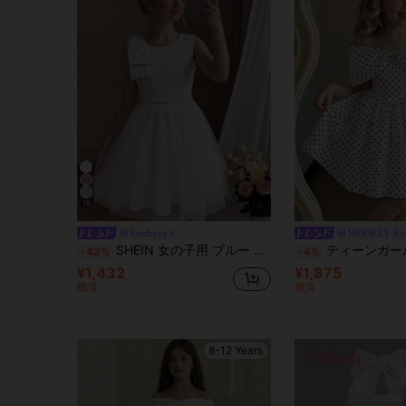
16
Enchyza
MODELY Ki
SHEIN 女の子用 ブルー ノースリーブ ラウンドネック ドレス。フワフワのスカートが女の子の体型に合うよう設計されています。ウエストデザインは比率を美しく見せ、スカートの3Dエフェクトを引き立てます。肩にはプリーツデザイン、ウエストラインにはパールの装飾が施され、洗練された雰囲気と式典的な感触を演出します。洗練された装飾とかわいらしいシルエットを組み合わせ、子供の誕生日会、休日の祝賀会、その他のセミフォーマルな機会に適しています。
ティーンガールズドレス、エレガントカジュアルバケーション、オフショルダーリボンショート丈フ
-42%
-4%
¥1,432
¥1,875
概算
概算
8-12 Years