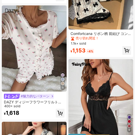
#1 ベストセラー
カジュアルヤング レディースパジャマセット
売り切れ間近！
Comfortcana リボン柄 前結び コン
トラストレース ベルベットセット、
#1 ベストセラー
#1 ベストセラー
カジュアルヤング レディースパジャマセット
カジュアルヤング レディースパジャマセット
ホワイトセットリボンタイ、秋冬ウ
1.1k+ sold
売り切れ間近！
売り切れ間近！
ェア、快適
#1 ベストセラー
カジュアルヤング レディースパジャマセット
1,153
¥
-4%
売り切れ間近！
5
#魅力的なパターン
DAZY ディジーフラワーフリルトリ
ム 半袖&ショーツ パジャマセット レ
400+ sold
ディース
1,618
¥
9