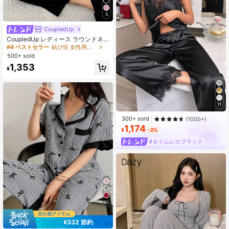
5
CoupledUp
CoupledUp レディース ラウンドネ
ックレタープリント半袖Tシャツと巾
#4 ベストセラー
結び目 女性用パジャマ
着カジュアルショーツ、パジャマセ
500+ sold
ット
1,353
¥
11
300+ sold
(1000+)
1,174
¥
-2%
#タイムレスブラック
10
¥332 節約