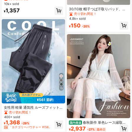
グ ウエスト、多用途 (ストライプパ
#1 ベストセラー
に 手頃な価格で便利な必需品 ボディケアツール
10k+ sold
売り切れ間近！
売り切れ間近！
ターンランダム) 春、エフォートレス
売り切れ間近！
30/10枚 帽子つば汗取りパッド、シ
#1 ベストセラー
に カジュアル カジュアルパンツ
1,357
スタイル
¥
ャツ襟汗取りガード、帽子裏汗取り
#1 ベストセラー
#1 ベストセラー
に 手頃な価格で便利な必需品 ボディケアツール
に 手頃な価格で便利な必需品 ボディケアツール
売り切れ間近！
パッチ、白 通気性吸汗パッド、汗防
4.8k+ sold
売り切れ間近！
売り切れ間近！
止・汚れ防止、不織布、手頃なフィ
#1 ベストセラー
に 手頃な価格で便利な必需品 ボディケアツール
150
ットネス・旅行・新学期必需品
¥
-20%
売り切れ間近！
15
¥561 節約
女性用 軽量 通気性 ルーズフィット
カプリパンツ、吸湿速乾 スポーツズ
売り切れ間近！
ボン 夏 アウトドア サイクリング ラ
400+ sold
ンニング、無地
1,368
春秋新作 単色レース縁取り
国内発送
¥
-29%
キュートなゆったりプリンセス風 チ
「カテゴリーバウチャー ¥156」
2,937
¥
-27%
最終日
ュールパジャマセット ホームウェア