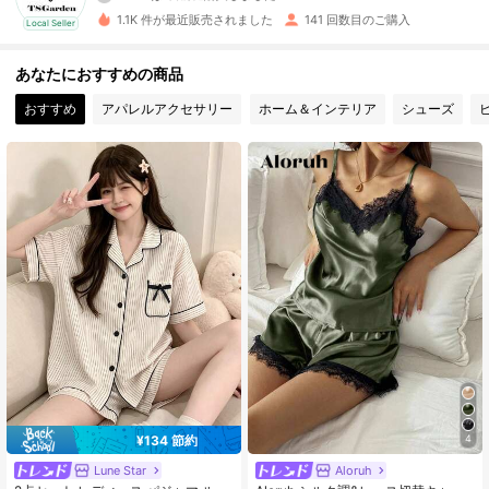
41 フォロワー
4.53
1.1K 件が最近販売されました
141 回数目のご購入
Local Seller
41 フォロワー
4.53
あなたにおすすめの商品
おすすめ
アパレルアクセサリー
ホーム＆インテリア
シューズ
41 フォロワー
4.53
41 フォロワー
4.53
41 フォロワー
4.53
41 フォロワー
4.53
41 フォロワー
4.53
¥134 節約
4
Lune Star
Aloruh