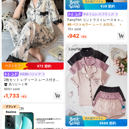
¥39 節約
#タイムレスブラック
FairyFlirt コントラストレースキャミ
ソールパジャマナイトドレス
#6 ベストセラー
レース 女性用スリープドレス
70+ sold
942
¥
-4%
¥72 節約
#花柄パジャマ
#1 ベストセラー
刺繍 女性用パジャマ
高リピート率
2枚セット レディース レース付きパ
ジャマ - コントラストカラー 半袖ト
#1 ベストセラー
#1 ベストセラー
刺繍 女性用パジャマ
刺繍 女性用パジャマ
ップ&ロングパンツセット、カジュア
900+ sold
高リピート率
高リピート率
ルで快適、オールシーズン、2点セッ
#1 ベストセラー
刺繍 女性用パジャマ
1,733
ト
¥
-4%
高リピート率
¥686 節約