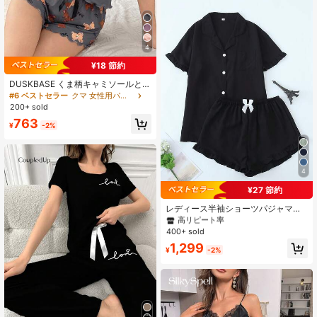
4
¥18 節約
DUSKBASE くま柄キャミソールとシ
ョーツのパジャマセット 2点
#6 ベストセラー
クマ 女性用パジャマ
200+ sold
763
¥
-2%
4
¥27 節約
#6 ベストセラー
結び目 女性用パジャマ
高リピート率
レディース半袖ショーツパジャマセ
ット フリル付き 無地
#6 ベストセラー
#6 ベストセラー
結び目 女性用パジャマ
結び目 女性用パジャマ
400+ sold
高リピート率
高リピート率
#6 ベストセラー
結び目 女性用パジャマ
1,299
¥
-2%
高リピート率