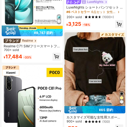
LuxeNights
LuxeNights ショートパンツセット 3
着組 ハート刺繍 ポケットデザイン
#6 ベストセラー
6点セット 女性用パジャマ
半袖 シルク調
200+ sold
(1000+)
3,125
¥
-18%
¥8,747 節約
Realme
Realme C71 SIMフリースマートフォ
ン 6GB+128GB/8GB+256GB グロー
700+ sold
バル版 4G LTE、Android 15、50MP
17,484
¥
-33%
AIカメラ、120Hzディスプレイ、60
00mAh大容量バッテリー、45W急速
充電、オクタコアチップセット、ア
ダプターなし
¥65 節約
カスタマイズ可能な女性用スポーツT
シャツ、パーソナライズされたギフ
900+ sold
(100)
ト、独自のテキストと写真を追加、