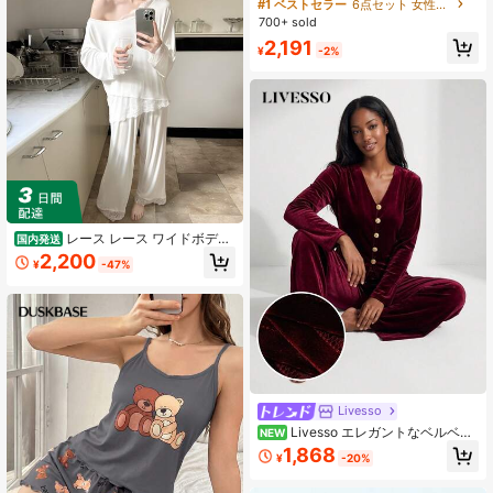
カジュアル 半袖トップ ショーツ レ
#1 ベストセラー
6点セット 女性用パジャマ
ディースパジャマ
700+ sold
2,191
¥
-2%
レース レース ワイドボディ
国内発送
パジャマ 女（おんな） 春と秋 新作
2,200
¥
-47%
長袖 ズボン本 シンプル 緩やか 甘い
ルームウェア
Livesso
Livesso エレガントなベルベッ
NEW
ト製レディースパジャマセット 秋冬
1,868
¥
-20%
用