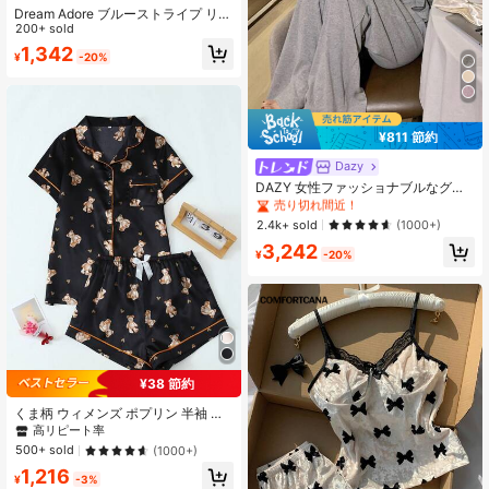
Dream Adore ブルーストライプ リボ
ン柄パッチワーク コントラストカラ
200+ sold
ー ラペル 半袖 パンツ パジャマセッ
1,342
¥
-20%
ト レディース
¥811 節約
Dazy
#1 ベストセラー
グレー 女性用ラウンジセット
売り切れ間近！
DAZY 女性ファッショナブルなグレ
ーリブニットラウンジセット、カー
#1 ベストセラー
#1 ベストセラー
グレー 女性用ラウンジセット
グレー 女性用ラウンジセット
ディガン、キャミソール、ワイドレ
売り切れ間近！
売り切れ間近！
2.4k+ sold
(1000+)
ッグパンツの3点セット
#1 ベストセラー
グレー 女性用ラウンジセット
3,242
¥
-20%
売り切れ間近！
¥38 節約
くま柄 ウィメンズ ポプリン 半袖 シ
ョーツ パジャマセット
高リピート率
500+ sold
(1000+)
1,216
¥
-3%