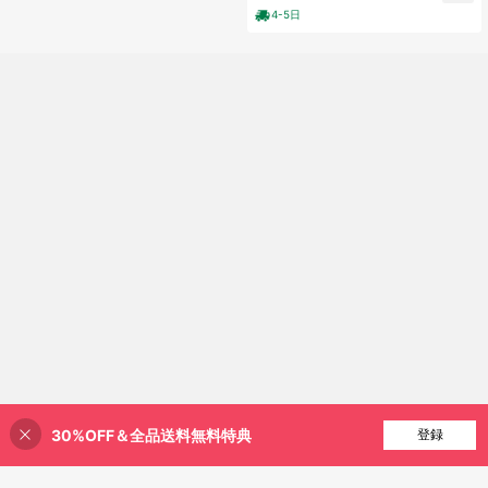
4-5日
30%OFF＆全品送料無料特典
買い物かごに追加
登録
27% 割引！