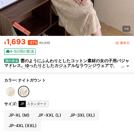
1/6
1,693
-27%
最終日
¥
¥2,335
4-5日間の配達
雲のようにふんわりとしたコットン素材の女の子用パジャ
国内発送
マドレス。ゆったりとしたカジュアルなラウンジウェアで、
お家での睡眠にも外出時にも快適です。春、夏、秋のナイト
ウェアに最適です
カラー: ナイトガウン
サイズ
:
JP
スタンダード
JP-XL
(M)
JP -XXL
(L)
JP-3XL
(XL)
JP-4XL
(XXL)