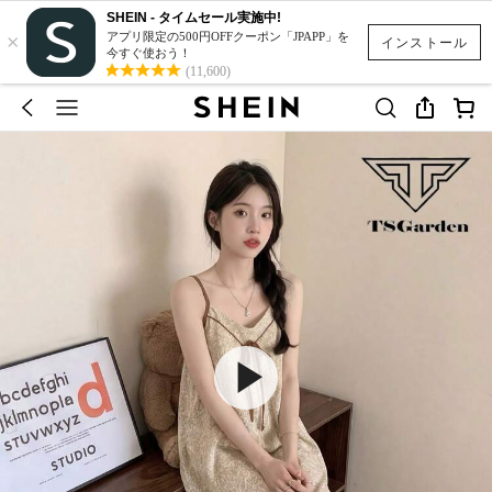
SHEIN - タイムセール実施中!
×
アプリ限定の500円OFFクーポン「JPAPP」を
インストール
今すぐ使おう！
(11,600)