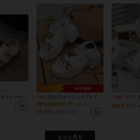
5
¥44 節約
ウォーキングシューズ、通気性のあるロマンスポーツビーチサンダル
1足のファッショナブルで美しい女の子用厚底サンダル、スタイリッシュで雰囲気があり、夏の屋外着用に最適です。
1ペア 子供/女の子用サンダル。メインのアッ
-3%
-20%
滑り止めラバーアウトソール キッズフラットサンダル
#6 ベストセラー
¥924
100+ s
¥1,423
200+ sold
もっと見る