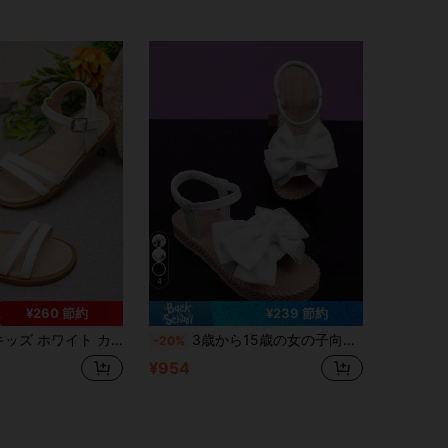
4
¥260 節約
¥239 節約
ンダル ビーチとアウトドアプレイに適しています。ビーチ、バケーション、誕生日パーティー、イースター、結婚式、学校再開、日常カジュアル、パーティーなど様々なシーンに適しています。春/夏スタイルサンダル。
3歳から15歳の女の子向け 1ペア プラスサイズ ホワイト フラットサンダル、無地 PUストラップにリボンデコ、ストラップはマジックテープ式、ラウンドトウ オープントウ快適かわいいロマンサンダル、デイリー カジュアル 旅行 休暇 春夏新作
-20%
¥954