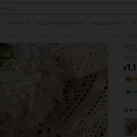
イーズ
 and down arrow keys to navigate search 検索履歴 and 人気ワード. Press Enter to 
ビーチウェア
ジュエリー & アクセサリー
ホーム＆インテリア
メ
ル
/
ガール
ップ 
外遊び
SKU: s
1,
¥
PR
送
カラー