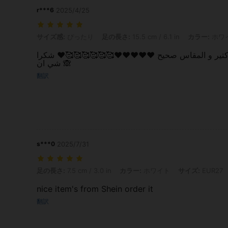
r***6
2025/4/25
サイズ感: ぴったり, 足の長さ: 15.5 cm / 6.1 in, カラー: ホワイト, サイズ
サイズ感:
ぴったり
足の長さ:
15.5 cm / 6.1 in
カラー:
ホワ
 كتير و المقاس صحيح ❤️❤️❤️❤️❤️🥰🥰🥰🥰🥰🥰❤️ شكرا
شي ان 🙈
翻訳
s***0
2025/7/31
足の長さ: 7.5 cm / 3.0 in, カラー: ホワイト, サイズ: EUR27
足の長さ:
7.5 cm / 3.0 in
カラー:
ホワイト
サイズ:
EUR27
nice item's from Shein order it
翻訳