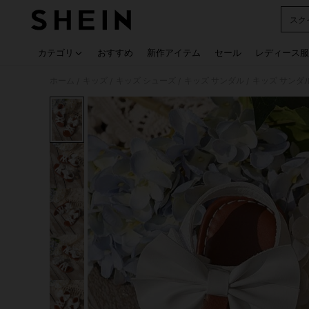
スク
Use up
カテゴリ
おすすめ
新作アイテム
セール
レディース服
ホーム
キッズ
キッズ シューズ
キッズ サンダル
キッズ サンダ
/
/
/
/