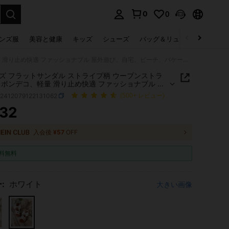
0
0
select.
ンズ服
美容と健康
キッズ
シューズ
バッグ＆リュック
下着＆
ガールズ フラットサンダル ストライプ柄 ウーブンストラップ リボンデコ、軽量 滑り止め快適 ファッショナブル 屋外遊び、自宅、ビーチ、バケーション用
ズ フラットサンダル ストライプ柄 ウーブンストラ
リボンデコ、軽量 滑り止め快適 ファッショナブル 屋
、自宅、ビーチ、バケーション用
k2412079122131062
(500+ レビュー)
132
ICE AND AVAILABILITY
入会後
¥57
OFF
料無料
:
ホワイト
大きい画像