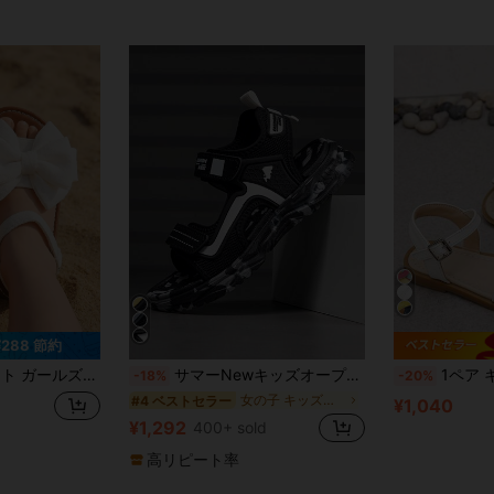
¥288 節約
バンド デザイン、ソフトソール カジュアル ビーチシューズ、夏に必需品
サマーNewキッズオープントゥサンダル、男女兼用通気性滑り止め ソフトボトム ビーチシューズ、軽量アスレチックサンダル 学校、ビーチ、デイリーカジュアル、スポーツに適しています
1ペア キッズ ホワイト カジュアル 軽量 かわいい 調整可能なストラップ フラットサ
-18%
-20%
女の子 キッズスポーツサンダル
#4 ベストセラー
¥1,040
¥1,292
400+ sold
高リピート率