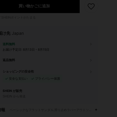
買い物かごに追加
7
SHEINポイントがたまる
届け先
Japan
送料無料
お届け予定日:
8月13日 - 8月15日
返品無料
ショッピングの安全性
安全な支払い
プライバシー保護
SHEIN が販売
SHEIN から発送
情報
ベーシックなフラットサンダル,滑り止めラバーアウトソール,耐摩耗性,フッ