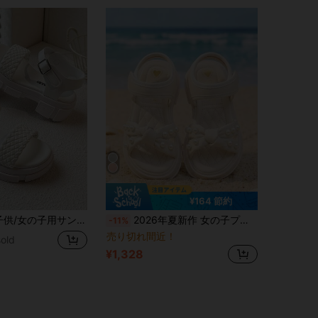
¥164 節約
パーは白色。クリスクロスのシューレースは白とピンクの組み合わせ。足首にはメタルのバックルがあります。
2026年夏新作 女の子プリンセスシューズ、ソフトソール 柔軟 滑り止め、子供用デイリー アウトドア ビーチサンダル
-11%
売り切れ間近！
old
¥1,328