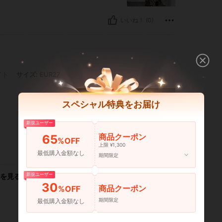
いいね！ (0)
: EUR27
イト
サイズ:
EUR27
スペシャル特典をお届け
新規ユーザー
商品クーポン
65
%OFF
上限 ¥1,300
いいね！ (0)
最低購入金額なし
期間限定
新規ユーザー
を見る
30
商品クーポン
%OFF
期間限定
最低購入金額なし