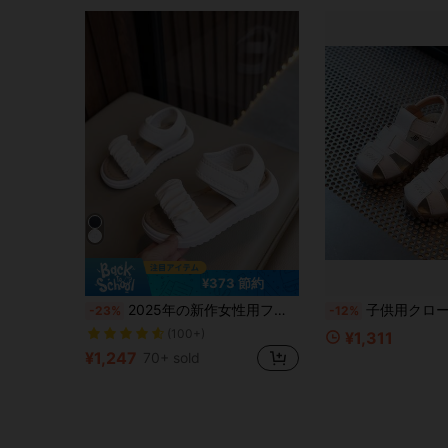
¥373 節約
2025年の新作女性用フラットサンダル、ソフトで快適な滑り止め、軽量、ビーチサンダル(ベージュ、サイズは大きめなので実際の足の長さに応じて半サイズ下をオーダーしてください)
子供用クローズドトゥサンダル、夏用男女兼用ソフトボトム 滑り止め幼児
-23%
-12%
(100+)
¥1,311
¥1,247
70+ sold