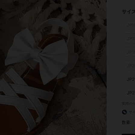
サイ
JP1
JP1
JP1
JP2
JP2
JP2
実際の
サ
数量: