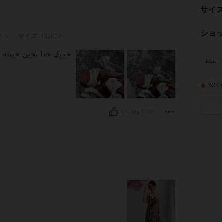
サイ
ショ
: EUR29
イト
サイズ:
EUR29
جميل جدا يجنن حبيته
52
いいね！ (1)