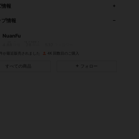
4.88
28
532
ズ情報
4.88
28
532
ップ情報
4.88
28
532
NuanFu
5***1
が閲覧中
4.88
28
532
評価
商品
フォロワー
K 件が最近販売されました
4K 回数目のご購入
4.88
28
532
すべての商品
フォロー
4.88
28
532
4.88
28
532
4.88
28
532
4.88
28
532
4.88
28
532