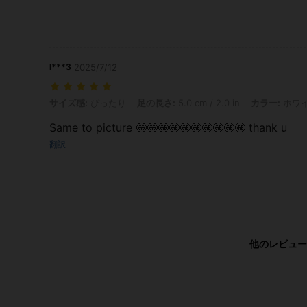
l***3
2025/7/12
サイズ感: ぴったり, 足の長さ: 5.0 cm / 2.0 in, カラー: ホワイト, サイズ
サイズ感:
ぴったり
足の長さ:
5.0 cm / 2.0 in
カラー:
ホワ
Same to picture 🤩🤩🤩🤩🤩🤩🤩🤩🤩🤩 thank u
翻訳
他のレビュー