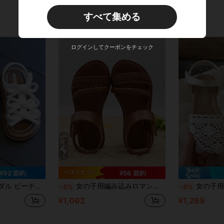
すべて集める
ログインしてクーポンをチェック
6
¥92 節約
¥56 節約
 ファッション 万能 室内用 ソフトソール 快適
女の子用編み込みロマンサンダル 1ペア、丸トゥ、厚手のエラスティックバンド デザイン、フラット 快適、夏のカジュアル、ビーチ、バケーション、アウトドア活動に適しています
女の子用 中空編み 滑り止め フラットト
-5%
-8%
¥1,062
¥1,289
d