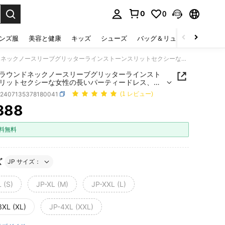
0
0
select.
ンズ服
美容と健康
キッズ
シューズ
バッグ＆リュック
下着＆
豪華なラウンドネックノースリーブグリッターラインストーンスリットセクシーな女性の長いパーティードレス、ウェディングゲストドレス、フォーマルドレス、イブニングドレス
ラウンドネックノースリーブグリッターラインスト
リットセクシーな女性の長いパーティードレス、ウ
ングゲストドレス、フォーマルドレス、イブニング
z2407135378180041
(1 レビュー)
388
ICE AND AVAILABILITY
料無料
ズ
JP サイズ：
 (S)
JP-XL (M)
JP-XXL (L)
3XL (XL)
JP-4XL (XXL)