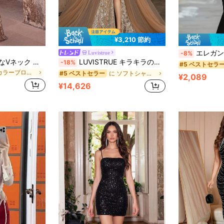
¥3,210 節約
エレガントな女性用ブラックハイスリットボ
Luvistrue
-8%
ADYCE エレガントなVネック スパゲッティストラップ ウエストマーク バックレス ボディコン スパンコール トレーン付き 誕生日 プロムドレス ホームカミング ウェディングゲスト フォーマルディナー パーティー用
LUVISTRUE キラキラのスパンコール&ダイヤモンド装飾 パーティー フォーマル イブニングドレス、女性用 無地 ノースリーブ ボディコン ドレス スリット入り ウェディング 秋
-18%
#5 ベストセラ
に カラーブロック ブロックイブニングドレス
に ソフトシャンパン 女性用フォーマル&イブニングドレス
#5 ベストセラー
¥2,089
¥14,626