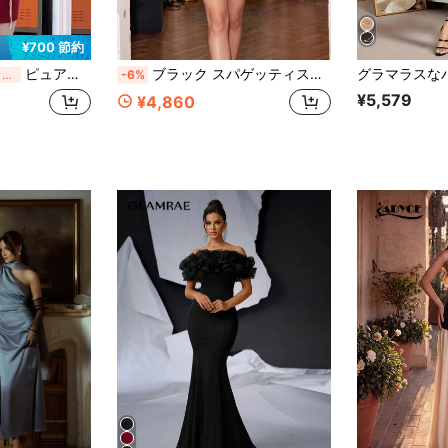
¥700 節約
ピュアセクシースタイルのキャミソールドレス、長めの透け感シャツ付きで日焼け防止、セクシーな夏のフレンチエレガントセットアップ、ロングスカートキャミソール、パーティーコーデ
ブラック スパゲッティストラップ スパンコール ボディコン ミニドレス、セクシー パーティー ナイトクラブ イブニングガウン
過去10時間
-6%
¥5,579
¥4,860