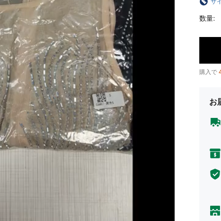
サ
数量:
購入で
お