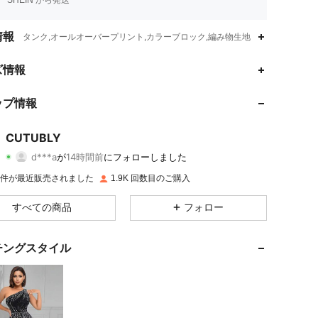
SHEIN から発送
情報
タンク,オールオーバープリント,カラーブロック,編み物生地
ズ情報
4.91
47
25K
4.91
47
25K
ップ情報
4.91
47
25K
4.91
47
25K
CUTUBLY
d***a
が
14時間前
にフォローしました
4.91
47
25K
評価
商品
フォロワー
4.91
47
25K
1K 件が最近販売されました
1.9K 回数目のご購入
4.91
47
25K
すべての商品
フォロー
4.91
47
25K
4.91
47
25K
チングスタイル
4.91
47
25K