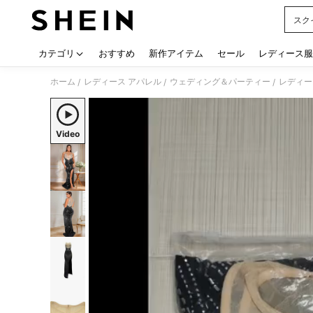
スク
Use up
カテゴリ
おすすめ
新作アイテム
セール
レディース服
ホーム
レディース アパレル
ウェディング＆パーティー
レディー
/
/
/
Video