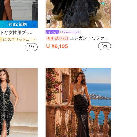
¥182 節約
ディコンドレス、ロングイブニングガウン ウェディング 春 パーティー 秋
kamazing
エレガントなファッション イブニングパーティー ボール フリル フローラル ウェディングパーティー ドレス ブラック 秋
-6%
残り2日
に スプリットタイ 女性用パーティーウェア
ー
¥6,105