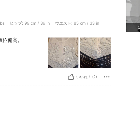
 99 cm / 39 in, ウエスト: 85 cm / 33 in, バスト: 76 cm / 30 in, カラー: ブラック, サ
lbs
ヒップ:
99 cm / 39 in
ウエスト:
85 cm / 33 in
價位偏高。
いいね！ (2)