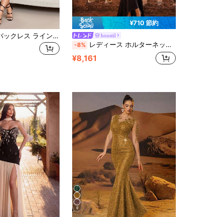
¥710 節約
グラマラスなバックレス ラインストーン装飾 ボディコン スプリットヘム セクシー イブニングガウン、フォーマル マキシドレス、ウェディングゲストドレス 春 ブラック パーティー 秋
houstil
レディース ホルターネック プリーツ エレガント バックレス ドローストリング パーティードレス Vネック ウェディング ブラック 秋
-8%
¥8,161
9