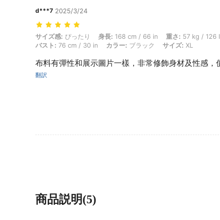
d***7
2025/3/24
サイズ感: ぴったり, 身長: 168 cm / 66 in, 重さ: 57 kg / 126 lbs, ヒップ:
サイズ感:
ぴったり
身長:
168 cm / 66 in
重さ:
57 kg / 126 
バスト:
76 cm / 30 in
カラー:
ブラック
サイズ:
XL
布料有彈性和展示圖片一樣，非常修飾身材及性感，
翻訳
商品説明(5)