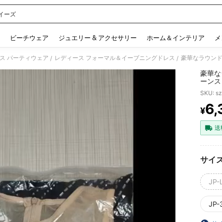
イーズ
 and down arrow keys to navigate search 検索履歴 and 人気ワード. Press Enter to 
ビーチウェア
ジュエリー & アクセサリー
ホーム＆インテリア
メ
ス パーティウェア
レディース フォーマル＆イーブニングドレス
/
/
豪華な
ーンス
ェディ
SKU: s
ドレス
6,
¥
PR
送
サイ
JP-L
JP-