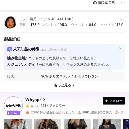
役に立つ
(0)
モデル着用アイテム:
JP-4XL (1XL)
身長：
173.0
バスト：
105.0
ウェスト：
84.0
ヒップ：
115.0
製品詳細
人工知能の特徴
詳細に基づいて作成
編み物生地:
ニットのような肌触りで、心地よい見た目。
カジュアル:
デイリーに活躍する、リラックス感のあるスタイル。
148K フォロワー
4.80
組成:
96% ポリエステル, 4% ポリウレタン
148K フォロワー
4.80
もっと見る
Whyspr
フォロー
148K フォロワー
4.80
c***g
は
1日前
に購入しました
200K 件が最近販売されました
96K 回数目のご購入
フォロ
148K フォロワー
4.80