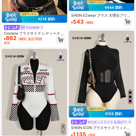
¥444 節約
SHEIN EZwear プラス 大理石プリン
¥216 節約
ト モックネック メッシュ ブラなし
543
¥
-45%
ボディスーツ
Coolane
Coolane プラスサイズ レディース 無
862
地 リング連結 セクシー ボディスー
¥
-20%
過去7時間
ツ
概算
¥155 節約
#スポットライトを浴びて
SHEIN ICON プラスサイズ ウィメン
ズ ブラック 長袖 メッシュ パッチワ
1,135
¥
-12%