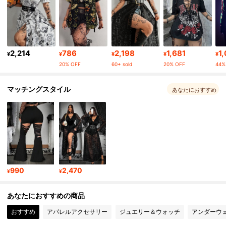
148K フォロワー
4.80
148K フォロワー
4.80
2,214
786
2,198
1,681
1
¥
¥
¥
¥
¥
20% OFF
60+ sold
20% OFF
44%
148K フォロワー
4.80
マッチングスタイル
あなたにおすすめ
148K フォロワー
4.80
148K フォロワー
4.80
990
2,470
148K フォロワー
4.80
¥
¥
あなたにおすすめの商品
148K フォロワー
4.80
おすすめ
アパレルアクセサリー
ジュエリー＆ウォッチ
アンダーウ