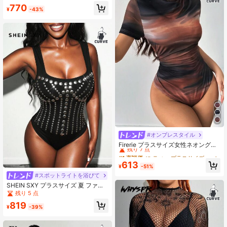
770
¥
-43%
#オンブレスタイル
#1 高評価
に ティー プラスサイズのジャンプスーツとボディスーツ
残り 7 点
Firerie プラスサイズ女性ネオングラ
デーション タイダイ ボディスーツ
#1 高評価
#1 高評価
に ティー プラスサイズのジャンプスーツとボディスーツ
に ティー プラスサイズのジャンプスーツとボディスーツ
新入荷
残り 7 点
残り 7 点
613
¥
-51%
#1 高評価
に ティー プラスサイズのジャンプスーツとボディスーツ
#スポットライトを浴びて
残り 7 点
SHEIN SXY プラスサイズ 夏 ファッ
ショナブル ビーズ ボディスーツ
残り 5 点
819
¥
-39%