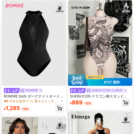
¥121 節約
ROMWE
SHEIN ICON CURVE
ROMWE Goth ダークナイトオード
SHEIN ICON ドラゴン柄スタンドカ
ゴシック調 オフショルダー メッシュ
ラー ノースリーブ ボディスーツ (プ
#5 ベストセラー
に 高ストレッチ プラスサイズのジャンプスーツとボディスーツ
889
¥
-12%
キャッスル フロック パッチワーク
ラスサイズ用)
1,285
ディープVネック プラスサイズ ボデ
¥
-15%
ィスーツ (バックル付きトライアング
ル)