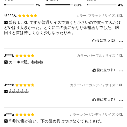
7%
89%
4%
り***ん
カラー: ブラック / サイズ: 3XL
普段
L
.
XL
ですが普通サイズで買うと小さいので買ってみたけ
どやはり大きかった。とくに二の腕にかなり余裕ありでした。胴
回りと首は苦しくなく少しゆったりめ。
役に立つ
(2)
J***k
カラー: パープル / サイズ: 1XL
カーキ×紫。👍👍👍
役に立つ
(1)
J***k
カラー: バーガンディ / サイズ: 1XL
👍👍👍👍👍
役に立つ
(1)
a***a
カラー: バーガンディ / サイズ: 0XL
印刷で裏が白い。下の留め具はつけなくてもよさげ。