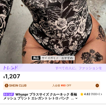
商品
サイズガイド
おすすめ
1/6
1,207
¥
入会後
¥60
OFF
Whyspr プラスサイズ クルーネック 長袖
4.82
(
100+
)
メッシュ プリント エレガント レトロ パンク
ゴシック カジュアル ボディスーツ、ハロウィ
ン、バケーションに適しています