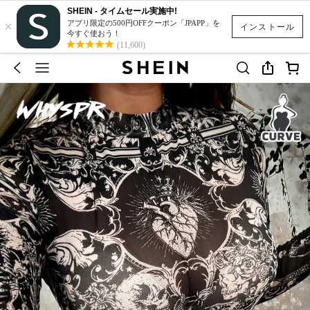
SHEIN - タイムセール実施中!
×
アプリ限定の500円OFFクーポン「JPAPP」を
インストール
今すぐ使おう！
(11,600)