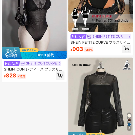
SHEIN PETITE CURVE
SHEIN PETITE CURVE プラスサイズ
ファッショナブル セクシー レース
903
¥
-35%
パッチワーク スタンドカラー ボディ
スーツ
¥113 節約
SHEIN ICON CURVE
SHEIN ICON レディース プラスサイ
ズ セクシー シアーメッシュ ボディ
828
¥
-12%
スーツ
4