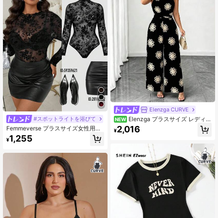
Elenzga CURVE
Elenzga プラスサイズ レディー
#スポットライトを浴びて
NEW
ス エレガント スパゲッティストラッ
2,016
Femmeverse プラスサイズ女性用フ
¥
プ プリント柄 ジャンプスーツ バケ
ロック レース 長袖ボディスーツ、セ
1,255
ーション向け
¥
クシーなフィット感