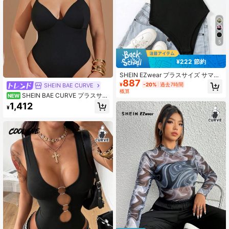
5
¥222 節約
SHEIN EZwear プラスサイズ サマー
887
コントラストトリム レター グラフィ
¥
-20%
過去7時間
SHEIN BAE CURVE
ック ニットボディースーツ
概算
SHEIN BAE CURVE プラスサイ
NEW
ズ レディース ブラック スパゲッテ
1,412
¥
ィストラップ キャミソール