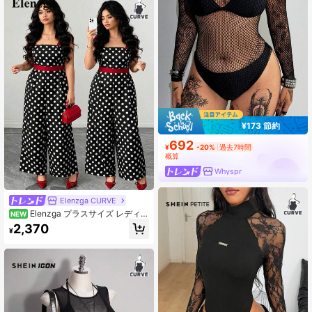
¥173 節約
692
¥
-20%
過去7時間
概算
Whyspr
Elenzga CURVE
Elenzga プラスサイズ レディー
NEW
ス エレガント ドット柄 カラーブロ
2,370
¥
ック スパゲッティストラップ ウエス
トシェイプ Aライン ロング ワイドレ
ッグ ジャンプスーツ、夏の日々の通
勤とバカンスに適しています