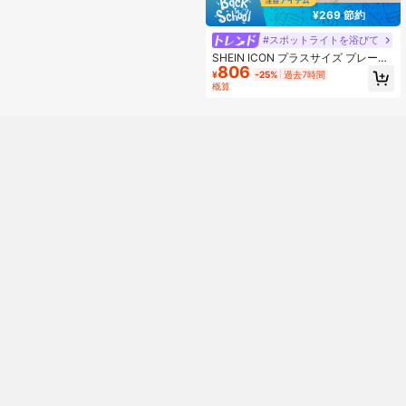
¥269 節約
#スポットライトを浴びて
SHEIN ICON プラスサイズ プレーン
806
ブラック メッシュ 長袖 ボディスー
¥
-25%
過去7時間
ツ シアートップ スタンドカラー レ
概算
ギュラースリーブ、Y2K レディース
ボディスーツ