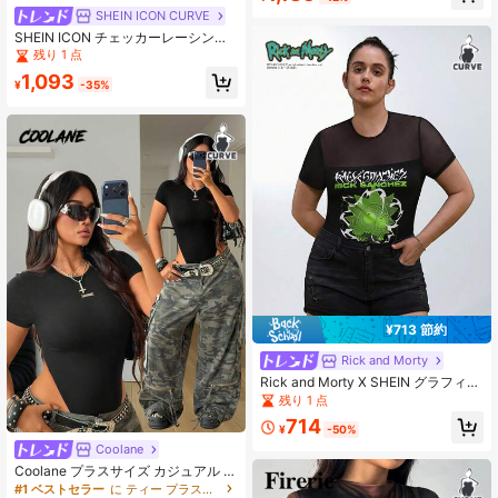
ーク ボディスーツ
SHEIN ICON CURVE
SHEIN ICON チェッカーレーシング
スタイルパターンのプラスサイズ女
残り 1 点
性用ボディスーツ、レッド フィット
1,093
¥
-35%
¥713 節約
Rick and Morty
Rick and Morty X SHEIN グラフィテ
ィ、星、ラインのプリントメッシュ
残り 1 点
パッチワーク ルーズな半袖ボディス
714
ーツ、プラスサイズ
¥
-50%
Coolane
Coolane プラスサイズ カジュアル 無
地 半袖 ボディスーツ
#1 ベストセラー
に ティー プラスサイズのジャンプスーツとボディスーツ