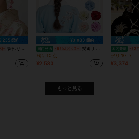
5,235 節約
¥3,083 節約
髪飾り バドフラワー ドライフラワー 和装 ヘッドドレス 振袖 袴 着物 水引 金箔 造花 ゴールド 成人式 卒業式 結婚式 七五三 アクセサリー
髪飾り バドフラワー ドライフラワー 和装 ヘッドドレス 振袖 袴 着物 水引 金箔 造花 ゴールド 成人式 卒業式 結婚式 七五三 アクセサリー
3日
国内発送
-55%
残り3日
国内発送
-52
残り 10 点
残り 10 点
¥2,533
¥3,374
もっと見る