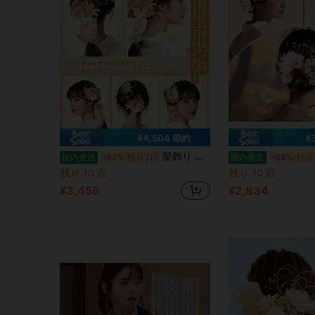
¥4,504 節約
¥
髪飾り バドフラワー ドライフラワー 和装 ヘッドドレス 振袖 袴 着物 水引 金箔 造花 ゴールド 成人式 卒業式 結婚式 七五三 アクセサリー
国内発送
-57%
残り3日
国内発送
-58%
残り
残り 10 点
残り 10 点
¥3,456
¥2,834