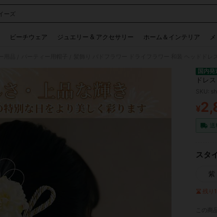
イーズ
 and down arrow keys to navigate search 検索履歴 and 人気ワード. Press Enter to 
ビーチウェア
ジュエリー & アクセサリー
ホーム＆インテリア
メ
ー用品
パーティー用帽子
/
/
国内発
ドレス
結婚式
SKU: s
2,
¥
PR
送
スタイ
紫
残り
この商