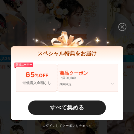
スペシャル特典をお届け
3,836 節約
¥2,415 節約
新規ユーザー
髪飾り バドフラワー ドライフラワー 和装 ヘッドドレス 振袖 袴 着物 水引 金箔 造花 ゴールド 成人式 卒業式 結婚式 七五三 アクセサリー
髪飾り バドフラワー ドライフラワー 和装 ヘッドドレス 振袖 袴 着物 水引 金箔 造花 ゴールド 成人式 卒業式 結婚式 七五三 アクセサリー
3日
国内発送
-51%
残り3日
国内発送
-46
商品クーポン
65
残り 9 点
残り 10 点
%OFF
上限 ¥1,600
¥2,353
¥2,674
最低購入金額なし
期間限定
すべて集める
ログインしてクーポンをチェック