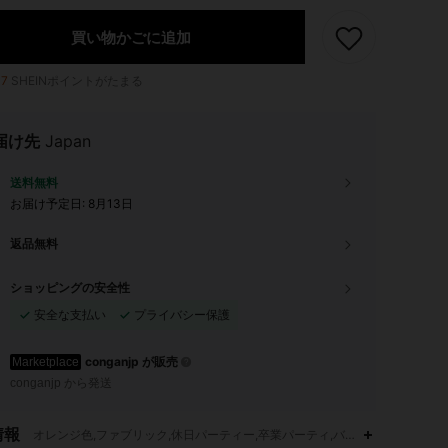
買い物かごに追加
17
SHEINポイントがたまる
届け先
Japan
送料無料
お届け予定日:
8月13日
返品無料
ショッピングの安全性
安全な支払い
プライバシー保護
conganjp が販売
Marketplace
conganjp から発送
情報
オレンジ色,ファブリック,休日パーティー,卒業パーティ,バースデーパーティ
4.67
198
14