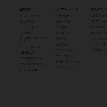
企業情報
ヘルプ＆サポート
カスタマー
SHEINについて
お買い物ガイド
お問い合わ
社会的責任
支払い方法
SHEINポ
ニュースルーム
配送情報
SHEINギ
採用情報
返品ポリシー
SHEINウ
特定商取引法に基づく
返金方法
レビュー記
表示
注文方法
レビュー評
SHEIN TOKYO
注文の追跡方法
よくある質
#SHEIN101
サイズの選び方
消費者志向自主宣言
SHEIN VIPについて
品質管理の取り組み
アフィリエイト
SHEIN CLUB