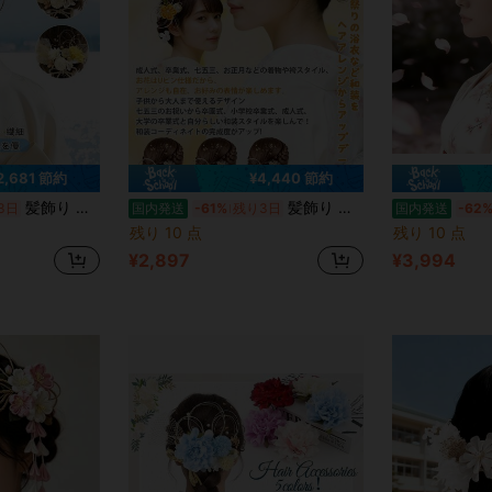
2,681 節約
¥4,440 節約
髪飾り バドフラワー ドライフラワー 和装 ヘッドドレス 振袖 袴 着物 水引 金箔 造花 ゴールド 成人式 卒業式 結婚式 七五三 アクセサリー
髪飾り バドフラワー ドライフラワー 和装 ヘッドドレス 振袖 袴 着物 水引 金箔 造花 ゴールド 成人式 卒業式 結婚式 七五三 アクセサリー
3日
国内発送
-61%
残り3日
国内発送
-62
残り 10 点
残り 10 点
¥2,897
¥3,994