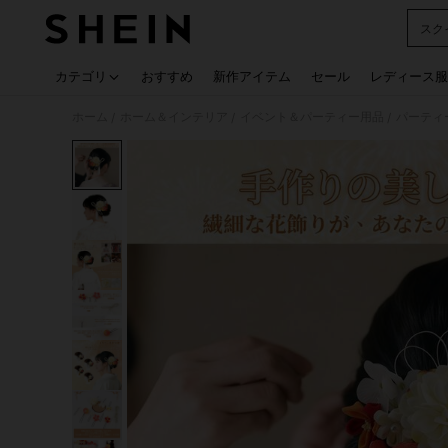
スク
Use up
カテゴリ
おすすめ
新作アイテム
セール
レディース服
ホーム
ホーム＆インテリア
イベント＆パーティー用品
パーティ
/
/
/