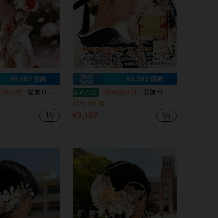
¥6,467 節約
¥3,283 節約
髪飾り バドフラワー ドライフラワー 和装 ヘッドドレス 振袖 袴 着物 水引 金箔 造花 ゴールド 成人式 卒業式 結婚式 七五三 アクセサリー
髪飾り バドフラワー ドライフラワー 和装 ヘッドドレス 振袖 袴 着物 水引 金箔 造花 ゴールド 成人式 卒業式 結婚式 七五三 アクセサリー
%
残り3日
国内発送
-51%
残り3日
残り 10 点
¥3,107