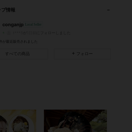
ップ情報
4.67
198
14
4.67
198
14
conganjp
Local Seller
t***5
が
1日前
にフォローしました
4.67
198
14
5 件が最近販売されました
4.67
198
14
すべての商品
フォロー
4.67
198
14
4.67
198
14
4.67
198
14
4.67
198
14
4.67
198
14