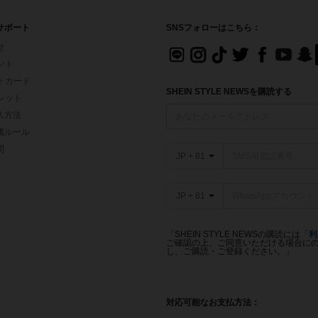
サポート
SNSフォローはこちら：
せ
イント
フトカード
SHEIN STYLE NEWSを購読する
ォレット
入方法
価ルール
問
JP + 81
JP + 81
「SHEIN STYLE NEWSの購読には「
利
ご確認の上、ご同意いただける場合にのみ
し、ご購読・ご登録ください。」
対応可能なお支払方法：