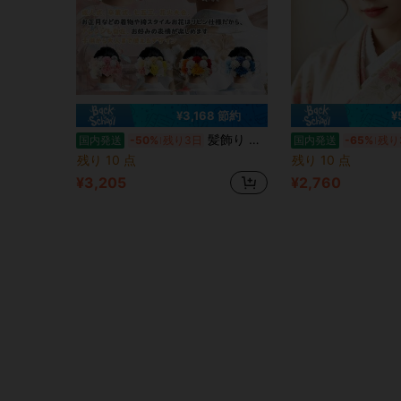
¥3,168 節約
¥
髪飾り バドフラワー ドライフラワー 和装 ヘッドドレス 振袖 袴 着物 水引 金箔 造花 ゴールド 成人式 卒業式 結婚式 七五三 アクセサリー
国内発送
-50%
残り3日
国内発送
-65%
残り
残り 10 点
残り 10 点
¥3,205
¥2,760