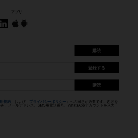
アプリ
購読
登録する
購読
用規約
」および「
プライバシーポリシー
」への同意が必要です。内容を
、メールアドレス、SMS用電話番号、WhatsAppアカウントを入力