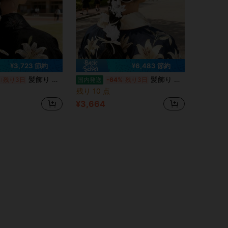
¥3,723 節約
¥6,483 節約
髪飾り バドフラワー ドライフラワー 和装 ヘッドドレス 振袖 袴 着物 水引 金箔 造花 ゴールド 成人式 卒業式 結婚式 七五三 アクセサリー
髪飾り バドフラワー ドライフラワー 和装 ヘッドドレス 振袖 袴 着物 水引 金箔 造花 ゴールド 成人式 卒業式 結婚式 七五三 アクセサリー
%
残り3日
国内発送
-64%
残り3日
残り 10 点
¥3,664