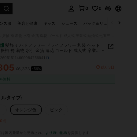
0
0
select.
ンズ服
美容と健康
キッズ
シューズ
バッグ＆リュック
下着＆
髪飾り バドフラワー ドライフラワー 和装 ヘッドドレス 振袖 袴 着物 水引 金箔 造花 ゴールド 成人式 卒業式 結婚式 七五三 アクセサリー
髪飾り バドフラワー ドライフラワー 和装 ヘッド
送
 振袖 袴 着物 水引 金箔 造花 ゴールド 成人式 卒業式
 七五三 アクセサリー
h260515114999084756941
805
残り3日
¥6,373
-56%
ICE AND AVAILABILITY
料無料
ルタイプ:
オレンジ色
ピンク
10点！
品は国内発送から発送され、
より速い配送
を提供します