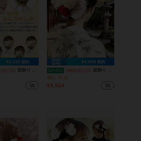
¥2,320 節約
¥4,099 節約
髪飾り バドフラワー ドライフラワー 和装 ヘッドドレス 振袖 袴 着物 水引 金箔 造花 ゴールド 成人式 卒業式 結婚式 七五三 アクセサリー
髪飾り バドフラワー ドライフラワー 和装 ヘッドドレス 振袖 袴 着物 水引 金箔 造花 ゴールド 成人式 卒業式 結婚式 七五三 アクセサリー
%
残り3日
国内発送
-54%
残り3日
残り 10 点
¥3,524