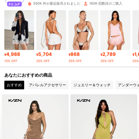
590K 件が最近販売されました
160K 回数目のご購入
562K フォロワー
4.80
562K フォロワー
4.80
562K フォロワー
4.80
4,988
5,704
868
2,789
1,
562K フォロワー
4.80
¥
¥
¥
¥
¥
15% OFF
25% OFF
25% OFF
25% OFF
25%
562K フォロワー
4.80
あなたにおすすめの商品
562K フォロワー
4.80
おすすめ
アパレルアクセサリー
ジュエリー＆ウォッチ
アンダーウ
562K フォロワー
4.80