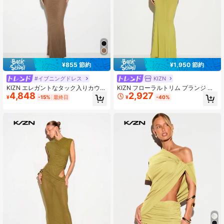
¥855 節約
¥1,950 節約
#イブニングドレス
KIZN
KIZN エレガントなタック入りカウル
KIZN フローラルトリム プランジ ホ
4,848
2,927
ネックマキシドレス サイド カットア
ルターカウルネック バックレス マキ
¥
-15%
最終日
¥
-40%
ウト ディテール イブニングドレス
シドレス イブニングガウン サマーパ
パーティー 結婚式 ゲスト スペシャ
ーティー
ルオケージョン フロアレングス ボデ
ィコンドレス