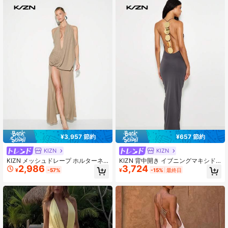
¥3,957 節約
¥657 節約
KIZN
KIZN
KIZN メッシュドレープ ホルターネ
KIZN 背中開き イブニングマキシド
2,986
3,724
ック マキシドレス ウエストギャザー
レス Vネック サイドギャザー エレガ
¥
-57%
¥
-15%
最終日
入り Vネック イブニングドレス
ントなゴールドチェーン装飾 フォー
マルオケージョン フロアレングス ボ
ディコン スリムフィット パーティー
ガウン