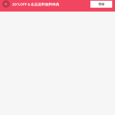
30%OFF＆全品送料無料特典
買い物かごに追加
登録
20% 割引！