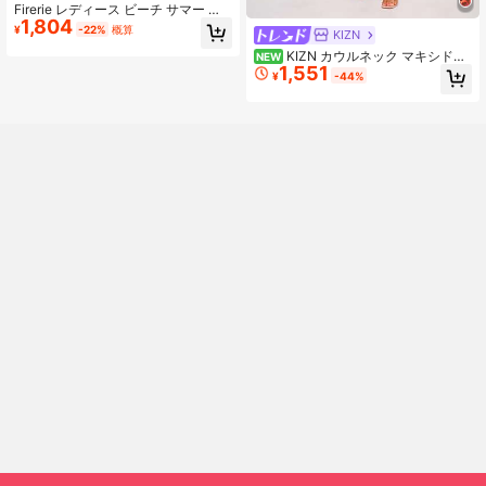
Firerie レディース ビーチ サマー ク
1,804
リームホワイト クロシェメッシュ タ
¥
-22%
概算
KIZN
ッセルヘム ドレス フェイクツーピー
スデザイン ジャンプスーツ 透け感
KIZN カウルネック マキシドレ
NEW
1,551
ストラップレス バケーション カジュ
ス ハイスリット 調節可能なスパゲッ
¥
-44%
アル ホリデー
ティストラップ アブストラクトレオ
パード ウォーターカラープリント ロ
ーバック イブニングパーティードレ
ス