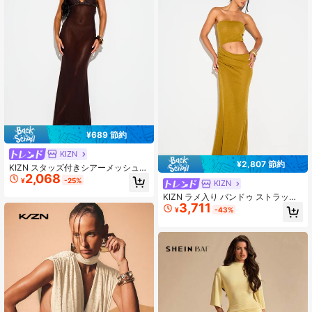
¥689 節約
KIZN
¥2,807 節約
KIZN スタッズ付きシアーメッシュマ
2,068
キシドレス ディープVネック スパゲ
¥
-25%
KIZN
ッティストラップ オープンバック イ
ブニングパーティードレス
KIZN ラメ入り バンドゥ ストラップ
3,711
レス ドレープ サイドギャザー マキ
¥
-43%
シ丈 イブニングパーティ フロアレン
グス グラマラスガウン