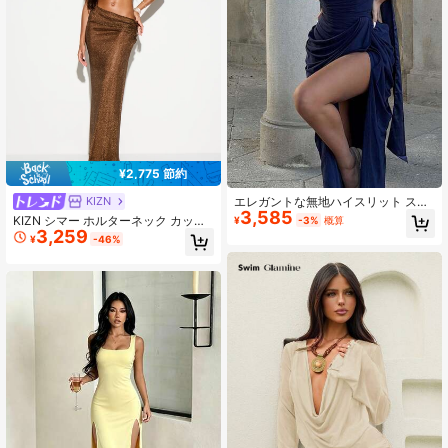
¥2,775 節約
KIZN
エレガントな無地ハイスリット スト
3,585
ラップレス パーティー イブニングド
KIZN シマー ホルターネック カット
¥
-3%
概算
レス 夏用
3,259
アウト ボディコン マキシドレス、ク
¥
-46%
ロスフロントディテール、イブニン
グパーティーシーンに