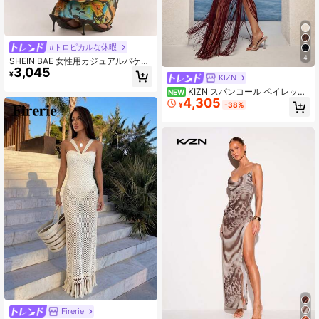
#トロピカルな休暇
4
SHEIN BAE 女性用カジュアルバケー
3,045
ションドレープネック バックレス ビ
¥
KIZN
ーズ装飾メッシュ イエロー フローラ
ルプリント エレガントセクシーマキ
KIZN スパンコール ペイレット
NEW
4,305
シドレス、ビーチバケーション、姉
ホルターネック ディープVネック フ
¥
-38%
妹レジャーバケーション、蝶プリン
リンジヘム マキシドレス パーティー
トバケーションドレス、夏のバケー
イブニング グラマー
ションドレスに適しています
Firerie