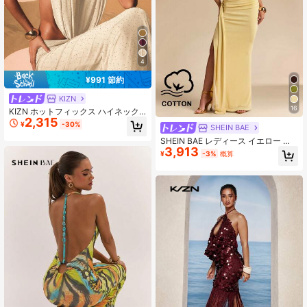
4
¥991 節約
KIZN
16
KIZN ホットフィックス ハイネック
2,315
カウルドレープ ノースリーブ トップ
¥
-30%
SHEIN BAE
スタッズ装飾 ホリデーパーティーブ
ラウス
SHEIN BAE レディース イエロー 半
3,913
袖 モックネック ウエストカットアウ
¥
-3%
概算
ト サイドリボン装飾 ストレートドレ
ス、イエロードレス、エレガントド
レス、バケーションドレス、ウェデ
ィングブライズメイドカクテルドレ
ス、バースデーカークテルドレス、
バックトゥスクール卒業ドレス