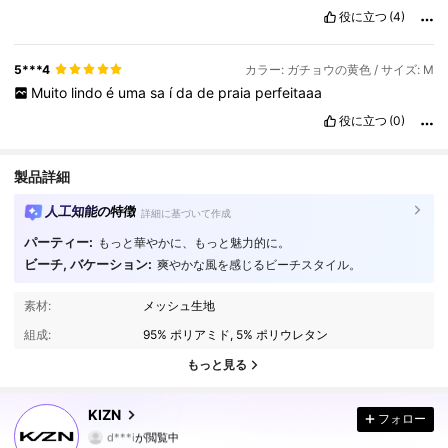
pegar
1
n
ú
mero
menor
que
voc
ê
j
á
usa
habitualmente
役に立つ
(4)
5***4
カラー: ガチョウの黄色 / サイズ: M
Muito
lindo
é
uma
sa
í
da
de
praia
perfeitaaa
役に立つ
(0)
製品詳細
人工知能の特徴
詳細に基づいて作成
パーティー:
もっと華やかに、もっと魅力的に。
ビーチ, バケーション:
爽やかな風を感じるビーチスタイル。
562K フォロワー
4.80
素材:
メッシュ生地
組成:
95% ポリアミド, 5% ポリウレタン
562K フォロワー
4.80
もっと見る
562K フォロワー
4.80
KIZN
フォロー
562K フォロワー
4.80