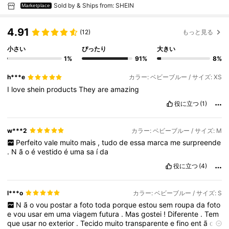
Sold by & Ships from: SHEIN
Marketplace
4.91
(12)
もっと見る
小さい
ぴったり
大きい
1%
91%
8%
h***e
カラー: ベビーブルー / サイズ: XS
I
love
shein
products
They
are
amazing
役に立つ
(1)
w***2
カラー: ベビーブルー / サイズ: M
Perfeito
vale
muito
mais
,
tudo
de
essa
marca
me
surpreende
.
N
ã
o
é
vestido
é
uma
sa
í
da
役に立つ
(4)
l***o
カラー: ベビーブルー / サイズ: S
N
ã
o
vou
postar
a
foto
toda
porque
estou
sem
roupa
da
foto
e
vou
usar
em
uma
viagem
futura
.
Mas
gostei
!
Diferente
.
Tem
que
usar
no
exterior
.
Tecido
muito
transparente
e
fino
ent
ã
o