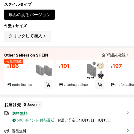
リーニング
スタイルタイプ
厚みのあるバージョン
件数 / サイズ
クリックして購入
Other Sellers on SHEIN
全9商品を確認
最安価格
186
191
197
¥
¥
¥
mofe ibaihuo
zhaohua baihuo
mofe ibaih
お届け先
Japan
送料無料
500 ポイント 付与遅延
お届け予定日:
8月13日 - 8月15日
返品無料