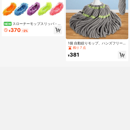
スローチーモップスリッパ - 再
NEW
利用可能、取り外し可能、洗濯可能
370
¥
-2%
- シェニールダストモップスリッパ
床掃除用 - 電気不要、リビング、寝
室のホームクリーニングツールに適
1個 自動絞りモップ、ハンズフリー
しています
絞りモップ、回転脱水、ピカソ回転
残り 7 点
フロアモップ、一度の掃除、手動絞
381
りシミュレーション、クリーニング
¥
モップ、高吸収性、両面モップ、乾
湿両用、フロア保護、ほうき、ハン
ズフリークリーニング