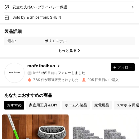
安全な支払い · プライバシー保護
Sold by & Ships from: SHEIN
371 フォロワー
4.77
製品詳細
素材:
ポリエステル
371 フォロワー
4.77
もっと見る
371 フォロワー
4.77
mofe ibaihuo
フォロー
k***e
が
1日前
にフォローしました
371 フォロワー
4.77
7.8K 件が最近販売されました
905 回数目のご購入
371 フォロワー
4.77
あなたにおすすめの商品
371 フォロワー
4.77
おすすめ
家庭用工具＆DIY
ホーム布製品
家電用品
スマホ & 周
371 フォロワー
4.77
371 フォロワー
4.77