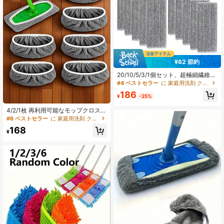
371 フォロワー
4.77
371 フォロワー
4.77
371 フォロワー
4.77
¥62 節約
20/10/5/3/1個セット、超極細繊維交
換用モップパッド、再利用可能で洗
#4 ベストセラー
に 家庭用洗剤 クリーニングツールの交換
えるモップリフィルパッド、フラッ
186
トフロアモップパッド、超吸水性、
¥
-25%
ほとんどのスプレーモップと隠しモ
ップに適しています、クリーニング
4/2/1枚 再利用可能なモップクロス、
アクセサリー、クリーニング用品、
乾湿両用フラットモップパッド、洗
#6 ベストセラー
に 家庭用洗剤 クリーニングツールの交換
アパートメント必需品
濯可能、ハードウッドフロアの掃除
168
に適しています: 耐久性、高吸収性、
¥
乾湿両用クリーニングに適していま
す、ほとんどのフラットモップに対
応、モップヘッドは含まれていませ
ん | 高吸収性素材