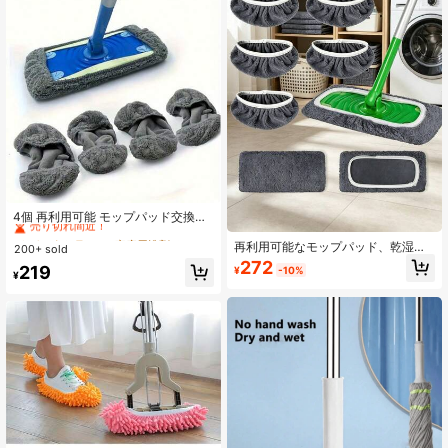
#2 ベストセラー
に 家庭用洗剤 クリーニングツールの交換
売り切れ間近！
4個 再利用可能 モップパッド交換
用、超吸水性と耐久性、ウェットと
#2 ベストセラー
#2 ベストセラー
に 家庭用洗剤 クリーニングツールの交換
に 家庭用洗剤 クリーニングツールの交換
ドライのフラットモップに適し、速
再利用可能なモップパッド、乾湿両
200+ sold
売り切れ間近！
売り切れ間近！
乾、防汚、洗濯可能、必需品クリー
用フラットモップカバー、洗えるモ
272
#2 ベストセラー
に 家庭用洗剤 クリーニングツールの交換
219
¥
-10%
ニングセット
ップパッド、ハードウッドフロアの
¥
売り切れ間近！
清掃に適しています: 高吸収性、乾湿
両用、ほとんどのフラットモップに
対応、モップヘッドは含まれていま
せん、効率的なフロアクリーニング
ツール | 複数の表面に適しています |
高吸収性素材