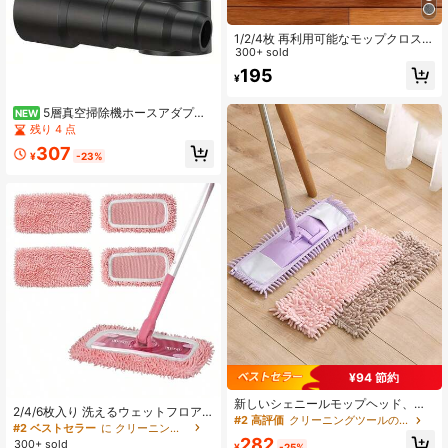
1/2/4枚 再利用可能なモップクロス、
乾湿両用フラットモップパッド、洗
300+ sold
濯可能、ハードウッドフロアの掃除
195
¥
に適し、耐久性と高吸水性、モップ
ヘッドなし、効率的なフロアケアツ
ール、きめ細かい表面、高吸水性素
5層真空掃除機ホースアダプタ
NEW
材
ー - ユニバーサルモデル (50/42/34/
残り 4 点
30/23mm) ユニバーサルフレキシブ
307
ルホースアダプターコネクター
¥
-23%
¥94 節約
新しいシェニールモップヘッド、フ
2/4/6枚入り 洗えるウェットフロア
ラットモップ交換用ヘッド、静電気
#2 高評価
クリーニングツールの交換
モップ、水分を含んだ床用クロス、
#2 ベストセラー
に クリーニングツールの交換
対策 乾湿両用モップ交換クロス、家
床用クロスに最適、再利用可能、ウ
282
300+ sold
庭の木製床とタイルの乾湿両用モッ
¥
-25%