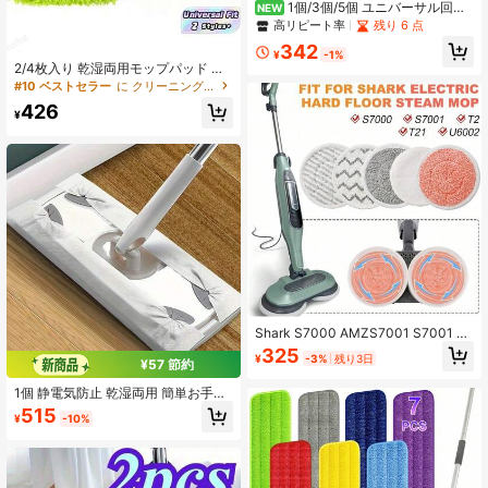
1個/3個/5個 ユニバーサル回転
NEW
式モップヘッド、ひまわり型ラウン
高リピート率
残り 6 点
ドライオンヘッドファイバーモップ
342
ヘッド
¥
-1%
2/4枚入り 乾湿両用モップパッド ユ
ニバーサルフィット 再利用可能 洗え
#10 ベストセラー
に クリーニングツールアクセサリー
る マイクロファイバー 高吸収性 傷
426
つきにくい グリーン スイーパー対応
¥
床・フローリング表面清掃用 毎日使
いに最適 ホーム キッチン バスルー
ム オフィス用 掃除用品 交換用パッ
ド
Shark S7000 AMZS7001 S7001 T
GTS7000 スチームモップ用交換モ
325
¥
-3%
残り3日
ップパッド、丸型回転モップクロ
¥57 節約
ス、洗濯可能、汚れ防止、回転モッ
1個 静電気防止 乾湿両用 簡単お手入
プ交換ヘッド、マイクロファイバー
れ ダストモップ、フラットモップ、
丸型モップクロス、乾湿両用、洗濯
515
¥
-10%
マイクロファイバーモップ、ハード
可能汚れ防止、クリーンとダーティ
ウッドとタイル床のほこり、汚れ、
の分離、水分離モップクロスアクセ
ペットの毛を掃除できます、交換用
サリー、マイクロファイバー吸水モ
モップヘッド付き、取り外し可能な
ップヘッド、掃除用品アクセサリ
マイクロファイバーモップヘッド、
ー、掃除ツール交換部品、クリーン