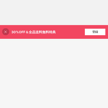
30%OFF＆全品送料無料特典
買い物かごに追加
登録
8% 割引！