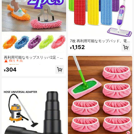
日本の鉄製ポール、コンパクトな使
とダーティの分離、丸型モップ交換
い捨て/再利用可能なモップクロス、
ヘッド、掃除分離モップクロス交換
寝室、リビング、キッチン、バスル
ヘッド、掃除用品
ームなどに適しています、特に身体
が不自由な方に適しています、キッ
チンとホームライフに最適な選択、
女性への素晴らしいギフトにもなり
ます
7枚 再利用可能なモップパッド、電
動モップに適しています - マイクロ
1,152
¥
ファイバーモップパッド交換用、洗
#8 高評価
クリーニングツールアクセサリー
える、ハードウッドフロアに適して
残り 4 点
再利用可能なモップスリッパ2足 - 取
います、複数のモップタイプと互換
り外し可能で洗濯可能、ゆったりし
性があります
#8 高評価
#8 高評価
クリーニングツールアクセサリー
クリーニングツールアクセサリー
たフロアクリーニングモップスリッ
残り 4 点
残り 4 点
304
パ、リビングルームや寝室での家庭
¥
#8 高評価
クリーニングツールアクセサリー
用に適しています
残り 4 点