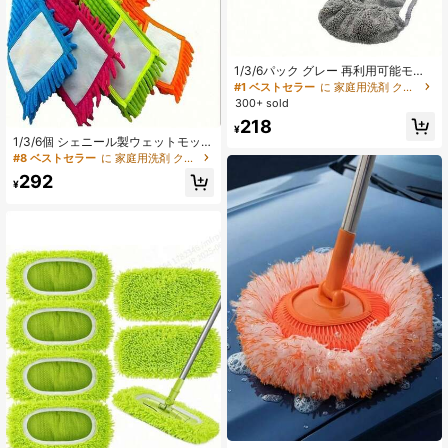
1/3/6パック グレー 再利用可能モッ
プパッド 交換用 - 洗濯可能なマイク
#1 ベストセラー
に 家庭用洗剤 クリーニングツールの交換
ロファイバー 水拭き&乾拭きモップ
300+ sold
パッド、モップに対応、床や木材の
218
清掃に最適(モップ本体は別売り)
¥
1/3/6個 シェニール製ウェットモップ
交換ヘッド、フラットスプレーモッ
#8 ベストセラー
に 家庭用洗剤 クリーニングツールの交換
プアクセサリー モップクロス交換パ
292
ック、厚手シェニール素材 強力な吸
¥
水性と防塵性、床を傷めず洗える耐
久性、木製床、タイル、複合床など
の床掃除に適しています、1/2/3/6個
パックからお好きなものを選んで交
換できます、日常の家庭掃除とディ
ープクリーニングに便利なアイテ
ム、モップが効率的で簡単になりま
す。(ランダムモードで発送)