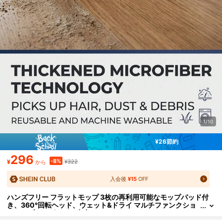
1/10
¥26節約
296
-8%
¥
¥322
から
入会後
¥15
OFF
ハンズフリー フラットモップ 3枚の再利用可能なモップパッド付
き、360°回転ヘッド、ウェット&ドライ マルチファンクショ
ンモップ、リビング、寝室、バスルーム、キッチン、タイ
ル、ハードウッド、複合材の床に適し、効率的なほこり除去とク