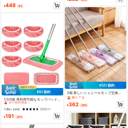
ェット/ドライの床用マイクロファイ
プに適しています
448
バークロス
¥
-5%
¥121 節約
¥51 節約
3個 新しいシェニールモップ交換パ
#2 ベストセラー
に クリーニングツールアクセサリー
ッド、再利用可能なモップパッド、
残り 7 点
売り切れ間近！
1/3/5枚 再利用可能なモップパッド交
交換可能、洗濯可能なマイクロファ
換用、洗える マイクロファイバー 乾
362
#2 ベストセラー
#2 ベストセラー
に クリーニングツールアクセサリー
に クリーニングツールアクセサリー
イバー、乾湿両用モップ、木製床と
¥
-25%
湿両用、 モップ対応、フローリング
タイル用、床と様々な表面の掃除に
売り切れ間近！
売り切れ間近！
1.8k+ sold
(500+)
や各種表面の洗浄に最適(モップ本体
最適(モップハンドルは含まれませ
#2 ベストセラー
に クリーニングツールアクセサリー
191
は含まれません)
ん)。掃除用品、アパート必需品、キ
¥
-21%
売り切れ間近！
ッチン必需品、ホームグッズ