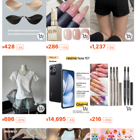
428
286
1,237
¥
¥
¥
-3%
-11%
-3%
696
14,695
216
¥
¥
¥
-22%
-5%
-25%