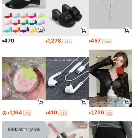
470
1,278
457
¥
¥
¥
-25%
-20%
1,164
410
1,726
¥
¥
¥
-7%
-12%
-3%