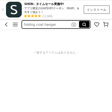
SHEIN - タイムセール実施中!
×
jeans hanger
アプリ限定の500円OFFクーポン「JPAPP」を
インストール
今すぐ使おう！
clothing hangers
(11,600)
folding coat hanger
تعلاكات ملابس
presilha cabide
jeans hanger
一致するアイテムはありません。
clothing hangers