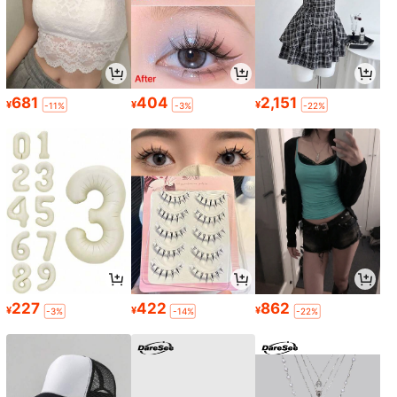
681
404
2,151
¥
¥
¥
-11%
-3%
-22%
227
422
862
¥
¥
¥
-3%
-14%
-22%