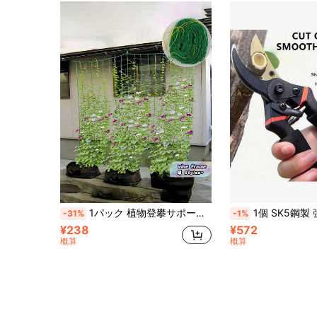
1パック 植物登攀サポートトレリスネット、耐久性のある拡張可能なガーデンメッシュ、錆びない頑丈なつる登攀フレーム、アイビー、アサガオ、バラ、キュウリ、ヘチマ、作物用、ガーデン、パティオ、温室、垂直緑化に最適
1個 SK5鋼製 強力 枝切りバサミ 、楽々ガーデニングバサミ 太い
-31%
-1%
¥238
¥572
概算
概算