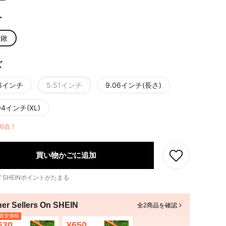
ー
空鍬
ズ
46インチ
5.51インチ
9.06インチ(長さ)
04インチ(XL)
10点！
買い物かごに追加
7
SHEINポイントがたまる
her Sellers On SHEIN
全2商品を確認
最安価格
630
¥650