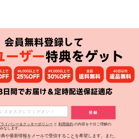
アプリ
購読
登録
登録する
プライバシー＆クッキーポリシー
と
利用規約
の内容を十分ご理解の
みなします。
購読
定特典や最新情報をメールで受信することを希望します。また、