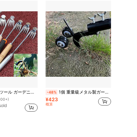
ツール、除草作業に最適、野菜園、裏庭、農場用除草ツール、移動式除草道具、2024年 New Manganese Steel 引き抜きツール、野菜育て、庭での栽培および除草に最適な手引き抜きツール
1個 重量級メタル製ガーデンウィーダーローラー、多目的隙間除草ツール、曲がらない階段用ウィーダー、効率的なローリング除草、屋外スペースに適しています
-48%
¥423
100+)
概算
sold