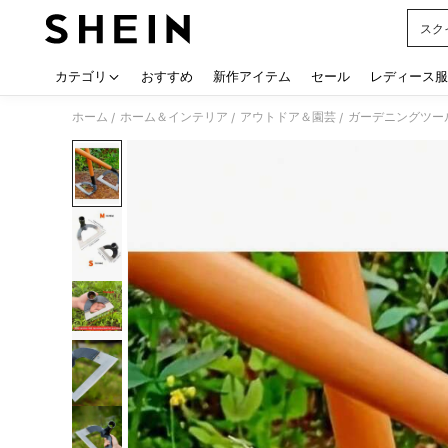
スク
Use up
カテゴリ
おすすめ
新作アイテム
セール
レディース服
ホーム
ホーム＆インテリア
アウトドア＆園芸
ガーデニングツー
/
/
/