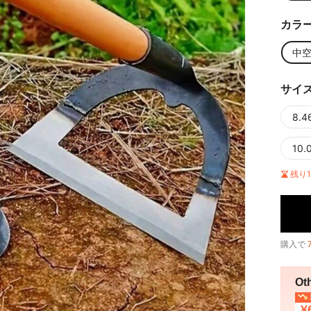
カラ
中
サイ
8.
10.
残り
購入で
Ot
¥