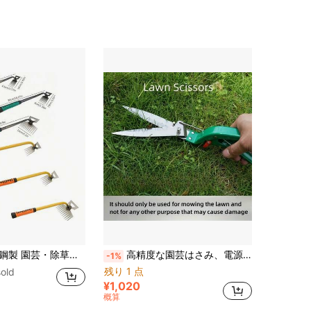
4.65
83
44
4.65
83
44
ローのハンドル装備、土や雑草を簡単に除去できる、2way手動除草スコップ、園芸作業に適した、手動式園芸ツール | 人間工学に基づいた園芸ツール | 頑丈な園芸ツール
高精度な園芸はさみ、電源不要、家庭の庭いじりやお庭の手入れに適しています。耐久性があり長持ちします。人間工学に基づいたデザインの炭素鋼製の現代的な芝刈り機。
-1%
残り 1 点
old
¥1,020
概算