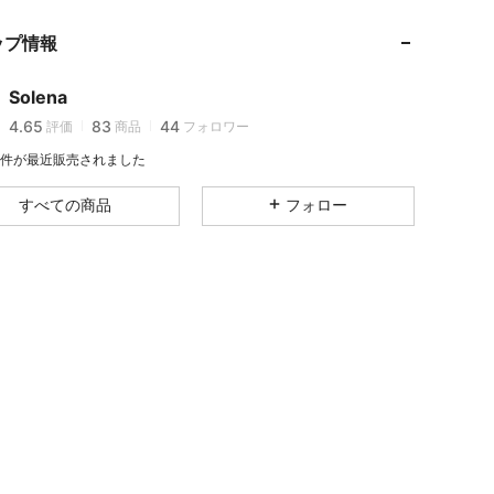
ップ情報
4.65
83
44
Solena
4.65
83
44
評価
商品
フォロワー
6K 件が最近販売されました
4.65
83
44
すべての商品
フォロー
4.65
83
44
4.65
83
44
4.65
83
44
4.65
83
44