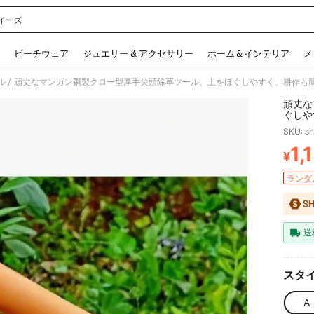
イーズ
 and down arrow keys to navigate search 検索履歴 and 人気ワード. Press Enter to 
ビーチウェア
ジュエリー & アクセサリー
ホーム＆インテリア
メ
ル
/
頑丈な
ぐしや
者、ガ
SKU: s
ニング
1,
¥
PR
ランダム
送
スタイ
A