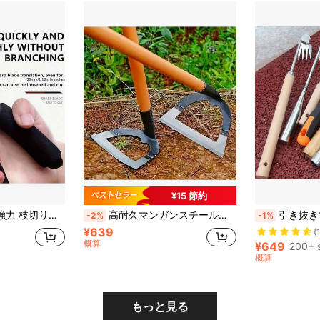
¥15 節約
枝に適した、ガーデン、果樹の剪定、ガーデニングツール
高耐久マンガンスチール製クロー - 厚手尖った除草ツール、土をほぐしやすく、耕作 - 鋭いエッジデザイン、住宅所有者、ガーデナー、栽培者が効率的に使用できる、屋外ガーデニングと芝生の手入れに適しています
引き抜きツール ガーデニング引き抜きツール、移動式ガーデン除草ツール、植物育成用の4歯マンガン鋼鍛造手引き抜き
-2%
-1%
¥639
(
概算
¥649
200+ 
概算
もっと見る