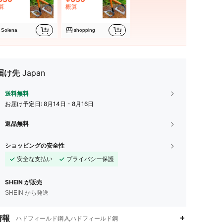
算
概算
Solena
shopping
届け先
Japan
送料無料
お届け予定日:
8月14日 - 8月16日
返品無料
ショッピングの安全性
安全な支払い
プライバシー保護
SHEIN が販売
SHEIN から発送
情報
ハドフィールド鋼,A,ハドフィールド鋼
4.65
83
44