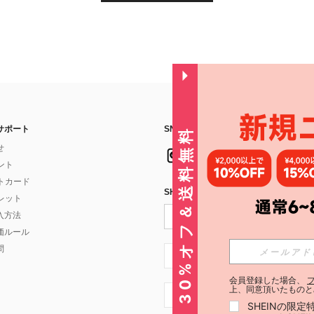
サポート
SNSフォローはこちら：
30%オフ＆送料無料
せ
イント
フトカード
SHEIN STYLE NEWSを購読する
ォレット
入方法
価ルール
問
JP + 81
会員登録した場合、
上、同意頂いたものと
JP + 81
SHEINの限