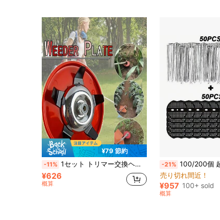
¥79 節約
1セット トリマー交換ヘッド - 水陸両用刈払い刃 アンチラップガード付き、水田や果樹園に適した耐久性のある刈刃、芝刈り機とブラシカッターに汎用対応
100/200個 超強力U字型亜鉛合金テントペグ ワッシャー付き - アウトドア
-11%
-21%
¥626
売り切れ間近！
概算
¥957
100+ sold
概算