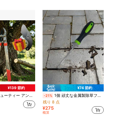
¥139 節約
¥74 節約
り / ツリー剪定ツール / 太い枝切り / 55cm コンパウンドアクション バイパス剪定ばさみ、ヘビーデューティー アルミニウム合金ハンドル ツリー剪定ばさみ
1個 頑丈な金属製除草フック 歯付き・保護カバー付き、雑草、石、苔を効果的に取り除くガーデニングツール、芝生メンテナンス、舗装のひび割れやタイルの隙間の清掃に使える耐久性のある頑丈なツール
-21%
残り 8 点
¥275
概算