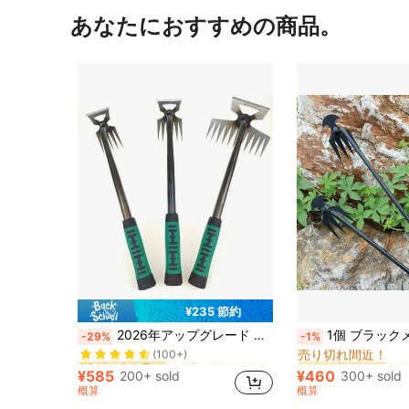
あなたにおすすめの商品。
¥235 節約
に ガーデニングツール
#8 ベストセラー
#2 ベストセラー
2026年アップグレード マンガン鋼ウィーダー、手動マルチファンクション ガーデンリムーバーツール、頑丈な金属ハンドル、ヤードやガーデンの除草と掘削に適しています
1個 ブラックメタル ガーデニング除草ツール - ポータブル4本爪ハンドヘルド除草機、厚手スチール、錆びにくく耐
-29%
-1%
売り切れ間近！
(100+)
に ガーデニングツール
に ガーデニングツール
#8 ベストセラー
#8 ベストセラー
#2 ベストセラー
#2 ベストセラー
売り切れ間近！
売り切れ間近！
(100+)
(100+)
¥585
¥460
200+ sold
300+ sold
に ガーデニングツール
#8 ベストセラー
#2 ベストセラー
概算
概算
売り切れ間近！
(100+)