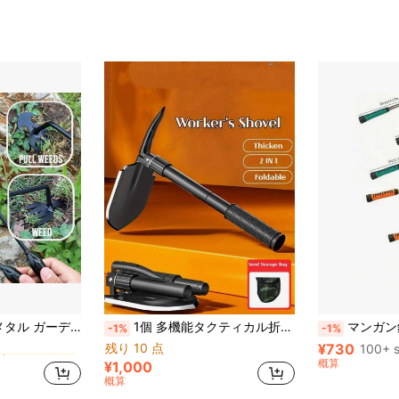
に ブラック ガーデニングツール
久性あり、多機能芝生ケアフック、庭とガーデン、バルコニーガーデニングツールアクセサリーに適しています
1個 多機能タクティカル折りたたみサバイバルシャベル カモフラージュ外袋付き、ノコギリ、ピックヘッド、折りたたみ式エンジニアリングシャベル アウトドアアドベンチャー、サバイバル、ハイキング、キャンプ用、耐久性のあるステンレス鋼
マンガン鋼製 園芸・除草ツール 1個 - 手動式園芸レーキ、人間工学に基づいたグリーンとイエ
-1%
-1%
残り 10 点
¥730
に ブラック ガーデニングツール
に ブラック ガーデニングツール
100+ s
概算
¥1,000
に ブラック ガーデニングツール
概算