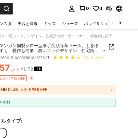
0
0
select.
ンズ服
美容と健康
キッズ
シューズ
バッグ＆リュック
下着＆
頑丈なマンガン鋼製クロー型厚手尖頭除草ツール、土をほぐしやすく、耕作も簡単、鋭いエッジデザイン、住宅所有者、ガーデナー、栽培者に効率的に使用でき、屋外ガーデニングと芝生の手入れに適しています、ハンドルなし
マンガン鋼製クロー型厚手尖頭除草ツール、土をほ
すく、耕作も簡単、鋭いエッジデザイン、住宅所有
ーデナー、栽培者に効率的に使用でき、屋外ガーデ
h260615160992581812876
(2 レビュー)
と芝生の手入れに適しています、ハンドルなし
157
¥1,172
から
-1%
ICE AND AVAILABILITY
割引 ¥15 OFF
入会後
¥58
OFF
料無料
ルタイプ: