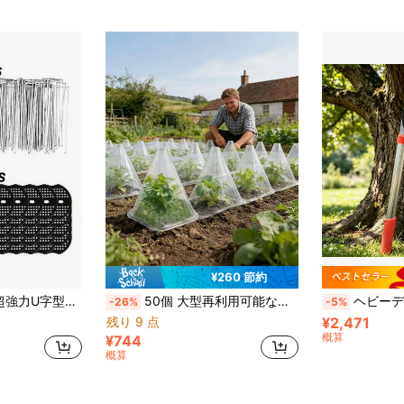
¥260 節約
テント、ガーデニング、緑化シート、バリア、ガルバナイズド鋼床ネイルに最適
50個 大型再利用可能な植物保護カバー - 丈夫な園芸用品、鳥、霜、カタツムリなどから植物を保護、通年の植物保護に適しています、耐久性のある素材、頑丈な構造、ファッショナブルなミニマリストの実用的なデザイン、園芸愛好家に役立つ便利なツール、収納と整理
ヘビーデューティー アンビル式 剪定ばさみ、伸縮式 鋭い刃のツリートリマー、ガーデン枝切
-26%
-5%
残り 9 点
¥2,471
概算
¥744
概算