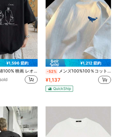
¥1,596 節約
¥1,212 節約
% 映画 レオン Leon Luc Besson Mathida マチルダ プリントTシャツ メンズ/レディース Tシャツ 夏服 人気 シャツ スポーツ トップス 半袖 無地 通気性 ファッション ゆったり おもしろTシャツ
メンズ100%100％コットン T シャツ -ラウンドネック T シャツ,カジュアルウェアとフォーマルウェアに適しています。 ,通気性の良い夏の必需品トップス,T シャツ,日常通勤用服装,シンプルなクジラ柄プリント,柔らかい素材,多機能衣料品,ファッショントレンド,耐久性のある構造,基礎 T シャツ,ストリートスタイル,200G 純印,日本印刷.メンズ tシャツ おもしろtシャツ tシャツ y2k 半袖
-52%
sold
¥1,137
QuickShip