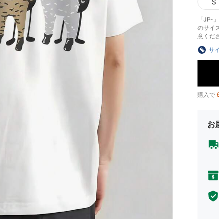
S
「JP
のサイ
意くだ
サ
購入で
お