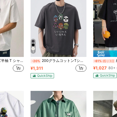
4
たりシルエットコーデしやすく着心地抜群ワイルドでかっこいいマイナーデザイン
200グラムコットンTシャツ2025年メンズ新作半袖コットンバケーション柄半袖クルーネックペアルック
綿100
-20%
-61%
残り3日
¥1,027
¥1,311
80+ 
QuickShip
QuickShip