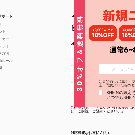
サポート
SNSフォローはこちら：
30%オフ＆送料無料
せ
イント
フトカード
SHEIN STYLE NEWSを購読する
ォレット
入方法
価ルール
問
JP + 81
会員登録した場合、
上、同意頂いたものと
JP + 81
SHEINの限
いつでもSHE
「SHEIN STYLE NEWSの購読には「
利
ご確認の上、ご同意いただける場合にのみ
し、ご購読・ご登録ください。」
対応可能なお支払方法：