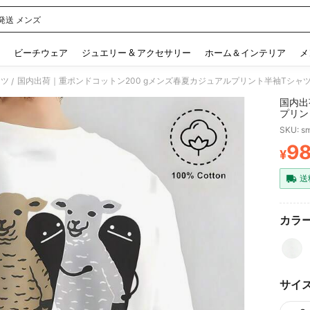
発送 メンズ
 and down arrow keys to navigate search 検索履歴 and 人気ワード. Press Enter to 
ビーチウェア
ジュエリー & アクセサリー
ホーム＆インテリア
メ
ャツ
国内出荷｜重ポンドコットン200 gメンズ春夏カジュアルプリント半袖Tシャ
/
国内出
プリン
SKU: s
9
¥
PR
送
カラー
サイ