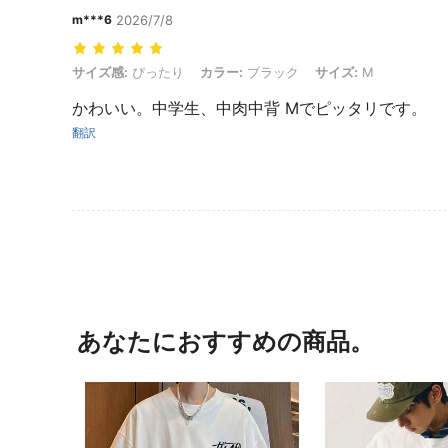
m***6
2026/7/8
サイズ感: ぴったり, カラー: ブラック, サイズ: M
サイズ感:
ぴったり
カラー:
ブラック
サイズ:
M
かわいい。中学生、中肉中背 Mでピッタリです。
翻訳
あなたにおすすめの商品。