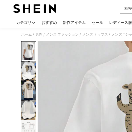
国内
Use up
カテゴリ
おすすめ
新作アイテム
セール
レディース服
ホーム
男性
メンズ ファッション
メンズ トップス
メンズ Tシ
/
/
/
/