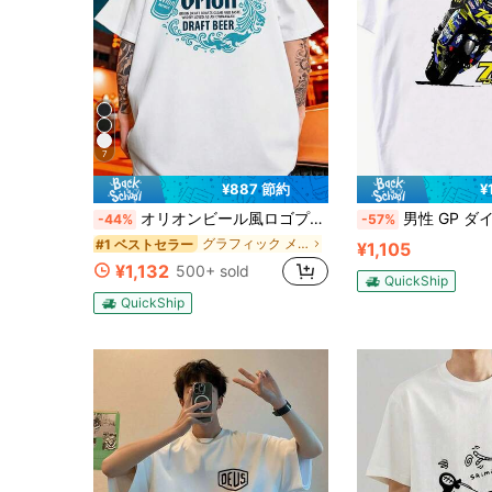
7
¥887 節約
¥
オリオンビール風ロゴプリント ホワイト 半袖Tシャツ 綿100% メンズ カジュアル おしゃれ.国内配送、2026年新型半袖、日常外出通勤通学に適しており、生地が快適で、長さが標準で、機械洗濯が可能
男性 GP ダイジロウ カトー 74 レーシング グラフィック T シャツ - 半袖クルーネック カジュアル バイク ライダー T シャ
-44%
-57%
グラフィック メンズTシャツ
#1 ベストセラー
¥1,105
¥1,132
500+ sold
QuickShip
QuickShip