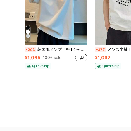
7
韓国風メンズ半袖Tシャツ。綿100%、キュートなプリント、ラウンドネック、ゆったりとしたシルエット、ストリートスタイル、カジュアルで着回し力抜群、春夏メンズウェア、通気性と快適性に優れています。
メンズ半袖Tシャツ面白
-20%
-37%
¥1,065
¥1,097
400+ sold
QuickShip
QuickShip