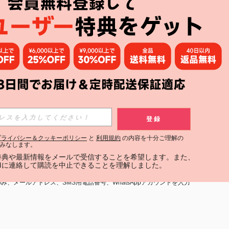
アプリ
購読
登録
登録する
プライバシー＆クッキーポリシー
と
利用規約
の内容を十分ご理解の
みなします。
購読
定特典や最新情報をメールで受信することを希望します。また、
INに連絡して購読を中止できることを理解しました。
用規約
」および「
プライバシーポリシー
」への同意が必要です。内容を
、メールアドレス、SMS用電話番号、WhatsAppアカウントを入力