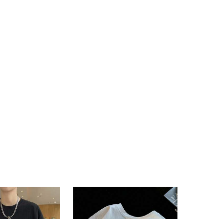
4.62
1.5K
130
4.62
1.5K
130
4.62
1.5K
130