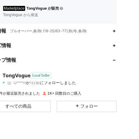
TongVogue が販売
Marketplace
TongVogue から発送
情報
プルオーバー,春/秋 (18-25/63-77),秋/冬,春/秋
ズ情報
ップ情報
4.62
1.5K
130
4.62
1.5K
130
TongVogue
Local Seller
U***n
が
1日前
にフォローしました
s***0
が閲覧中
4.62
1.5K
130
+ 件が最近販売されました
1K+ 回数目のご購入
4.62
1.5K
130
すべての商品
フォロー
4.62
1.5K
130
4.62
1.5K
130