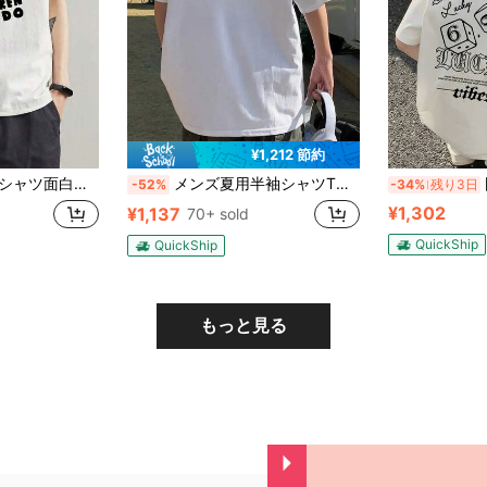
¥1,212 節約
い剣道 催眠術をかける
メンズ夏用半袖シャツTシャツはシンプルなカートゥーンプリントデザインです。 ,ゆったりとしたシルエット,100%純綿で通気性があり、汗を吸収します。 ,日本の夏に適しています.メンズ tシャツ おもしろtシャツ tシャツ y2k 半袖
国
-52%
-34%
残り3日
¥1,302
¥1,137
70+ sold
QuickShip
QuickShip
もっと見る