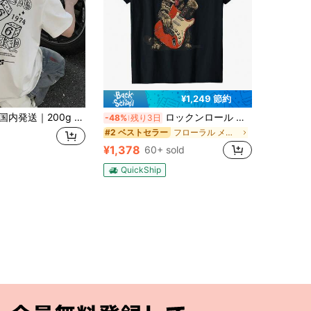
¥1,249 節約
内発送｜200g ヘビーコットン 100% メンズ ゆったり快適 春夏カジュアル アメリカンスタイル ダイス666プリント 半袖 Tシャツ
ロックンロール ギター 猫 ビンテージ ROCK ギタリスト 猫 Tシャツ
-48%
残り3日
フローラル メンズTシャツ
#2 ベストセラー
¥1,378
60+ sold
QuickShip