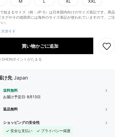
M
L
XL
XXL
-」で始まるサイズ（例：JP-S）は日本国内向けのサイズ表記です。商品
ズタグやその他箇所には海外のサイズ表記が使われていますので、ご注
さい。
イズガイド
買い物かごに追加
6
SHEINポイントがたまる
届け先
Japan
送料無料
お届け予定日:
8月13日
返品無料
ショッピングの安全性
安全な支払い
プライバシー保護