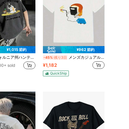
¥1,015 節約
¥962 節約
フィックTシャツ。サーフィンとフレンチブルドッグのデザインが特徴で、サーフィンや普段着に最適です。
メンズカジュアルコットンTシャツ、気まぐれなパン泥棒デザイン - 半袖、ラウンドネック、洗濯機洗い可能、カジュアルな服装に最適、普段使いのTシャツ｜遊び心のあるプリント｜快適なフィット感
-45%
残り3日
¥1,182
00+ sold
QuickShip