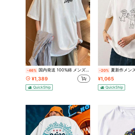
国内発送 100%綿 メンズ半袖 夏の新作プリントTシャツ 男女兼用 ゆったりカジュアル丸首トップス
夏新作メンズ半袖 T シャツ 綿 100% トップスアメリカンレトロ風 ゆっ
-46%
-20%
¥1,389
¥1,065
QuickShip
QuickShip