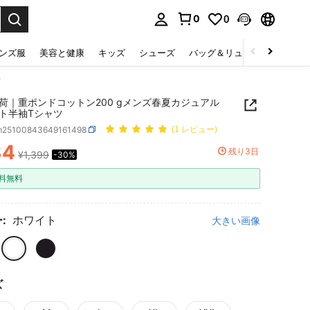
0
0
select.
ンズ服
美容と健康
キッズ
シューズ
バッグ＆リュック
下着＆
ツ
荷｜重ポンドコットン200 gメンズ春夏カジュアル
ト半袖Tシャツ
m25100843649161498
(1 レビュー)
84
残り3日
¥1,399
-30%
ICE AND AVAILABILITY
料無料
:
ホワイト
大きい画像
ズ