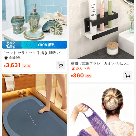
¥908 節約
1セット セラミック 手描き 貝殻 バス
ルームアクセサリー、ローションボ
創業1年
トル1個、歯ブラシホルダー1個、カ
壁掛け式歯ブラシ・カミソリホルダ
3,631
ップ1個、石鹸置き1個、オーシャン/
¥
-20%
ー 排水機能付き - ブラック バスルー
残り 5 点
地中海スタイルのバスルーム装飾に
ム収納ラック、電動歯ブラシ、歯磨
適しています
360
き粉、シェービング用品に適してい
¥
-3%
ます、歯ブラシホルダー、バスルー
ムアクセサリー