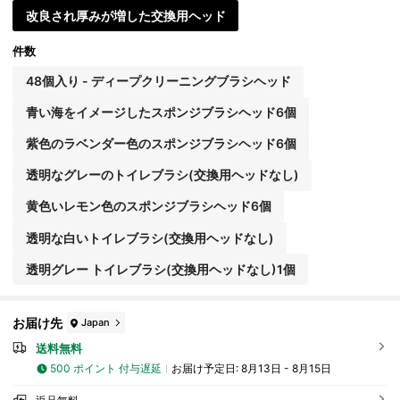
ニングスポンジが含まれています。トイレブラシは手
改良され厚みが増した交換用ヘッド
を汚さず、耐久性のある素材で高効率です。
件数
48個入り - ディープクリーニングブラシヘッド
青い海をイメージしたスポンジブラシヘッド6個
紫色のラベンダー色のスポンジブラシヘッド6個
透明なグレーのトイレブラシ(交換用ヘッドなし)
黄色いレモン色のスポンジブラシヘッド6個
透明な白いトイレブラシ(交換用ヘッドなし)
透明グレー トイレブラシ(交換用ヘッドなし)1個
お届け先
Japan
送料無料
500 ポイント 付与遅延
お届け予定日:
8月13日 - 8月15日