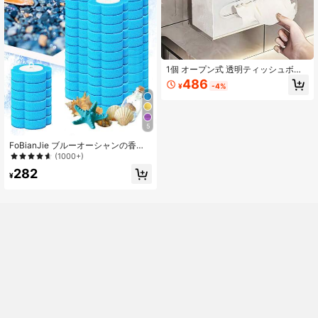
1個 オープン式 透明ティッシュボッ
クス、モダンミニマリスト高品質、
486
¥
-4%
防塵防湿、バスルーム、キッチン、
オフィス、リビング、デスクに適し
た、多用途な実用的な収納ソリュー
ション
5
FoBianJie ブルーオーシャンの香り
使い捨てトイレブラシ 交換用ブラシ
(1000+)
ヘッド バスルームの装飾 秋の装飾
282
¥