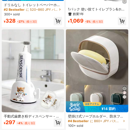
ドリルなし トイレットペーパーホル
ダー、アイアンアート バスルームテ
1パック 使い捨てトイレブラシ&ホル
#2 Bestseller
に 520~860 JPY バスルームアクセサリー＆アクセサリーセット
ィッシュ/タオルラック、タオルハン
ダーセット、延長ハンドル付き 6個
創業1年
300+ sold
ガー、壁に穴を開ける必要なし、キ
のクリーナーリフィル付きトイレブ
328
1,069
ッチンやバスルームの収納に適し、
ラシ、トイレボウルクリーナー、バ
¥
-27%
残り3日
¥
-5%
残り3日
バスルームアクセサリー、新学期シ
スルームクリーニング、バスタブ -
ーズンの必需品
ブルー (オーシャンフレッシュの香
り)
¥14 節約
手動式歯磨き粉ディスペンサー - 無
壁掛け式ソープホルダー、防水フリ
駄なく、歯ブラシカバー付き、使い
ップトップデザイン、ミニマリスト
#4 Bestseller
に 860+ JPY バスルームアクセサリー＆アクセサリーセット
297
¥
-4%
残り3日
やすいスクイーザー、白いバスロー
ソープディッシュ、ユニセックス、
100+ sold
ブを着た子猫が2本の歯ブラシで歯を
耐久性のあるソープボックス、キッ