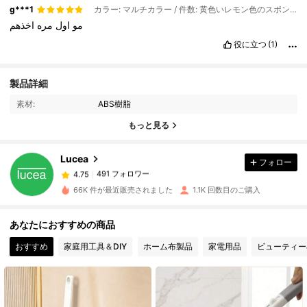
g***1
カラー: マルチカラー / 件数: 黄色いレモン色のスポンジブラシヘッド6個 / スタイルタイプ: 改良され厚みが増した交換用ヘッド
مو
اول
مره
اخذهم
役に立つ
(1)
491 フォロワー
4.75
製品詳細
素材:
ABS樹脂
491 フォロワー
4.75
もっと見る
Lucea
フォロー
491 フォロワー
4.75
d***i
は
16時間前
に購入しました
66K 件が最近販売されました
1.1K 回数目のご購入
491 フォロワー
4.75
あなたにおすすめの商品
おすすめ
家庭用工具＆DIY
ホーム布製品
家電用品
ビューティー
491 フォロワー
4.75
491 フォロワー
4.75