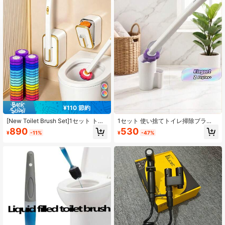
491 フォロワー
4.75
491 フォロワー
4.75
491 フォロワー
4.75
¥110 節約
491 フォロワー
4.75
[New Toilet Brush Set]1セット トイ
1セット 使い捨てトイレ掃除ブラ
レブラシセット、7色の交換用ブラシ
シ、バスルーム掃除システム。より
890
530
¥
-11%
¥
-47%
ヘッド付き、バスルームトイレクリ
衛生的な使用のための交換可能なブ
ーニングシステム、収納ボックス付
ラシヘッド付き、3つの香り付き交換
491 フォロワー
4.75
きトイレブラシ、ゴールドトリム装
ブラシヘッド付き。このトイレ掃除
飾、バスルームデコレーションアク
システムには収納ケースが付属し、
セサリー、バスルームクリーニング
ブラシヘッドは溶解性です。
に適し、理想的な新築祝いギフト