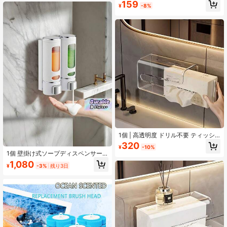
159
磨いているプリントデザイン、携帯
チン、バスルーム、シャワー、ホー
¥
-8%
用歯ブラシホルダー、デイリーの歯
ムバスルームデコレーション、バス
ブラシケア、ポータブル歯ブラシカ
ルーム収納アクセサリー、旅行必需
バー、バスルームの整理に最適、自
品シャワーバスケットに適していま
宅、ビジネス旅行、日常使用、アウ
す
トドア活動に最適な必需品のバスル
ームアクセサリー、歯磨き粉やヘア
ダイにも最適、自宅やサロンでの使
用に最適。
1個 | 高透明度 ドリル不要 ティッシ
ュボックス、壁掛け ドリル不要 ペー
320
¥
-10%
パータオルホルダー、バスルーム ト
1個 壁掛け式ソープディスペンサー
イレ キッチン 収納ラック、バスルー
透明窓付き、電気不要、簡単取り付
1,080
ム、キッチン、旅行、バレンタイン
¥
-3%
残り3日
け、バスルーム、キッチン、ホテ
デー旅行ギフト、パーティーギフト
ル、家庭での使用に適しています。
に適しています
学校シーズンバスルームアクセサリ
ー