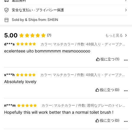
返品無料
安全な支払い · プライバシー保護
Sold by & Ships from: SHEIN
5.00
(7)
もっと見る
d***s
カラー: マルチカラー / 件数: 48個入り - ディープクリーニングブラシヘッド / スタイルタイプ: 改良され厚みが増した交換用ヘッド
ecelenteee
uito
bommmmmm
mesmooooooo
役に立つ
(1)
s***h
カラー: マルチカラー / 件数: 48個入り - ディープクリーニングブラシヘッド / スタイルタイプ: 改良され厚みが増した交換用ヘッド
Absolutely
lovely
役に立つ
(0)
n***m
カラー: マルチカラー / 件数: 透明なグレーのトイレブラシ(交換用ヘッドなし) / スタイルタイプ: 改良され厚みが増した交換用ヘッド
Hopefully
this
will
work
better
than
a
normal
toilet
brush
!
役に立つ
(0)