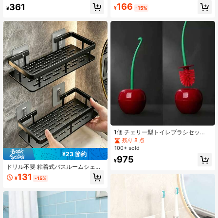
ジホルダー付き - デスクトップ収
強力真空 ガラス風 家具用プル キャ
166
361
¥
-15%
¥
納、漏れ防止ポンプヘッド、電池不
ビネット・ギャレー・バスルームド
要、省スペースキッチン&バスルーム
ア用 ファッショングリップハンドル
オーガナイザー - クリスマス/ハロウ
ホーム・寮・バスルーム・ルーム用
ィンギフトに最適 (ブラック/ブルー
インテリア装飾アクセサリー ドアハ
カラー)
ードウェア 金属金具
1個 チェリー型トイレブラシセッ
ト、グリーンハンドル レッドブラ
残り 8 点
シ、耐久性のあるプラスチック素
100+ sold
材、独立スタンド付き、ファッショ
¥23 節約
975
ナブルなバスルームクリーニング必
¥
需品、トイレアクセサリー、バスル
ドリル不要 粘着式バスルームシェル
ームセット、バスルームデコレーシ
フ、洗面用具を収納可能、ミニマリ
131
¥
-15%
ョン用バスルームアクセサリー、バ
ストシャワーコーナーラック、賃貸
スルーム、ホームデコレーション、
住宅に適し、耐久性があり防水、バ
オーガナイザー、トイレ
スルームシャンプーの完璧な収納、
バスルーム装飾アクセサリーシェル
フ