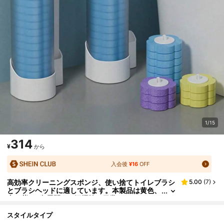
1/15
314
¥
から
入会後
¥16
OFF
高効率クリーニングスポンジ、使い捨てトイレブラシ
5.00
(
7
)
とブラシヘッドに適しています。本製品は黄色、
青、紫の3色展開で、深掃除や日常のバスルーム
手入れに適しています。本セットにはトイレクリーナ
ーの詰め替えパック、使い捨てトイレブラシヘッド、
スタイルタイプ
バスタブ、床、排水口、トイレの洗浄に使えるクリー