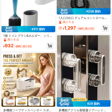
¥208 節約
1入口2出口 デュアルコントロールバ
ルブ、ビデースプレー、ビデースプ
残り 5 点
レー、トイレビデースプレー、トイ
1,297
レフラッシュバルブ、トイレスプレ
¥
-14%
残り3日
¥311 節約
ー、トイレウォータースプレー、ビ
デースプレー トイレスプレー
1個 トイレブラシ&ホルダー、シリコ
ン製トイレブラシ&洗浄液、柔らかい
残り 8 点
毛のトイレブラシ、全方位対応トイ
932
レクリーニングブラシ、洗浄液噴霧
¥
-25%
残り3日
式柔らかい毛ブラシ、再利用可能、
壁掛け式または自立式設置、ドリル
は不要(バスルームトイレ用)
¥29 節約
多機能ソープディスペンサー スポン
多機能アクリル製吸盤ドアハンドル