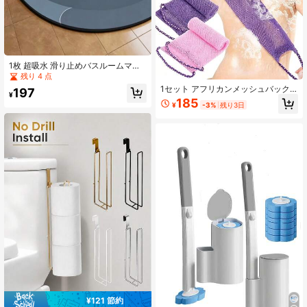
1枚 超吸水 滑り止めバスルームマッ
ト、柔らかい吸水速乾シリコン素材
残り 4 点
製、厚手設計、リビング、キッチ
1セット アフリカンメッシュバック
197
ン、廊下、バスルーム、ベッドサイ
¥
スクラバーバスセット、両面デザイ
185
ドエリアに適し、シャワーエリアに
¥
-3%
残り3日
ンでソフトで強力な角質除去効果、
最適
優れた全身洗浄と肌再生、バスルー
ム専用バックスクラバー、高品質メ
ッシュ生地、便利なハンギングスト
ラップデザイン、ルファバスマッ
ト、日常使用で滑らかで洗練された
肌に; アフリカンロングメッシュバッ
クスクラバーバスタオルセット、両
面で優しく深い角質除去、効率的に
全身の肌を洗浄、バスルーム専用バ
ックスクラビングツール
¥121 節約