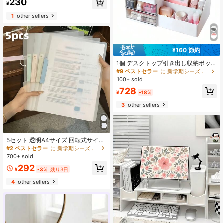
230
筆、または様々な小物を収納するの
¥
に適しています
1
other sellers
¥160 節約
1個 デスクトップ引き出し収納ボッ
クス、ファッショナブルで実用的な
#9 ベストセラー
に 新学期シーズンの必需品 ホームオフィスストレージ
透明引き出しオーガナイザー、オフ
100+ sold
ィス、学生デスク、バスルーム、寝
728
室の装飾に適しています、卒業祝
¥
-18%
い、新学期ギフト、文房具収納ボッ
3
other sellers
クス、オフィス用品オーガナイザー
に最適
5セット 透明A4サイズ 回転式サイド
オープンフォルダー、防水、防塵、
#2 ベストセラー
に 新学期シーズンの必需品 ホームオフィスストレージ
ドキュメントオーガナイザー、学校
700+ sold
ファイル、オフィス文書、アートペ
292
ーパー、学校用品、ミニマリストド
¥
-3%
残り3日
キュメントフォルダー、履歴書ホル
4
other sellers
ダー、大容量オフィス用品、デスク
トップ収納、ファイルオーガナイザ
ー、オフィス用品、デスクアクセサ
リー、教師用教材、新学期、学習用
品、ステッカーブック、収納、文房
具、教師用教室必需品