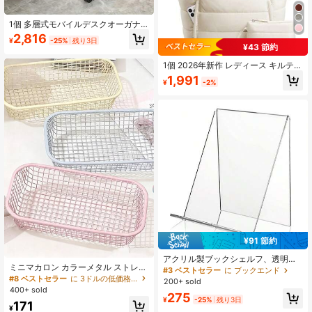
1個 多層式モバイルデスクオーガナ
イザーカート、プラスチック製ロー
2,816
¥
-25%
残り3日
リングオフィスファイル収納ラッ
¥43 節約
ク、ホーム&オフィス用キャスター付
き本棚
1個 2026年新作 レディース キルティ
ング ダイヤモンド柄 トートバッグセ
1,991
¥
-2%
ット - カップホルダーとノートパソ
コン用スリーブ付きマルチコンパー
トメント収納デザイン、通勤、短期
旅行、週末のお出かけ、春の旅行に
最適、バレンタインデー オフィス用
トートバッグ、通勤バッグ、ミニマ
リスト 週末旅行バッグ、レディース
ギフト
¥91 節約
アクリル製ブックシェルフ、透明デ
ミニマカロン カラーメタル ストレー
ィスプレイラック、傾斜デスクトッ
#3 ベストセラー
に ブックエンド
ジバスケット、ファッショナブルな
プオーガナイザー、製品スタンド、
#8 ベストセラー
に 3ドルの低価格商品 バスケット、ビン、コンテナ
200+ sold
デスクトップオーガナイザーラッ
デスクブックホルダー
400+ sold
275
ク、ミニマリストなホームデコレー
¥
-25%
残り3日
171
ション、マルチファンクション デス
¥