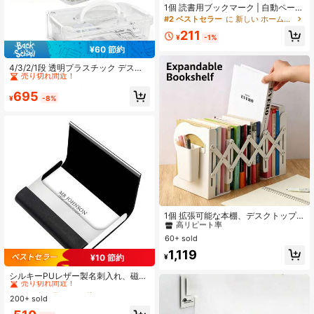
1個 読書用ブックマーク | 自動ページ
めくり追跡機能 | 革新的なソフトシ
#2 ベストセラー
に 新しい ホームオフィスストレージ
リコン製 ポータブル ファッション
211
ミニマリスト 多機能ブックマークク
¥
-1%
リップ、バックパック、アイテム運
¥60 節約
#1 ベストセラー
に 新しい ホームオフィスストレージ
搬ツールとして使用可能、多用途、
旅行、オフィス用品に適しています
売り切れ間近！
4/3/2/1段 透明プラスチック デスク
トップ収納ボックス 便利なハンドル
#1 ベストセラー
#1 ベストセラー
に 新しい ホームオフィスストレージ
に 新しい ホームオフィスストレージ
付き、防塵 文房具オーガナイザー ド
売り切れ間近！
売り切れ間近！
695
ロワーボックス、付箋、テープ、ク
¥
-8%
#1 ベストセラー
に 新しい ホームオフィスストレージ
ラフト素材、化粧品、鉛筆ケース、
売り切れ間近！
学用品収納に適しています
#4 ベストセラー
に ブックエンド
高リピート率
1個 拡張可能な本棚、デスクトップ
収納ラック、厚手ファイルオーガナ
#4 ベストセラー
#4 ベストセラー
に ブックエンド
に ブックエンド
イザー、多機能オフィスデスクオー
60+ sold
高リピート率
高リピート率
ガナイザー、学生文房具ラック、ブ
#4 ベストセラー
に ブックエンド
1,119
ックエンド収納ボックス、日常使用
¥
¥10 節約
#4 ベストセラー
その他のホームオフィス収納
高リピート率
に適し、様々な場面の装飾として使
用可能、クリスマスギフト
売り切れ間近！
シルキーPUレザー製名刺入れ、磁気
式クロージャー、超薄型ステンレス
#4 ベストセラー
#4 ベストセラー
その他のホームオフィス収納
その他のホームオフィス収納
スチール製クレジットカード・IDカ
200+ sold
売り切れ間近！
売り切れ間近！
ードケース - スリーク、プロフェッ
#4 ベストセラー
その他のホームオフィス収納