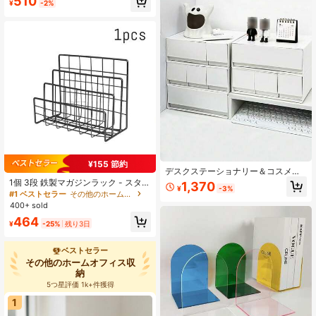
510
ショナルなオフィスや旅行用オーガ
¥
-2%
売り切れ間近！
ナイザー、スリムなカードウォレッ
ト、日常使い、耐久性のある高級素
材、ミニマリストモダンデザイン、
同僚や役員への贈り物アイデア、カ
ードをきれいで手に取りやすく保
つ、軽量なラグジュアリーアクセサ
リー、男女兼用、高品質な仕上が
り、多目的なカードホルダー、確実
な閉鎖機能
¥155 節約
デスクステーショナリー＆コスメ収
納ボックス、白いプラスチック引き
1個 3段 鉄製マガジンラック - スタイ
1,370
¥
-3%
出し式オーガナイザーボックス、モ
リッシュな雑誌/新聞オーガナイザー
#1 ベストセラー
その他のホームオフィス収納
ジュール式スタッカブルメイクアッ
ストレージバスケット付き、ホーム
400+ sold
プジュエリーボックス、文房具オー
オフィスに適しています
464
ガナイザー
¥
-25%
残り3日
ベストセラー
その他のホームオフィス収
納
5つ星評価 1k+件獲得
1