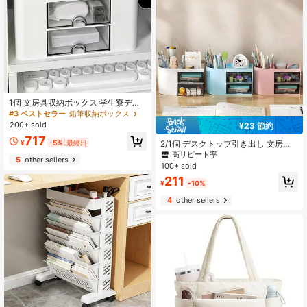
1個 文房具収納ボックス 学生寮デス
ク ペンホルダー 引き出し式オーガナ
#3 ベストセラー
鉛筆収納ボックス
イザー テープディスペンサー ラック
200+ sold
¥23 節約
デスクトップオフィス用品コンテナ
717
かわいい 美的 コンパートメント付き
2/1個 デスクトップ引き出し 文房具&
¥
-5%
最終日
キャディホルダー デスクトップ収納
小物収納ボックス、2段引き出し、透
高リピート率
5
other sellers
システム 学用品 鉛筆ケース コスメ
明デスクトップ収納キャビネット、
100+ sold
アクセサリー
オフィスデスクオーガナイザー、使
211
いやすいペンホルダー、消しゴム、
¥
-10%
クリエイティブな文房具とオフィス
4
other sellers
用品収納ボックスに適しています、
卒業祝い。