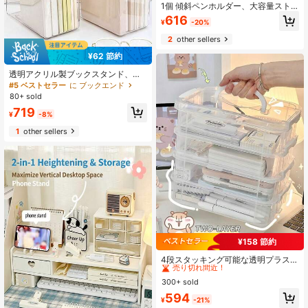
1個 傾斜ペンホルダー、大容量スト
レージボックス、多機能ラグジュア
616
¥
-20%
リーデスクトップオーガナイザー、
コスメホルダー、メイクアップバニ
2
other sellers
ティオーガナイザー、キッチン水切
りラック、コスメ(フェイスマスク、
¥62 節約
メイクブラシ、眉鉛筆、くし、メイ
クスポンジ、口紅、アイシャドウパ
透明アクリル製ブックスタンド、デ
レット、パウダーパフ、クリームな
スクトップブックファイル収納ディ
#5 ベストセラー
に ブックエンド
ど)、文房具デスクトップストレージ
バイダー、学生デスクとオフィスオ
80+ sold
(絵筆、鉛筆、ノート、教室のメモ帳
ーガナイザー用シェルフホルダー
719
など)、多層仕切りオーガナイザーボ
¥
-8%
ックス、箸立て
1
other sellers
¥158 節約
#6 ベストセラー
その他のホームオフィス収納
売り切れ間近！
4段スタッキング可能な透明プラスチ
ック収納ボックス、グリーンバック
#6 ベストセラー
#6 ベストセラー
その他のホームオフィス収納
その他のホームオフィス収納
ル付き、防水大容量オーガナイザ
300+ sold
売り切れ間近！
売り切れ間近！
ー。ポータブル多用途コンテナ、ホ
#6 ベストセラー
その他のホームオフィス収納
594
ームオフィス、キッチン、寮用。ミ
¥
-21%
売り切れ間近！
ニマリスト省スペースビン、化粧