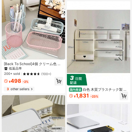
[Back To School]4個 クリーム色 イ
ンス風 アイアンアート 収納バスケッ
低返品率
ト ペンホルダー、文房具オーガナイ
200+ sold
(100+)
ザー 収納ボックス、多機能デスクト
498
ップ オフィス用品 学生用品 収納ペ
¥
-2%
ンホルダー、小型収納バスケット、
学生のデスクトップ オフィス文房具
3
other sellers
白色 木質プラスチック製 収
国内発送
収納に適しています
納ラック、寝室、リビング、オフィ
1,831
¥
-23%
ス、本、ペン、カレンダー、口紅、
収納 テーブル 収納棚 家具