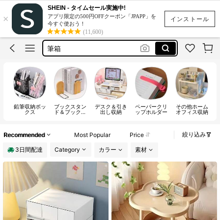
棚
SHEIN - タイムセール実施中!
×
アプリ限定の500円OFFクーポン「JPAPP」を
ペン立て
インストール
今すぐ使おう！
(11,600)
筆箱
収納
収納ケース
棚
ペン立て
鉛筆収納ボッ
ブックスタン
デスク＆引き
ペーパークリ
その他ホーム
クス
ド＆ブックエ
出し収納
ップホルダー
オフィス収納
ンド
絞り込み
Recommended
Most Popular
Price
3日間配達
Category
カラー
素材