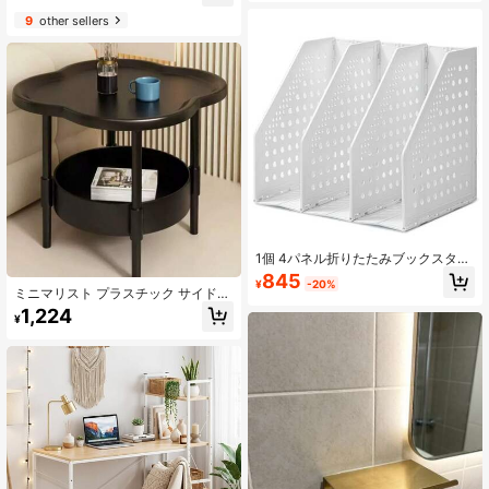
クトップストレージラック、オフィ
9
other sellers
スデスクやバニティに適していま
す、軽量で錆に強いメタルストレー
ジボックス、滑らかな縁、メイクア
ップ&ジュエリーオーガナイザー、リ
ップスティック、ピアス、ネックレ
ス、ヘアクリップなどを収納できま
す
1個 4パネル折りたたみブックスタン
ド、調整可能な学生デスクブックホ
845
¥
-20%
ルダー、折りたたみファイルオーガ
ミニマリスト プラスチック サイドテ
ナイザー、ブック収納ラック、オフ
ーブル - 超安定で耐久性のあるクロ
1,224
ィス&学校用品、ホーム、ブックデコ
¥
ーバーデザイン ベッドサイドキャビ
レーション、本棚の整理、スタイリ
ネット - リビングルーム 書斎 寝室
ッシュな本の展示に適しています。
収納
大容量、頑丈、デスクストレージ、
デスクトップデコレーション、学生
ギフト、学習部屋の整理、便利な収
納、ルームデコレーション、オフィ
スデスクアクセサリー、リビングル
ームデコレーション、入学祝いのギ
フトに最適