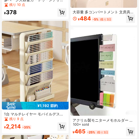
ンバッジ収納アルバム、様々なバッ
残り 10 点
ジを展示するために使用。バッジと
378
大容量 多コンパートメント 文房具バ
対応するアクセサリーは含まれてい
¥
ッグ-学生と教師向け、拡張可能なポ
ません。
484
¥
-5%
残り3日
ータブルオフィス収納バッグ、縦型
コスメバッグ、多機能キルティング
トラベル収納バッグ、デスクトップ
収納、寮、新学期必需品
¥1,192 節約
1台 マルチレイヤー モバイルデスク
トップ収納カート、プラスチック製
残り 9 点
アクリル製モニターメモホルダー 電
ローリングオフィス文書収納ラッ
話スタンド付き 2セット、透明デス
100+ sold
2,214
ク、キャスター付き本棚、自宅とオ
¥
-35%
クオーガナイザー ホーム&オフィス
465
フィスに適しています
¥
-25%
残り3日
用