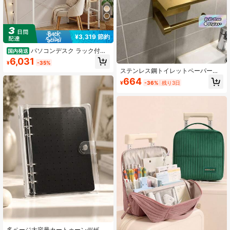
¥3,319 節約
パソコンデスク ラック付き
国内発送
左右入れ替え対応 収納棚付 114x48
6,031
¥
-35%
x123cm PCデスク ワークデスク 勉
ステンレス鋼トイレットペーパーホ
強机 傷・汚れ・水に強い メラミン天
ルダー 上部収納付き - 簡単設置 バス
板 在宅勤務 リモートワーク 一体型 A
664
¥
-36%
残り3日
ルームとバニティに - ドリルは不要
4対応 省スペース おしゃれ アンティ
- ブラシ仕上げ、研磨仕上げ、ブラ
ーク調 組立簡単
ック、ホワイト、グレー、ゴールド
の仕上げ展開 バスルームアクセサリ
ー バスルームツール
多ページ大容量カートゥーンデザイ