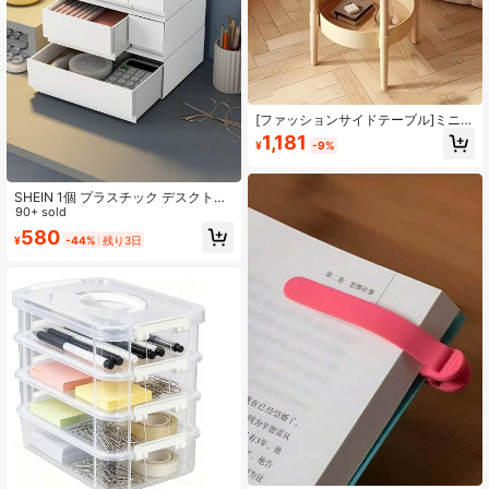
[ファッションサイドテーブル]ミニマ
リストモダン プラスチック製サイド
1,181
¥
-9%
テーブル - ファッションモダン ラウ
ンドサイドテーブル、収納棚付き小
型2段コーヒーテーブル | 省スペー
ス、超安定 耐久性のある四つ葉クロ
SHEIN 1個 プラスチック デスクトッ
ーバーデザイン ナイトスタンド - リ
プ収納ボックス、引き出し式デザイ
90+ sold
ビング、書斎、寝室の整理に最適
ンで自由に組み合わせ&積み重ね可
580
¥
-44%
残り3日
能、化粧品、ジュエリー、その他小
物を分類して収納できる、デスクト
ップをすっきりと整理できる実用的
なアイテム。