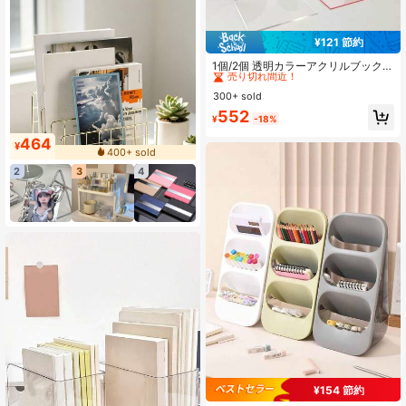
¥121 節約
#2 ベストセラー
に ブックエンド
売り切れ間近！
1個/2個 透明カラーアクリルブックエ
ンド、厚手滑り止め透明L字型デスク
#2 ベストセラー
#2 ベストセラー
に ブックエンド
に ブックエンド
トップ雑誌ブックホルダー、オフィ
300+ sold
売り切れ間近！
売り切れ間近！
スデスクオーガナイザー、調整可能
#2 ベストセラー
に ブックエンド
552
な省スペース設計、ホーム、オフィ
¥
-18%
売り切れ間近！
ス、学校、新学期シーズン、ホーム
464
デコレーションに適しています
¥
400+ sold
2
3
4
¥154 節約