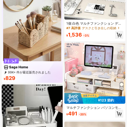
1個 白色 マルチファンクション デス
クトップコンピューターモニタース
#7 高評価
デスクと引き出しの収納
タンド、ノートパソコンスタンド、
1,536
多層ドーム収納ラック、デスクトッ
¥
-3%
プオーガナイザーボックス、デスク
トップコンピューターオフィススタ
ンド、ドーム化粧品収納ボックス、
収納キャビネット
Sage Home
99K+ 件が最近販売されました
25K+ 回数目のご購入
829
¥
19K サブスクリプション
¥123 節約
マルチファンクション パソコンモニ
タースタンド、デスクドロワー収納
491
¥
-20%
オーガナイザー、オフィスデスクト
ップ ディスプレイシェルフ ライザー