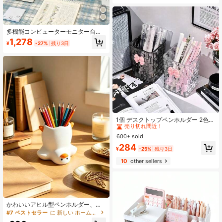
品、おもちゃ、クラフト、学生、家
族の日常使用向け
多機能コンピューターモニター台、
引き出し付きデスクトップオーガナ
1,278
¥
-27%
残り3日
イザー、オフィスデスク用高台ベー
ス収納ラック
#1 ベストセラー
に マルチカラー 鉛筆収納ボックス
売り切れ間近！
1個 デスクトップペンホルダー 2色展
開 4.13*2.95*2.95インチ クリアアク
#1 ベストセラー
#1 ベストセラー
に マルチカラー 鉛筆収納ボックス
に マルチカラー 鉛筆収納ボックス
リルデスクトップオーガナイザー -
600+ sold
売り切れ間近！
売り切れ間近！
ペンホルダーと収納ボックス オフィ
#1 ベストセラー
に マルチカラー 鉛筆収納ボックス
284
スや寮の日用品
¥
-25%
残り3日
売り切れ間近！
10
other sellers
かわいいアヒル型ペンホルダー、魅
力的なクリエイティブで楽しいデス
#7 ベストセラー
に 新しい ホームオフィスストレージ
クトップアクセサリー、ペン、鉛