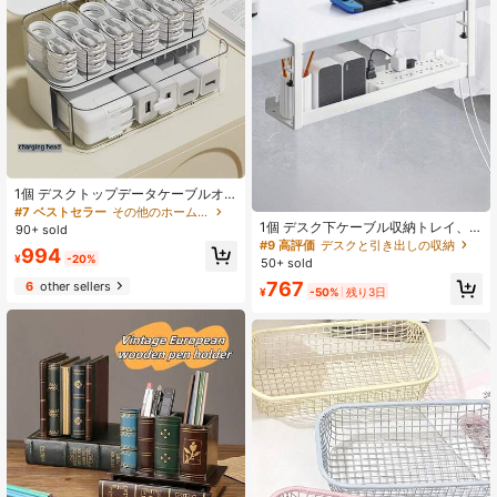
1個 デスクトップデータケーブルオ
ーガナイザー、ホワイト/クリーミー
#7 ベストセラー
その他のホームオフィス収納
ケーブル管理ボックス - 充電ステー
1個 デスク下ケーブル収納トレイ、3
90+ sold
ション、デスクトップ電源タップオ
つのスロット付き スチール製デスク
#9 高評価
デスクと引き出しの収納
994
ーガナイザー、スマートソケット対
ケーブルオーガナイザー、クランプ
¥
-20%
50+ sold
応、ワイヤレス充電センター、スマ
式取り付け、デスク&オフィスケーブ
767
6
other sellers
ートフォン/タブレット/電子機器に適
ル整理、ホームオフィスデスクに適
¥
-50%
残り3日
しています
しています (ホワイト)