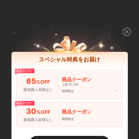
スペシャル特典をお届け
新規ユーザー
商品クーポン
65
%OFF
上限 ¥1,300
最低購入金額なし
期間限定
新規ユーザー
30
商品クーポン
%OFF
期間限定
最低購入金額なし