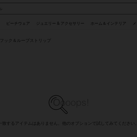
ル
 and down arrow keys to navigate search 検索履歴 and 人気ワード. Press Enter to 
ビーチウェア
ジュエリー & アクセサリー
ホーム＆インテリア
メ
フック＆ループストリップ
一致するアイテムはありません。他のオプションで試してみてください