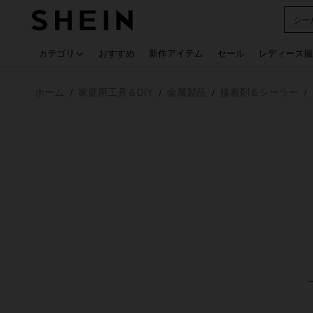
シー
Use up
カテゴリ
おすすめ
新作アイテム
セール
レディース服
ホーム
家庭用工具＆DIY
金属製品
接着剤＆シーラー
/
/
/
/