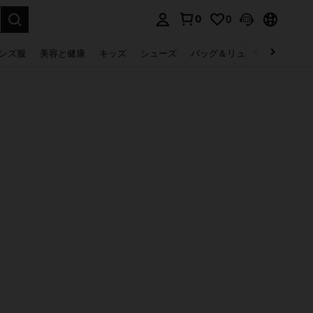
0
0
select.
ンズ服
美容と健康
キッズ
シューズ
バッグ＆リュック
下着＆
。