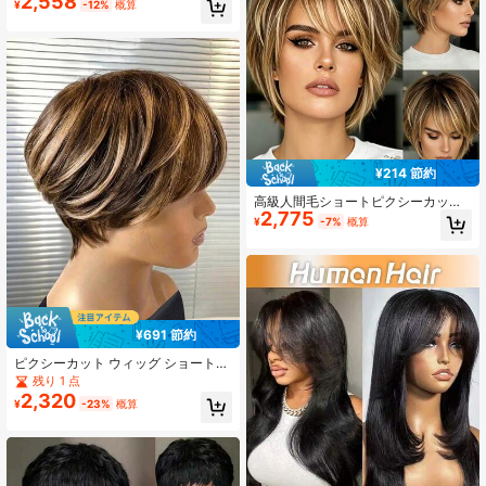
2,558
休日の祝祭に最適
¥
-12%
概算
ガンディ、ブラウン系 ショートピク
シーカットスタイル、ブラジリアン
ヒューマンヘア 本物の髪 ショートウ
ィッグ、レイヤードデザイン 本物の
髪の質感 ショートウィッグ、フロン
トなし 跡なし
¥214 節約
高級人間毛ショートピクシーカット
2,775
ウィッグ レディース用、ショートレ
¥
-7%
概算
イヤードピクシーカット バング付
き、レースなし グルーなし フルマシ
ン織り、ソフトローズネットキャッ
プ、デイリー 夏向け 新スタイル フ
ァッション 4/27 ハイライト入り人間
毛ウィッグ
¥691 節約
ピクシーカット ウィッグ ショート
ストレート ミックスカラー レミー 3
残り 1 点
インチ 人毛 フルマシンメイド P427
2,320
¥
-23%
概算