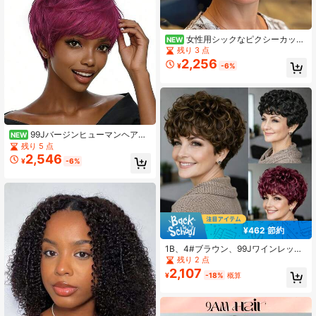
女性用シックなピクシーカット
NEW
ウィッグ 180%密度 ブラジリアンレ
残り 3 点
ミー人毛 レイヤード P4/27カラー、
2,256
¥
-6%
日常着用&パーティー&ホリデーに適
しています、エレガントな女性用ウ
ィッグ
99Jバージンヒューマンヘアウ
NEW
ィッグ 女性用 - ピクシーカット ショ
残り 5 点
ートストレートヘア、レースフロン
2,546
¥
-6%
トなしウィッグ デイリーウェア&パ
ーティーに適した、エレガントな女
性用ウィッグ
¥462 節約
1B、4#ブラウン、99Jワインレッド
フラッフィー カーリー ウェーブ シ
残り 2 点
ョートバング ウィッグ、ブラジリア
2,107
¥
-18%
概算
ン バージンヘア、グルーフリー、デ
イリーウェア、パーティー、クリス
マス、フェスティバル、韓国文化に
適しています