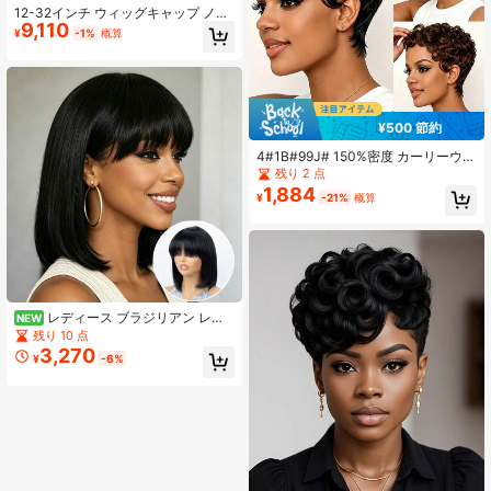
12-32インチ ウィッグキャップ ノー
9,110
レース 150%密度 ストレート フルウ
¥
-1%
概算
ィッグ 合成繊維
¥500 節約
4#1B#99J# 150%密度 カーリーウィ
ッグ バング付き、レイヤードパフヘ
残り 2 点
アスタイル、ブラジリアンレミーヒ
1,884
¥
-21%
概算
ューマンヘアウィッグ、パーティー
に適しています
レディース ブラジリアン レミ
NEW
ー 人毛ウィッグ グルーレス ショー
残り 10 点
トボブ 前髪付き 密度150% ナチュラ
3,270
¥
-6%
ルブラック 100%ストレート人毛 レ
イヤー前髪 ローズメッシュキャップ
接着剤不要 スタイリング簡単 デイリ
ー・パーティー・ホリデー向け