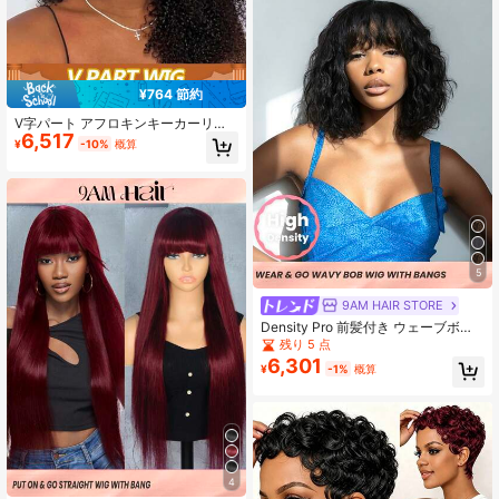
¥764 節約
V字パート アフロキンキーカーリー
6,517
人毛ウィッグ 女性用 180%密度 マシ
¥
-10%
概算
ンメイド 自然な見た目 V字パート付
き 軽量&通気性のあるデザイン 全人
種対応 日常&特別な行事に対応多様
なスタイリング
5
9AM HAIR STORE
Density Pro 前髪付き ウェーブボブ
ウィッグ 人毛 10-12インチ ナチュラ
残り 5 点
ルブラック ノンレース マシンメイド
6,301
¥
-1%
概算
ブラジリアン バージンレミーヘア ウ
ィッグ 手軽に使える
4