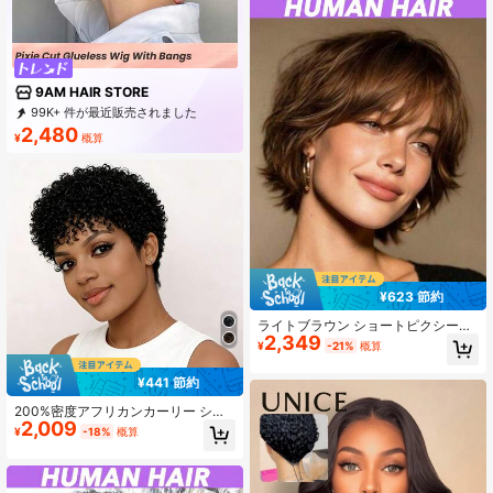
9AM HAIR STORE
99K+ 件が最近販売されました
89K+ 回数目のご購入
2,480
¥
概算
341K サブスクリプション
¥623 節約
ライトブラウン ショートピクシーカ
2,349
ットウィッグ、180%密度、ルーズボ
¥
-21%
概算
ディ グルーレス ショートウィッグ
前髪付き、ローズネットキャップ、
¥441 節約
マシンメイド ナチュラルルック、シ
ョートヘアウィッグ、デイリーヘア
200%密度アフリカンカーリー ショ
ピース、エレガントヘアピース 4イ
2,009
ートウィッグ バング付き、肌色、グ
ンチ #4
¥
-18%
概算
ルーレス ローズネットキャップ、デ
イリー使い、休日、母の日、カーニ
バル、クリスマス、新年に適してい
ます(マシン製)