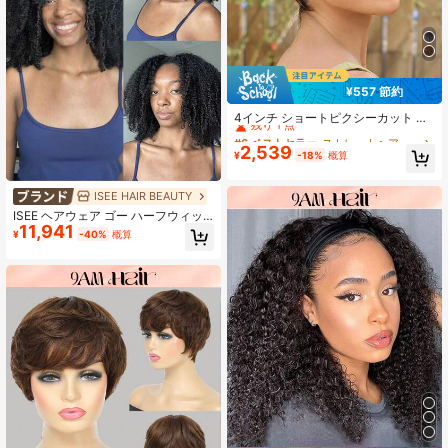
¥557 節約
#6 ベストセラー
ストレートヘア 人間用お手頃価格のウェア＆ゴーウィッグ
残り 1 点
4インチ ショートピクシーカット 人
毛ウィッグ #2 ダークブラウン 密度1
#6 ベストセラー
#6 ベストセラー
ストレートヘア 人間用お手頃価格のウェア＆ゴーウィッグ
ストレートヘア 人間用お手頃価格のウェア＆ゴーウィッグ
50% ナチュラルウェーブ 人毛ウィッ
2,539
残り 1 点
残り 1 点
¥
-18%
概算
グ ナチュラルストレート/カーリース
#6 ベストセラー
ストレートヘア 人間用お手頃価格のウェア＆ゴーウィッグ
タイル ウィッグ レディース デイリ
残り 1 点
ー使い
ISEE HAIR BEAUTY
ISEE ヘアウェア ゴー ハーフウィッ
11,941
グ アフリカ風カーリーヘア フレキシ
¥
-40%
概算
ブルフィット 3in1 ドローストリング
ハーフウィッグ ナチュラルカラー 即
着用可能 接着剤不要 人毛 180%密度
14-16インチ ボブ 18-28インチ レギ
ュラースタイル レディース デイリー
用