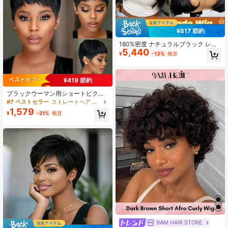
¥817 節約
180%密度 ナチュラルブラック レイ
5,440
ヤード ストレート ウィッグ、ウーブ
¥
-13%
概算
ンウィッグ、グルーレス ヒューマン
ヘアウィッグ(女性用)
¥419 節約
ブラックウーマン用ショートピクシ
ーカットウィッグ、前髪付き、ショ
#7 ベストセラー
ストレートヘア 人間用お手頃価格のウェア＆ゴーウィッグ
ートウィッグ、ヒューマンヘアウィ
1,579
¥
-21%
概算
ッグ、グルーレスウィッグ、ストレ
ートヘア、ショートウィッグ、ブラ
ックレディース用ショートストレー
トヒューマンヘアウィッグ
9AM HAIR STORE