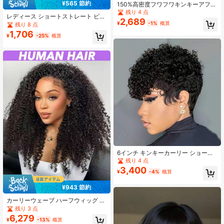
¥565 節約
150%高密度フワフワキンキーアフロ
ウィッグ 女性用 ブラウン ショート
残り 4 点
レディース ショートストレート ピク
アフロカーリーウィッグ 初心者向け
2,689
シーカット 前髪付き レイヤー入り
¥
-1%
概算
残り 8 点
デイリー使用 簡単装着 ナチュラルル
レミー ブラジリアン人毛ウィッグ 伸
ック ソフトバウンシーカール ヒュー
1,706
¥
-25%
概算
縮ネット フルマシン製 ナチュラルブ
マンヘアウィッグ アフロカーリーウ
ラック ホリデー・パーティー・デイ
ィッグ キンキーカーリーテクスチャ
リー・音楽フェス用
ー アフリカンスタイル カジュアルシ
ック パーティー サマーフェスティバ
ル ウェディング エレガント キュー
ト 簡単メンテナンス 特別な機会のヘ
アスタイル バーサタイルスタイル 日
常使用
6インチ キンキーカーリー ショート
ピクシーカット ヒューマンヘアウィ
残り 4 点
ッグ バング付き ウィメンズ ノンレ
3,400
¥
-4%
概算
ースウィッグ
¥943 節約
カーリーウェーブ ハーフウィッグ ヒ
ューマンヘア、3 in 1 ハーフウィッ
残り 3 点
グ、ドローストリング ヘアバンド ウ
6,279
¥
-13%
概算
ィッグ、8-30 ナチュラルブラック、