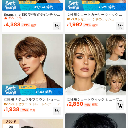
¥1,274 節約
¥529 節約
#1 ベストセラー
ストレートヘア 人間用お手頃価格のウェア＆ゴーウィッグ
残り 5 点
Beaushine 180%密度の6インチ ショ
女性用ショートカーリーウィッグ ヒ
ート ピクセル調ウィッグ、着用簡
ューマンヘア アフロ ナチュラルカー
#1 ベストセラー
#1 ベストセラー
ストレートヘア 人間用お手頃価格のウェア＆ゴーウィッグ
ストレートヘア 人間用お手頃価格のウェア＆ゴーウィッグ
#1 ベストセラー
に 朝のラッシュアワーはもう終わり 人毛ウィッグ
単、初心者向け、パーティー、コン
リー ブラジリアンバージン ピクシー
4,388
1,992
残り 5 点
残り 5 点
¥
-23%
概算
¥
-21%
概算
サート、旅行、日常着に最適
カット ウィッグ ヒューマンヘア バ
#1 ベストセラー
ストレートヘア 人間用お手頃価格のウェア＆ゴーウィッグ
ング付き ノンレースフロント ピクシ
残り 5 点
ーカット ヒューマンヘアウィッグ
¥643 節約
女性用 ナチュラルブラウン ショート
女性用ショートウィッグ ヒューマン
2,850
ピクシーカット ヒューマンヘアウィ
ヘア ピクシーカット ブラウンにブロ
#2 ベストセラー
ストレートヘア 人間用お手頃価格のウェア＆ゴーウィッグ
¥
-4%
概算
ッグ バング付き - 5インチ ストレー
ンド 手軽に被れる ショートウィッグ
1,938
¥
-25%
概算
ト レイヤード ヘア、180%密度 グル
レイヤード ピクシーウィッグ バング
ーレス ノーレースフロント、マシン
付き 本物のヒューマンヘア グルーレ
メイド ローズネットキャップ ウィッ
ス ウィッグ ノンレースフロント フ
グ パーティー、イベント、カジュア
ルマシンメイド レイヤードウィッグ
ルウェア用 - エレガントでバーサタ
簡単着用