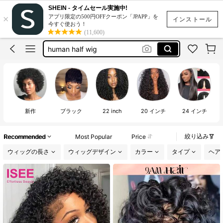
v part wig
SHEIN - タイムセール実施中!
×
アプリ限定の500円OFFクーポン「JPAPP」を
ウィッグ
インストール
今すぐ使おう！
(11,600)
human half wig
v part
yaki v part
v part wig
ウィッグ
新作
ブラック
22 inch
20 インチ
24 インチ
絞り込み
Recommended
Most Popular
Price
ウィッグの長さ
ウィッグデザイン
カラー
タイプ
ヘア