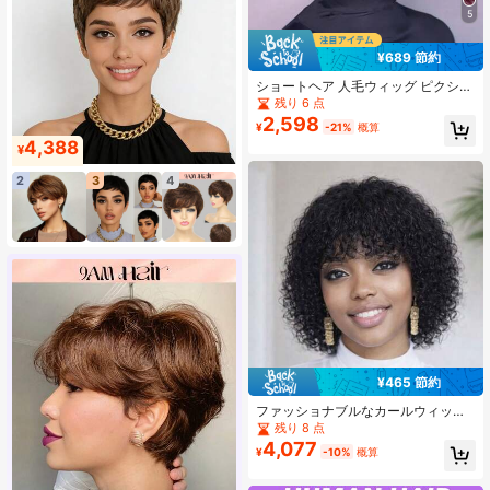
5
¥689 節約
ショートヘア 人毛ウィッグ ピクシー
カット ボブ ブラウン ストレート シ
残り 6 点
ョートヘア レディース 人毛 接着剤
2,598
¥
-21%
概算
不要 フロントエッジなし フルマシン
4,388
織り レイヤーウィッグ デイリーユー
¥
ス ヘアピース
2
3
4
¥465 節約
ファッショナブルなカールウィッグ
レディース ショートヘアウィッグ バ
残り 8 点
ング付き 人毛ウィッグ ピクシーカッ
4,077
¥
-10%
概算
トウィッグ ナチュラルカラー 180%
密度 伸縮性メッシュキャップ 全人類
対応