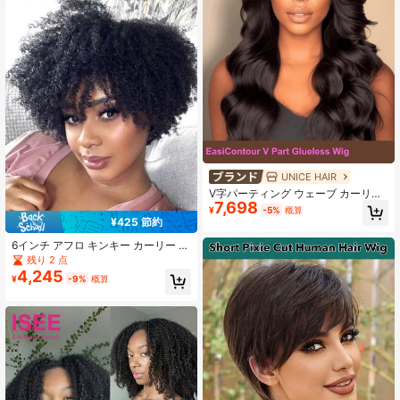
UNICE HAIR
V字パーティング ウェーブ カーリー
7,698
ウィッグ アップグレードバージョ
¥
-5%
概算
ン、プルコード フリップオーバーヘ
¥425 節約
アピース、マジックVライン、初心者
向け、残り毛をミニマリストに、V字
6インチ アフロ キンキー カーリー ピ
パーティングに簡単に付着、接着剤
クシーカット ウィッグ ウーマン用 -
残り 2 点
不要、ナチュラルブラック、UNice
180%密度 人毛、ナチュラルブラッ
4,245
¥
-9%
概算
レディースウィッグ
ク&ダークブラウン、装着するだけの
グルーレスウィッグ、前髪付き、ブ
ラジリアンレミー、ローズネットキ
ャップ、グルーレス フルマシン製造
ノンレース、アフリカ系に適してい
ます