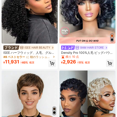
ISEE HAIR BEAUTY
9AM HAIR STORE
ISEE ハーフウィッグ、人毛、グルー
Density Pro 100%人毛 ビッグバウン
レスハーフウィッグ、アップグレー
シーカール ウィッグ バング付き ナ
残り 10 点
#8 ベストセラー
に 朝のラッシュアワーはもう終わり 人毛ウィッグ
ド3in1ハーフウィッグ ドローストリ
チュラルブラック 6インチ 200%超
11,931
2,926
¥
-40%
概算
¥
-11%
概算
ング付き、シームレスクリップイ
高密度 簡単着用 初心者向け設計 フ
ン、リバーシブル、フワフワカーリ
ワフワ ボリューミーなカール 9AM
ー、人毛、グルーやレースなし、密
ヘアスポーツ バケーション トラベル
度180%、長さ14-28インチ
フェスティバル プロム アウトドア
コスプレ キャンパス スクール ビー
チ ウェディング キャンプ ホリデー
アウトフィット サマーアウトフィッ
ト バケーションバイブス エレガント
カジュアル Y2Kファッションスタイ
ル SS25 ナチュラルヘアライン 調整
可能なストラップ 快適なキャップ構
造