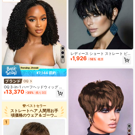
イルなヘアスタイル
レディース ショート ストレート ピ
1,926
クシーカット 前髪付き レイヤー入り
¥
-16%
概算
5
レミー ブラジリアン人毛ウィッグ 伸
縮ネット フルマシン製 ナチュラルブ
ラック ホリデー・パーティー・デイ
¥7,144 節約
リー用
OQ
OQ 3-in-1 ハーフヘッドウィッグ カ
13,370
ーリー 伸縮フィット ハーフヘッドウ
¥
-35%
残り3日
ィッグ、ドローストリング付き ナチ
ュラルヘアライン シームレス フリッ
プウィッグ、ナチュラルカラー、18
ベストセラー
0%密度、14-16インチ ボブ、18-28
ストレートヘア 人間用お手
インチ ロングヘア、グルーレス レー
頃価格のウェア＆ゴーウィ
スレス ハーフヘッドウィッグ
ッグ
1