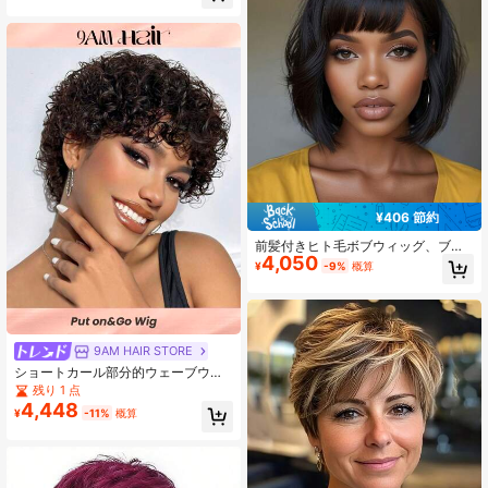
初心者向け ハーフウィッグ、180%-
250% 高密度、カーリー ハーフウィ
ッグ ヒューマンヘア、装着するだけ
グルーレスウィッグ、簡単ヘアスタ
イル
¥406 節約
前髪付きヒト毛ボブウィッグ、ブラ
4,050
ジル産、グルーなし、レースフロン
¥
-9%
概算
トなし、機械製造、プレプラッカ
ー、ナチュラルブラック 8-14インチ
9AM HAIR STORE
ショートカール部分的ウェーブウィ
ッグバング付き 1BF99J#ワンタッチ
残り 1 点
で付けられる100% 人毛ウィッグ ミ
4,448
¥
-11%
概算
ックスカラー