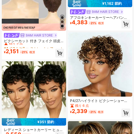
¥1,162 節約
9AM HAIR STORE
アフロキンキーカーリーヘアバンド
4,383
ウィッグ 人毛150%密度 アフロウィ
¥
-21%
概算
ッグ ウィメンズ グルーレスカーリー
ヘアバンドハーフウィッグ ウィメン
ズ ナチュラルカラー
9AM HAIR STORE
#4 ベストセラー
ストレートヘア 人間用お手頃価格のウェア＆ゴーウィッグ
残り 3 点
ピクシーカット 付き フェイク 頭皮
ストレート レミーヘア 機械製の シ
#4 ベストセラー
#4 ベストセラー
ストレートヘア 人間用お手頃価格のウェア＆ゴーウィッグ
ストレートヘア 人間用お手頃価格のウェア＆ゴーウィッグ
ョート 彩色 モカ ブラウン 女性用 人
2,151
残り 3 点
残り 3 点
¥
-21%
概算
毛ウィッグ
#4 ベストセラー
ストレートヘア 人間用お手頃価格のウェア＆ゴーウィッグ
残り 3 点
P4/27ハイライト ピクシーショート
ヒューマンヘアウィッグ バング付
残り 6 点
き、カーリーウェーブヘアスタイ
2,339
¥
-21%
概算
ル、6インチ/15.24cm レイヤード ウ
ォーターウェーブ テクスチャ、18
0%密度 ブラジリアン バージンヘ
¥351 節約
ア、グルーレスウィッグ、デイリー
レディース ショートカーリー ヒュー
ウェア、パーティー、クリスマス、
マンヘアウィッグ、ブラック、バー