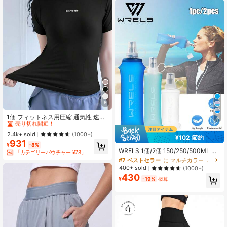
6
#1 ベストセラー
に リブニット レディーススポーツTシャツ＆タンクトップ
売り切れ間近！
1個 フィットネス用圧縮 通気性 速乾
5
スポーツTシャツ ヨガ、ランニン
#1 ベストセラー
#1 ベストセラー
に リブニット レディーススポーツTシャツ＆タンクトップ
に リブニット レディーススポーツTシャツ＆タンクトップ
グ、ワークアウト用 フィットシャツ
売り切れ間近！
売り切れ間近！
2.4k+ sold
(1000+)
¥102 節約
ブラック 夏用
#7 ベストセラー
に マルチカラー ウォーターボトル
931
#1 ベストセラー
に リブニット レディーススポーツTシャツ＆タンクトップ
¥
-8%
高リピート率
WRELS 1個/2個 150/250/500ML 軽
売り切れ間近！
「カテゴリーバウチャー ¥78」
量折りたたみ式スクイーズウォータ
#7 ベストセラー
#7 ベストセラー
に マルチカラー ウォーターボトル
に マルチカラー ウォーターボトル
ーボトル、マラソンスポーツに適
高リピート率
高リピート率
400+ sold
(1000+)
し、ヒートプレス技術で作られ、無
430
#7 ベストセラー
に マルチカラー ウォーターボトル
臭の冷水ボトル
¥
-19%
概算
高リピート率