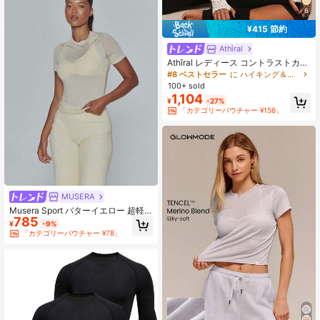
6
¥415 節約
Athîral
Athîral レディース コントラストカラ
ー ドット柄 長袖 スポーツTシャツ
#8 ベストセラー
に ハイキング＆アウトドア レディーススポーツTシャツ＆タンクトップ
100+ sold
1,104
¥
-27%
「カテゴリーバウチャー ¥156」
MUSERA
Musera Sport バターイエロー 超軽
785
量 フィット 半袖 アクティブトップ
¥
-9%
ジム かわいい ピラティス フィット
「カテゴリーバウチャー ¥78」
ネス デイリー