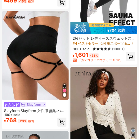
459
¥
-15%
概算
アウトドアスポーツ、キャンプ用
¥704 節約
2枚セット レディーススウェットス
ーツ、長袖トップスとパンツ、サウ
#4 ベストセラー
女性用スポーツ＆エンターテイメントウェア
ナスーツ、フィットネスウェア、無
300+ sold
(1000+)
地ジップハイネック、伸縮性のある
1,601
ニット素材、ワークアウト、ウェイ
¥
-31%
トロス、ウエストトレーニング、春
「カテゴリーバウチャー ¥312」
夏秋、屋内外、ランニング、ジム用
ブラックスポーツ
Slayform
Slayform Slayform 女性用 無地 ハイ
ウエスト クロス デザイン アスレチ
100+ sold
ックショーツ、スウェットショー
768
¥
-20%
概算
ト、ジムショート、バイカーショー
ト