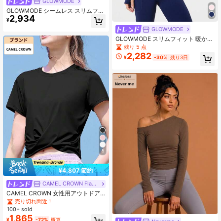
GLOWMODE
GLOWMODE シームレス スリムフィ
2,934
ット ロングスリーブ トップス、ヒッ
¥
プ丈、吸湿速乾、抗菌、透気性に優
GLOWMODE
れた軽量サマーコンプレッションシ
ャツ
GLOWMODE スリムフィット 暖かい
ヒップ丈 1/4ジップ ニット 長袖トッ
残り 5 点
プ サムホール付き ランニング ジョ
2,282
¥
-30%
残り3日
ギング ハイキング ジム トレーニン
グ デイリーアクティブウェア 吸汗速
乾
5
¥4,807 節約
CAMEL CROWN Flagship Store
CAMEL CROWN 女性用アウトドア
スポーツTシャツ、吸汗速乾 ランニ
売り切れ間近！
ング&フィットネス用ウェア
100+ sold
1,865
¥
-72%
概算