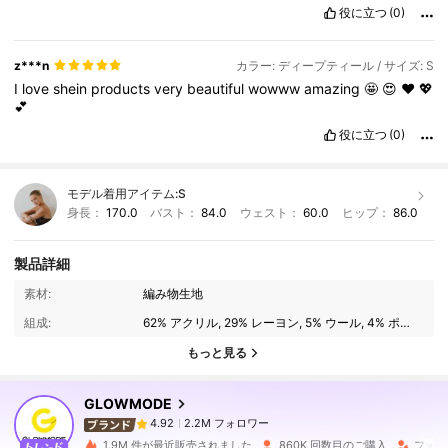
役に立つ
(0)
z***n
カラー: ディープティール / サイズ: S
I
love
shein
products
very
beautiful
wowww
amazing
🤩
😍
❤️
💖
💕
役に立つ
(0)
モデル着用アイテム:
S
身長：
170.0
バスト：
84.0
ウェスト：
60.0
ヒップ：
86.0
製品詳細
2.2M フォロワー
4.92
素材:
編み物生地
組成:
62% アクリル, 29% レーヨン, 5% ウール, 4% ポリウレタン
2.2M フォロワー
4.92
もっと見る
GLOWMODE
2.2M フォロワー
4.92
h***u
は
1日前
に購入しました
1.9M 件が最近販売されました
860K 回数目のご購入
フォロ