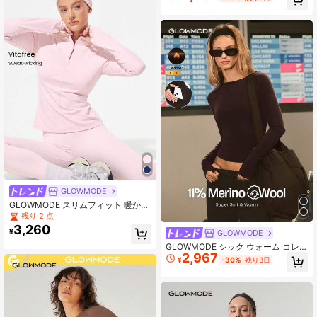
イリーカジュアル
GLOWMODE
GLOWMODE スリムフィット 暖かい
ヒップ丈 1/4ジップ ニット 長袖トッ
残り 2 点
プ サムホール付き ランニング ジョ
3,260
¥
GLOWMODE
ギング ハイキング ジム トレーニン
グ デイリーアクティブウェア 吸汗速
GLOWMODE シック ウォーム コレ
乾
2,967
クション スウィフト ウール ブレン
¥
-30%
残り3日
ド ソフト 暖かい ヒップ丈 隠しファ
スナーポケット サムホール クルーネ
ック 長袖トップ 秋冬 アウトドア デ
イリーカジュアルウェア