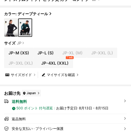
ストパネル サムホール ハーフジップ プルオー
バージャケット 秋冬 アウトドア デイリーカジュア
ルウェア
カラー: ディープティール
サイズ
JP
JP-M
(XS)
JP-L
(S)
JP-XL
(M)
JP-XXL
(L)
7 left
JP-3XL
(XL)
JP-4XL
(XXL)
サイズガイド
マイサイズを確認
お届け先
Japan
送料無料
500 ポイント 付与遅延
お届け予定日:
8月13日 - 8月15日
返品無料
安全な支払い · プライバシー保護