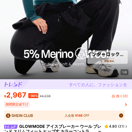
1/8
2,967
-30%
残り3日
¥
¥4,238
期間限定値下げ
入会後
¥148
OFF
GLOWMODE アイスブレーカー ウール ブレ
4.80
(
31
)
ンド スリムフィット ヒップ丈 カラーコントラ