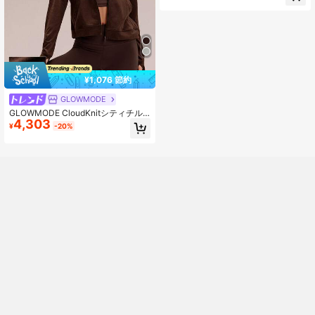
しわ防止 リラックスフィット ヒップ
丈 カーブヘム
¥1,076 節約
GLOWMODE
GLOWMODE CloudKnitシティチル
4,303
フィッテッドサイドポケット弾性カ
¥
-20%
フスジップアップパーカージャケッ
ト デイリーカジュアルストリートウ
ェア