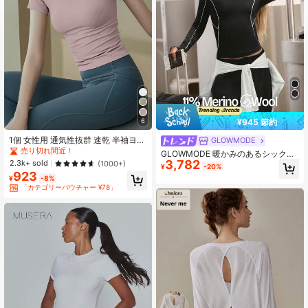
2.2M フォロワー
4.92
¥945 節約
6
1個 女性用 通気性抜群 速乾 半袖ヨガ
GLOWMODE
ランニング フィットネス Tシャツ ジ
売り切れ間近！
GLOWMODE 暖かみのあるシックな
ムトップス タイトシャツ 夏スポーツ
3,782
2.3k+ sold
コレクション フリーズフロー ウール
(1000+)
¥
-20%
ブレンド ソフトで快適な暖かい スリ
923
¥
-8%
ムフィット ヒップ丈 コントラストパ
「カテゴリーバウチャー ¥78」
イピング サムホール ハーフジップ
プルオーバージャケット 秋冬 アウト
ドア デイリーカジュアルウェア