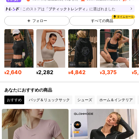
2.2M フォロワー
4.92
このストアは
「ブティックトレンディ」
に選ばれました
タイムセール
フォロー
すべての商品
2.2M フォロワー
4.92
2.2M フォロワー
4.92
2.2M フォロワー
4.92
2,640
2,282
4,842
3,375
5
¥
¥
¥
¥
¥
あなたにおすすめの商品
2.2M フォロワー
4.92
おすすめ
バッグ＆リュックサック
シューズ
ホーム＆インテリア
2.2M フォロワー
4.92
2.2M フォロワー
4.92