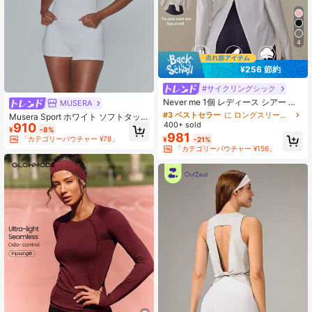
4
¥256 節約
#サイクリングシック
#3 ベストセラー
に ロングスリーブ レディーススポーツTシャツ＆タンクトップ
売り切れ間近！
Never me 1個 レディース シアー 無
MUSERA
地 長袖 アスレチック アクティブウ
#3 ベストセラー
#3 ベストセラー
に ロングスリーブ レディーススポーツTシャツ＆タンクトップ
に ロングスリーブ レディーススポーツTシャツ＆タンクトップ
Musera Sport ホワイト ソフトタッ
ェア トップス、春/秋のヨガ ホワイ
400+ sold
910
売り切れ間近！
売り切れ間近！
チ スーパーフィット クルーネック
¥
-8%
トスポーツに適しています
981
スポーツTシャツ ジム かわいい ピラ
#3 ベストセラー
に ロングスリーブ レディーススポーツTシャツ＆タンクトップ
「カテゴリーバウチャー ¥78」
¥
-21%
ティス フィットネス デイリー
「カテゴリーバウチャー ¥156」
売り切れ間近！