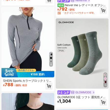
Neverme
Never me レディース オフショ
NEW
792
ルダー スリムフィット 長袖トップ
¥
-21%
ス、ハイウエスト ヨガ フィットネス
「カテゴリーバウチャー ¥78」
ワークアウトウェア、多用途 ギャザ
ーウエスト 長袖
4
¥198 節約
SHEIN Sports カラーブロックトリム
788
衿フィットスポーツ長袖スウェット
¥
-20%
概算
15
シャツ
GLOWMODE
GLOWMODE 3足 ソフト 通気性メッ
1,304
シュ 刺繍ロゴ入り ワークアウト デ
¥
イリーカジュアル