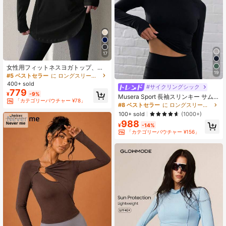
17
女性用フィットネスヨガトップ、速
19
乾スポーツシャツ、ランニング、ジ
#5 ベストセラー
に ロングスリーブ レディーススポーツTシャツ＆タンクトップ
ムワークアウトに適し、伸縮性のあ
400+ sold
#サイクリングシック
るコンプレッションベースレイヤー
779
¥
-9%
ブラック 春
Musera Sport 長袖スリンキー サム
「カテゴリーバウチャー ¥78」
ホール クロップド アクティブウェア
#8 ベストセラー
に ロングスリーブ レディーススポーツTシャツ＆タンクトップ
トップ、パデル、テニス、ピックル
100+ sold
(1000+)
ボール、ジム、フィットネス、ヨ
988
ガ、ピラティス、デイリーカジュア
¥
-14%
ル
「カテゴリーバウチャー ¥156」