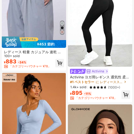
¥453 節約
レディース 軽量 カジュアル 速乾 ス
ポーツパンツ ポケット付き ゆったり
100+ sold
通気性 速乾 エクササイズパンツ ラ
883
¥
-34%
ンニング・フィットネス向け
「カテゴリーバウチャー ¥78」
Activina
Activina ヨガ用レギンス 通気性 柔ら
かさ タミーコントロール スポーツタ
#1 ベストセラー
に レディーススポーツレギンス
イツ 付き ワイドウエストバンド
1.4k+ sold
(1000+)
895
¥
-11%
「カテゴリーバウチャー ¥78」