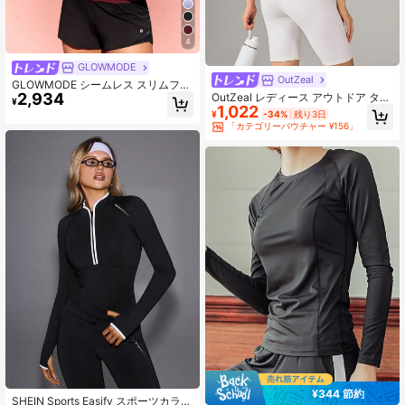
4
GLOWMODE
OutZeal
GLOWMODE シームレス スリムフィ
2,934
OutZeal レディース アウトドア タン
ット 長袖 ヒップ丈 抗菌 軽量 夏用
¥
1,022
クトップ ヨガ カジュアル ソフト ス
¥
-34%
残り3日
トレッチ バックカットアウト トップ
「カテゴリーバウチャー ¥156」
ス
¥344 節約
#1 ベストセラー
に ロングスリーブ レディーススポーツTシャツ＆タンクトップ
SHEIN Sports Easify スポーツカラー