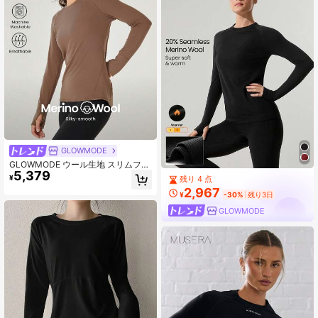
GLOWMODE
GLOWMODE ウール生地 スリムフィ
5,379
ット ヒップ丈 長袖 サムホール付き
¥
残り 4 点
ベーシックTシャツ ワークアウト ヨ
2,967
ガ デイリー 保温性あり
¥
-30%
残り3日
GLOWMODE