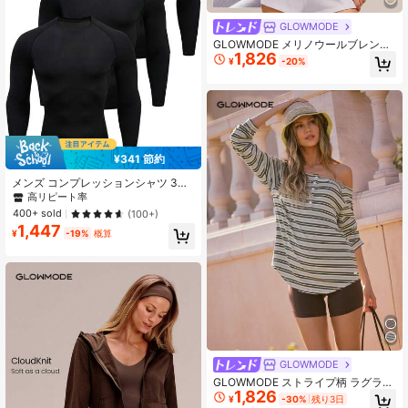
GLOWMODE
GLOWMODE メリノウールブレンド
1,826
グロウ エブリデイ 通気性 ストレッ
¥
-20%
チ レギュラーフィット ウエスト丈
半袖Tシャツ 織りヘムラベル付き デ
イリーカジュアルウェア
¥341 節約
メンズ コンプレッションシャツ 3枚
セット、通気性抜群 速乾 ベーシック
高リピート率
長袖アスレチックTシャツ、高伸縮性
400+ sold
(100+)
無地クルーネック、ジム、ランニン
1,447
グ、カジュアル、アウトドア活動に
¥
-19%
概算
適しています ブラック スポーツ春
GLOWMODE
GLOWMODE ストライプ柄 ラグラン
1,826
スリーブ ボタンダウントップ カジュ
¥
-30%
残り3日
アル デイリー着用 ソフト スムース