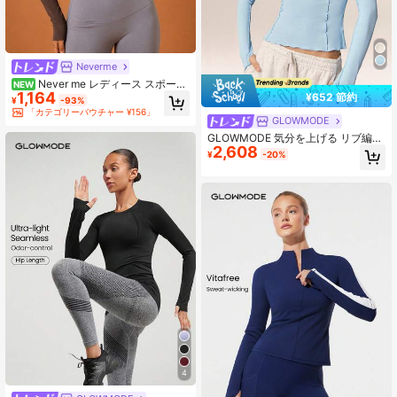
Neverme
Never me レディース スポーツ
NEW
1,164
長袖Tシャツ、快適な伸縮性 デイリ
¥652 節約
¥
-93%
ーカジュアル アシンメトリー ホロー
「カテゴリーバウチャー ¥156」
アウト スリムフィット ファッション
GLOWMODE
トップ
GLOWMODE 気分を上げる リブ編み
2,608
日よけ ウエストレングス レギュラー
¥
-20%
フィット レースシーム裾 フード付き
長袖トップ サムホール付き デイリー
カジュアルウェア
4