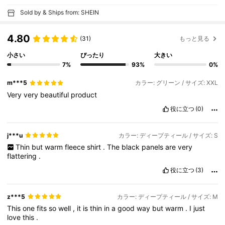
Sold by & Ships from: SHEIN
4.80
(31)
もっと見る
小さい
ぴったり
大きい
7%
93%
0%
m***5
カラー: グリーン / サイズ: XXL
Very
very
beautiful
product
役に立つ
(0)
j***u
カラー: ディープティール / サイズ: S
Thin
but
warm
fleece
shirt
.
The
black
panels
are
very
flattering
.
役に立つ
(3)
z***5
カラー: ディープティール / サイズ: M
This
one
fits
so
well
,
it
is
thin
in
a
good
way
but
warm
.
I
just
love
this
.