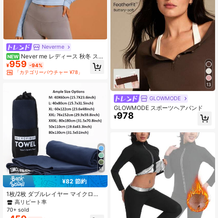
Neverme
Never me レディース 秋冬 スポ
NEW
959
ーツ 長袖Tシャツ、レースパッチワ
¥
-94%
ーク クルーネック、伸縮性のある快
「カテゴリーバウチャー ¥78」
適なフィットネス ヨガトップ、カジ
ュアル デイリーウェア
13
GLOWMODE
GLOWMODE スポーツヘアバンド
978
¥
13
¥82 節約
1枚/2枚 ダブルレイヤー マイクロフ
ァイバー 速乾 スポーツジムタオル、
高リピート率
ネイビーブルー、吸水性、防砂、ポ
70+ sold
ータブル ヨガ、水泳、ハイキング、