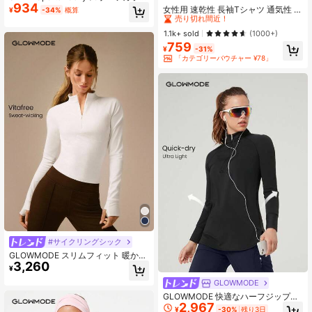
934
ブロック レディース ハーフジップ
売り切れ間近！
女性用 速乾性 長袖Tシャツ 通気性 伸
¥
-34%
概算
スポーツTシャツ - 前後反射性の詳
縮性 ワークアウト ランニングトップ
#1 ベストセラー
#1 ベストセラー
に ロングスリーブ レディーススポーツTシャツ＆タンクトップ
に ロングスリーブ レディーススポーツTシャツ＆タンクトップ
細、サムホール | ジム トレーニング
ス ブラック スプリングスポーツ
売り切れ間近！
売り切れ間近！
1.1k+ sold
(1000+)
アウトドアワークアウト
759
#1 ベストセラー
に ロングスリーブ レディーススポーツTシャツ＆タンクトップ
¥
-31%
売り切れ間近！
「カテゴリーバウチャー ¥78」
#サイクリングシック
GLOWMODE スリムフィット 暖かい
3,260
ウエスト丈 1/4ジップ ニット 長袖ト
¥
ップ サムホール付き ランニング ジ
GLOWMODE
ョギング ハイキング ジム トレーニ
ング デイリーアクティブウェア 吸汗
GLOWMODE 快適なハーフジップ襟
速乾
2,967
長袖カーブヘムヒップ丈Tシャツ デ
¥
-30%
残り3日