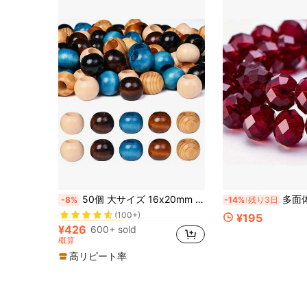
ボホ ビーズ&ビーズ用品
#6 ベストセラー
50個 大サイズ 16x20mm 天然木製ビーズ、ダークブラウン、ターコイズ ラウンドスペーサービーズ DIYジュエリー作り、マクラメ、ネックレス、ブレスレット、ガーランドクラフト用
多面体ABカラー オーストリアンクリスタルガラススペーサービーズ、4/6/8mm、透明でキラキラ。ブレスレット
-8%
-14%
残り3日
(100+)
ボホ ビーズ&ビーズ用品
ボホ ビーズ&ビーズ用品
#6 ベストセラー
#6 ベストセラー
¥195
(100+)
(100+)
¥426
600+ sold
ボホ ビーズ&ビーズ用品
#6 ベストセラー
概算
(100+)
高リピート率