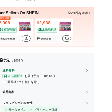
her Sellers On SHEIN
全2商品を確認
最安価格
2,908
¥2,938
3日間配達
3日間配達
mayanshops
zdawedz
届け先
Japan
送料無料
3日間配達
お届け予定日:
8月13日
3日間配達 : 土日祝日を除く
返品無料
ショッピングの安全性
安全な支払い
プライバシー保護