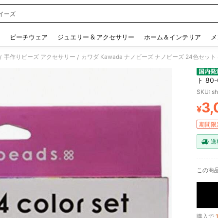
イーズ
 and down arrow keys to navigate search 検索履歴 and 人気ワード. Press Enter to 
ビーチウェア
ジュエリー & アクセサリー
ホーム＆インテリア
メ
手作りビーズ アクセサリー
カワダ Kawada ナノビーズ ナノビーズ 24色セット 8
/
/
国内発
ト 80-
SKU: s
3,
¥
PR
期間限
送
この商
購入で