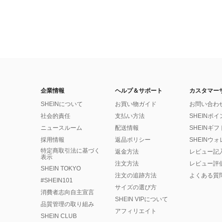
企業情報
ヘルプ＆サポート
カスタマー
SHEINについて
お買い物ガイド
お問い合わ
社会的責任
支払い方法
SHEINポ
ニュースルーム
配送情報
SHEINギ
採用情報
返品ポリシー
SHEINウ
特定商取引法に基づく
返金方法
レビュー記
表示
注文方法
レビュー評
SHEIN TOKYO
注文の追跡方法
よくある質
#SHEIN101
サイズの選び方
消費者志向自主宣言
SHEIN VIPについて
品質管理の取り組み
アフィリエイト
SHEIN CLUB