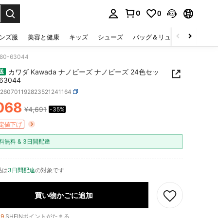
0
0
select.
ンズ服
美容と健康
キッズ
シューズ
バッグ＆リュック
下着＆
0-63044
カワダ Kawada ナノビーズ ナノビーズ 24色セッ
送
63044
h260701192823521241164
068
¥4,691
-35%
ICE AND AVAILABILITY
定値下げ
料無料 & 3日間配達
品は
3日間配達
の対象です
買い物かごに追加
19
SHEINポイントがたまる