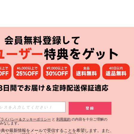
アプリ
購読
登録
登録する
プライバシー＆クッキーポリシー
と
利用規約
の内容を十分ご理解の
みなします。
購読
定特典や最新情報をメールで受信することを希望します。また、