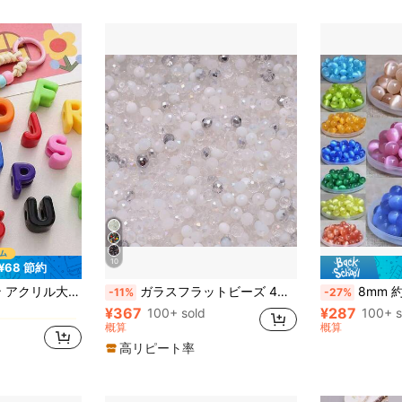
10
¥68 節約
グラマラス ビーズ&ビーズ用品
ュアルシューチャーム、ハンドメイドアクセサリー、ホリデーギフトに適しています
ガラスフラットビーズ 4mm 白 480個入り、指輪、ブレスレット、ネックレス、ピアス、アンクレットなどのDIYアクセサリー製作用
8mm 約46個、天然石マルチカラーキャッツアイ
-11%
-27%
¥367
¥287
グラマラス ビーズ&ビーズ用品
グラマラス ビーズ&ビーズ用品
100+ sold
100+ s
概算
概算
グラマラス ビーズ&ビーズ用品
高リピート率