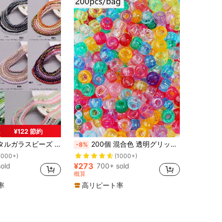
17
¥122 節約
 約720個/袋 ファセットカット ロンデル型 スペーサービーズ ジュエリー作り DIY アクセサリー ブレスレット ネックレス 服飾アクセサリー用
200個 混合色 透明グリッター ポニービーズ、DIYヘアアクセサリー、編み込み、ハンドメイドクラフト、ブレスレットとジュエリー作り用プラスチックビーズ(色ごとの数量はランダム)
-8%
1000+)
(1000+)
¥273
old
700+ sold
概算
率
高リピート率