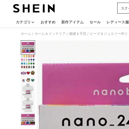
スク
Use up
カテゴリ
おすすめ
新作アイテム
セール
レディース服
ホーム
ホーム＆インテリア
裁縫＆手芸
ビーズ＆ジュエリー作り
/
/
/