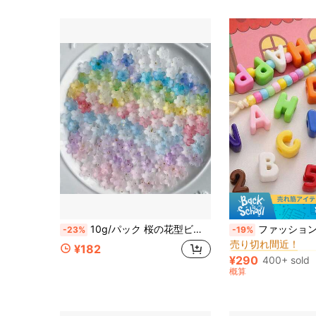
#9 ベストセラー
10g/パック 桜の花型ビーズ、3Dグラデーションピーチフラワービーズ、0.43インチサイズ、ブレスレット、ネックレス、ペンダント、アクセサリー用ジュエリー製作材料、DIYハンドメイドジュエリー用品
ファッション アクリル大穴英字ビーズ 20個入り、DIYフォンストラップ、カジ
-23%
-19%
売り切れ間近！
#9 ベストセラー
#9 ベストセラー
¥182
売り切れ間近！
売り切れ間近！
¥290
400+ sold
#9 ベストセラー
概算
売り切れ間近！