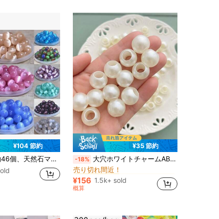
¥104 節約
¥35 節約
マルチカラー ビーズ
#1 ベストセラー
ビーズ 高品質 ルーススペーサービーズ ジュエリー作り DIY 豪華なブレスレット ネックレス アクセサリー
大穴ホワイトチャームABSストレートホールビーズ、マルチサイズフェイクパール大穴ビーズ、ジュエリー作り用、DIYネックレス、ピアス、ブレスレット、ブレスレットチャーム、キーチェーン、バッグチャームに適し、ホリデーギフト、夏ビーチバケーションアクセサリー作りに最適
-18%
売り切れ間近！
old
マルチカラー ビーズ
マルチカラー ビーズ
#1 ベストセラー
#1 ベストセラー
売り切れ間近！
売り切れ間近！
¥156
1.5k+ sold
マルチカラー ビーズ
#1 ベストセラー
概算
売り切れ間近！