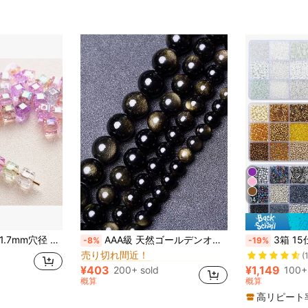
14
売り切れ間近
スター ビーズ&ビーズ用品
#10 ベストセラー
ブレスレット ネックレス装飾用素材、アメリカ (独立記念日、ハロウィン、イニシャル)
AAA級 天然ゴールデンオブシディアンビーズ、ジュエリー作りに適しています
3箱 15仕切り装飾用ライスビーズチューブ
-8%
-19%
売り切れ間近！
(
売り切れ間近
売り切れ間近
スター ビーズ&ビーズ用品
スター ビーズ&ビーズ用品
#10 ベストセラー
#10 ベストセラー
売り切れ間近！
売り切れ間近！
(
(
¥403
¥1,149
200+ sold
100+
売り切れ間近
スター ビーズ&ビーズ用品
#10 ベストセラー
概算
概算
売り切れ間近！
(
高リピート