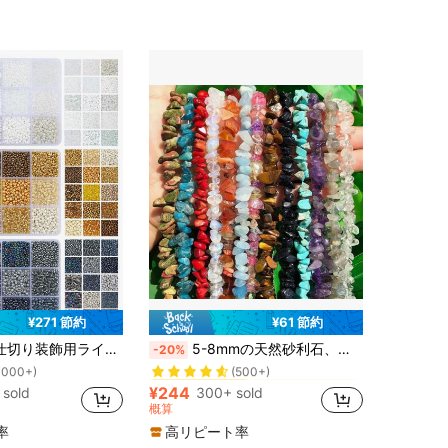
¥271 節約
¥61 節約
！
自然主義的 ビーズ
#3 ベストセラー
 DIYクラフト ブレスレット ネックレス ジュエリー作り用 (ホワイト+ゴールド+ブラック)
5-8mmの天然砂利石、非対称のローズクォーツ、オパール、アメジスト、ガーネットビーズ、ジュエリー制作、DIYチャームブレスレット、ネックレスアクセサリー用
-20%
1000+)
(500+)
！
！
自然主義的 ビーズ
自然主義的 ビーズ
#3 ベストセラー
#3 ベストセラー
1000+)
1000+)
(500+)
(500+)
¥244
 sold
300+ sold
！
自然主義的 ビーズ
#3 ベストセラー
概算
1000+)
(500+)
率
高リピート率