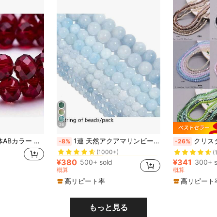
26
ストーン ビーズ
#1 ベストセラー
、ピアス、ネックレスなどのジュエリー作りに適しており、ハンドメイドクラフト、ルームデコレーション、クリスマス装飾アクセサリーとしても使用できます。セット内容: 115個(4mm)/85個(6mm)/62個(8mm)。
1連 天然アクアマリンビーズ、ブレスレット、ネックレス、ピアス、ジュエリー、ヒーリングクリスタルアクセサリーのDIYに適しています
クリスタルガラスビーズ 4mm コーティング カラー 6本線入り
-8%
-26%
(1000+)
ストーン ビーズ
ストーン ビーズ
#1 ベストセラー
#1 ベストセラー
(
(1000+)
(1000+)
¥380
¥341
500+ sold
300+ s
ストーン ビーズ
#1 ベストセラー
概算
概算
(1000+)
高リピート率
高リピート
もっと見る