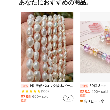
あなたにおすすめの商品。
ホワイト ビーズ
#4 ベストセラー
1個 天然バロック淡水パール ビーズ 4-11mm 穴開き、ホワイト色、セミフィニッシュDIYジュエリーアクセサリー
50個 8mm、1.7mm穴径 カラフル正方形アクリルキューブスペーサービーズ ジュエリー作り、
-8%
-11%
(500+)
¥284
ホワイト ビーズ
ホワイト ビーズ
400+ sold
#4 ベストセラー
#4 ベストセラー
(500+)
(500+)
概算
¥785
600+ sold
ホワイト ビーズ
#4 ベストセラー
概算
高リピート率
(500+)