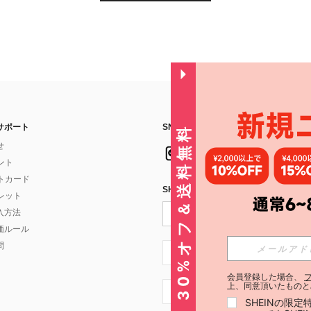
サポート
SNSフォローはこちら：
30%オフ＆送料無料
せ
イント
フトカード
SHEIN STYLE NEWSを購読する
ォレット
入方法
価ルール
問
JP + 81
会員登録した場合、
上、同意頂いたものと
JP + 81
SHEINの限