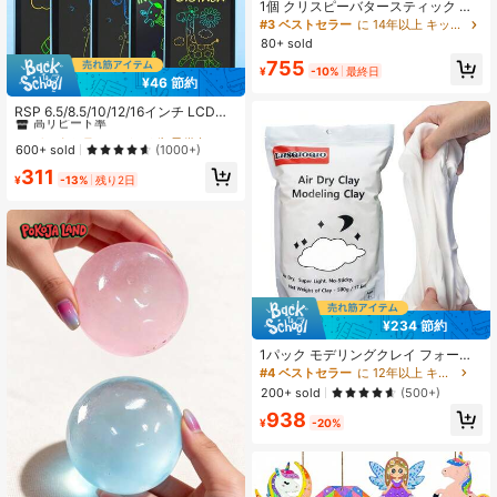
1個 クリスピーバタースティック 音
声制御 ストレス解消 スクイーズト
#3 ベストセラー
に 14年以上 キッズクラフトキット
イ、リアルなフードトイ、スクイー
80+ sold
ズベントトイ、誕生日プレゼント、
755
サプライズギフト、ホリデーギフ
¥
-10%
最終日
¥46 節約
ト、ベストギフト、クリスマスギフ
#4 ベストセラー
に 3～6歳 子供向け落書き＆落書きボード
ト、ASMR音声制御トイ
高リピート率
RSP 6.5/8.5/10/12/16インチ LCDラ
イティングタブレット ドローイング
#4 ベストセラー
#4 ベストセラー
に 3～6歳 子供向け落書き＆落書きボード
に 3～6歳 子供向け落書き＆落書きボード
ボード、落書きボード 子供用手書き
高リピート率
高リピート率
600+ sold
(1000+)
パッド マジックブラックボード、デ
#4 ベストセラー
に 3～6歳 子供向け落書き＆落書きボード
311
ジタルドローイングタブレット 3 4 5
¥
-13%
残り2日
高リピート率
6 7 8 9 10 11 12歳用、クリスマス 子
供ギフト ハロウィン 誕生日 男の子
女の子用ギフト 入学準備用品
¥234 節約
1パック モデリングクレイ フォーム
クレイ - 1.1ポンド 空気乾燥クレイ 超
#4 ベストセラー
に 12年以上 キッズクレイ
軽量マジッククレイ、男の子と女の
200+ sold
(500+)
子への完璧なギフト
938
¥
-20%