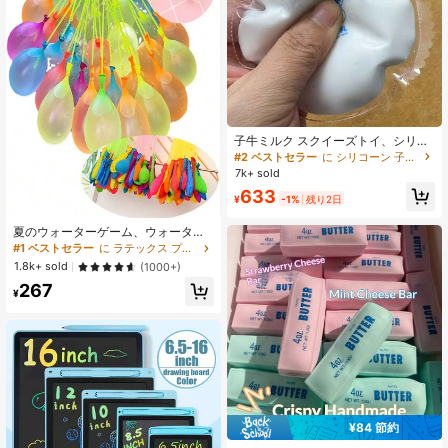
子牛ミルク スクイーズトイ、シリコ
ン スロー ライズ ストレス解消 スク
#2 ベストセラー
に シリコーン 子供用フィジェットトイ
イーズトイ、かわいい動物 フィジェ
7k+ sold
ットトイ 不安解消用 - 誕生日プレゼ
633
ント、理想的なギフト、サプライズ
¥
-1%
残り2日
ギフト、ホリデーギフト、カップル
ギフト、ギフト、クリスマスギフ
夏のウォーターゲーム、ウォーター
ト、ゲーマーギフト、スクイーズ、
パーティー用 111個 水風船爆弾ボー
#1 ベストセラー
に ラテックス プレイ可能なバルーン
ストレス解消必需品
ル
1.8k+ sold
(1000+)
267
¥
¥84 節約