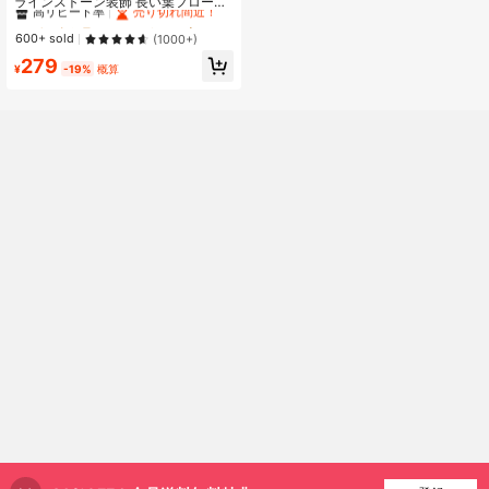
ラインストーン装飾 長い葉フローラ
ルデザインピアス 1ペア、高級ジュ
#4 ベストセラー
#4 ベストセラー
ファンタジー 女性のブラブライヤリング
ファンタジー 女性のブラブライヤリング
エリーギフト 友人、母の日用
高リピート率
高リピート率
売り切れ間近！
売り切れ間近！
600+ sold
(1000+)
#4 ベストセラー
ファンタジー 女性のブラブライヤリング
279
¥
-19%
概算
高リピート率
売り切れ間近！