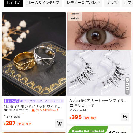
おすすめ
ホーム＆インテリア
レディース アパレル
キッズ
オフ
8
Asiteo 5ペア カートゥーン アイラッ
#ワークウェア・ベーシックス
#1 ベストセラー
18 Kゴールドメッキ 女性用リング
シュ、透明で細いラッシュステム付
高リピート率
高リピート率
売り切れ間近！
1個 ダイヤモンドグリッド ワイドチ
きフェアリーアイラッシュ、ナチュ
2.7k+ sold
タンリング、ゴールド/シルバーカラ
#1 ベストセラー
#1 ベストセラー
18 Kゴールドメッキ 女性用リング
18 Kゴールドメッキ 女性用リング
ラルでソフトな偽アイラッシュ付き
ー、ファッショナブルなパーソナラ
395
1.9k+ sold
高リピート率
高リピート率
売り切れ間近！
売り切れ間近！
カートゥーンデーモンアイラッシ
¥
-4%
概算
イズ、女性用、デイリーウェア&パー
ュ、初心者に適しています
#1 ベストセラー
18 Kゴールドメッキ 女性用リング
287
ティーギフトに最適
¥
-11%
概算
高リピート率
売り切れ間近！