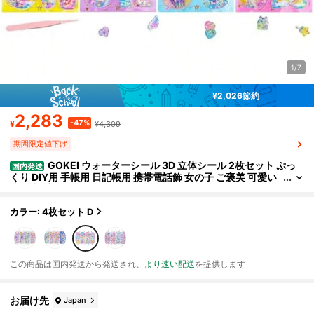
1/7
¥2,026節約
2,283
-47%
¥
¥4,309
期間限定値下げ
GOKEI ウォーターシール 3D 立体シール 2枚セット ぷっ
国内発送
くり DIY用 手帳用 日記帳用 携帯電話飾 女の子 ご褒美 可愛い
小学生 手帳用
カラー: 4枚セット D
この商品は国内発送から発送され、
より速い配送
を提供します
お届け先
Japan