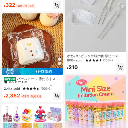
ッシュで実用的(一部アクセサリーは
322
ランダムで発送)、新学期シーズンの
¥
-3%
残り2日
必需品 1個入り
かわいいピンクの猫の肉球ビーズク
ラフトツールセット:仕分けトレイ、
800+ sold
(100+)
収納ボックス、ピンセット付き、DIY
210
ハンドメイドクラフト用品
¥
¥943 節約
#5 ベストセラー
に シリコーン 子供用フィジェットトイ
高リピート率
パールトーフ 雪だるまスク
国内発送
イーズ スフレ 水感スクイーズ ペン
#5 ベストセラー
#5 ベストセラー
に シリコーン 子供用フィジェットトイ
に シリコーン 子供用フィジェットトイ
ダントストレス解消玩具 すくいーず
高リピート率
高リピート率
2.4k+ sold
(100+)
おもちゃ 押して抑えつつあった感情
#5 ベストセラー
に シリコーン 子供用フィジェットトイ
2,352
を解放 めろじょいスクイーズ、スク
¥
-29%
残り2日
高リピート率
イーズ>ミ ズ カン スクイ ー、 水系
スクイーズ、 水スクイーズ、 みずか
んすくいーず、 スクイーズ>カピバ
ラ、 誕生日、 スクイーズ水感、 す
いかんすくいーず、高品質 すくいー
ずめろじょい