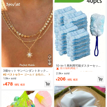
#1 ベストセラー
に 家庭用洗剤サプライヤーのおすすめ 家庭用掃除用具
売り切れ間近！
10-in-1 再利用可能ダスターセッ
ト、取り替え可能なブラシヘッド付
#1 ベストセラー
#1 ベストセラー
に 家庭用洗剤サプライヤーのおすすめ 家庭用掃除用具
に 家庭用洗剤サプライヤーのおすすめ 家庭用掃除用具
3個セット サンペンダントネックレ
き、家庭用、家具、電化製品、ブラ
2.9k+ sold
売り切れ間近！
売り切れ間近！
ス、ディスク&ビーズチェーン付き、
#2 ベストセラー
ゴールド 女性のネックレスセット
インド、扇風機のハンドヘルドダス
マルチレイヤー着用可能な女性用デ
#1 ベストセラー
に 家庭用洗剤サプライヤーのおすすめ 家庭用掃除用具
206
1.9k+ sold
トクリーナー - 静電気防止ダスティ
¥
-4%
概算
イリーファッションジュエリー(ビー
売り切れ間近！
ングブラシ交換キット
478
ズの数はランダム)、記念日のギフト
¥
-8%
概算