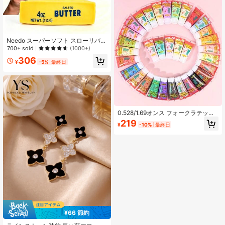
子供用スライム、子供向けDIY
Needo スーパーソフト スローリバウ
ンド ハチミ バターブレッド スクイ
700+ sold
(1000+)
ーズトイセット、伸縮性と圧縮性の
306
あるストレス解消トイ、ストレスと
¥
-5%
最終日
不安を和らげる、楽しいコレクタブ
ルホビートイ、ティーンと大人向け
のホリデー、バレンタインデー、誕
生日ギフトに最適
0.528/1.69オンス フォークラテック
ス 1本入り、DIY ハンドメイド素材、
219
¥
-10%
最終日
ビンテージ文房具ボックスセット、
レジンヘアクリップ、ラテックス
¥66 節約
#4 ベストセラー
ファンタジー 女性のブラブライヤリング
高リピート率
売り切れ間近！