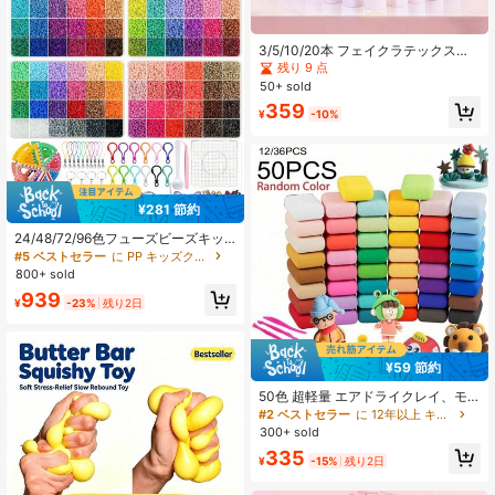
3/5/10/20本 フェイクラテックス、D
IY ハンドメイド クラフト素材、レト
残り 9 点
ロ文房具ボックスセット、レジン製
50+ sold
小型ヘアクリップ、ラテックス
359
¥
-10%
¥281 節約
24/48/72/96色フューズビーズキッ
トボックスセット、2.6mmマルチカ
#5 ベストセラー
に PP キッズクラフトキット
ラーフューズビーズ詰め替えバッ
800+ sold
グ、DIYハンドクラフトセット、ラン
939
ヤード、キーチェーン、スクエアネ
¥
-23%
残り2日
イルボード、収納ボックス、ピンセ
ット、誕生日、卒業、バレンタイン
デー、ハロウィン、新年パーティー
ギフト
¥59 節約
50色 超軽量 エアドライクレイ、モ
デリングクレイ、おもちゃの宇宙
#2 ベストセラー
に 12年以上 キッズクレイ
泥、工具とチュートリアル付きDIYの
300+ sold
彫刻キット、男の子と女の子への贈
335
り物、クレイ、エアドライクレイ、
¥
-15%
残り2日
プレイドウ、子供向けDIY、食べられ
るクレイ、クレイグレーズ、パテ、