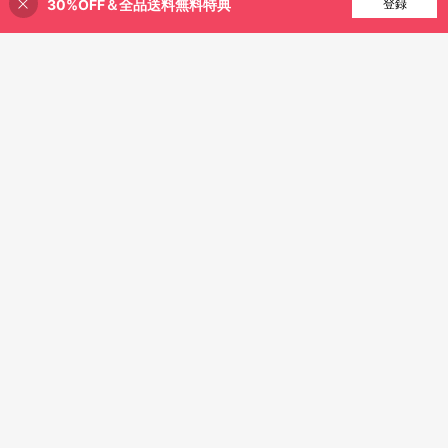
30%OFF＆全品送料無料特典
買い物かごに追加
登録
47% 割引！