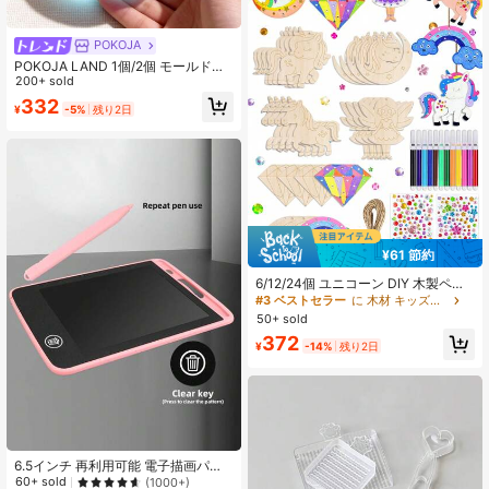
POKOJA
POKOJA LAND 1個/2個 モールド可
能 スロー反発 ブルー ココナッツオ
200+ sold
イル ハンドメイド スクイージングボ
332
¥
-5%
残り2日
ール、6cm丸型 麦芽 ストレス解消
スクイーズトイ、理想的な休日のギ
フト、楽しくかわいいギフト、誕生
日ギフト、イースターギフト、ハロ
ウィーンギフト、クリスマスギフ
ト、パーティーのお土産に最適
¥61 節約
6/12/24個 ユニコーン DIY 木製ペン
ダントセット、未塗装の木製チャー
#3 ベストセラー
に 木材 キッズクラフトキット
ム、ペイントペン、ジェムステッカ
50+ sold
ー、ランダムアクセサリー、麻紐、
372
クリエイティブペイントクラフトキ
¥
-14%
残り2日
ット、夏祭り、パジャマパーティ
ー、学校アートプロジェクト、吊り
下げ装飾に適しています
6.5インチ 再利用可能 電子描画パッ
ド スマート描画機能付き、スタイリ
60+ sold
(1000+)