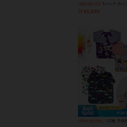
1パック カップル ペンギン フリース裏地 暖かいパジャマ、エレガントなホームウェアセット 秋冬用、コスプレに適しています、ユニセックス ワンピースセット、かわい
-41%
残り2日
¥3,920
¥120
1/2枚 子供用アートスモック ティラノサウルス柄 絵画用エプロン 子供用 防水 
-25%
過去7時間