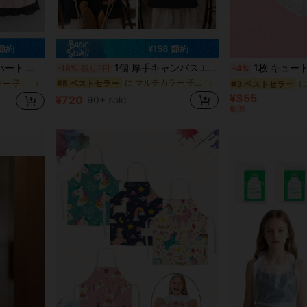
 節約
¥158 節約
エプロン、汚れ防止ワークウェア
1個 厚手キャンバスエプロン、料理、カフェ、コーヒーショップ、ケータリング業界向け防水エプロン、絵画、クラフト、家事、キッチンでの使用に適しています
1枚 キュートなプリンセススタイルのエプロン、キッチン
-18%
残り2日
-4%
に マルチカラー 子供用エプロンとスモック
#5 ベストセラー
に マルチカラー 子供用エプロンとスモック
に
#3 ベストセラー
¥355
¥720
90+ sold
概算