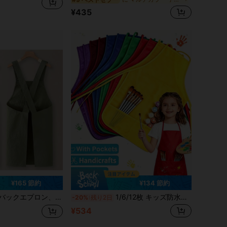
¥435
¥165 節約
¥134 節約
の家事用スモック、ベーキング&バリスタエプロン、ポケット付き料理エプロン、かわいい日本風ワークウェア、日本の美的家庭必需品
1/6/12枚 キッズ防水ノースリーブアートエプロン、不織布製ペイントスモック、幼稚園の男の子と女の子に適しています、汚れ防止リバーシブルビブエプロン、教室と家庭のアートクラフトプロジェクトに適しています、マッチングキッズクラフトセットオプション
-20%
残り2日
¥534