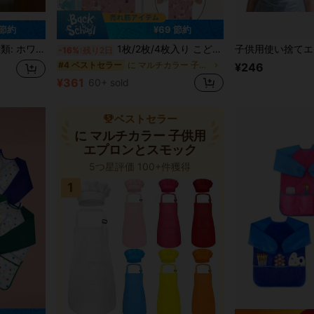
 節約
¥69 節約
ーンビッグマウスモンスター かわいい楽しい厚手コーラルフリースルームウェア、カップルパジャマ、カートゥーンパジャマ
1枚/2枚/4枚入り こども用エプロン、ユニコーンデザイン 男の子 女の子 料理 ベーキング アート絵画 ガーデニング用子供用エプロン
-16%
残り2日
に マルチカラー 子供用エプロンとスモック
#4 ベストセラー
¥246
¥361
60+ sold
ベストセラー
に マルチカラー 子供用
エプロンとスモック
5つ星評価 100+件獲得
1