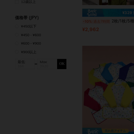
12歳以上
¥329
価格帯 (JPY)
2枚/1枚/5種類: ホワイト、パープル、イエロー、グリーン ワンピースジャンプスーツ、プレミアムコスプレルームウェア、ユニセックスジャンプスーツセット、カートゥ
-10%
過去7時間
¥450以下
¥2,962
¥450 - ¥600
¥600 - ¥900
¥900以上
最低:
Max:
OK