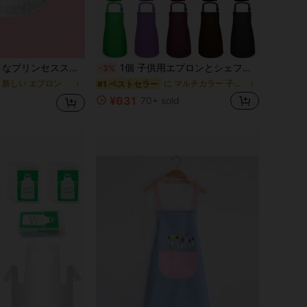
家事ケア用保護ビブエプロン、料理用エプロン、日常用ハーフボディエプロン
1個 子供用エプロンとシェフ帽子セット、男女兼用エプロン 2つのポケット付き、調整可能、子供の絵描きエプロン、料理、教室、ベーキング、絵画、工芸、グリル、DIY、パーティーに適しています、6-13歳向け
-3%
 新しい エプロン
に マルチカラー 子供用エプロンとスモック
#1 ベストセラー
¥631
70+ sold