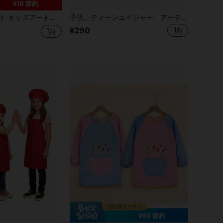
¥18 節約
絵画用スモック、防水長袖キッズアートエプロン 3つポケット付き
子供、ティーンエイジャー、アーティスト向け エプロン 1/5/10枚入り、丈夫な不織布素材、教室、キッチン、クラフト、パーティー活動に最適、子供の美術用品、クラフトエプロン、楽しいデザイン
¥290
¥90 節約