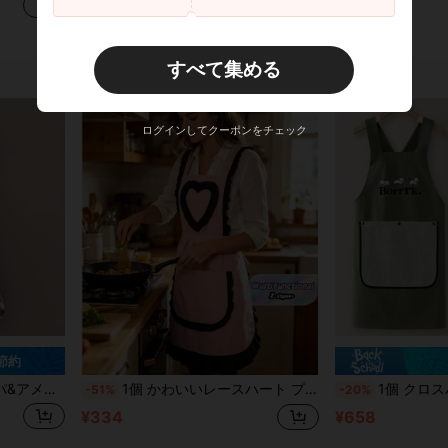
¥451
¥166
すべて集める
ログインしてクーポンをチェック
 節約
仕事、絵画、キッチン調理に適しています
1個 かわいいレースハート プリンセスキャンバスエプロン、耐久性のある家庭用キッチンウエストエプロン、汚れ防止ワークウェア
1個 クロスバックエプロン、防水&耐汚れ性の家庭用キッチンエプロン、プリント
-51%
-20%
¥334
¥658