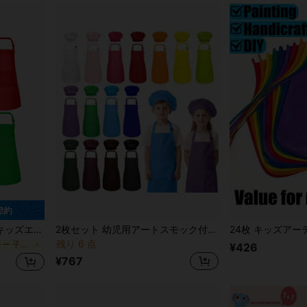
 節約
絵画/料理/ベーキング/クラフト/グリル用(6色)
2枚セット 幼児用アートスモック付き帽子 - キッズ長袖 防水絵画エプロン 汚れ防止、DIYクラフト&遊び
残り 6 点
に マルチカラー 子供用エプロンとスモック
¥426
¥767