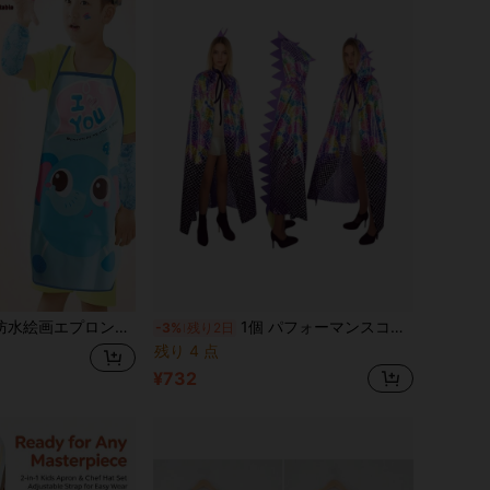
ガウン、親子で楽しめるゲーム、絵画、ガーデニング、ビーチ遊びに最適、服を汚れから守る、子供への素晴らしい誕生日やデイリーギフト
1個 パフォーマンスコスチューム 恐竜ケープ クローク ショール
-3%
残り2日
残り 4 点
¥732