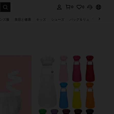
0
0
select.
ンズ服
美容と健康
キッズ
シューズ
バッグ＆リュック
下着＆