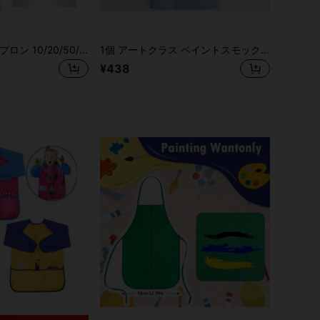
子供用使い捨てエプロン 10/20/50/80枚入り、絵画スモック、子供の工作&料理エプロン、子供アートエプロン、4-10歳向け、学校の活動、誕生日会、アートプロジェクトに最適
1個 アートクラス ペイントスモック 6-8歳児向け、絵画用エプロン 幼稚園児用、身長約1.1-1.3メートルの子供に適しています
¥438