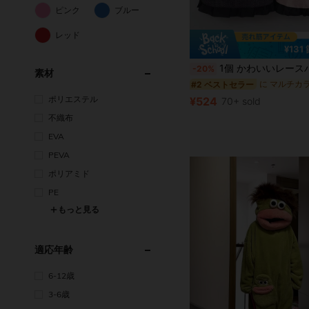
ピンク
ブルー
レッド
¥131
1個 かわいいレースハート プリンセスキャンバスエプロン、耐久性のある家庭用キッチンウエスト
-20%
素材
#2 ベストセラー
ポリエステル
¥524
70+ sold
不織布
EVA
PEVA
ポリアミド
PE
もっと見る
適応年齢
6-12歳
3-6歳