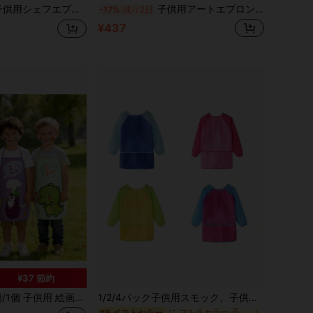
IYエプロンセット、無地エプロンと無地帽付き、親子ベーキングコスチュームスモック、パーティー集まり子供アクティビティエプロンセット、ホリデーパーティーアクティビティペインティングアウトフィット
子供用アートエプロン 1/2/4枚入り、防水長袖子供用絵画エプロン、3-8歳向け、ポケット付きアーティストペインティングエプロン、絵画、料理、食事に適しています
-17%
残り2日
¥437
¥37 節約
画用 防水エプロン、丈夫な不織布素材 簡単お手入れ、クラフトクラス、家庭の手作りに適しています
1/2/4パック子供用スモック、子供用防水アートスモック絵画/フィーディング、子供絵画エプロン手仕事/料理、幼児絵具スモックギフト3つ大きなポケット付き、男の子スモック、幼児用キッチンエプロン、子供用料理エプロン、子供用エプロン、絵具スモック、子供用エプロン、アートエプロン、女の子用エプロン、子供用アートエプロン
に マルチカラー 子供用エプロンとスモック
#9 ベストセラー