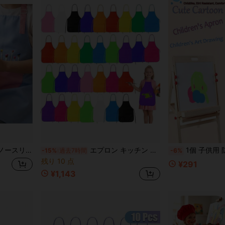
食事用マルチファンクションビブ、様々な色展開
エプロン キッチン ベーキング シェフ スクール アクティビティ ウエストエプロン シェフ帽子 エプロンセット
1個 子供用 防水絵画エプロン、子供用漫画柄 油はじき PEVA絵画スモック、子供の工作絵画
-15%
過去7時間
-6%
残り 10 点
¥291
¥1,143