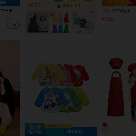
 節約
¥631
70+ sold
画保護ギア 汚れ防止生地 クラフトウェア アートクラスの必需品
1/2/4枚セット キッズアートスモック、幼児
-5%
2
3
4
に マルチカラー 子供用エプロンとスモック
¥350
¥65 節約