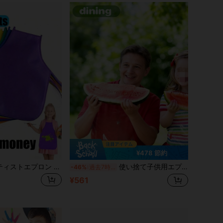
¥478 節約
24枚 キッズアーティストエプロン - 不織布製ペイント・料理用スモック、教室、キッチン、パーティー、クラフト活動に適しています、防水
使い捨て子供用エプロン 100/150枚入り、子供の手作りエプロン、子供の料理エプロン、使い捨て絵画スモック、子供の絵画エプロン、子供のアートエプロン
-46%
過去7時間
¥561