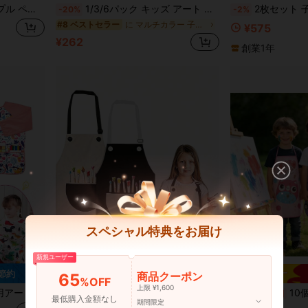
い厚手コーラルフリース ルームウェア、男女兼用パジャマ、カートゥーンパジャマ
1/3/6パック キッズ アート スモック 長袖 防水 ペイントエプロン 子供の絵の具服 アーティストエプロン 幼児アート用品、子供用エプロン、エプロン、子供用エプロン、エプロン＞子供、子供用エプロン 子供、子供用ペイントエプロン
2枚セット 子供用シェフエプロンコスチューム、子供用アートペインティングスモックセット、学校のクラフトアートクラス用エプロン、シンプルで多用途なD
-20%
-2%
に マルチカラー 子供用エプロンとスモック
#8 ベストセラー
¥575
¥262
創業1年
スペシャル特典をお届け
新規ユーザー
 節約
商品クーポン
65
%OFF
上限 ¥1,600
アーティストスモック 長袖 3つポケット付き 3-8歳用
子供用エプロン、調整可能な防水ペイントエプロン ポケット付き、ユニセックス キッズ ペイント 料理 ベーキング ガーデニング クラフトエプロン
10個/1個 子供用 絵
-18%
残り2日
最低購入金額なし
期間限定