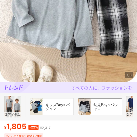
1/8
キッズBoys パ
幼児Boys パジ
ジャマ
ャマ
2
アイテム
2
アイ
1,805
-22%
¥
¥2,317
ランダム割引 ¥512 OFF