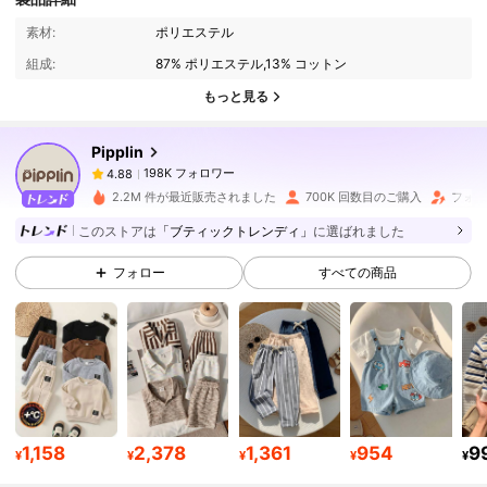
198K フォロワー
4.88
素材:
ポリエステル
組成:
87% ポリエステル,13% コットン
198K フォロワー
4.88
もっと見る
Pipplin
198K フォロワー
4.88
p***1
は
1日前
に購入しました
2.2M 件が最近販売されました
700K 回数目のご購入
フォロ
198K フォロワー
4.88
このストアは
「ブティックトレンディ」
に選ばれました
フォロー
すべての商品
198K フォロワー
4.88
198K フォロワー
4.88
198K フォロワー
4.88
1,158
2,378
1,361
954
9
¥
¥
¥
¥
¥