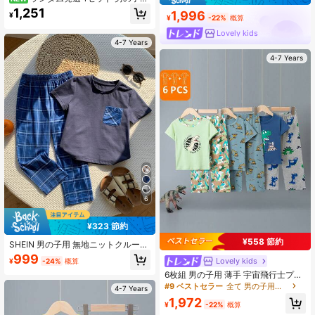
ファッション ミニマル クール カジ
1,251
1,996
¥
ュアル デイリー 快適 ソフト 肌に優
¥
-22%
概算
しい ニット 高弾性 タイトフィット
Lovely kids
マルチカラー 車・サッカー漫画プリ
4-7 Years
ント クルーネック プルオーバー 長
袖トップス＆パンツ パジャマセット
4-7 Years
2点セット ルームウェア
6
¥323 節約
¥558 節約
SHEIN 男の子用 無地ニットクルーネ
ックカジュアルTシャツとチェック柄
999
Lovely kids
¥
-24%
概算
パンツ 2点セットルームウェア
6枚組 男の子用 薄手 宇宙飛行士プリ
ント 半袖パジャマセット、薄手ルー
#9 ベストセラー
全て 男の子用パジャマ
4-7 Years
ムウェア オールオーバープリント、
1,972
春夏用
¥
-22%
概算