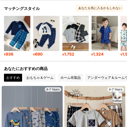
マッチングスタイル
あなたも気に入るかもしれない
198K フォロワー
4.88
, あなたはこれを気に入るかもしれません
, より多くのスタイル
, マッチングチョイス
198K フォロワー
4.88
, あなたにおすすめ
198K フォロワー
4.88
936
690
1,752
1,324
1,
¥
¥
¥
¥
¥
198K フォロワー
4.88
あなたにおすすめの商品
おすすめ
おもちゃ＆ゲーム
ホーム布製品
アンダーウェア＆ルーム
4-7 Years
4-7 Years