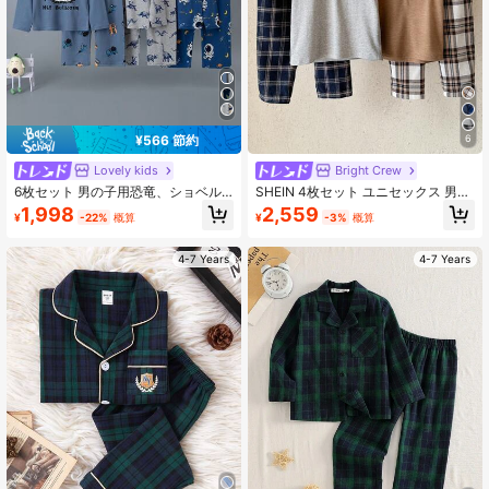
¥566 節約
6
Lovely kids
Bright Crew
6枚セット 男の子用恐竜、ショベル
SHEIN 4枚セット ユニセックス 男の
カー、飛行機プリントパジャマ、軽
子/女の子 カジュアル 快適 半袖Tシ
1,998
2,559
¥
-22%
概算
¥
-3%
概算
量春秋冬ルームウェア、カートゥー
ャツ ニットトップ チェック柄パンツ
ンオールオーバープリント、学校再
ルームウェア パジャマセット、家庭
開
用や屋外での着用に適しています
4-7 Years
4-7 Years