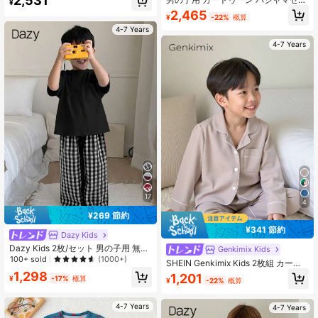
2,531
¥
織り柄チェック柄 ロングパンツ ルー
ト 6着入り、かわいいディノプリン
2,465
ズ カジュアル パジャマセット 4点セ
¥
-22%
概算
ト 長袖トップス&ロングパンツ ルー
ット ソフトで快適なカジュアルホー
ムウェア スリープウェア、秋冬用
4-7 Years
ムウェアセット 2点セット オールシ
ーズン対応
4-7 Years
17
4
¥269 節約
¥341 節約
Dazy Kids
Dazy Kids 2枚/セット 男の子用 無地
Genkimix Kids
ニット半袖Tシャツ + チェック柄織
100+ sold
(1000+)
SHEIN Genkimix Kids 2枚組 カーキ
りパンツ ホームウェアセット、春/夏
無地 ポケットデザイン マンダリンカ
1,298
1,201
¥
-17%
概算
¥
-22%
概算
ラー カジュアルパジャマセット 男の
子用
4-7 Years
4-7 Years