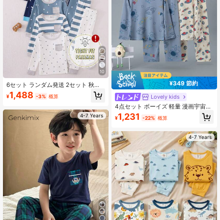
10
¥349 節約
6セット ランダム発送 2セット 秋冬
用 男の子パジャマセット かわいい星
1,488
Lovely kids
¥
-3%
概算
ストライプ月プリント ネイビーブル
ー ライトブルー ホワイト ソフトで
4点セット ボーイズ 軽量 漫画宇宙飛
快適 スナッグフィット 高弾性 長袖
行士プリント 長袖パジャマ セット
1,231
4-7 Years
¥
-22%
概算
トップス＆ロングパンツ 4点セット
春/夏
4-7 Years