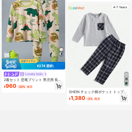
4-7 Years
¥274 節約
Lovely kids
2着セット 恐竜プリント 男児用 長袖
シャツ&パンツパジャマ
960
¥
-22%
概算
SHEIN チェック柄ポケット トップス
とパンツのルームウェアセット、男
1,380
¥
-3%
概算
の子用