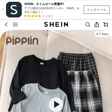
SHEIN - タイムセール実施中!
×
アプリ限定の500円OFFクーポン「JPAPP」を
インストール
今すぐ使おう！
(11,600)
4-7 Years