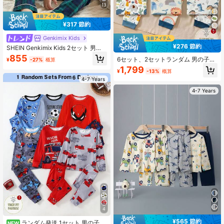
13
¥317 節約
Genkimix Kids
¥276 節約
SHEIN Genkimix Kids 2セット 男の
子用ファッショナブルでかわいいテ
855
6セット、2セットランダム 男の子カ
¥
-27%
概算
キスト&チェック柄半袖トップとオー
ジュアル シンプル タイト 快適 ラウ
1,799
ルオーバーチェック柄パンツのカジ
¥
-13%
概算
ンドネック 半袖 ロングパンツ ルー
ュアルルームウェアセット
4-7 Years
ムウェア オールシーズン対応、2セ
ットスリムフィット、クラシック漫
4-7 Years
画動物 かわいいライオン柄プリン
ト、かわいい暖かい動物集まり柄プ
リント
4
¥565 節約
ランダム発送 1セット 男の子用
NEW