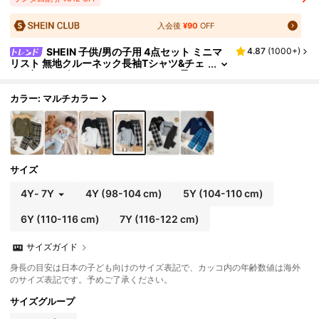
入会後
¥90
OFF
SHEIN 子供/男の子用 4点セット ミニマ
4.87
(
1000+
)
リスト 無地クルーネック長袖Tシャツ&チェ
ック柄ルーズパンツパジャマセット、柔ら
かく快適なカジュアルルームウェア、オールシ
ーズン使用可
カラー: マルチカラー
サイズ
4Y
-
7Y
4Y
(98-104 cm)
5Y
(104-110 cm)
6Y
(110-116 cm)
7Y
(116-122 cm)
サイズガイド
身長の目安は日本の子ども向けのサイズ表記で、カッコ内の年齢数値は海外
のサイズ表記です。予めご了承ください。
サイズグループ