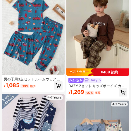
¥468 節約
男の子用3点セット ルームウェア 半
Dazy
袖Tシャツ、ショートパンツ、ロング
1,085
DAZY 2セット キッズボーイズ カジ
¥
-13%
概算
パンツ、かわいいカートゥーン柄パ
ュアル ニット プリント 長袖Tシャツ
1,269
ジャマ、春/夏 薄手 カジュアル 多用
¥
-27%
概算
+ 織りチェック柄パンツ パジャマセ
途、4-12歳対応
4-7 Years
ット、秋
4-7 Years