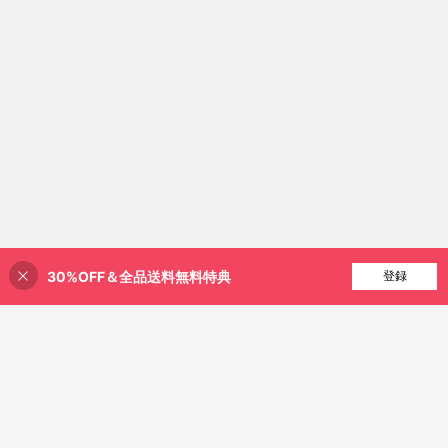
30%OFF＆全品送料無料特典
買い物かごに追加
登録
22% 割引！