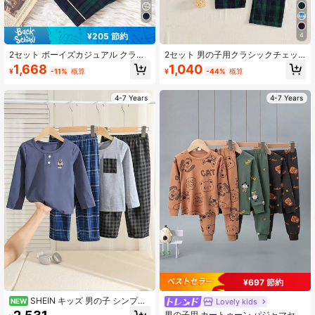
¥205 節約
4
2セット ボーイズカジュアル クラシ
2セット 男の子用クラシックチェッ
ックチェックシャツ&パンツセット、
クシャツとパンツセット、カジュア
1,668
1,040
¥
-11%
概算
¥
-44%
概算
ホームウェア
ルな部屋着
4-7 Years
4-7 Years
¥697 節約
SHEIN キッズ 男の子 シンプル
Lovely kids
NEW
無地 ラウンドネック 長袖Tシャツ +
男の子用 カートゥーン パジャマセッ