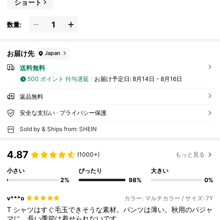
ショート
数量:
お届け先
Japan
送料無料
500 ポイント 付与遅延
お届け予定日:
8月14日 - 8月16日
返品無料
安全な支払い · プライバシー保護
Sold by & Ships from: SHEIN
4.87
(1000+)
もっと見る
小さい
ぴったり
大きい
2%
98%
0%
v***o
カラー: マルチカラー / サイズ: 7Y
T
シャツはすぐ毛玉できそうな素材。パンツは薄い。秋用のパジャ
マに。長い季節は着せられないです。