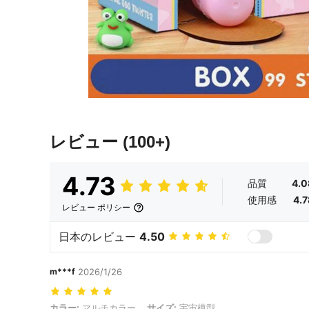
レビュー
(100+)
4.73
品質
4.0
使用感
4.7
レビュー ポリシー
日本のレビュー
4.50
m***f
2026/1/26
カラー: マルチカラー, サイズ: 宇宙模型
カラー:
マルチカラー
サイズ:
宇宙模型