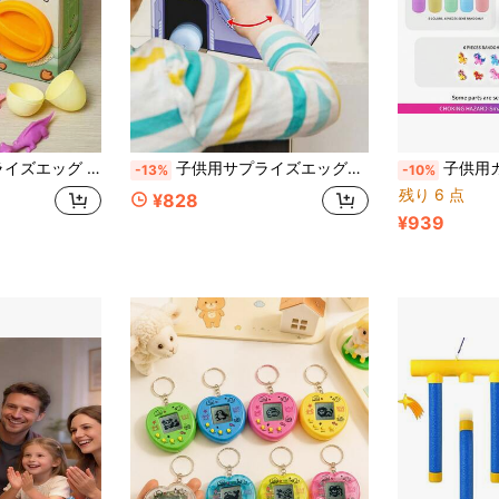
グマシーンギフト、誕生日ギフト、ハロウィン、男の子&女の子用(アクセサリーの色はランダムに送られ、手動測定にはわずかな偏差がある可能性があります)
子供用サプライズエッグ自動販売機ドール、クローマシン、ミニサイズ、ドールツイストマシン、ぬいぐるみドールクローマシン自動販売機ギフト、誕生日プレゼント、ハロウィン、男の子と女の子向け(アクセサリーはランダムカラー、手動測定には若干の誤差があります)
子供用カートゥーンガシャポンマシンおもちゃ、ミニ楽しい手回しゲームマシン、男の子と女の子の
-13%
-10%
残り 6 点
¥828
¥939