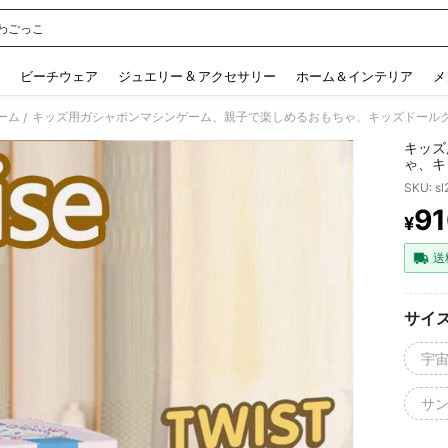
わごっこ
 and down arrow keys to navigate search 検索履歴 and 人気ワード. Press Enter to 
ビーチウェア
ジュエリー & アクセサリー
ホーム＆インテリア
メ
ーム
/
キッズ
ゃ、キ
ギフト
SKU: s
ーのア
91
¥
PR
送
サイ
宇
サ