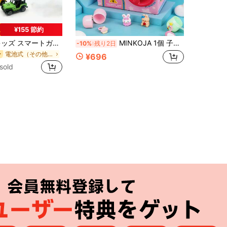
¥155 節約
ンスタンドおもちゃ 音声ガイド付き カードスワイプ＆インタラクティブカウントシステム搭載 リアルなごっこ遊び用 お金＆燃料ポンプ付き 教育用車給油プレイセット ロールプレイ学習ゲーム 運動能力発達用
MINKOJA 1個 子供用サプライズエッグ ツイストベンディングマシーンドール ブラインドボックスフィギュア クローマシーン ツイストベンディングマシーンギフト [ランダム1アクセサリー]
-10%
残り2日
電池式（その他は電池） 子供向けインタラクティブゲーム
ー
¥696
sold
アプリ