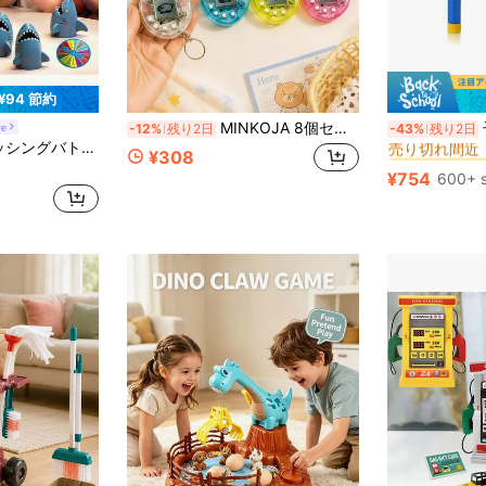
¥94 節約
#2 ベストセラ
MINKOJA 8個セット インタラクティブ電子ペットマシン ミニ手持ちゲーム機 レトロ電子デジタルペットキーチェーンゲーム ノスタルジーを再現 長時間楽しめる
子供用
re
-12%
残り2日
-43%
残り2日
売り切れ間近
上ゲームおもちゃ、子供用教育ボードゲーム、フィッシング卓上ゲーム、楽しいフィッシングゲームプレイ、手と目の協調性、反応速度、集中力を効果的にトレーニング
#2 ベストセラ
#2 ベストセラ
¥308
売り切れ間近
売り切れ間近
¥754
600+ s
#2 ベストセラ
売り切れ間近