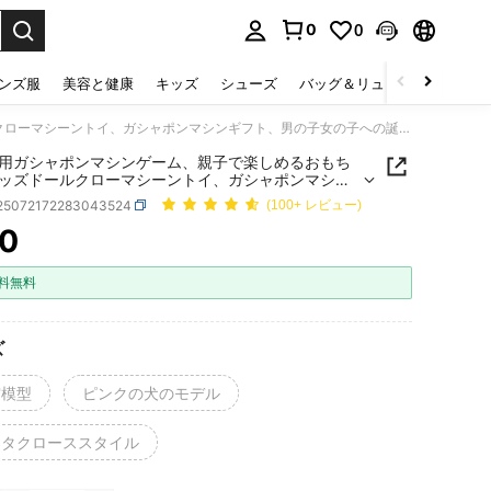
0
0
select.
ンズ服
美容と健康
キッズ
シューズ
バッグ＆リュック
下着＆
キッズ用ガシャポンマシンゲーム、親子で楽しめるおもちゃ、キッズドールクローマシーントイ、ガシャポンマシンギフト、男の子女の子への誕生日プレゼント(ランダムカラーのアクセサリー、手動測定では若干の誤差があります)
用ガシャポンマシンゲーム、親子で楽しめるおもち
ッズドールクローマシーントイ、ガシャポンマシン
、男の子女の子への誕生日プレゼント(ランダムカラ
l25072172283043524
(100+ レビュー)
クセサリー、手動測定では若干の誤差があります)
0
ICE AND AVAILABILITY
料無料
ズ
宙模型
ピンクの犬のモデル
ンタクローススタイル