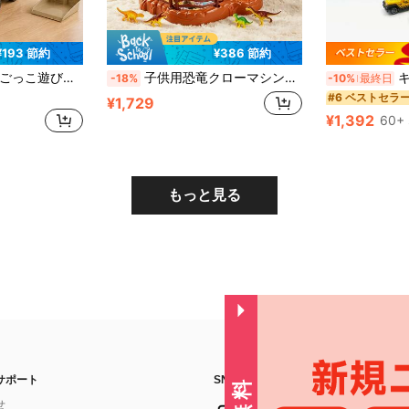
¥193 節約
¥386 節約
事玩具、男の子女の子への誕生日/クリスマス/休日パーティーのプレゼント
子供用恐竜クローマシンおもちゃ - 室内/屋外用ミニクローマシン、恐竜を捕まえる。手と目の協調性と注意力を養う。3歳以上の男の子と女の子への誕生日または子供の日のギフトに最適。
キッズ スマートガソリ
-18%
-10%
最終日
#6 ベストセラ
¥1,729
¥1,392
60+ 
もっと見る
サポート
SNSフォローはこちら：
せ