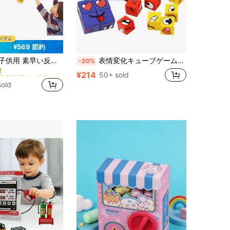
¥569 節約
電池駆動（充電式バッテリー） 子供向けインタラクティブゲーム
ー
 素早い反応速度キャッチゲーム、室内スポーツ 注意力トレーニング玩具、反射チャレンジ スティックドロップキャッチボールゲーム、手と目の協調性と反応トレーニング玩具、子供と大人のための教育的インタラクティブゲーム、家族集まりゲーム、クリスマス 誕生日ギフト
表情変化キューブゲーム、uzzleゲーム特別オファー、表情変化ブロックゲーム、表情変化キューブゲーム、表情マッチングブロックパズル、ブロックおもちゃ、教育玩具、ファミリーボードゲーム
-20%
！
電池駆動（充電式バッテリー） 子供向けインタラクティブゲーム
電池駆動（充電式バッテリー） 子供向けインタラクティブゲーム
ー
ー
¥214
50+ sold
！
！
old
電池駆動（充電式バッテリー） 子供向けインタラクティブゲーム
ー
！