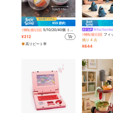
¥55 節約
5/10/20/40個 ミニかわいいカートゥーンカプセルおもちゃ、子供の男の子女の子の幼稚園での共有に適しています、ハロウィーンのギフト、子供に適しています、誕生日プレゼントのおもちゃ、カーニバルの景品、学校の教室の報酬、ランダムなスタイル
Fun Toys Sto
-15%
残り2日
フィッシングバトル フィッシングマスター 親子向けインタラクティブ サメ卓
-10%
残り2日
¥312
残り 4 点
高リピート率
¥844