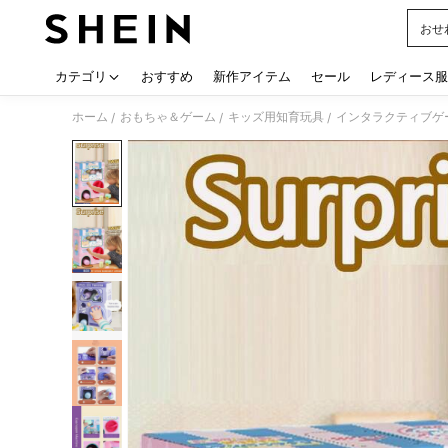
おせ
Use up
カテゴリ
おすすめ
新作アイテム
セール
レディース服
ホーム
おもちゃ＆ゲーム
キッズ用知育玩具
インタラクティブゲ
/
/
/