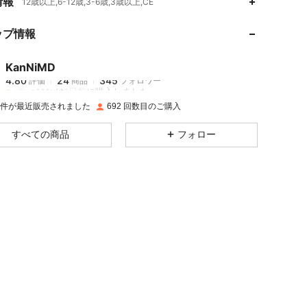
情報
12歳以上,6-12歳,3-6歳,3歳以上,CE
ップ情報
4.80
24
345
KanNiMD
4.80
24
345
評価
商品
フォロワー
e***u
は
1日前
に購入しました
7K 件が最近販売されました
692 回数目のご購入
4.80
24
345
すべての商品
フォロー
4.80
24
345
4.80
24
345
4.80
24
345
4.80
24
345