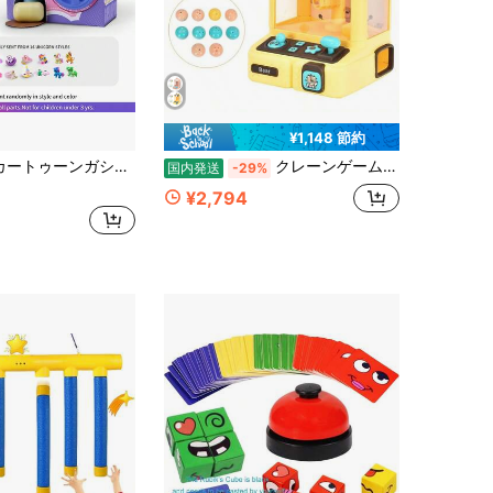
¥1,148 節約
ためのインタラクティブガシャポンマシンおもちゃ、キーチェーンペンダント、オフィスデスクデコレーションフィギュアおもちゃ、パーティーの景品、誕生日プレゼント、ホリデーギフト、ギフトバッグの詰め物
クレーンゲーム おもちゃ 熊 本体 家庭用 自宅用 お菓子 ufoキャッチャー ぬいぐるみ 人気 機械 usb 景品 知育玩具 光る 電動 子供 3歳 やりたい放題 誕生日
国内発送
-29%
¥2,794