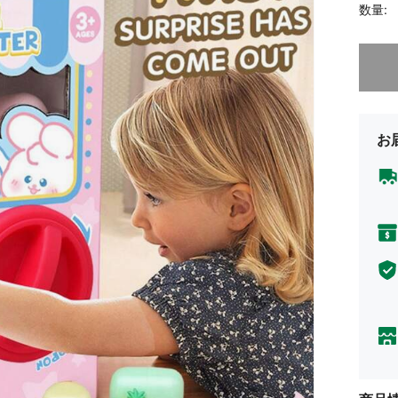
数量:
申し訳
お