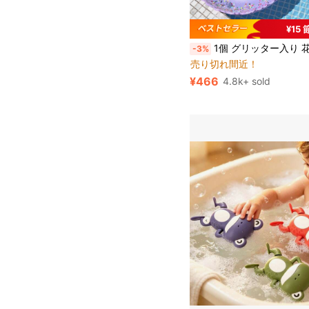
¥15
#1 ベストセラー
1個 グリッター入り 花型 空気注入式 スイミングリング/プールフロート、ブルー/パープル/イ
-3%
売り切れ間近！
#1 ベストセラー
#1 ベストセラー
売り切れ間近！
売り切れ間近！
¥466
4.8k+ sold
#1 ベストセラー
売り切れ間近！