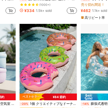
(1000+)
売り切れ間近！
に 夏 子供用プールおもちゃ
に 夏 子供用プールおもちゃ
に 夏 子供用プールおもちゃ
に 夏 子供用プールおもちゃ
#3 ベストセラー
#3 ベストセラー
(1000+)
(1000+)
¥334
¥462
1.5k+ sold
1.1k+ sold
に 夏 子供用プールおもちゃ
に 夏 子供用プールおもちゃ
#3 ベストセラー
(1000+)
高リピート率
 節約
¥84 節約
やビーチで夏に必須
1個 クリエイティブなドーナツ型スイミングリング、コーヒー/グリーン/ピンク色、浮遊式インフレータブルスイムリング、プールとビーチパーティーに最適な夏のギフト、大人の休暇の楽しみとリラックス、サマーバイブス
膨張式透明デイジー柄スイミングリング、白い花デザイン、大人、
-20%
-14%