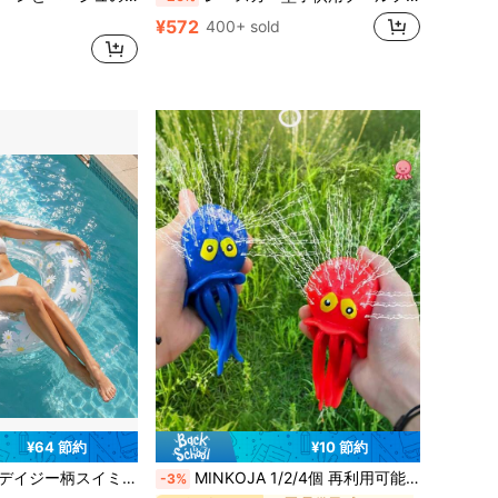
¥572
400+ sold
¥64 節約
¥10 節約
子供、ティーン、女性に適しています、PVC素材、プール、湖、ビーチ、夏の写真撮影小道具に適用
MINKOJA 1/2/4個 再利用可能なタコ型水風船 アウトドアゲーム用 プール&ビーチ おもちゃ 子供、大人、男の子、女の子 楽しい 庭、誕生日パーティー用品 | スプラッシュファイト、水合戦、夏の必需品
-3%