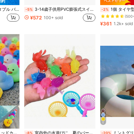
 節約
売り切れ間近！
ーティー、ビーチ、湖などの水上アクティビティに適しています
3-14歳子供用PVC膨張式スイムベスト - 膨張式ABCウォータープレイ浮力ベスト - スイムエイド浮力ベスト - 夏のプールパーティーサプライズギフト - 夏のクールアウトドアトイ、バスおもちゃ、夏の水遊びおもちゃ、アウトドアスポーツレジャーおもちゃ、パーティー用品、プールパーティー用品おもちゃ、ファミリーギャザリング楽しいエンターテイメントおもちゃ、室内外水遊びおもちゃ、男の子、女の子ギフト、誕生日ギフト、パーティー小ギフト、ホリデーギフト
1個 タイヤ型大人用浮き輪、プール&ビーチの装飾
-5%
-2%
(500
売り切れ間近！
売り切れ間近！
¥572
100+ sold
(500
(500
¥361
1.2k+ sold
売り切れ間近！
(500
5
に 夏 子供用プールおもちゃ
に 夏 子供用プールおもちゃ
#3 ベストセラー
ーのお土産に、オールシーズン使えます
室内外の水遊びに、夏のパーティー装飾・用品に最適な、電池不要の16個セット ソフトラバー製金魚おもちゃ(ランダムカラー)
ミントグリーンとベージュの太いストライプのプールフロート、耐久性
-8%
-20%