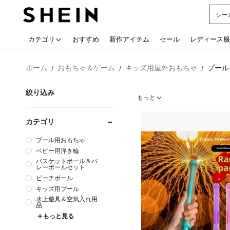
水着
Use up
カテゴリ
おすすめ
新作アイテム
セール
レディース服
ホーム
おもちゃ＆ゲーム
キッズ用屋外おもちゃ
プール
/
/
/
絞り込み
もっと
カテゴリ
プール用おもちゃ
ベビー用浮き輪
バスケットボール＆バ
レーボールセット
ビーチボール
キッズ用プール
水上遊具＆空気入れ用
品
もっと見る