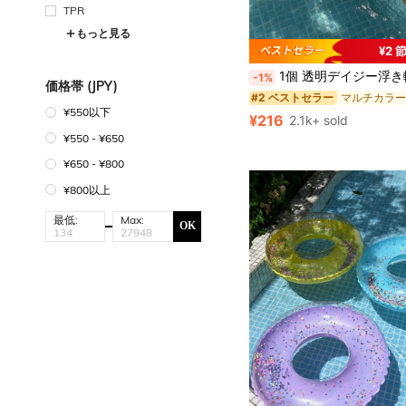
TPR
もっと見る
¥2 
#2 ベストセラー
売り切れ間近！
1個 透明デイジー浮き輪、大人用スイミングリング、水上スポーツ用品、プール&ビーチ用浮遊デバイス、夏のギフト
-1%
#2 ベストセラー
#2 ベストセラー
価格帯 (JPY)
売り切れ間近！
売り切れ間近！
#2 ベストセラー
¥550以下
¥216
2.1k+ sold
売り切れ間近！
¥550 - ¥650
¥650 - ¥800
¥800以上
最低:
Max:
OK