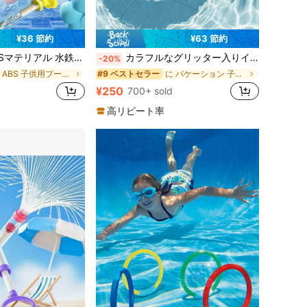
¥36 節約
¥63 節約
に バケーション 子供用プールと屋外用水遊びおもちゃ
#9 ベストセラー
売り切れ間近！
式デザイン、大容量、プール、ビーチ、芝生、水遊び公園に適しています
カラフルなグリッター入りインフレータブルスイムリング、デュアルスタイルプールフロート、厚手PVC製ウォーターアクセサリー、3歳以上の子供と大人に適しています
-20%
に バケーション 子供用プールと屋外用水遊びおもちゃ
に バケーション 子供用プールと屋外用水遊びおもちゃ
#9 ベストセラー
#9 ベストセラー
売り切れ間近！
売り切れ間近！
に ABS 子供用プールと屋外用水遊びおもちゃ
に バケーション 子供用プールと屋外用水遊びおもちゃ
#9 ベストセラー
¥250
700+ sold
売り切れ間近！
高リピート率