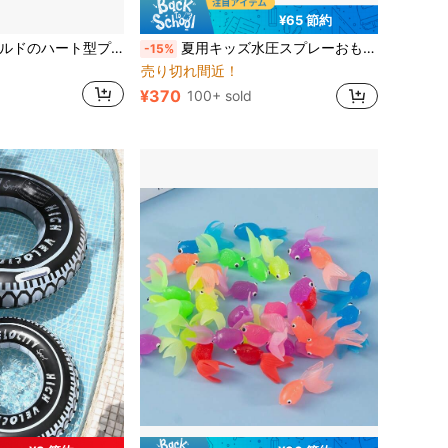
¥65 節約
に ポリ塩化ビニル 子供用水泳用フロート
透明なローズゴールドのハート型プールフロート、グリッター入りインフレータブルハート型スイミングリング大人用、かわいい夏の水上フローティングデコレーション
夏用キッズ水圧スプレーおもちゃ、水鉄砲おもちゃ、プール用水鉄砲、ビーチ用水遊びおもちゃ、アウトドア夏用水遊びおもちゃ、かわいいクラゲスプレーおもちゃ、バスタブおもちゃ、インタラクティブ水遊びおもちゃ、パーティーギフト、誕生日ギフト
-15%
に ポリ塩化ビニル 子供用水泳用フロート
に ポリ塩化ビニル 子供用水泳用フロート
売り切れ間近！
¥370
100+ sold
に ポリ塩化ビニル 子供用水泳用フロート