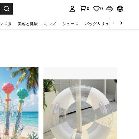
0
0
select.
ンズ服
美容と健康
キッズ
シューズ
バッグ＆リュック
下着＆