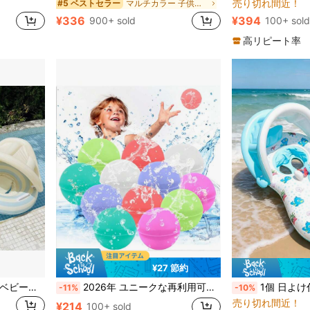
売り切れ間近！
マルチカラー 子供用水泳用フロート
#5 ベストセラー
¥336
¥394
900+ sold
100+ sold
高リピート率
¥27 節約
取り外し可能な日よけ付き ベビー用 浮き輪 インフレータブル サークル、ストライプ柄 カートゥーン ハンドル付き フローティングシート 男女兼用 赤ちゃん用
2026年 ユニークな再利用可能なシリコン製水風船、子供から大人まで使えます、自己密閉式の膨らむ設計、夏のアウトドア活動に最適
1個 日よけ付き 子供用 浮き輪、水上フローティングシート、かわいいカートゥ
-11%
-10%
売り切れ間近！
¥214
100+ sold