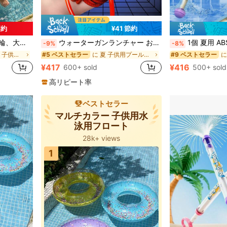
節約
¥41 節約
マルチカラー 子供用水泳用フロート
に最適、プール用浮遊ラウンジャー
ウォーターガンランチャー おもちゃ、ヒーロー役柄小道具、夏の腕に付けて水遊びできる子供用、アウトドアインタラクティブゲーム、男の子の祭り パーティーギフト（ランダムカラー）
1個 夏用 ABSマテリアル 水鉄砲、引き出し
-9%
-8%
マルチカラー 子供用水泳用フロート
マルチカラー 子供用水泳用フロート
に 夏 子供用プールおもちゃ
#5 ベストセラー
#9 ベストセラー
マルチカラー 子供用水泳用フロート
¥417
¥416
600+ sold
500+ sold
高リピート率
ベストセラー
マルチカラー 子供用水
泳用フロート
28k+ views
5つ星評価 1k+件獲得
28k+ views
1
5つ星評価 1k+件獲得