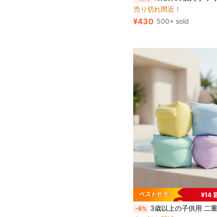
売り切れ間近！
#7 ベストセラー
#7 ベストセラー
売り切れ間近！
売り切れ間近！
¥430
500+ sold
#7 ベストセラー
売り切れ間近！
¥14
3歳以上の子供用 二重空気室 腕浮き輪、プール 
-6%