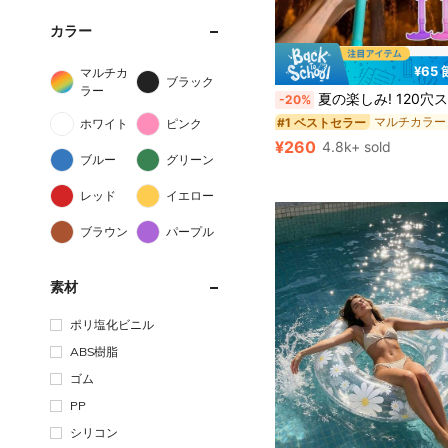
カラー
¥65
マルチカ
#1 ベストセラー
ブラック
売り切れ間近！
ラー
夏の楽しみ! 120穴スーパー水鉄砲 - 41cm大型引き式スカッシュガン、花火のようなスプレー効果、屋外のプールやビーチパーティーに最適、青少年グループゲ
-20%
#1 ベストセラー
#1 ベストセラー
売り切れ間近！
売り切れ間近！
ホワイト
ピンク
#1 ベストセラー
¥260
4.8k+ sold
売り切れ間近！
ブルー
グリーン
レッド
イエロー
ブラウン
パープル
素材
ポリ塩化ビニル
ABS樹脂
ゴム
PP
シリコン