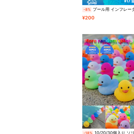
¥17
プール用 インフレータブル バスケットゴール セット 5点入り、インフレータブルボール付き、大人向け家族エンターテイメント、アウトドアレジャー、夏のパ
-8%
¥200
#7 ベストセラー
10/20/30個入り ソリッドカラー ゴム製 かわいい小さなアヒルの浮き玩具、ストレス解消&パーティ
-18%