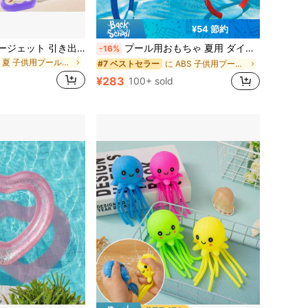
¥54 節約
1個 花火ウォータージェット 引き出し式ウォーターキャノン、花火スプレー効果付き、ビーチアウトドアウォーターガン、男女兼用、アウトドアチームゲーム、プール玩具、屋外プール、写真撮影小物、誕生日サプライズギフト
プール用おもちゃ 夏用 ダイビングおもちゃ 水中ダイビング遊び 草おもちゃ 息こらえ運動ツール、プールダイビングリングおもちゃ 夏用プールシンクリングセット(3個以上)
-16%
に 夏 子供用プールおもちゃ
に ABS 子供用プールおもちゃ
#7 ベストセラー
d
¥283
100+ sold