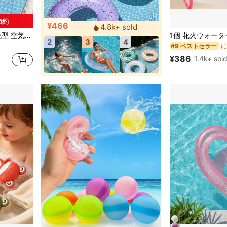
 節約
¥466
4.8k+ sold
マルチカラー 子供用水泳用フロート
エロー、水遊びとプールパーティーに
2
3
4
#9 ベストセラー
マルチカラー 子供用水泳用フロート
マルチカラー 子供用水泳用フロート
¥386
1.4k+ sol
マルチカラー 子供用水泳用フロート