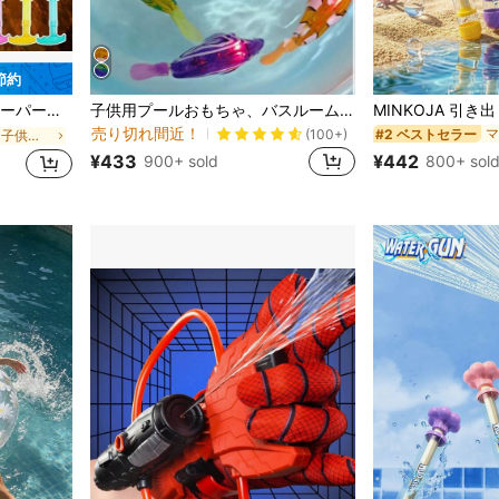
 節約
#2 ベストセラー
マルチカラー 子供用プールおもちゃ
売り切れ間近！
ームに必須、ストレス解消の水遊び、クールな夏のギフト
子供用プールおもちゃ、バスルーム水遊び電子魚、水泳センサーライトアップ魚、水槽装飾、リアルな魚、水に入れたときに魚が泳がない場合は、尾を優しく後ろに引いて揺らすと、魚が泳ぎます
#2 ベストセラー
#2 ベストセラー
マルチカラー 子供用プールおもちゃ
マルチカラー 子供用プールおもちゃ
売り切れ間近！
売り切れ間近！
売り切れ間近！
(100+)
#2 ベストセラー
マルチカラー 子供用プールおもちゃ
¥433
¥442
900+ sold
800+ sol
売り切れ間近！