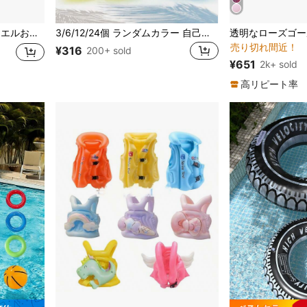
#4 ベストセラー
ビーチおもちゃ、屋外水遊び、プールおもちゃ
3/6/12/24個 ランダムカラー 自己密封式 再利用可能な水風船 - 素早く注水できる水風船おもちゃ - シリコン製 水しぶき玉、水爆弾、クールなおもちゃ - 夏のプール、ビーチ、アウトドアで遊べる - 子供向けおもちゃ、子供の遊び
売り切れ間近！
#4 ベストセラー
#4 ベストセラー
¥316
200+ sold
売り切れ間近！
売り切れ間近！
¥651
2k+ sold
#4 ベストセラー
売り切れ間近！
高リピート率