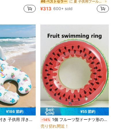
に 夏 子供用プールおもちゃ
#6 ベストセラー
¥313
600+ sold
¥186 節約
¥55 節約
に バケーション 子供用プールと屋外用水遊びおもちゃ
#10 ベストセラー
ーンデザイン、転倒防止、厚手の浮力リング、男の子女の子に適しています、インフレータブル水上スポーツフロート
1個 フルーツ型ドーナツ形のインフレータブルな水泳リング、プール遊びや水遊びに最適
-14%
売り切れ間近！
に バケーション 子供用プールと屋外用水遊びおもちゃ
に バケーション 子供用プールと屋外用水遊びおもちゃ
#10 ベストセラー
#10 ベストセラー