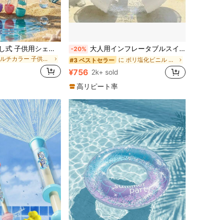
マルチカラー 子供用プールおもちゃ
に ポリ塩化ビニル 子供用水泳用フロート
#3 ベストセラー
売り切れ間近！
MINKOJA 引き出し式 子供用シェル型 水鉄砲 大容量水タンク 、プール、ビーチ、芝生、水遊び公園で使用可能
大人用インフレータブルスイミングリング ハンドル付き - インフレータブルプールパーティー フローティングベッド、スイミングプール、湖、ビーチに適しています、大人用ゴールドインフレータブルフローティングマット
-20%
マルチカラー 子供用プールおもちゃ
マルチカラー 子供用プールおもちゃ
に ポリ塩化ビニル 子供用水泳用フロート
に ポリ塩化ビニル 子供用水泳用フロート
#3 ベストセラー
#3 ベストセラー
売り切れ間近！
売り切れ間近！
マルチカラー 子供用プールおもちゃ
に ポリ塩化ビニル 子供用水泳用フロート
#3 ベストセラー
d
¥756
2k+ sold
売り切れ間近！
高リピート率