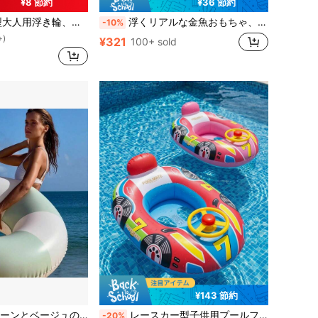
¥8 節約
¥36 節約
、夏のパーティー用品、プールで快適くつろげる夏のお祝いギフトに最適
浮くリアルな金魚おもちゃ、室内外の水遊びに適しています、バスルームおもちゃ、夏と冬のパーティー装飾、幼稚園の報酬、クリスマスのストッキングフィラー、子供の誕生日プレゼント(ランダムカラー)
-10%
+)
¥321
100+ sold
+)
+)
+)
¥143 節約
のある 漏れ防止 大人用 インフレータブル 浮き輪、夏のビーチ、プール、湖、海のパーティーに適しています
レースカー型子供用プールフロート、ハンドル&ホーン付き車型スイムリング(ホイール固定)、耐久性PVC製幼児3歳以上用水上シートフローティングマット、夏用プール玩具&水遊び
-20%