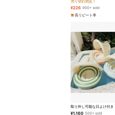
売り切れ間近！
¥226
900+ sold
高リピート率
¥1,160
500+ sold