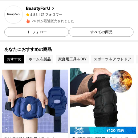
21 フォロワー
4.83
BeautyForU
21 フォロワー
4.83
a***1
が
1日前
にフォローしました
2K 件が最近販売されました
21 フォロワー
4.83
フォロー
すべての商品
21 フォロワー
4.83
21 フォロワー
4.83
あなたにおすすめの商品
21 フォロワー
4.83
おすすめ
ホーム布製品
家庭用工具＆DIY
スポーツ & アウトドア
21 フォロワー
4.83
21 フォロワー
4.83
¥120 節約