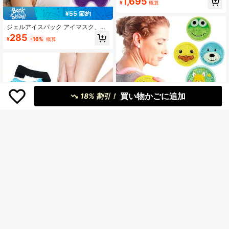
1,695
¥
概算
残り 10 点
¥55 節約
ジェルアイスパック アイマスク、旅
行や休暇に必需品、温冷両用、春夏
285
¥
-16%
概算
に最適、ブライズメイドのギフト、
ビーチ、旅行、ユニセックス、バケ
ーションの必需品、かわいい小物。
買い物かごに追加
18% 割引！
多機能カートゥーンジェルアイスパ
ック、冷温両用、再利用可能、鎮静
423
¥
-3%
概算
ジェルアイスパック
足首&足用冷感圧縮アイスパックラッ
プ、冷感圧縮機能付き、ジェルビー
526
¥
概算
ズアイスパック、ヒール&フットケア
パッド、温冷兼用、スポーツリカバ
リー用