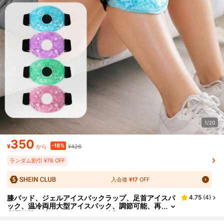
1/20
350
-18%
¥
¥426
から
ランダム割引 ¥76 OFF
入会後
¥17
OFF
膝パッド、ジェルアイスパックラップ、足首アイスパ
4.75
(
4
)
ック、温冷両用大型アイスパック、調節可能、再
利用可能な膝パッド、ソフトで冷却するレッグス
リーブ、頭、肩、脚に適し、夏の冷却アイスパッド、