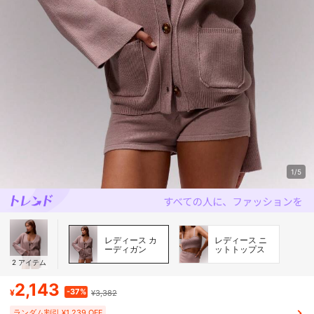
1/5
レディース カ
レディース ニ
ーディガン
ットトップス
2
アイテム
2,143
-37%
¥
¥3,382
ランダム割引 ¥1,239 OFF