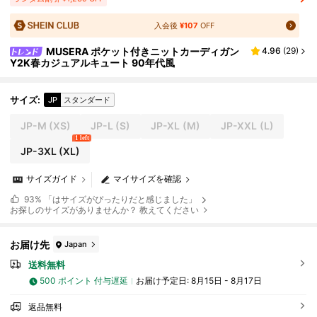
入会後
¥107
OFF
MUSERA ポケット付きニットカーディガン
4.96
(
29
)
Y2K春カジュアルキュート 90年代風
サイズ
:
JP
スタンダード
JP-M
(XS)
JP-L
(S)
JP-XL
(M)
JP-XXL
(L)
1 left
JP-3XL
(XL)
サイズガイド
マイサイズを確認
93%
「はサイズがぴったりだと感じました」
お探しのサイズがありませんか？ 教えてください
お届け先
Japan
送料無料
500 ポイント 付与遅延
お届け予定日:
8月15日 - 8月17日
返品無料