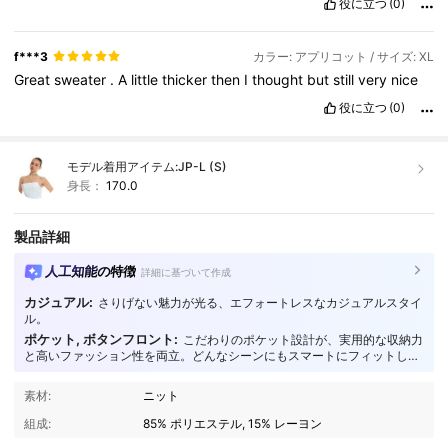
役に立つ
(0)
f***3
カラー: アプリコット / サイズ: XL
Great
sweater
.
A
little
thicker
then
I
thought
but
still
very
nice
役に立つ
(0)
モデル着用アイテム:
JP-L (S)
身長：
170.0
製品詳細
人工知能の特徴
詳細に基づいて作成
カジュアル:
さりげない魅力が光る、エフォートレスなカジュアルスタイ
ル。
ポケット, ボタンフロント:
こだわりのポケット設計が、実用的な収納力
と高いファッション性を両立。どんなシーンにもスマートにフィットしま
す。
4.3M フォロワー
4.85
素材:
ニット
組成:
85% ポリエステル, 15% レーヨン
4.3M フォロワー