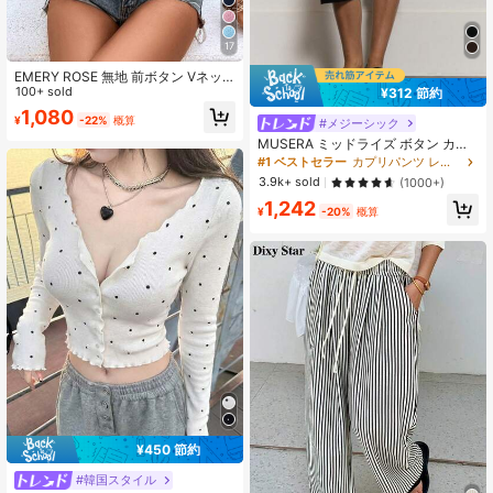
17
EMERY ROSE 無地 前ボタン Vネッ
ク カジュアル 半袖 軽量カーディガ
100+ sold
¥312 節約
ン
1,080
¥
-22%
概算
#メジーシック
MUSERA ミッドライズ ボタン カプ
リ レギンス、夏のホリデー バケーシ
#1 ベストセラー
カプリパンツ レディースレギンス
ョン Y2K エレガント キュート カジ
3.9k+ sold
(1000+)
ュアル セクシー コレクティブ 学校
1,242
再開 パンツ、春のビジネス
¥
-20%
概算
¥450 節約
#韓国スタイル