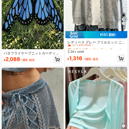
4
¥151 節約
#5 ベストセラー
に レディースニットトップス
売り切れ間近！
レディース グレー フリルエッジ ニ
8
ットカーディガン 夏用 薄手 ゆった
#5 ベストセラー
#5 ベストセラー
に レディースニットトップス
に レディースニットトップス
り スルーシー シングルブレスト UV
2.2k+ sold
売り切れ間近！
売り切れ間近！
バタフライケープニットカーディガ
カット トップス 透かし編み 通気性
ン、コントラストカラーのクロシェ
#5 ベストセラー
に レディースニットトップス
1,316
2,088
腕の日よけ オフィス ジーンズ・チュ
¥
-10%
概算
¥
-9%
概算
デザイン、ルーズなバットウィング
売り切れ間近！
ールスカート合わせ カジュアル ショ
スリーブ、春/秋の雰囲気のアウター
ッピング アフタヌーンティー 女子会
ウェアセータージャケット、バケー
ディナー ピクニック 優しいミニマル
ション、秋
上品で高級感 単体でもシンプルエレ
ガント デイリーワーク 週末のお出か
け 友人との集まりに最適