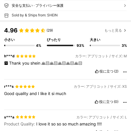
安全な支払い · プライバシー保護
Sold by & Ships from: SHEIN
4.96
(29)
もっと見る
小さい
ぴったり
大きい
4%
93%
3%
h***d
カラー: アプリコット / サイズ: M
Thank
you
shein
🙏🏻🙏🏻🙏🏻🙏🏻🙏🏻
役に立つ
(2)
r***s
カラー: アプリコット / サイズ: XS
Good
quality
and
I
like
it
si
much
役に立つ
(0)
s***a
カラー: アプリコット / サイズ: L
Product Quality:
I
love
it
so
so
so
much
amazing
!!!!