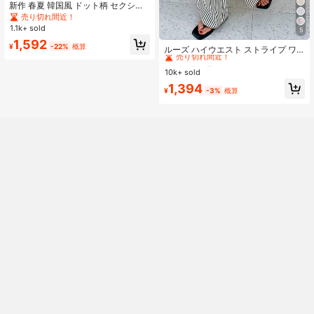
新作 春夏 韓国風 ドット柄 セクシー
ニットカーディガン ファッショナブ
売り切れ間近！
ル エレガント スリムフィット フリ
1.1k+ sold
5
ルトリム 長袖トップス 秋
#1 ベストセラー
に カジュアル カジュアルパンツ
1,592
¥
-22%
概算
売り切れ間近！
ルーズ ハイウエスト ストライプ ワ
イドレッグパンツ、ドローストリン
#1 ベストセラー
#1 ベストセラー
に カジュアル カジュアルパンツ
に カジュアル カジュアルパンツ
グ ウエスト、多用途 (ストライプパ
10k+ sold
売り切れ間近！
売り切れ間近！
ターンランダム) 春、エフォートレス
#1 ベストセラー
に カジュアル カジュアルパンツ
1,394
スタイル
¥
-3%
概算
売り切れ間近！