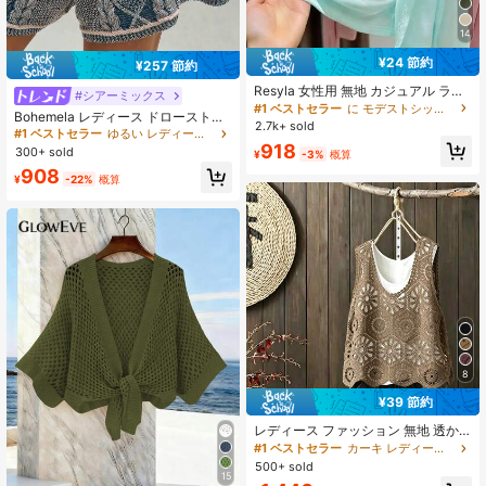
14
¥24 節約
¥257 節約
Resyla 女性用 無地 カジュアル ライ
#シアーミックス
トウェイト カーディガン、春夏用
#1 ベストセラー
に モデストシック レディースニットウェア
Bohemela レディース ドローストリ
2.7k+ sold
ング ウエスト カジュアル 多用途 デ
#1 ベストセラー
ゆるい レディースセーターパンツ
イリー ニットショーツ
918
300+ sold
¥
-3%
概算
908
¥
-22%
概算
8
¥39 節約
レディース ファッション 無地 透か
し編み ハンドメイド クロシェ アシ
#1 ベストセラー
カーキ レディースセーターベスト
ンメトリーヘム ノースリーブ ルーズ
500+ sold
カジュアル ニットトップ 夏用
15