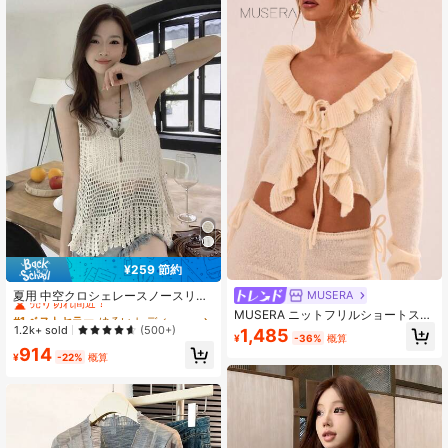
¥259 節約
#1 ベストセラー
ゆるい レディースセーターベスト
売り切れ間近！
MUSERA
夏用 中空クロシェレースノースリー
ブカバーアップベスト
#1 ベストセラー
#1 ベストセラー
ゆるい レディースセーターベスト
ゆるい レディースセーターベスト
MUSERA ニットフリルショートスリ
ーブトップ ホリデー
売り切れ間近！
売り切れ間近！
1.2k+ sold
(500+)
1,485
¥
-36%
概算
#1 ベストセラー
ゆるい レディースセーターベスト
914
¥
-22%
概算
売り切れ間近！