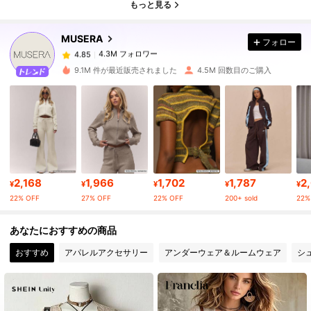
4.85
もっと見る
MUSERA
フォロー
4.3M フォロワー
4.85
h***1
は
22時間前
に購入しました
9.1M 件が最近販売されました
4.5M 回数目のご購入
4.3M フォロワー
4.85
4.3M フォロワー
4.85
4.3M フォロワー
4.85
2,168
1,966
1,702
1,787
2
¥
¥
¥
¥
¥
22% OFF
27% OFF
22% OFF
200+ sold
22%
4.3M フォロワー
4.85
あなたにおすすめの商品
おすすめ
アパレルアクセサリー
アンダーウェア＆ルームウェア
シ
4.3M フォロワー
4.85
4.3M フォロワー
4.85