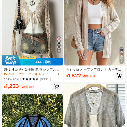
4.3M フォロワー
4.85
4.3M フォロワー
4.85
9
¥418 節約
4
SHEIN Unity 女性用 無地 シンプル
Franclia オープンフロント カーディ
デイリー 長袖 中空 カーディガン
ガン ソリッドカラー 肩落ち ダブル
#2 ベストセラー
カーキ レディース軽量カーディガン
1,822
¥
-5%
概算
ポケット
1.5k+ sold
(1000+)
1,253
¥
-25%
概算