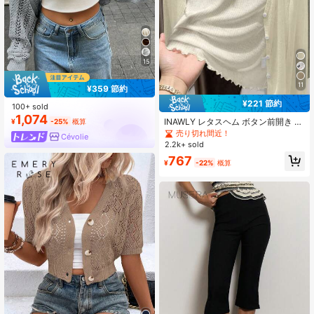
15
11
¥359 節約
¥221 節約
100+ sold
1,074
INAWLY レタスヘム ボタン前開き カ
¥
-25%
概算
ーディガン シンプル カジュアル 無
売り切れ間近！
Cévolie
地 レディース
2.2k+ sold
767
¥
-22%
概算