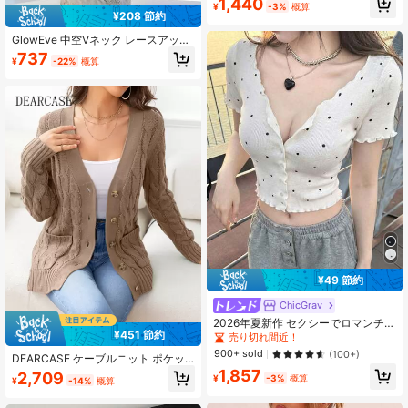
1,440
¥
-3%
概算
¥208 節約
GlowEve 中空Vネック レースアップ
ルーズ ファッション 多用途 セクシ
737
¥
-22%
概算
ー レディース カーディガン
¥49 節約
ChicGrav
2026年夏新作 セクシーでロマンチッ
¥451 節約
クなKoreanスタイル ドット柄フリル
売り切れ間近！
トリム クロップドカーディガン、ガ
900+ sold
(100+)
DEARCASE ケーブルニット ポケッ
ーリーなフィットショートトップ
ト付き カーディガン 秋
1,857
2,709
¥
-3%
概算
¥
-14%
概算