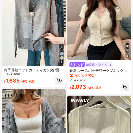
4
8
#韓国スタイル
薄手長袖ニットカーディガン;春/夏
春夏 レースパッチワーク Vネック メ
エアコン対策 日よけカーディガン;フ
1.4k+ sold
タルボタン 半袖カーディガン、セク
売り切れ間近！
レッシュでファッショナブルなショ
シーエレガントニットトップ
1,685
2.5k+ sold
¥
-5%
概算
ールジャケット
2,073
¥
-3%
概算