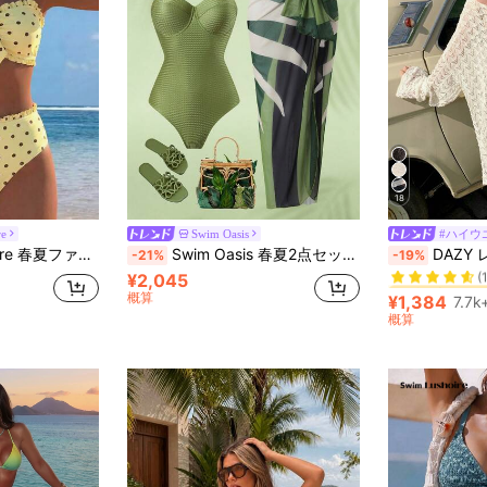
18
re
Swim Oasis
#ハイウ
#1 ベストセラー
水玉柄デザイン バケーション インフルエンサー風 ビーチビキニセット
Swim Oasis 春夏2点セット: ニットジャカード アンダーワイヤー サポート キャミソール水着 & ロング デジタルプリント メッシュスカート エレガントな休暇用アウトフィット
DAZY レディース 透かし編
-21%
-19%
(
¥2,045
#1 ベストセラー
#1 ベストセラー
概算
(
(
¥1,384
7.7k
#1 ベストセラー
概算
(