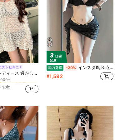
インスタ風 3 点セットビキニ 水着 レディース レディース スリムデザイン 甘めセクシー ギャル系 ピュア欲しい雰囲気 ビーチ・海辺・温泉リゾート
エストビキニ
国内発送
-20%
シアー 女性用のカバーアップ
み ドロップショルダー カバーアップ 夏 シアー バケーション ビーチ
1000+)
¥1,592
シアー 女性用のカバーアップ
シアー 女性用のカバーアップ
1000+)
1000+)
+ sold
シアー 女性用のカバーアップ
1000+)