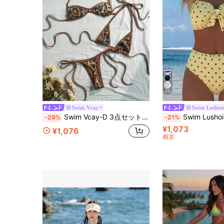
13
Swim Vcay
Swim Lushoi
Swim Vcay-D 3点セット 夏休みビーチ用 レオパード柄 スパンコール テクスチャー生地 ホルターネック トライアングルビキニトップ、ホルターネック バンドゥトップ、サイドタイ ビキニボトム セクシーな女性用水着
Swim Lushoire 春夏ファッション 人気 セクシー レディース 
-29%
-21%
¥1,073
¥1,076
概算