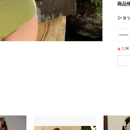
商品
ショ
1.