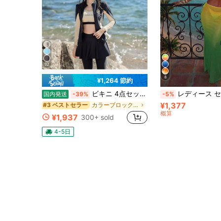
32
8
¥1,264 節約
ビキニ 4点セット 水着 ラッシュガード フレアスカート水着 夏 セパレート水着 水着セット レディース ビキニ ホルターネック ハイウエスト 抽繩 リゾート 海 おしゃれ かわいい 大きいサイズ 水着 レディース 体型カバー
レディース セクシー ホルターネック リボン グラデーション ビキニセット 透明メッ
国内発送
-39%
-5%
¥1,377
カラーブロック 女性用ラッシュガード
#3 ベストセラー
概算
¥1,937
300+ sold
4-5日