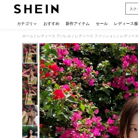
スク
Use up
カテゴリ
おすすめ
新作アイテム
セール
レディース服
ホーム
レディース アパレル
レディース ファッション
レディース
/
/
/