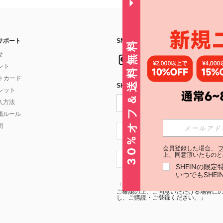
サポート
SNSフォローはこちら：
30%オフ＆送料無料
せ
イント
フトカード
SHEIN STYLE NEWSを購読する
ォレット
入方法
価ルール
問
JP + 81
会員登録した場合、
上、同意頂いたものと
JP + 81
SHEINの限
いつでもSHE
「SHEIN STYLE NEWSの購読には「
利
ご確認の上、ご同意いただける場合にのみ
し、ご購読・ご登録ください。」