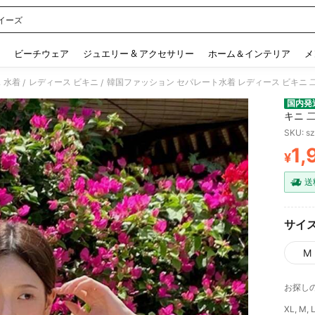
イーズ
 and down arrow keys to navigate search 検索履歴 and 人気ワード. Press Enter to 
ビーチウェア
ジュエリー & アクセサリー
ホーム＆インテリア
メ
 水着
レディース ビキニ
/
/
国内発
キニ 
夏 新
SKU: s
1,
¥
PR
送
サイ
M
お探し
XL, M,