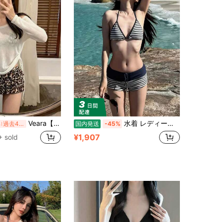
Veara【期間限定 国内発送】2026 新作 レオパード豹柄水着 3 点セット オフショルシアーカーデ付き体型カバー純欲インス風温泉リゾートレディース
水着 レディース レディ 2点セット ストライプ柄 ドローストリング セパレート プール リゾート ホルターネック ネクタ 可愛い ギャル ストラップ セクシー ハーネス 保守的 温泉 ビーチ ブルー 水陸両用
%
過去4時間
国内発送
-45%
¥1,907
 sold