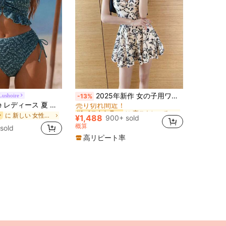
に 高ストレッチ 女性用ビーチウェア
#1 ベストセラー
2025年新作 女の子用ワンピース水着、控えめながらセクシー、お腹スリム、ホルターネック 温泉旅行ビーチ夏用
Lushoire
-13%
売り切れ間近！
Swim Lushoire レディース 夏 ビーチ ホリデー タンクトップ ビキニ、テクスチャード生地、ラッフルトリム、ハイウエスト、ドローストリング、レディース フェスティバルアウトフィット、ビーチアウトフィット、ホリデーアウトフィット、グリーン
に 高ストレッチ 女性用ビーチウェア
に 高ストレッチ 女性用ビーチウェア
#1 ベストセラー
#1 ベストセラー
売り切れ間近！
売り切れ間近！
に 新しい 女性用タンキニ
ー
¥1,488
900+ sold
に 高ストレッチ 女性用ビーチウェア
#1 ベストセラー
概算
sold
売り切れ間近！
高リピート率