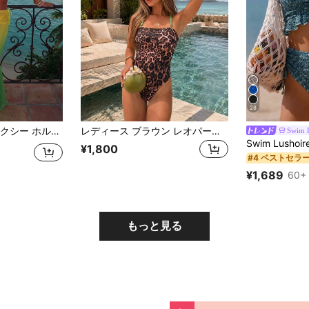
28
シュスカート付き 高弾性 3点セット 水着 マーメイド風 バケーション用
レディース ブラウン レオパード柄 ワンピース水着 グリーンビーズストラップ付き 2026年春夏 セクシー ビーチウェア ビーチ・プール・バカンス向け
Swim 
¥1,800
#4 ベストセラ
¥1,689
60+ 
もっと見る