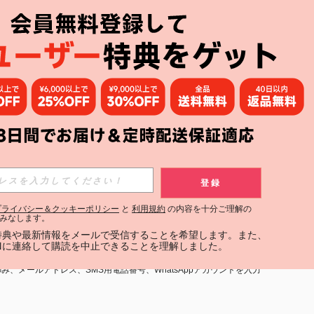
アプリ
購読
登録
登録する
プライバシー＆クッキーポリシー
と
利用規約
の内容を十分ご理解の
みなします。
購読
定特典や最新情報をメールで受信することを希望します。また、
INに連絡して購読を中止できることを理解しました。
用規約
」および「
プライバシーポリシー
」への同意が必要です。内容を
、メールアドレス、SMS用電話番号、WhatsAppアカウントを入力