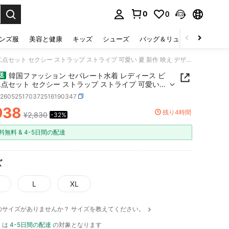
0
0
select.
ンズ服
美容と健康
キッズ
シューズ
バッグ＆リュック
下着＆
韓国ファッション セパレート水着 レディース ビキニ 二点セット セクシー ストラップ ストライプ 可愛い 夏 新作 映え デザイン 海 ビーチ 旅行 UVカット 大人
韓国ファッション セパレート水着 レディース ビ
送
二点セット セクシー ストラップ ストライプ 可愛い
作 映え デザイン 海 ビーチ 旅行 UVカット 大人
z260525170372516190347
938
残り4時間
¥2,830
-32%
ICE AND AVAILABILITY
料無料 & 4-5日間の配達
ズ
L
XL
のサイズがありませんか？ サイズを教えてください。
 L は
4-5日間の配達
の対象となります