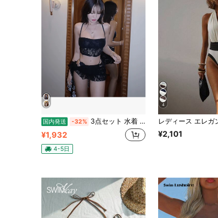
4
3点セット 水着 ビキニ セットアップ 上下セット レース 切り替え レディース 海辺 温泉 プリント カラフル水着 セパレート水着 ホルターネック水着 タイト水着 新作 トップス
国内発送
-32%
¥2,101
¥1,932
4-5日