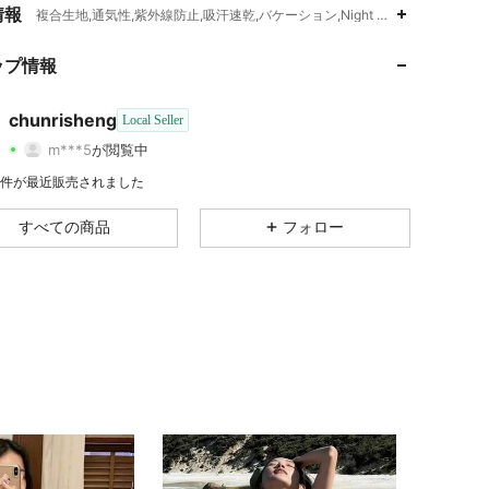
4.54
97
15
情報
複合生地,通気性,紫外線防止,吸汗速乾,バケーション,Night Out,デート
4.54
97
15
ップ情報
4.54
97
15
chunrisheng
Local Seller
m***5
が閲覧中
4.54
97
15
評価
商品
フォロワー
3K 件が最近販売されました
4.54
97
15
すべての商品
フォロー
4.54
97
15
4.54
97
15
4.54
97
15
4.54
97
15
4.54
97
15