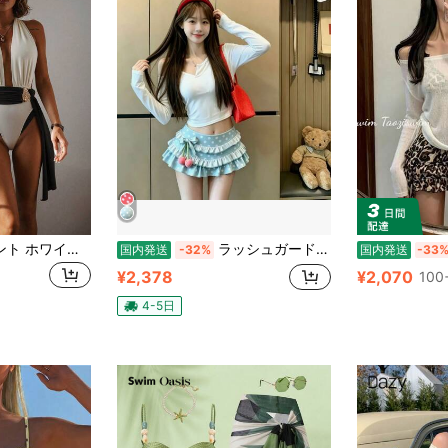
レディース エレガント ホワイト ヴィンテージ ダークブラウン 2ピース水着、春夏のビーチ旅行やレジャー、沿岸の休暇シーンに最適なスタイリッシュなウェア
ラッシュガード レディース 水着 水着ビキニ 水着 レディース 水着 体型カバー 可愛いさくらんぼ柄 レディースセパレート水着 3 点セット 夏新作 リゾート・温泉兼用ビキニ
国内発送
-32%
国内発送
-33
¥2,378
¥2,070
100+
4-5日