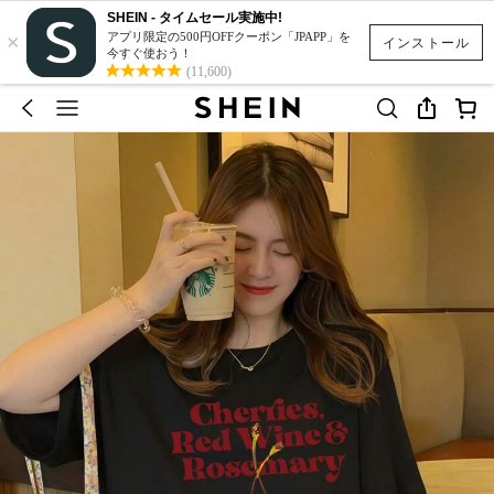
SHEIN - タイムセール実施中!
×
アプリ限定の500円OFFクーポン「JPAPP」を
インストール
今すぐ使おう！
(11,600)