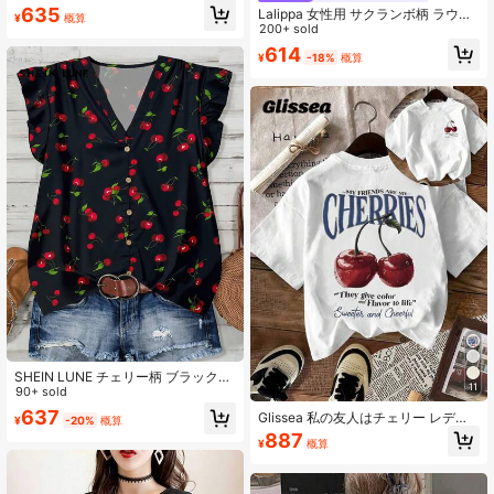
トTシャツ レディース夏新作 ルーズ
635
Lalippa 女性用 サクランボ柄 ラウン
¥
概算
サイドスリット ホワイト カジュアル
ドネック 半袖 カジュアルTシャツ
200+ sold
半袖トップス、コーヒーカッププリ
614
ントTシャツ レディース ブラック
¥
-18%
概算
776 フォロワー
4.66
SHEIN LUNE チェリー柄 ブラック地
11
レッドチェリー レディースシャツ、
90+ sold
カジュアル&バケーションスタイル、
637
Glissea 私の友人はチェリー レディ
¥
-20%
概算
ミニマリスト&夏に最適
ース チェリー/ベリー フルーツ柄 ラ
887
¥
概算
ウンドネック Tシャツ