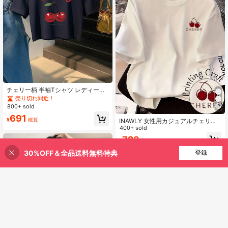
チェリー柄 半袖Tシャツ レディー
ス、クロップド ミドリフ露出、韓国
売り切れ間近！
風 ヨーシュフル、ルーズフィット 短
800+ sold
め丈 Tシャツ、可愛いチェリー柄 夏
691
トップス カジュアル
¥
概算
INAWLY 女性用カジュアルチェリー
レタープリントラウンドネック半袖T
400+ sold
シャツ
723
¥
概算
30%OFF＆全品送料無料特典
買い物かごに追加
登録