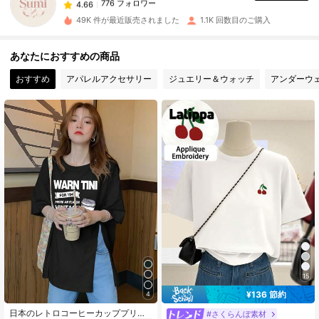
776 フォロワー
4.66
49K 件が最近販売されました
1.1K 回数目のご購入
776 フォロワー
4.66
あなたにおすすめの商品
おすすめ
アパレルアクセサリー
ジュエリー＆ウォッチ
アンダーウ
776 フォロワー
4.66
776 フォロワー
4.66
776 フォロワー
4.66
776 フォロワー
4.66
776 フォロワー
4.66
15
¥136 節約
4
776 フォロワー
日本のレトロコーヒーカッププリン
4.66
#さくらんぼ素材