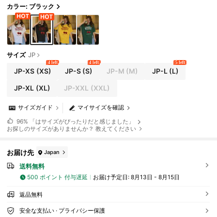
カラー: ブラック
サイズ
JP
4 left
4 left
5 left
JP-XS
(XS)
JP-S
(S)
JP-M
(M)
JP-L
(L)
JP-XL
(XL)
JP-XXL
(XXL)
サイズガイド
マイサイズを確認
96%
「はサイズがぴったりだと感じました」
お探しのサイズがありませんか？ 教えてください
お届け先
Japan
送料無料
500 ポイント 付与遅延
お届け予定日:
8月13日 - 8月15日
返品無料
安全な支払い · プライバシー保護