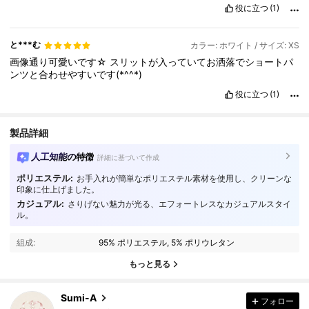
役に立つ
(1)
と***む
カラー: ホワイト / サイズ: XS
画像通り可愛いです☆
スリットが入っていてお洒落でショートパ
ンツと合わせやすいです(*^^*)
役に立つ
(1)
製品詳細
人工知能の特徴
詳細に基づいて作成
ポリエステル:
お手入れが簡単なポリエステル素材を使用し、クリーンな
印象に仕上げました。
カジュアル:
さりげない魅力が光る、エフォートレスなカジュアルスタイ
ル。
776 フォロワー
4.66
組成:
95% ポリエステル, 5% ポリウレタン
もっと見る
776 フォロワー
4.66
Sumi-A
フォロー