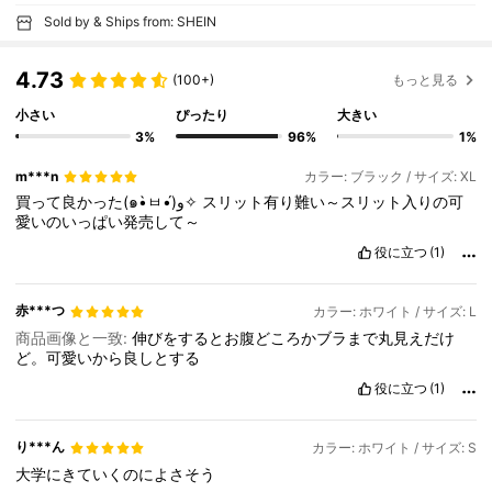
Sold by & Ships from: SHEIN
4.73
(100+)
もっと見る
小さい
ぴったり
大きい
3%
96%
1%
m***n
カラー: ブラック / サイズ: XL
買って良かった(๑•̀ㅂ•́)و✧
スリット有り難い～スリット入りの可
愛いのいっぱい発売して～
役に立つ
(1)
赤***つ
カラー: ホワイト / サイズ: L
商品画像と一致:
伸びをするとお腹どころかブラまで丸見えだけ
ど。可愛いから良しとする
役に立つ
(1)
り***ん
カラー: ホワイト / サイズ: S
大学にきていくのによさそう