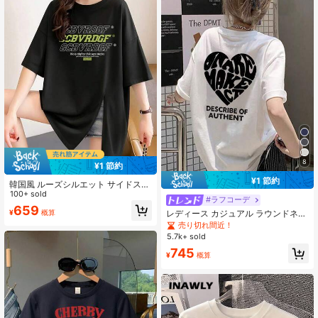
8
¥1 節約
¥1 節約
韓国風 ルーズシルエット サイドスリ
ット Tシャツ ブラック レタープリン
100+ sold
#ラフコーデ
ト ミドル丈 日本風 ゆったり 着痩せ
659
¥
概算
レディース カジュアル ラウンドネッ
デイリー 万能 半袖 トップス ジャパ
ク ルーズフィット レター&ハート プ
ニーズストリートスタイル 夏用
売り切れ間近！
リント 半袖Tシャツ、春夏に活躍 ホ
5.7k+ sold
ワイト
745
¥
概算