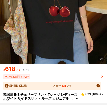
1/5
618
¥
から
¥619
ランダム割引 ¥1 OFF
入会後
¥31
OFF
韓国風 INS チェリープリント Tシャツ レディース
4.73
(
100+
)
ホワイト サイドスリット ルーズ カジュアル
万能 トップス アメリカンヴィンテージ チェ
リー レター チェリーTシャツ サイド 夏